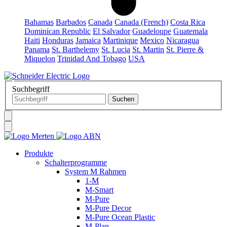
Bahamas
Barbados
Canada
Canada (French)
Costa Rica
Dominican Republic
El Salvador
Guadeloupe
Guatemala
Haiti
Honduras
Jamaica
Martinique
Mexico
Nicaragua
Panama
St. Barthelemy
St. Lucia
St. Martin
St. Pierre &
Miquelon
Trinidad And Tobago
USA
Suchbegriff
Produkte
Schalterprogramme
System M Rahmen
1-M
M-Smart
M-Pure
M-Pure Decor
M-Pure Ocean Plastic
M-Plan