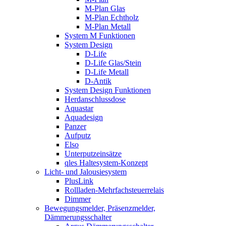
M-Plan Glas
M-Plan Echtholz
M-Plan Metall
System M Funktionen
System Design
D-Life
D-Life Glas/Stein
D-Life Metall
D-Antik
System Design Funktionen
Herdanschlussdose
Aquastar
Aquadesign
Panzer
Aufputz
Elso
Unterputzeinsätze
qles Haltesystem-Konzept
Licht- und Jalousiesystem
PlusLink
Rollladen-Mehrfachsteuerrelais
Dimmer
Bewegungsmelder, Präsenzmelder,
Dämmerungsschalter