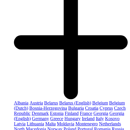
Albania
Austria
Belarus
Belarus (English)
Belgium
Belgium
(Dutch)
Bosnia-Herzegovina
Bulgaria
Croatia
Cyprus
Czech
Republic
Denmark
Estonia
Finland
France
Georgia
Georgia
(English)
Germany
Greece
Hungary
Ireland
Italy
Kosovo
Latvia
Lithuania
Malta
Moldavia
Montenegro
Netherlands
North Macedonia
Norway
Poland
Portugal
Romania
Russia