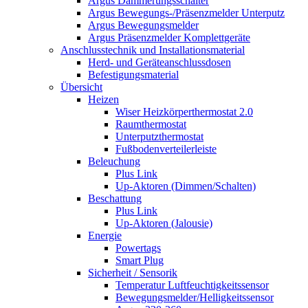
Argus Dämmerungsschalter
Argus Bewegungs-/Präsenzmelder Unterputz
Argus Bewegungsmelder
Argus Präsenzmelder Komplettgeräte
Anschlusstechnik und Installationsmaterial
Herd- und Geräteanschlussdosen
Befestigungsmaterial
Übersicht
Heizen
Wiser Heizkörperthermostat 2.0
Raumthermostat
Unterputzthermostat
Fußbodenverteilerleiste
Beleuchung
Plus Link
Up-Aktoren (Dimmen/Schalten)
Beschattung
Plus Link
Up-Aktoren (Jalousie)
Energie
Powertags
Smart Plug
Sicherheit / Sensorik
Temperatur Luftfeuchtigkeitssensor
Bewegungsmelder/Helligkeitssensor