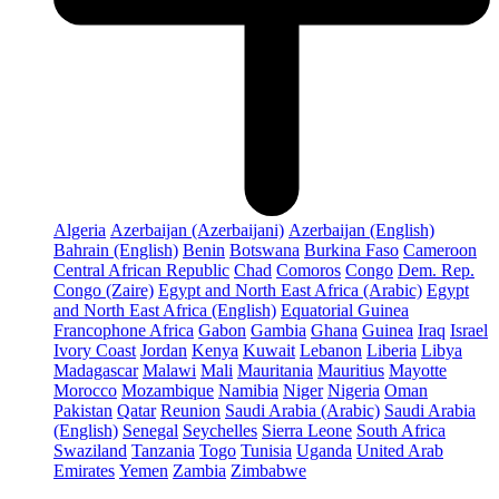
Algeria
Azerbaijan (Azerbaijani)
Azerbaijan (English)
Bahrain (English)
Benin
Botswana
Burkina Faso
Cameroon
Central African Republic
Chad
Comoros
Congo
Dem. Rep.
Congo (Zaire)
Egypt and North East Africa (Arabic)
Egypt
and North East Africa (English)
Equatorial Guinea
Francophone Africa
Gabon
Gambia
Ghana
Guinea
Iraq
Israel
Ivory Coast
Jordan
Kenya
Kuwait
Lebanon
Liberia
Libya
Madagascar
Malawi
Mali
Mauritania
Mauritius
Mayotte
Morocco
Mozambique
Namibia
Niger
Nigeria
Oman
Pakistan
Qatar
Reunion
Saudi Arabia (Arabic)
Saudi Arabia
(English)
Senegal
Seychelles
Sierra Leone
South Africa
Swaziland
Tanzania
Togo
Tunisia
Uganda
United Arab
Emirates
Yemen
Zambia
Zimbabwe