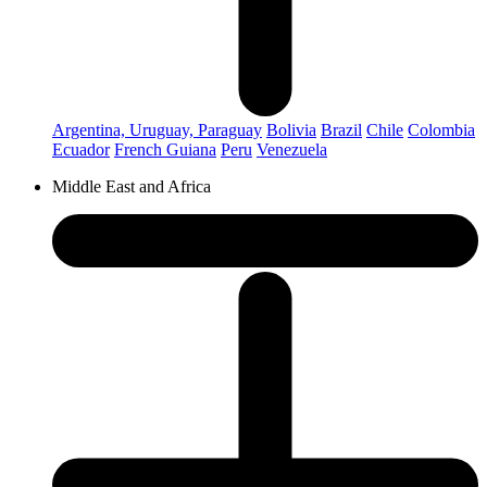
Argentina, Uruguay, Paraguay
Bolivia
Brazil
Chile
Colombia
Ecuador
French Guiana
Peru
Venezuela
Middle East and Africa