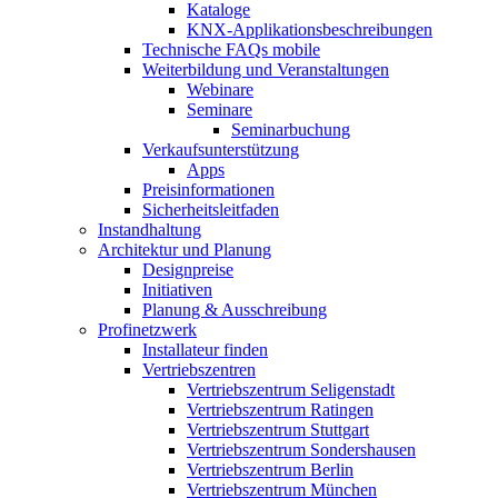
Kataloge
KNX-Applikationsbeschreibungen
Technische FAQs mobile
Weiterbildung und Veranstaltungen
Webinare
Seminare
Seminarbuchung
Verkaufsunterstützung
Apps
Preisinformationen
Sicherheitsleitfaden
Instandhaltung
Architektur und Planung
Designpreise
Initiativen
Planung & Ausschreibung
Profinetzwerk
Installateur finden
Vertriebszentren
Vertriebszentrum Seligenstadt
Vertriebszentrum Ratingen
Vertriebszentrum Stuttgart
Vertriebszentrum Sondershausen
Vertriebszentrum Berlin
Vertriebszentrum München