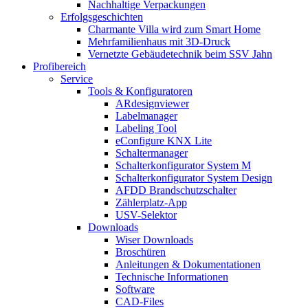
Nachhaltige Verpackungen
Erfolgsgeschichten
Charmante Villa wird zum Smart Home
Mehrfamilienhaus mit 3D-Druck
Vernetzte Gebäudetechnik beim SSV Jahn
Profibereich
Service
Tools & Konfiguratoren
ARdesignviewer
Labelmanager
Labeling Tool
eConfigure KNX Lite
Schaltermanager
Schalterkonfigurator System M
Schalterkonfigurator System Design
AFDD Brandschutzschalter
Zählerplatz-App
USV-Selektor
Downloads
Wiser Downloads
Broschüren
Anleitungen & Dokumentationen
Technische Informationen
Software
CAD-Files