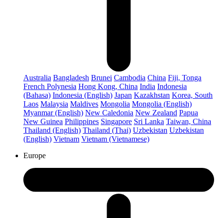
Australia
Bangladesh
Brunei
Cambodia
China
Fiji, Tonga
French Polynesia
Hong Kong, China
India
Indonesia
(Bahasa)
Indonesia (English)
Japan
Kazakhstan
Korea, South
Laos
Malaysia
Maldives
Mongolia
Mongolia (English)
Myanmar (English)
New Caledonia
New Zealand
Papua
New Guinea
Philippines
Singapore
Sri Lanka
Taiwan, China
Thailand (English)
Thailand (Thai)
Uzbekistan
Uzbekistan
(English)
Vietnam
Vietnam (Vietnamese)
Europe