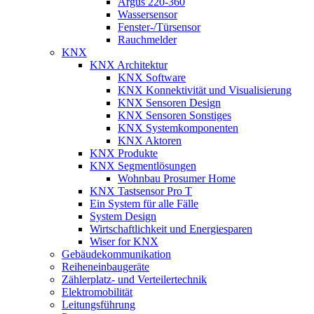
Argus 220-360
Wassersensor
Fenster-/Türsensor
Rauchmelder
KNX
KNX Architektur
KNX Software
KNX Konnektivität und Visualisierung
KNX Sensoren Design
KNX Sensoren Sonstiges
KNX Systemkomponenten
KNX Aktoren
KNX Produkte
KNX Segmentlösungen
Wohnbau Prosumer Home
KNX Tastsensor Pro T
Ein System für alle Fälle
System Design
Wirtschaftlichkeit und Energiesparen
Wiser for KNX
Gebäudekommunikation
Reiheneinbaugeräte
Zählerplatz- und Verteilertechnik
Elektromobilität
Leitungsführung