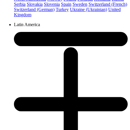
Serbia
Slovakia
Slovenia
Spain
Sweden
Switzerland (French)
Switzerland (German)
Turkey
Ukraine (Ukrainian)
United
Kingdom
Latin America