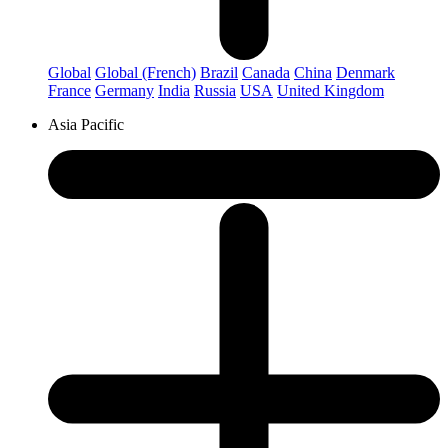
Global
Global (French)
Brazil
Canada
China
Denmark
France
Germany
India
Russia
USA
United Kingdom
Asia Pacific