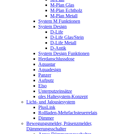
M-Plan Glas
M-Plan Echtholz
M-Plan Metall
System M Funktionen
System Design
D-Life
D-Life Glas/Stein
D-Life Metall
D-Antik
System Design Funktionen
Herdanschlussdose
Aquastar
Aquadesign
Panzer
Aufputz
Elso
Unterputzeinsätze
qles Haltesystem-Konzept
Licht- und Jalousiesystem
PlusLink
Rollladen-Mehrfachsteuerrelais
Dimmer
Bewegungsmelder, Präsenzmelder,
Dämmerungsschalter