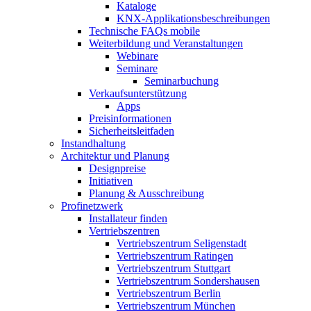
Kataloge
KNX-Applikationsbeschreibungen
Technische FAQs mobile
Weiterbildung und Veranstaltungen
Webinare
Seminare
Seminarbuchung
Verkaufsunterstützung
Apps
Preisinformationen
Sicherheitsleitfaden
Instandhaltung
Architektur und Planung
Designpreise
Initiativen
Planung & Ausschreibung
Profinetzwerk
Installateur finden
Vertriebszentren
Vertriebszentrum Seligenstadt
Vertriebszentrum Ratingen
Vertriebszentrum Stuttgart
Vertriebszentrum Sondershausen
Vertriebszentrum Berlin
Vertriebszentrum München