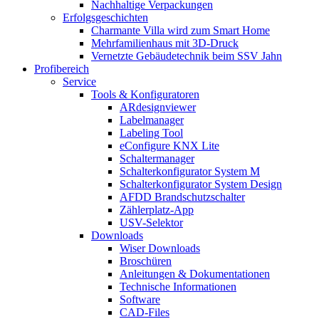
Nachhaltige Verpackungen
Erfolgsgeschichten
Charmante Villa wird zum Smart Home
Mehrfamilienhaus mit 3D-Druck
Vernetzte Gebäudetechnik beim SSV Jahn
Profibereich
Service
Tools & Konfiguratoren
ARdesignviewer
Labelmanager
Labeling Tool
eConfigure KNX Lite
Schaltermanager
Schalterkonfigurator System M
Schalterkonfigurator System Design
AFDD Brandschutzschalter
Zählerplatz-App
USV-Selektor
Downloads
Wiser Downloads
Broschüren
Anleitungen & Dokumentationen
Technische Informationen
Software
CAD-Files