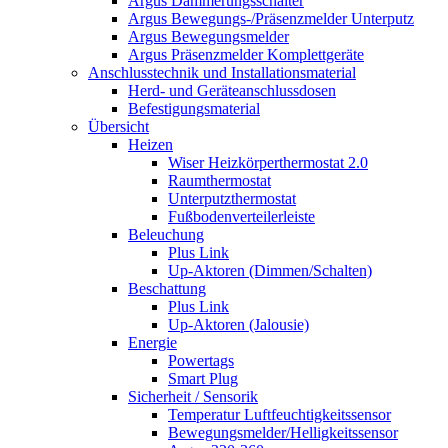
Argus Dämmerungsschalter
Argus Bewegungs-/Präsenzmelder Unterputz
Argus Bewegungsmelder
Argus Präsenzmelder Komplettgeräte
Anschlusstechnik und Installationsmaterial
Herd- und Geräteanschlussdosen
Befestigungsmaterial
Übersicht
Heizen
Wiser Heizkörperthermostat 2.0
Raumthermostat
Unterputzthermostat
Fußbodenverteilerleiste
Beleuchung
Plus Link
Up-Aktoren (Dimmen/Schalten)
Beschattung
Plus Link
Up-Aktoren (Jalousie)
Energie
Powertags
Smart Plug
Sicherheit / Sensorik
Temperatur Luftfeuchtigkeitssensor
Bewegungsmelder/Helligkeitssensor