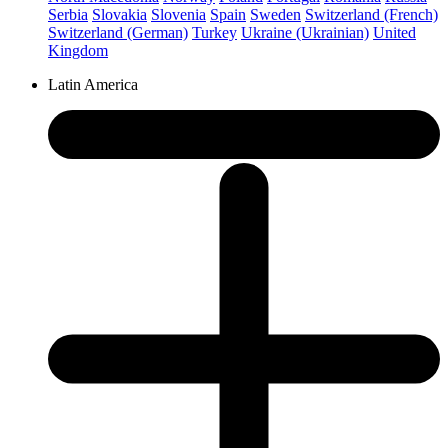
Serbia
Slovakia
Slovenia
Spain
Sweden
Switzerland (French)
Switzerland (German)
Turkey
Ukraine (Ukrainian)
United
Kingdom
Latin America