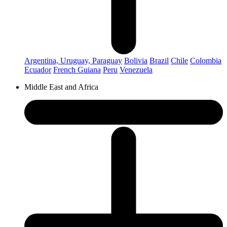
Argentina, Uruguay, Paraguay
Bolivia
Brazil
Chile
Colombia
Ecuador
French Guiana
Peru
Venezuela
Middle East and Africa