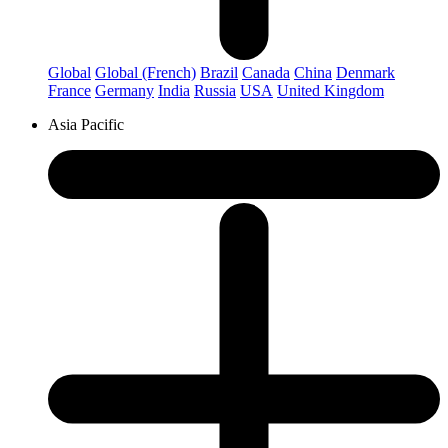
Global
Global (French)
Brazil
Canada
China
Denmark
France
Germany
India
Russia
USA
United Kingdom
Asia Pacific