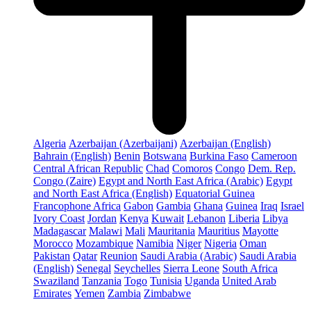
Algeria
Azerbaijan (Azerbaijani)
Azerbaijan (English)
Bahrain (English)
Benin
Botswana
Burkina Faso
Cameroon
Central African Republic
Chad
Comoros
Congo
Dem. Rep.
Congo (Zaire)
Egypt and North East Africa (Arabic)
Egypt
and North East Africa (English)
Equatorial Guinea
Francophone Africa
Gabon
Gambia
Ghana
Guinea
Iraq
Israel
Ivory Coast
Jordan
Kenya
Kuwait
Lebanon
Liberia
Libya
Madagascar
Malawi
Mali
Mauritania
Mauritius
Mayotte
Morocco
Mozambique
Namibia
Niger
Nigeria
Oman
Pakistan
Qatar
Reunion
Saudi Arabia (Arabic)
Saudi Arabia
(English)
Senegal
Seychelles
Sierra Leone
South Africa
Swaziland
Tanzania
Togo
Tunisia
Uganda
United Arab
Emirates
Yemen
Zambia
Zimbabwe