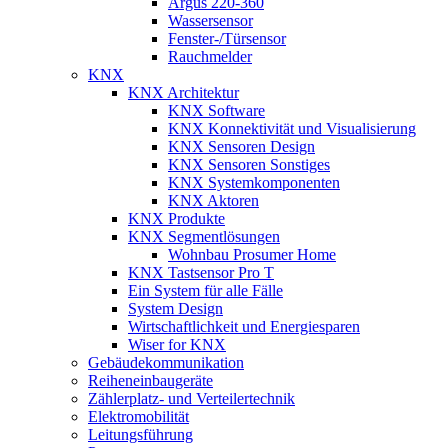
Argus 220-360
Wassersensor
Fenster-/Türsensor
Rauchmelder
KNX
KNX Architektur
KNX Software
KNX Konnektivität und Visualisierung
KNX Sensoren Design
KNX Sensoren Sonstiges
KNX Systemkomponenten
KNX Aktoren
KNX Produkte
KNX Segmentlösungen
Wohnbau Prosumer Home
KNX Tastsensor Pro T
Ein System für alle Fälle
System Design
Wirtschaftlichkeit und Energiesparen
Wiser for KNX
Gebäudekommunikation
Reiheneinbaugeräte
Zählerplatz- und Verteilertechnik
Elektromobilität
Leitungsführung