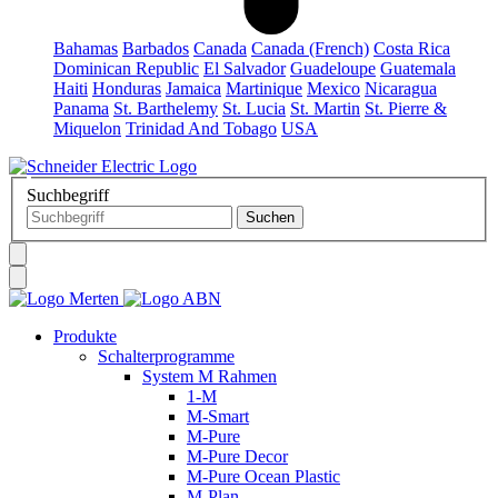
Bahamas
Barbados
Canada
Canada (French)
Costa Rica
Dominican Republic
El Salvador
Guadeloupe
Guatemala
Haiti
Honduras
Jamaica
Martinique
Mexico
Nicaragua
Panama
St. Barthelemy
St. Lucia
St. Martin
St. Pierre &
Miquelon
Trinidad And Tobago
USA
Suchbegriff
Produkte
Schalterprogramme
System M Rahmen
1-M
M-Smart
M-Pure
M-Pure Decor
M-Pure Ocean Plastic
M-Plan