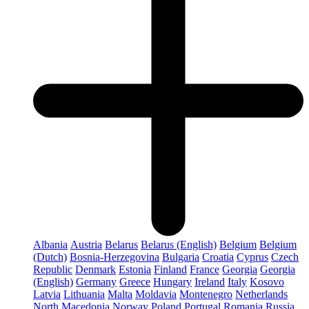
Albania
Austria
Belarus
Belarus (English)
Belgium
Belgium
(Dutch)
Bosnia-Herzegovina
Bulgaria
Croatia
Cyprus
Czech
Republic
Denmark
Estonia
Finland
France
Georgia
Georgia
(English)
Germany
Greece
Hungary
Ireland
Italy
Kosovo
Latvia
Lithuania
Malta
Moldavia
Montenegro
Netherlands
North Macedonia
Norway
Poland
Portugal
Romania
Russia