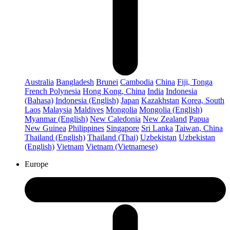
Australia
Bangladesh
Brunei
Cambodia
China
Fiji, Tonga
French Polynesia
Hong Kong, China
India
Indonesia
(Bahasa)
Indonesia (English)
Japan
Kazakhstan
Korea, South
Laos
Malaysia
Maldives
Mongolia
Mongolia (English)
Myanmar (English)
New Caledonia
New Zealand
Papua
New Guinea
Philippines
Singapore
Sri Lanka
Taiwan, China
Thailand (English)
Thailand (Thai)
Uzbekistan
Uzbekistan
(English)
Vietnam
Vietnam (Vietnamese)
Europe