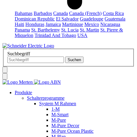
Bahamas
Barbados
Canada
Canada (French)
Costa Rica
Dominican Republic
El Salvador
Guadeloupe
Guatemala
Haiti
Honduras
Jamaica
Martinique
Mexico
Nicaragua
Panama
St. Barthelemy
St. Lucia
St. Martin
St. Pierre &
Miquelon
Trinidad And Tobago
USA
Suchbegriff
Produkte
Schalterprogramme
System M Rahmen
1-M
M-Smart
M-Pure
M-Pure Decor
M-Pure Ocean Plastic
M-Plan