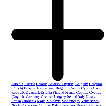
Albania
Austria
Belarus
Belarus (English)
Belgium
Belgium
(Dutch)
Bosnia-Herzegovina
Bulgaria
Croatia
Cyprus
Czech
Republic
Denmark
Estonia
Finland
France
Georgia
Georgia
(English)
Germany
Greece
Hungary
Ireland
Italy
Kosovo
Latvia
Lithuania
Malta
Moldavia
Montenegro
Netherlands
North Macedonia
Norway
Poland
Portugal
Romania
Russia