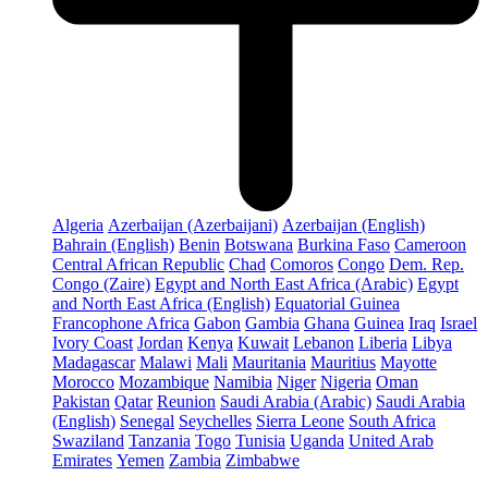
Algeria
Azerbaijan (Azerbaijani)
Azerbaijan (English)
Bahrain (English)
Benin
Botswana
Burkina Faso
Cameroon
Central African Republic
Chad
Comoros
Congo
Dem. Rep.
Congo (Zaire)
Egypt and North East Africa (Arabic)
Egypt
and North East Africa (English)
Equatorial Guinea
Francophone Africa
Gabon
Gambia
Ghana
Guinea
Iraq
Israel
Ivory Coast
Jordan
Kenya
Kuwait
Lebanon
Liberia
Libya
Madagascar
Malawi
Mali
Mauritania
Mauritius
Mayotte
Morocco
Mozambique
Namibia
Niger
Nigeria
Oman
Pakistan
Qatar
Reunion
Saudi Arabia (Arabic)
Saudi Arabia
(English)
Senegal
Seychelles
Sierra Leone
South Africa
Swaziland
Tanzania
Togo
Tunisia
Uganda
United Arab
Emirates
Yemen
Zambia
Zimbabwe