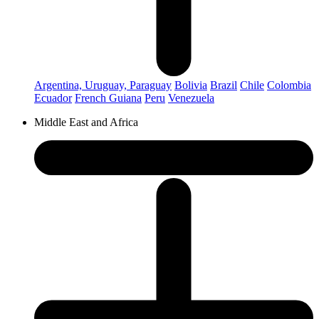
Argentina, Uruguay, Paraguay
Bolivia
Brazil
Chile
Colombia
Ecuador
French Guiana
Peru
Venezuela
Middle East and Africa