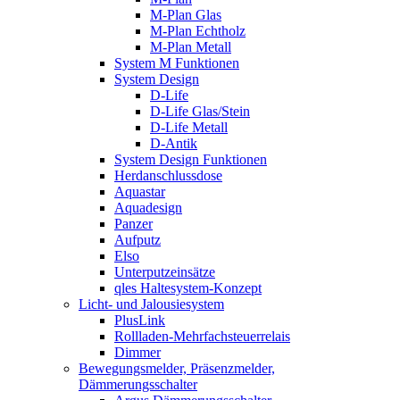
M-Plan Glas
M-Plan Echtholz
M-Plan Metall
System M Funktionen
System Design
D-Life
D-Life Glas/Stein
D-Life Metall
D-Antik
System Design Funktionen
Herdanschlussdose
Aquastar
Aquadesign
Panzer
Aufputz
Elso
Unterputzeinsätze
qles Haltesystem-Konzept
Licht- und Jalousiesystem
PlusLink
Rollladen-Mehrfachsteuerrelais
Dimmer
Bewegungsmelder, Präsenzmelder,
Dämmerungsschalter