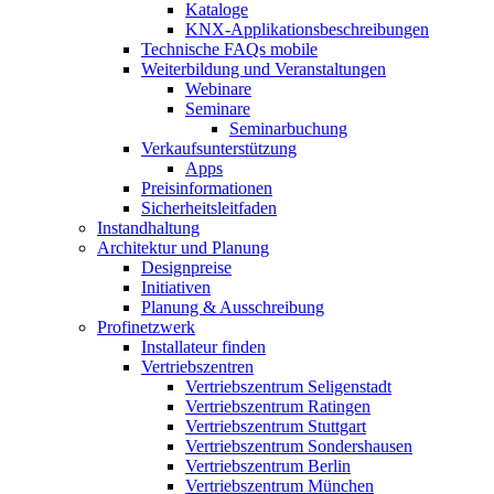
Kataloge
KNX-Applikationsbeschreibungen
Technische FAQs mobile
Weiterbildung und Veranstaltungen
Webinare
Seminare
Seminarbuchung
Verkaufsunterstützung
Apps
Preisinformationen
Sicherheitsleitfaden
Instandhaltung
Architektur und Planung
Designpreise
Initiativen
Planung & Ausschreibung
Profinetzwerk
Installateur finden
Vertriebszentren
Vertriebszentrum Seligenstadt
Vertriebszentrum Ratingen
Vertriebszentrum Stuttgart
Vertriebszentrum Sondershausen
Vertriebszentrum Berlin
Vertriebszentrum München