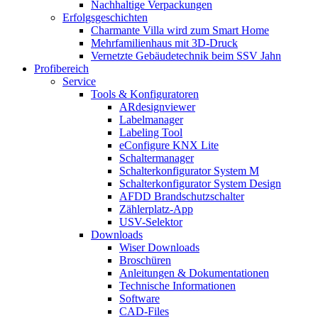
Nachhaltige Verpackungen
Erfolgsgeschichten
Charmante Villa wird zum Smart Home
Mehrfamilienhaus mit 3D-Druck
Vernetzte Gebäudetechnik beim SSV Jahn
Profibereich
Service
Tools & Konfiguratoren
ARdesignviewer
Labelmanager
Labeling Tool
eConfigure KNX Lite
Schaltermanager
Schalterkonfigurator System M
Schalterkonfigurator System Design
AFDD Brandschutzschalter
Zählerplatz-App
USV-Selektor
Downloads
Wiser Downloads
Broschüren
Anleitungen & Dokumentationen
Technische Informationen
Software
CAD-Files