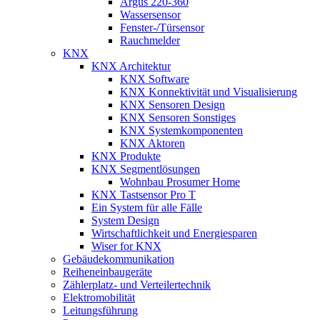
Argus 220-360
Wassersensor
Fenster-/Türsensor
Rauchmelder
KNX
KNX Architektur
KNX Software
KNX Konnektivität und Visualisierung
KNX Sensoren Design
KNX Sensoren Sonstiges
KNX Systemkomponenten
KNX Aktoren
KNX Produkte
KNX Segmentlösungen
Wohnbau Prosumer Home
KNX Tastsensor Pro T
Ein System für alle Fälle
System Design
Wirtschaftlichkeit und Energiesparen
Wiser for KNX
Gebäudekommunikation
Reiheneinbaugeräte
Zählerplatz- und Verteilertechnik
Elektromobilität
Leitungsführung