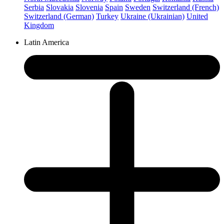
Serbia
Slovakia
Slovenia
Spain
Sweden
Switzerland (French)
Switzerland (German)
Turkey
Ukraine (Ukrainian)
United
Kingdom
Latin America