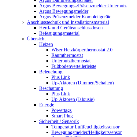
Argus Dämmerungsschalter
Argus Bewegungs-/Präsenzmelder Unterputz
Argus Bewegungsmelder
Argus Präsenzmelder Komplettgeräte
Anschlusstechnik und Installationsmaterial
Herd- und Geräteanschlussdosen
Befestigungsmaterial
Übersicht
Heizen
Wiser Heizkörperthermostat 2.0
Raumthermostat
Unterputzthermostat
Fußbodenverteilerleiste
Beleuchung
Plus Link
Up-Aktoren (Dimmen/Schalten)
Beschattung
Plus Link
Up-Aktoren (Jalousie)
Energie
Powertags
Smart Plug
Sicherheit / Sensorik
Temperatur Luftfeuchtigkeitssensor
Bewegungsmelder/Helligkeitssensor