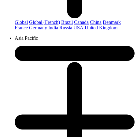
Global
Global (French)
Brazil
Canada
China
Denmark
France
Germany
India
Russia
USA
United Kingdom
Asia Pacific