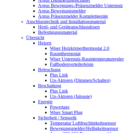
Argus Dämmerungsschalter
Argus Bewegungs-/Präsenzmelder Unterputz
Argus Bewegungsmelder
Argus Präsenzmelder Komplettgeräte
Anschlusstechnik und Installationsmaterial
Herd- und Geräteanschlussdosen
Befestigungsmaterial
Übersicht
Heizen
Wiser Heizkörperthermostat 2.0
Raumthermostat
Wiser Unterputz-Raumtemperaturregler
Fußbodenverteilerleiste
Beleuchung
Plus Link
Up-Aktoren (Dimmen/Schalten)
Beschattung
Plus Link
Up-Aktoren (Jalousie)
Energie
Powertags
Wiser Smart Plug
Sicherheit / Sensorik
Temperatur Luftfeuchtigkeitssensor
Bewegungsmelder/Helligkeitssensor