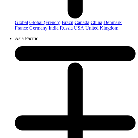
Global
Global (French)
Brazil
Canada
China
Denmark
France
Germany
India
Russia
USA
United Kingdom
Asia Pacific