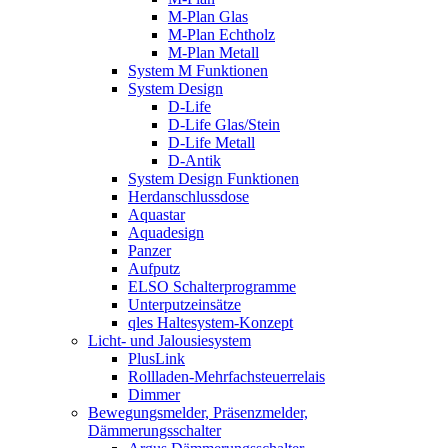
M-Plan Glas
M-Plan Echtholz
M-Plan Metall
System M Funktionen
System Design
D-Life
D-Life Glas/Stein
D-Life Metall
D-Antik
System Design Funktionen
Herdanschlussdose
Aquastar
Aquadesign
Panzer
Aufputz
ELSO Schalterprogramme
Unterputzeinsätze
qles Haltesystem-Konzept
Licht- und Jalousiesystem
PlusLink
Rollladen-Mehrfachsteuerrelais
Dimmer
Bewegungsmelder, Präsenzmelder,
Dämmerungsschalter