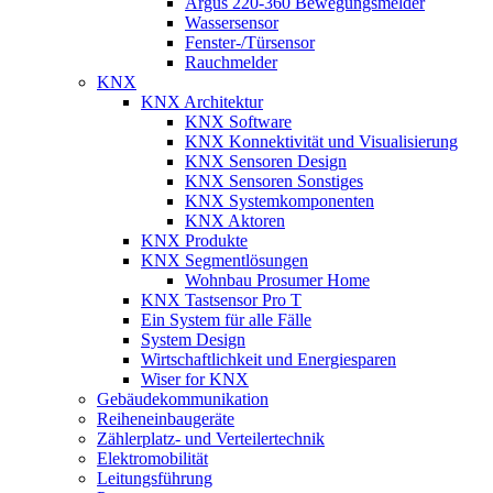
Argus 220-360 Bewegungsmelder
Wassersensor
Fenster-/Türsensor
Rauchmelder
KNX
KNX Architektur
KNX Software
KNX Konnektivität und Visualisierung
KNX Sensoren Design
KNX Sensoren Sonstiges
KNX Systemkomponenten
KNX Aktoren
KNX Produkte
KNX Segmentlösungen
Wohnbau Prosumer Home
KNX Tastsensor Pro T
Ein System für alle Fälle
System Design
Wirtschaftlichkeit und Energiesparen
Wiser for KNX
Gebäudekommunikation
Reiheneinbaugeräte
Zählerplatz- und Verteilertechnik
Elektromobilität
Leitungsführung