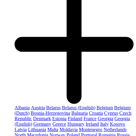
Albania
Austria
Belarus
Belarus (English)
Belgium
Belgium
(Dutch)
Bosnia-Herzegovina
Bulgaria
Croatia
Cyprus
Czech
Republic
Denmark
Estonia
Finland
France
Georgia
Georgia
(English)
Germany
Greece
Hungary
Ireland
Italy
Kosovo
Latvia
Lithuania
Malta
Moldavia
Montenegro
Netherlands
North Macedonia
Norway
Poland
Portugal
Romania
Russia