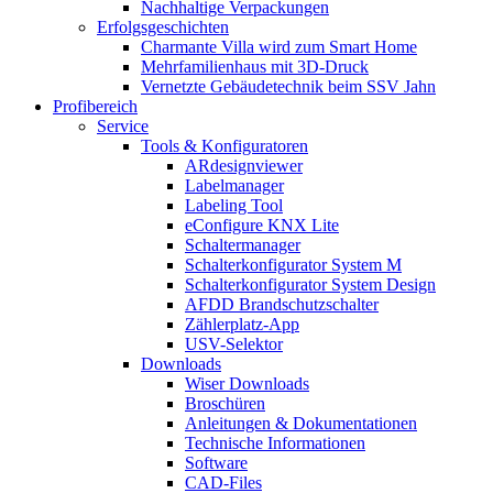
Nachhaltige Verpackungen
Erfolgsgeschichten
Charmante Villa wird zum Smart Home
Mehrfamilienhaus mit 3D-Druck
Vernetzte Gebäudetechnik beim SSV Jahn
Profibereich
Service
Tools & Konfiguratoren
ARdesignviewer
Labelmanager
Labeling Tool
eConfigure KNX Lite
Schaltermanager
Schalterkonfigurator System M
Schalterkonfigurator System Design
AFDD Brandschutzschalter
Zählerplatz-App
USV-Selektor
Downloads
Wiser Downloads
Broschüren
Anleitungen & Dokumentationen
Technische Informationen
Software
CAD-Files