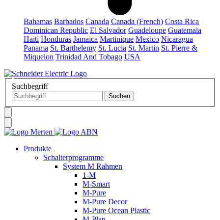
Bahamas
Barbados
Canada
Canada (French)
Costa Rica
Dominican Republic
El Salvador
Guadeloupe
Guatemala
Haiti
Honduras
Jamaica
Martinique
Mexico
Nicaragua
Panama
St. Barthelemy
St. Lucia
St. Martin
St. Pierre &
Miquelon
Trinidad And Tobago
USA
Suchbegriff
Produkte
Schalterprogramme
System M Rahmen
1-M
M-Smart
M-Pure
M-Pure Decor
M-Pure Ocean Plastic
M-Plan