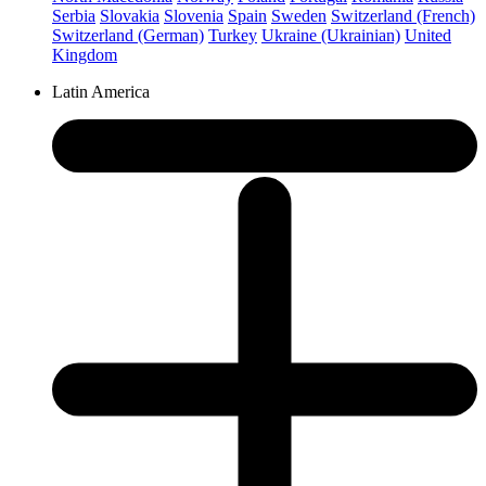
Serbia
Slovakia
Slovenia
Spain
Sweden
Switzerland (French)
Switzerland (German)
Turkey
Ukraine (Ukrainian)
United
Kingdom
Latin America