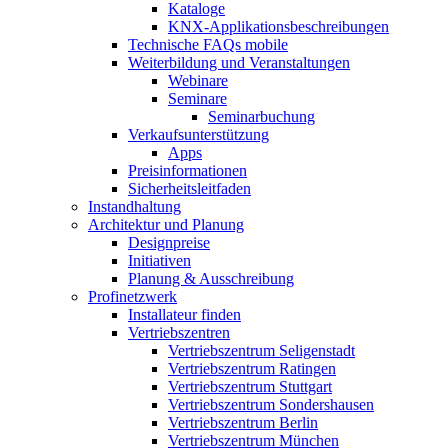
Kataloge
KNX-Applikationsbeschreibungen
Technische FAQs mobile
Weiterbildung und Veranstaltungen
Webinare
Seminare
Seminarbuchung
Verkaufsunterstützung
Apps
Preisinformationen
Sicherheitsleitfaden
Instandhaltung
Architektur und Planung
Designpreise
Initiativen
Planung & Ausschreibung
Profinetzwerk
Installateur finden
Vertriebszentren
Vertriebszentrum Seligenstadt
Vertriebszentrum Ratingen
Vertriebszentrum Stuttgart
Vertriebszentrum Sondershausen
Vertriebszentrum Berlin
Vertriebszentrum München