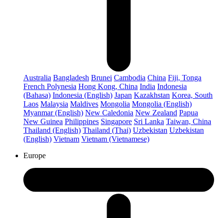
Australia
Bangladesh
Brunei
Cambodia
China
Fiji, Tonga
French Polynesia
Hong Kong, China
India
Indonesia
(Bahasa)
Indonesia (English)
Japan
Kazakhstan
Korea, South
Laos
Malaysia
Maldives
Mongolia
Mongolia (English)
Myanmar (English)
New Caledonia
New Zealand
Papua
New Guinea
Philippines
Singapore
Sri Lanka
Taiwan, China
Thailand (English)
Thailand (Thai)
Uzbekistan
Uzbekistan
(English)
Vietnam
Vietnam (Vietnamese)
Europe