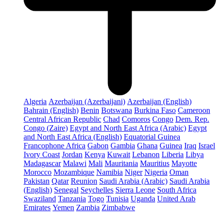
Algeria
Azerbaijan (Azerbaijani)
Azerbaijan (English)
Bahrain (English)
Benin
Botswana
Burkina Faso
Cameroon
Central African Republic
Chad
Comoros
Congo
Dem. Rep.
Congo (Zaire)
Egypt and North East Africa (Arabic)
Egypt
and North East Africa (English)
Equatorial Guinea
Francophone Africa
Gabon
Gambia
Ghana
Guinea
Iraq
Israel
Ivory Coast
Jordan
Kenya
Kuwait
Lebanon
Liberia
Libya
Madagascar
Malawi
Mali
Mauritania
Mauritius
Mayotte
Morocco
Mozambique
Namibia
Niger
Nigeria
Oman
Pakistan
Qatar
Reunion
Saudi Arabia (Arabic)
Saudi Arabia
(English)
Senegal
Seychelles
Sierra Leone
South Africa
Swaziland
Tanzania
Togo
Tunisia
Uganda
United Arab
Emirates
Yemen
Zambia
Zimbabwe