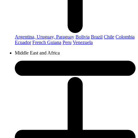
Argentina, Uruguay, Paraguay
Bolivia
Brazil
Chile
Colombia
Ecuador
French Guiana
Peru
Venezuela
Middle East and Africa