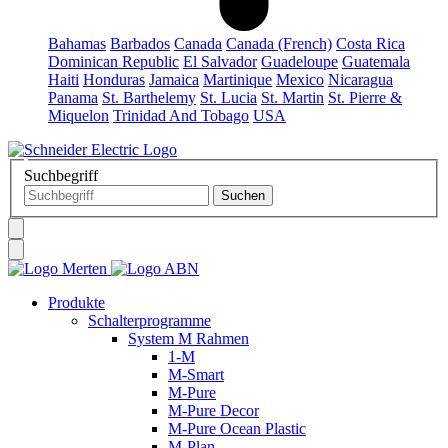
Bahamas
Barbados
Canada
Canada (French)
Costa Rica
Dominican Republic
El Salvador
Guadeloupe
Guatemala
Haiti
Honduras
Jamaica
Martinique
Mexico
Nicaragua
Panama
St. Barthelemy
St. Lucia
St. Martin
St. Pierre &
Miquelon
Trinidad And Tobago
USA
Suchbegriff
Produkte
Schalterprogramme
System M Rahmen
1-M
M-Smart
M-Pure
M-Pure Decor
M-Pure Ocean Plastic
M-Plan