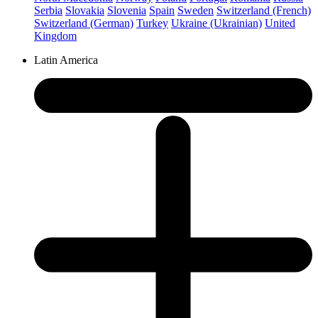
Serbia
Slovakia
Slovenia
Spain
Sweden
Switzerland (French)
Switzerland (German)
Turkey
Ukraine (Ukrainian)
United
Kingdom
Latin America