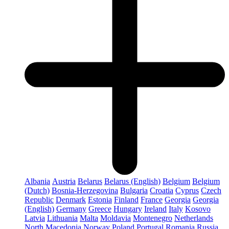
Albania
Austria
Belarus
Belarus (English)
Belgium
Belgium
(Dutch)
Bosnia-Herzegovina
Bulgaria
Croatia
Cyprus
Czech
Republic
Denmark
Estonia
Finland
France
Georgia
Georgia
(English)
Germany
Greece
Hungary
Ireland
Italy
Kosovo
Latvia
Lithuania
Malta
Moldavia
Montenegro
Netherlands
North Macedonia
Norway
Poland
Portugal
Romania
Russia