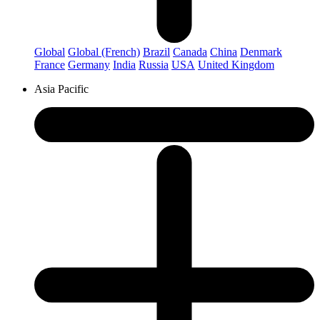
Global
Global (French)
Brazil
Canada
China
Denmark
France
Germany
India
Russia
USA
United Kingdom
Asia Pacific