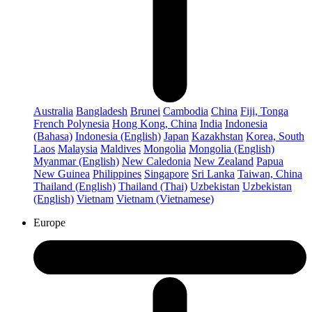
Australia
Bangladesh
Brunei
Cambodia
China
Fiji, Tonga
French Polynesia
Hong Kong, China
India
Indonesia
(Bahasa)
Indonesia (English)
Japan
Kazakhstan
Korea, South
Laos
Malaysia
Maldives
Mongolia
Mongolia (English)
Myanmar (English)
New Caledonia
New Zealand
Papua
New Guinea
Philippines
Singapore
Sri Lanka
Taiwan, China
Thailand (English)
Thailand (Thai)
Uzbekistan
Uzbekistan
(English)
Vietnam
Vietnam (Vietnamese)
Europe