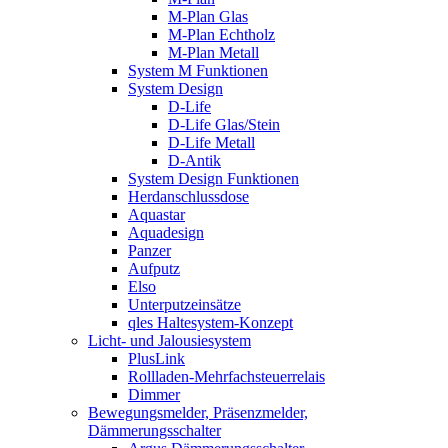
M-Plan Glas
M-Plan Echtholz
M-Plan Metall
System M Funktionen
System Design
D-Life
D-Life Glas/Stein
D-Life Metall
D-Antik
System Design Funktionen
Herdanschlussdose
Aquastar
Aquadesign
Panzer
Aufputz
Elso
Unterputzeinsätze
qles Haltesystem-Konzept
Licht- und Jalousiesystem
PlusLink
Rollladen-Mehrfachsteuerrelais
Dimmer
Bewegungsmelder, Präsenzmelder,
Dämmerungsschalter