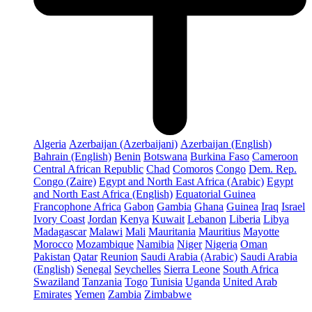
Algeria
Azerbaijan (Azerbaijani)
Azerbaijan (English)
Bahrain (English)
Benin
Botswana
Burkina Faso
Cameroon
Central African Republic
Chad
Comoros
Congo
Dem. Rep.
Congo (Zaire)
Egypt and North East Africa (Arabic)
Egypt
and North East Africa (English)
Equatorial Guinea
Francophone Africa
Gabon
Gambia
Ghana
Guinea
Iraq
Israel
Ivory Coast
Jordan
Kenya
Kuwait
Lebanon
Liberia
Libya
Madagascar
Malawi
Mali
Mauritania
Mauritius
Mayotte
Morocco
Mozambique
Namibia
Niger
Nigeria
Oman
Pakistan
Qatar
Reunion
Saudi Arabia (Arabic)
Saudi Arabia
(English)
Senegal
Seychelles
Sierra Leone
South Africa
Swaziland
Tanzania
Togo
Tunisia
Uganda
United Arab
Emirates
Yemen
Zambia
Zimbabwe