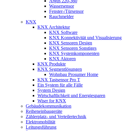
Argus 220-360
Wassersensor
Fenster-/Türsensor
Rauchmelder
KNX
KNX Architektur
KNX Software
KNX Konnektivität und Visualisierung
KNX Sensoren Design
KNX Sensoren Sonstiges
KNX Systemkomponenten
KNX Aktoren
KNX Produkte
KNX Segmentlösungen
Wohnbau Prosumer Home
KNX Tastsensor Pro T
Ein System für alle Fälle
System Design
Wirtschaftlichkeit und Energiesparen
Wiser for KNX
Gebäudekommunikation
Reiheneinbaugeräte
Zählerplatz- und Verteilertechnik
Elektromobilität
Leitungsführung