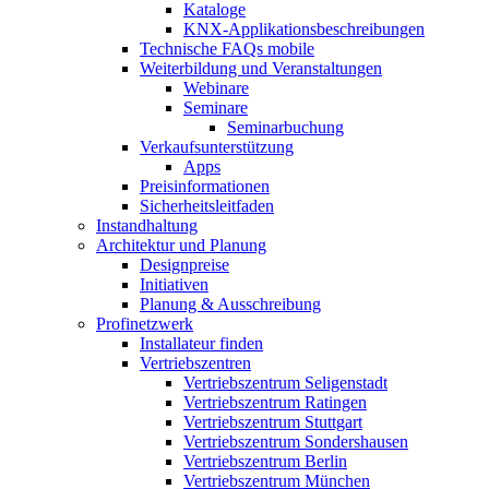
Kataloge
KNX-Applikationsbeschreibungen
Technische FAQs mobile
Weiterbildung und Veranstaltungen
Webinare
Seminare
Seminarbuchung
Verkaufsunterstützung
Apps
Preisinformationen
Sicherheitsleitfaden
Instandhaltung
Architektur und Planung
Designpreise
Initiativen
Planung & Ausschreibung
Profinetzwerk
Installateur finden
Vertriebszentren
Vertriebszentrum Seligenstadt
Vertriebszentrum Ratingen
Vertriebszentrum Stuttgart
Vertriebszentrum Sondershausen
Vertriebszentrum Berlin
Vertriebszentrum München