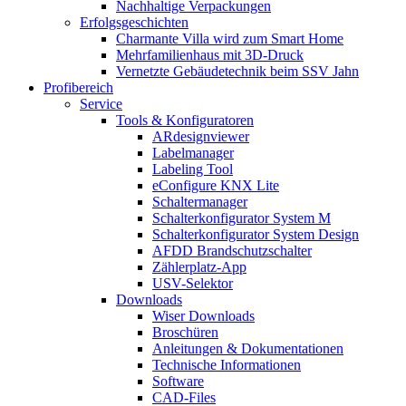
Nachhaltige Verpackungen
Erfolgsgeschichten
Charmante Villa wird zum Smart Home
Mehrfamilienhaus mit 3D-Druck
Vernetzte Gebäudetechnik beim SSV Jahn
Profibereich
Service
Tools & Konfiguratoren
ARdesignviewer
Labelmanager
Labeling Tool
eConfigure KNX Lite
Schaltermanager
Schalterkonfigurator System M
Schalterkonfigurator System Design
AFDD Brandschutzschalter
Zählerplatz-App
USV-Selektor
Downloads
Wiser Downloads
Broschüren
Anleitungen & Dokumentationen
Technische Informationen
Software
CAD-Files