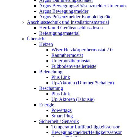
Argus Dämmerungsschalter
Argus Bewegungs-/Präsenzmelder Unterputz
Argus Bewegungsmelder
Argus Präsenzmelder Komplettgeräte
Anschlusstechnik und Installationsmaterial
Herd- und Geräteanschlussdosen
Befestigungsmaterial
Übersicht
Heizen
Wiser Heizkörperthermostat 2.0
Raumthermostat
Unterputzthermostat
Fußbodenverteilerleiste
Beleuchung
Plus Link
Up-Aktoren (Dimmen/Schalten)
Beschattung
Plus Link
Up-Aktoren (Jalousie)
Energie
Powertags
Smart Plug
Sicherheit / Sensorik
Temperatur Luftfeuchtigkeitssensor
Bewegungsmelder/Helligkeitssensor