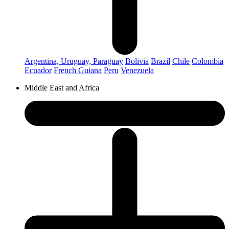
Argentina, Uruguay, Paraguay
Bolivia
Brazil
Chile
Colombia
Ecuador
French Guiana
Peru
Venezuela
Middle East and Africa