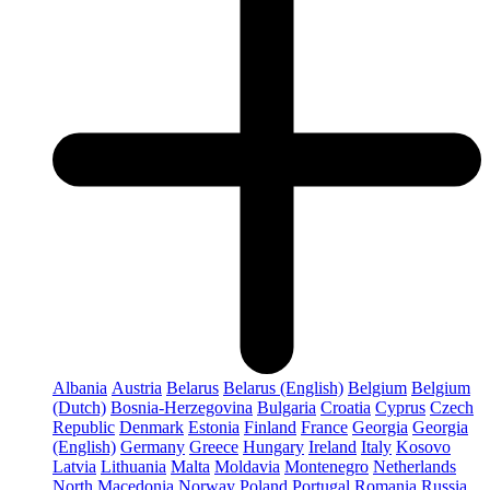
Albania
Austria
Belarus
Belarus (English)
Belgium
Belgium
(Dutch)
Bosnia-Herzegovina
Bulgaria
Croatia
Cyprus
Czech
Republic
Denmark
Estonia
Finland
France
Georgia
Georgia
(English)
Germany
Greece
Hungary
Ireland
Italy
Kosovo
Latvia
Lithuania
Malta
Moldavia
Montenegro
Netherlands
North Macedonia
Norway
Poland
Portugal
Romania
Russia