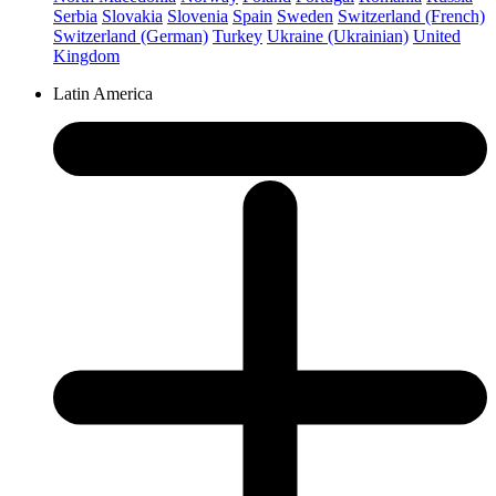
Serbia
Slovakia
Slovenia
Spain
Sweden
Switzerland (French)
Switzerland (German)
Turkey
Ukraine (Ukrainian)
United
Kingdom
Latin America