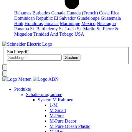
Bahamas
Barbados
Canada
Canada (French)
Costa Rica
Dominican Republic
El Salvador
Guadeloupe
Guatemala
Haiti
Honduras
Jamaica
Martinique
Mexico
Nicaragua
Panama
St. Barthelemy
St. Lucia
St. Martin
St. Pierre &
Miquelon
Trinidad And Tobago
USA
Suchbegriff
Produkte
Schalterprogramme
System M Rahmen
1-M
M-Smart
M-Pure
M-Pure Decor
M-Pure Ocean Plastic
M-Plan