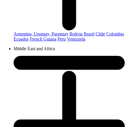
Argentina, Uruguay, Paraguay
Bolivia
Brazil
Chile
Colombia
Ecuador
French Guiana
Peru
Venezuela
Middle East and Africa