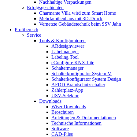
Nachhaltige Verpackungen
Erfolgsgeschichten
Charmante Villa wird zum Smart Home
Mehrfamilienhaus mit 3D-Druck
Vernetzte Gebäudetechnik beim SSV Jahn
Profibereich
Service
Tools & Konfiguratoren
ARdesignviewer
Labelmanager
Labeling Tool
eConfigure KNX Lite
Schaltermanager
Schalterkonfigurator System M
Schalterkonfigurator System Design
AFDD Brandschutzschalter
Zählerplatz-App
USV-Selektor
Downloads
Wiser Downloads
Broschüren
Anleitungen & Dokumentationen
Technische Informationen
Software
CAD-Files