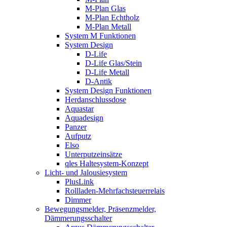
M-Plan Glas
M-Plan Echtholz
M-Plan Metall
System M Funktionen
System Design
D-Life
D-Life Glas/Stein
D-Life Metall
D-Antik
System Design Funktionen
Herdanschlussdose
Aquastar
Aquadesign
Panzer
Aufputz
Elso
Unterputzeinsätze
qles Haltesystem-Konzept
Licht- und Jalousiesystem
PlusLink
Rollladen-Mehrfachsteuerrelais
Dimmer
Bewegungsmelder, Präsenzmelder,
Dämmerungsschalter