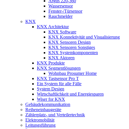
Argus 220-360
Wassersensor
Fenster-/Türsensor
Rauchmelder
KNX
KNX Architektur
KNX Software
KNX Konnektivität und Visualisierung
KNX Sensoren Design
KNX Sensoren Sonstiges
KNX Systemkomponenten
KNX Aktoren
KNX Produkte
KNX Segmentlösungen
Wohnbau Prosumer Home
KNX Tastsensor Pro T
Ein System für alle Fälle
System Design
Wirtschaftlichkeit und Energiesparen
Wiser for KNX
Gebäudekommunikation
Reiheneinbaugeräte
Zählerplatz- und Verteilertechnik
Elektromobilität
Leitungsführung