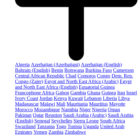
Algeria
Azerbaijan (Azerbaijani)
Azerbaijan (English)
Bahrain (English)
Benin
Botswana
Burkina Faso
Cameroon
Central African Republic
Chad
Comoros
Congo
Dem. Rep.
Congo (Zaire)
Egypt and North East Africa (Arabic)
Egypt
and North East Africa (English)
Equatorial Guinea
Francophone Africa
Gabon
Gambia
Ghana
Guinea
Iraq
Israel
Ivory Coast
Jordan
Kenya
Kuwait
Lebanon
Liberia
Libya
Madagascar
Malawi
Mali
Mauritania
Mauritius
Mayotte
Morocco
Mozambique
Namibia
Niger
Nigeria
Oman
Pakistan
Qatar
Reunion
Saudi Arabia (Arabic)
Saudi Arabia
(English)
Senegal
Seychelles
Sierra Leone
South Africa
Swaziland
Tanzania
Togo
Tunisia
Uganda
United Arab
Emirates
Yemen
Zambia
Zimbabwe