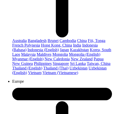
Australia
Bangladesh
Brunei
Cambodia
China
Fiji, Tonga
French Polynesia
Hong Kong, China
India
Indonesia
(Bahasa)
Indonesia (English)
Japan
Kazakhstan
Korea, South
Laos
Malaysia
Maldives
Mongolia
Mongolia (English)
Myanmar (English)
New Caledonia
New Zealand
Papua
New Guinea
Philippines
Singapore
Sri Lanka
Taiwan, China
Thailand (English)
Thailand (Thai)
Uzbekistan
Uzbekistan
(English)
Vietnam
Vietnam (Vietnamese)
Europe