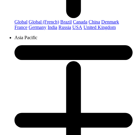
Global
Global (French)
Brazil
Canada
China
Denmark
France
Germany
India
Russia
USA
United Kingdom
Asia Pacific