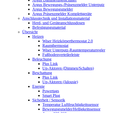
Argus Dämmerungsschalter
Argus Bewegungs-/Präsenzmelder Unterputz
Argus Bewegungsmelder
Argus Präsenzmelder Komplettgeräte
Anschlusstechnik und Installationsmaterial
Herd- und Geräteanschlussdosen
Befestigungsmaterial
Übersicht
Heizen
Wiser Heizkörperthermostat 2.0
Raumthermostat
Wiser Unterputz-Raumtemperaturregler
Fußbodenverteilerleiste
Beleuchung
Plus Link
Up-Aktoren (Dimmen/Schalten)
Beschattung
Plus Link
Up-Aktoren (Jalousie)
Energie
Powertags
Smart Plug
Sicherheit / Sensorik
Temperatur Luftfeuchtigkeitssensor
Bewegungsmelder/Helligkeitssensor