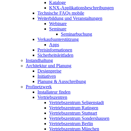
Kataloge
KNX-Applikationsbeschreibungen
Technische FAQs mobile
Weiterbildung und Veranstaltungen
Webinare
Seminare
Seminarbuchung
Verkaufsunterstützung
Apps
Preisinformationen
Sicherheitsleitfaden
Instandhaltung
Architektur und Planung
Designpreise
Initiativen
Planung & Ausschreibung
Profinetzwerk
Installateur finden
Vertriebszentren
Vertriebszentrum Seligenstadt
Vertriebszentrum Ratingen
Vertriebszentrum Stuttgart
Vertriebszentrum Sondershausen
Vertriebszentrum Berlin
Vertriebszentrum München