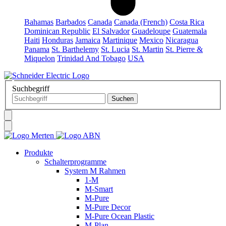
Bahamas
Barbados
Canada
Canada (French)
Costa Rica
Dominican Republic
El Salvador
Guadeloupe
Guatemala
Haiti
Honduras
Jamaica
Martinique
Mexico
Nicaragua
Panama
St. Barthelemy
St. Lucia
St. Martin
St. Pierre &
Miquelon
Trinidad And Tobago
USA
Suchbegriff
Produkte
Schalterprogramme
System M Rahmen
1-M
M-Smart
M-Pure
M-Pure Decor
M-Pure Ocean Plastic
M-Plan