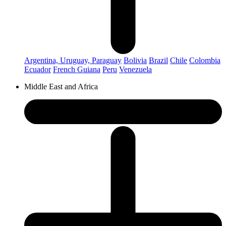
Argentina, Uruguay, Paraguay
Bolivia
Brazil
Chile
Colombia
Ecuador
French Guiana
Peru
Venezuela
Middle East and Africa