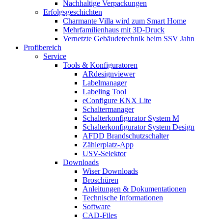
Nachhaltige Verpackungen
Erfolgsgeschichten
Charmante Villa wird zum Smart Home
Mehrfamilienhaus mit 3D-Druck
Vernetzte Gebäudetechnik beim SSV Jahn
Profibereich
Service
Tools & Konfiguratoren
ARdesignviewer
Labelmanager
Labeling Tool
eConfigure KNX Lite
Schaltermanager
Schalterkonfigurator System M
Schalterkonfigurator System Design
AFDD Brandschutzschalter
Zählerplatz-App
USV-Selektor
Downloads
Wiser Downloads
Broschüren
Anleitungen & Dokumentationen
Technische Informationen
Software
CAD-Files