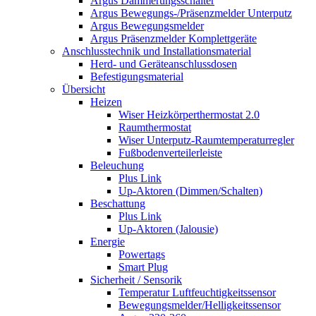
Argus Dämmerungsschalter
Argus Bewegungs-/Präsenzmelder Unterputz
Argus Bewegungsmelder
Argus Präsenzmelder Komplettgeräte
Anschlusstechnik und Installationsmaterial
Herd- und Geräteanschlussdosen
Befestigungsmaterial
Übersicht
Heizen
Wiser Heizkörperthermostat 2.0
Raumthermostat
Wiser Unterputz-Raumtemperaturregler
Fußbodenverteilerleiste
Beleuchung
Plus Link
Up-Aktoren (Dimmen/Schalten)
Beschattung
Plus Link
Up-Aktoren (Jalousie)
Energie
Powertags
Smart Plug
Sicherheit / Sensorik
Temperatur Luftfeuchtigkeitssensor
Bewegungsmelder/Helligkeitssensor