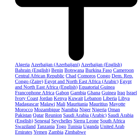
Algeria
Azerbaijan (Azerbaijani)
Azerbaijan (English)
Bahrain (English)
Benin
Botswana
Burkina Faso
Cameroon
Central African Republic
Chad
Comoros
Congo
Dem. Rep.
Congo (Zaire)
Egypt and North East Africa (Arabic)
Egypt
and North East Africa (English)
Equatorial Guinea
Francophone Africa
Gabon
Gambia
Ghana
Guinea
Iraq
Israel
Ivory Coast
Jordan
Kenya
Kuwait
Lebanon
Liberia
Libya
Madagascar
Malawi
Mali
Mauritania
Mauritius
Mayotte
Morocco
Mozambique
Namibia
Niger
Nigeria
Oman
Pakistan
Qatar
Reunion
Saudi Arabia (Arabic)
Saudi Arabia
(English)
Senegal
Seychelles
Sierra Leone
South Africa
Swaziland
Tanzania
Togo
Tunisia
Uganda
United Arab
Emirates
Yemen
Zambia
Zimbabwe