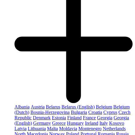
Albania
Austria
Belarus
Belarus (English)
Belgium
Belgium
(Dutch)
Bosnia-Herzegovina
Bulgaria
Croatia
Cyprus
Czech
Republic
Denmark
Estonia
Finland
France
Georgia
Georgia
(English)
Germany
Greece
Hungary
Ireland
Italy
Kosovo
Latvia
Lithuania
Malta
Moldavia
Montenegro
Netherlands
North Macedonia
Norway
Poland
Portugal
Romania
Russia