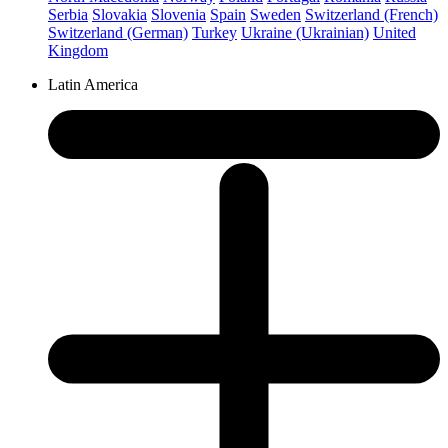
Serbia
Slovakia
Slovenia
Spain
Sweden
Switzerland (French)
Switzerland (German)
Turkey
Ukraine (Ukrainian)
United
Kingdom
Latin America