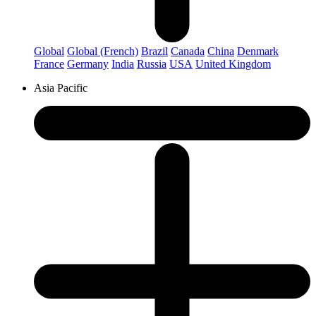
Global
Global (French)
Brazil
Canada
China
Denmark
France
Germany
India
Russia
USA
United Kingdom
Asia Pacific