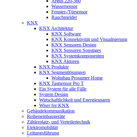
Argus 220-360
Wassersensor
Fenster-/Türsensor
Rauchmelder
KNX
KNX Architektur
KNX Software
KNX Konnektivität und Visualisierung
KNX Sensoren Design
KNX Sensoren Sonstiges
KNX Systemkomponenten
KNX Aktoren
KNX Produkte
KNX Segmentlösungen
Wohnbau Prosumer Home
KNX Tastsensor Pro T
Ein System für alle Fälle
System Design
Wirtschaftlichkeit und Energiesparen
Wiser for KNX
Gebäudekommunikation
Reiheneinbaugeräte
Zählerplatz- und Verteilertechnik
Elektromobilität
Leitungsführung