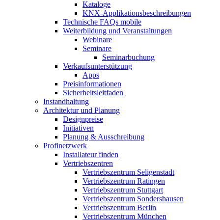
Kataloge
KNX-Applikationsbeschreibungen
Technische FAQs mobile
Weiterbildung und Veranstaltungen
Webinare
Seminare
Seminarbuchung
Verkaufsunterstützung
Apps
Preisinformationen
Sicherheitsleitfaden
Instandhaltung
Architektur und Planung
Designpreise
Initiativen
Planung & Ausschreibung
Profinetzwerk
Installateur finden
Vertriebszentren
Vertriebszentrum Seligenstadt
Vertriebszentrum Ratingen
Vertriebszentrum Stuttgart
Vertriebszentrum Sondershausen
Vertriebszentrum Berlin
Vertriebszentrum München