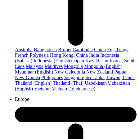
Australia
Bangladesh
Brunei
Cambodia
China
Fiji, Tonga
French Polynesia
Hong Kong, China
India
Indonesia
(Bahasa)
Indonesia (English)
Japan
Kazakhstan
Korea, South
Laos
Malaysia
Maldives
Mongolia
Mongolia (English)
Myanmar (English)
New Caledonia
New Zealand
Papua
New Guinea
Philippines
Singapore
Sri Lanka
Taiwan, China
Thailand (English)
Thailand (Thai)
Uzbekistan
Uzbekistan
(English)
Vietnam
Vietnam (Vietnamese)
Europe