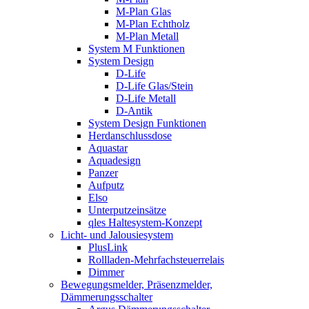
M-Plan Glas
M-Plan Echtholz
M-Plan Metall
System M Funktionen
System Design
D-Life
D-Life Glas/Stein
D-Life Metall
D-Antik
System Design Funktionen
Herdanschlussdose
Aquastar
Aquadesign
Panzer
Aufputz
Elso
Unterputzeinsätze
qles Haltesystem-Konzept
Licht- und Jalousiesystem
PlusLink
Rollladen-Mehrfachsteuerrelais
Dimmer
Bewegungsmelder, Präsenzmelder,
Dämmerungsschalter