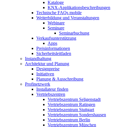
Kataloge
KNX-Applikationsbeschreibungen
Technische FAQs mobile
Weiterbildung und Veranstaltungen
Webinare
Seminare
Seminarbuchung
Verkaufsunterstützung
Apps
Preisinformationen
Sicherheitsleitfaden
Instandhaltung
Architektur und Planung
Designpreise
Initiativen
Planung & Ausschreibung
Profinetzwerk
Installateur finden
Vertriebszentren
Vertriebszentrum Seligenstadt
Vertriebszentrum Ratingen
Vertriebszentrum Stuttgart
Vertriebszentrum Sondershausen
Vertriebszentrum Berlin
Vertriebszentrum München