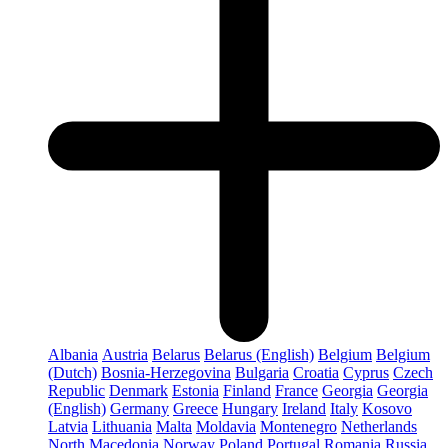
Albania
Austria
Belarus
Belarus (English)
Belgium
Belgium
(Dutch)
Bosnia-Herzegovina
Bulgaria
Croatia
Cyprus
Czech
Republic
Denmark
Estonia
Finland
France
Georgia
Georgia
(English)
Germany
Greece
Hungary
Ireland
Italy
Kosovo
Latvia
Lithuania
Malta
Moldavia
Montenegro
Netherlands
North Macedonia
Norway
Poland
Portugal
Romania
Russia