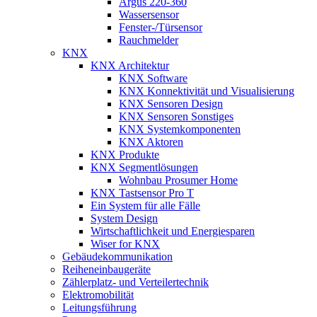
Argus 220-360
Wassersensor
Fenster-/Türsensor
Rauchmelder
KNX
KNX Architektur
KNX Software
KNX Konnektivität und Visualisierung
KNX Sensoren Design
KNX Sensoren Sonstiges
KNX Systemkomponenten
KNX Aktoren
KNX Produkte
KNX Segmentlösungen
Wohnbau Prosumer Home
KNX Tastsensor Pro T
Ein System für alle Fälle
System Design
Wirtschaftlichkeit und Energiesparen
Wiser for KNX
Gebäudekommunikation
Reiheneinbaugeräte
Zählerplatz- und Verteilertechnik
Elektromobilität
Leitungsführung