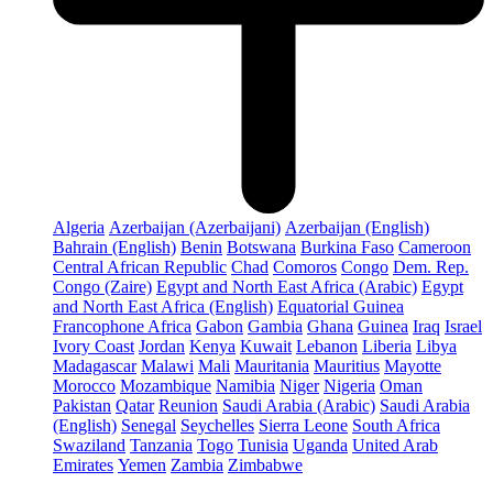
Algeria
Azerbaijan (Azerbaijani)
Azerbaijan (English)
Bahrain (English)
Benin
Botswana
Burkina Faso
Cameroon
Central African Republic
Chad
Comoros
Congo
Dem. Rep.
Congo (Zaire)
Egypt and North East Africa (Arabic)
Egypt
and North East Africa (English)
Equatorial Guinea
Francophone Africa
Gabon
Gambia
Ghana
Guinea
Iraq
Israel
Ivory Coast
Jordan
Kenya
Kuwait
Lebanon
Liberia
Libya
Madagascar
Malawi
Mali
Mauritania
Mauritius
Mayotte
Morocco
Mozambique
Namibia
Niger
Nigeria
Oman
Pakistan
Qatar
Reunion
Saudi Arabia (Arabic)
Saudi Arabia
(English)
Senegal
Seychelles
Sierra Leone
South Africa
Swaziland
Tanzania
Togo
Tunisia
Uganda
United Arab
Emirates
Yemen
Zambia
Zimbabwe