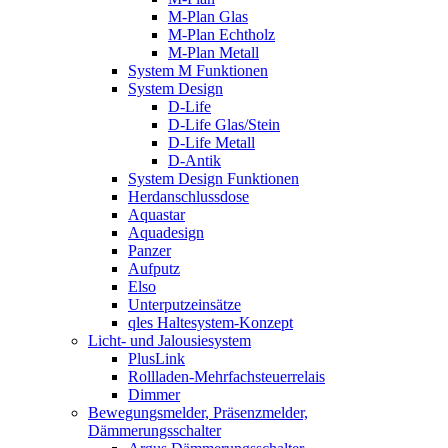
M-Plan Glas
M-Plan Echtholz
M-Plan Metall
System M Funktionen
System Design
D-Life
D-Life Glas/Stein
D-Life Metall
D-Antik
System Design Funktionen
Herdanschlussdose
Aquastar
Aquadesign
Panzer
Aufputz
Elso
Unterputzeinsätze
qles Haltesystem-Konzept
Licht- und Jalousiesystem
PlusLink
Rollladen-Mehrfachsteuerrelais
Dimmer
Bewegungsmelder, Präsenzmelder,
Dämmerungsschalter