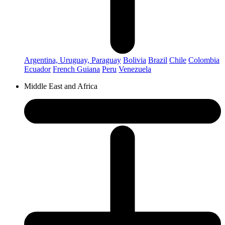
Argentina, Uruguay, Paraguay
Bolivia
Brazil
Chile
Colombia
Ecuador
French Guiana
Peru
Venezuela
Middle East and Africa