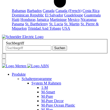
Bahamas
Barbados
Canada
Canada (French)
Costa Rica
Dominican Republic
El Salvador
Guadeloupe
Guatemala
Haiti
Honduras
Jamaica
Martinique
Mexico
Nicaragua
Panama
St. Barthelemy
St. Lucia
St. Martin
St. Pierre &
Miquelon
Trinidad And Tobago
USA
Suchbegriff
Produkte
Schalterprogramme
System M Rahmen
1-M
M-Smart
M-Pure
M-Pure Decor
M-Pure Ocean Plastic
M-Plan