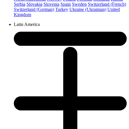
Serbia
Slovakia
Slovenia
Spain
Sweden
Switzerland (French)
Switzerland (German)
Turkey
Ukraine (Ukrainian)
United
Kingdom
Latin America