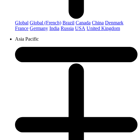
Global
Global (French)
Brazil
Canada
China
Denmark
France
Germany
India
Russia
USA
United Kingdom
Asia Pacific