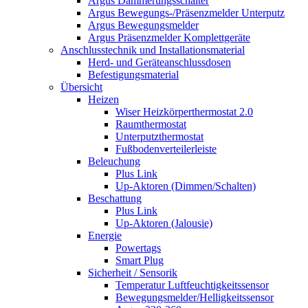
Argus Dämmerungsschalter
Argus Bewegungs-/Präsenzmelder Unterputz
Argus Bewegungsmelder
Argus Präsenzmelder Komplettgeräte
Anschlusstechnik und Installationsmaterial
Herd- und Geräteanschlussdosen
Befestigungsmaterial
Übersicht
Heizen
Wiser Heizkörperthermostat 2.0
Raumthermostat
Unterputzthermostat
Fußbodenverteilerleiste
Beleuchung
Plus Link
Up-Aktoren (Dimmen/Schalten)
Beschattung
Plus Link
Up-Aktoren (Jalousie)
Energie
Powertags
Smart Plug
Sicherheit / Sensorik
Temperatur Luftfeuchtigkeitssensor
Bewegungsmelder/Helligkeitssensor