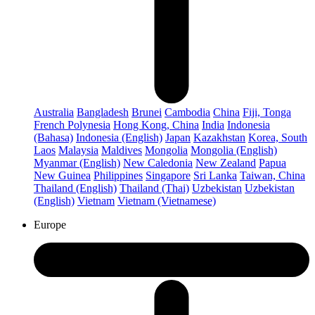
Australia
Bangladesh
Brunei
Cambodia
China
Fiji, Tonga
French Polynesia
Hong Kong, China
India
Indonesia
(Bahasa)
Indonesia (English)
Japan
Kazakhstan
Korea, South
Laos
Malaysia
Maldives
Mongolia
Mongolia (English)
Myanmar (English)
New Caledonia
New Zealand
Papua
New Guinea
Philippines
Singapore
Sri Lanka
Taiwan, China
Thailand (English)
Thailand (Thai)
Uzbekistan
Uzbekistan
(English)
Vietnam
Vietnam (Vietnamese)
Europe