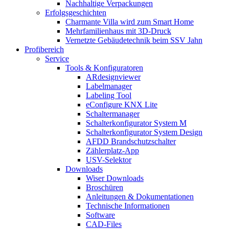
Nachhaltige Verpackungen
Erfolgsgeschichten
Charmante Villa wird zum Smart Home
Mehrfamilienhaus mit 3D-Druck
Vernetzte Gebäudetechnik beim SSV Jahn
Profibereich
Service
Tools & Konfiguratoren
ARdesignviewer
Labelmanager
Labeling Tool
eConfigure KNX Lite
Schaltermanager
Schalterkonfigurator System M
Schalterkonfigurator System Design
AFDD Brandschutzschalter
Zählerplatz-App
USV-Selektor
Downloads
Wiser Downloads
Broschüren
Anleitungen & Dokumentationen
Technische Informationen
Software
CAD-Files