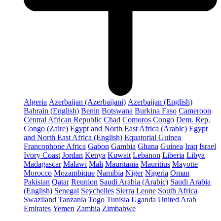
Algeria
Azerbaijan (Azerbaijani)
Azerbaijan (English)
Bahrain (English)
Benin
Botswana
Burkina Faso
Cameroon
Central African Republic
Chad
Comoros
Congo
Dem. Rep.
Congo (Zaire)
Egypt and North East Africa (Arabic)
Egypt
and North East Africa (English)
Equatorial Guinea
Francophone Africa
Gabon
Gambia
Ghana
Guinea
Iraq
Israel
Ivory Coast
Jordan
Kenya
Kuwait
Lebanon
Liberia
Libya
Madagascar
Malawi
Mali
Mauritania
Mauritius
Mayotte
Morocco
Mozambique
Namibia
Niger
Nigeria
Oman
Pakistan
Qatar
Reunion
Saudi Arabia (Arabic)
Saudi Arabia
(English)
Senegal
Seychelles
Sierra Leone
South Africa
Swaziland
Tanzania
Togo
Tunisia
Uganda
United Arab
Emirates
Yemen
Zambia
Zimbabwe