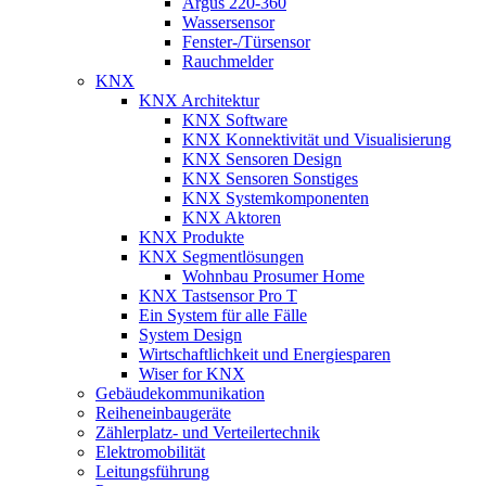
Argus 220-360
Wassersensor
Fenster-/Türsensor
Rauchmelder
KNX
KNX Architektur
KNX Software
KNX Konnektivität und Visualisierung
KNX Sensoren Design
KNX Sensoren Sonstiges
KNX Systemkomponenten
KNX Aktoren
KNX Produkte
KNX Segmentlösungen
Wohnbau Prosumer Home
KNX Tastsensor Pro T
Ein System für alle Fälle
System Design
Wirtschaftlichkeit und Energiesparen
Wiser for KNX
Gebäudekommunikation
Reiheneinbaugeräte
Zählerplatz- und Verteilertechnik
Elektromobilität
Leitungsführung