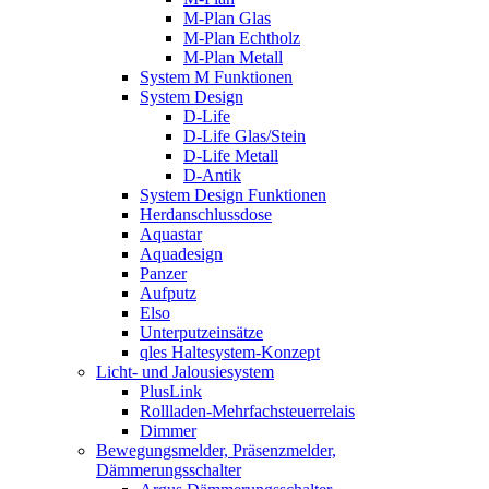
M-Plan Glas
M-Plan Echtholz
M-Plan Metall
System M Funktionen
System Design
D-Life
D-Life Glas/Stein
D-Life Metall
D-Antik
System Design Funktionen
Herdanschlussdose
Aquastar
Aquadesign
Panzer
Aufputz
Elso
Unterputzeinsätze
qles Haltesystem-Konzept
Licht- und Jalousiesystem
PlusLink
Rollladen-Mehrfachsteuerrelais
Dimmer
Bewegungsmelder, Präsenzmelder,
Dämmerungsschalter