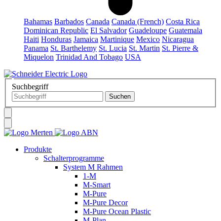
Bahamas
Barbados
Canada
Canada (French)
Costa Rica
Dominican Republic
El Salvador
Guadeloupe
Guatemala
Haiti
Honduras
Jamaica
Martinique
Mexico
Nicaragua
Panama
St. Barthelemy
St. Lucia
St. Martin
St. Pierre &
Miquelon
Trinidad And Tobago
USA
Suchbegriff
Produkte
Schalterprogramme
System M Rahmen
1-M
M-Smart
M-Pure
M-Pure Decor
M-Pure Ocean Plastic
M-Plan