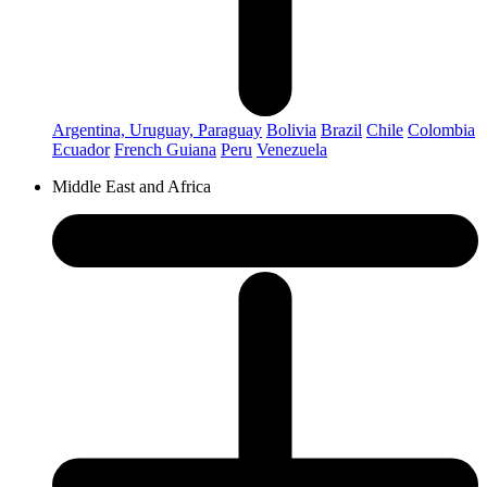
Argentina, Uruguay, Paraguay
Bolivia
Brazil
Chile
Colombia
Ecuador
French Guiana
Peru
Venezuela
Middle East and Africa