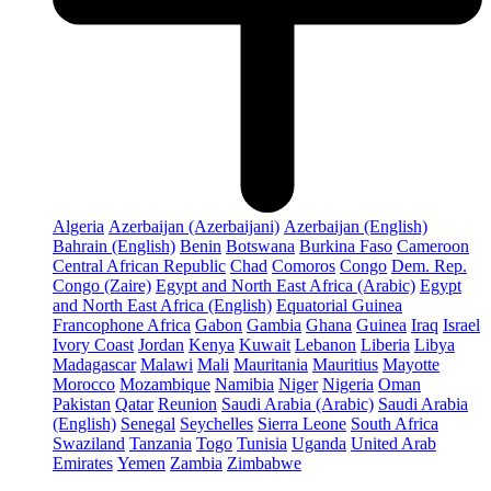
Algeria
Azerbaijan (Azerbaijani)
Azerbaijan (English)
Bahrain (English)
Benin
Botswana
Burkina Faso
Cameroon
Central African Republic
Chad
Comoros
Congo
Dem. Rep.
Congo (Zaire)
Egypt and North East Africa (Arabic)
Egypt
and North East Africa (English)
Equatorial Guinea
Francophone Africa
Gabon
Gambia
Ghana
Guinea
Iraq
Israel
Ivory Coast
Jordan
Kenya
Kuwait
Lebanon
Liberia
Libya
Madagascar
Malawi
Mali
Mauritania
Mauritius
Mayotte
Morocco
Mozambique
Namibia
Niger
Nigeria
Oman
Pakistan
Qatar
Reunion
Saudi Arabia (Arabic)
Saudi Arabia
(English)
Senegal
Seychelles
Sierra Leone
South Africa
Swaziland
Tanzania
Togo
Tunisia
Uganda
United Arab
Emirates
Yemen
Zambia
Zimbabwe