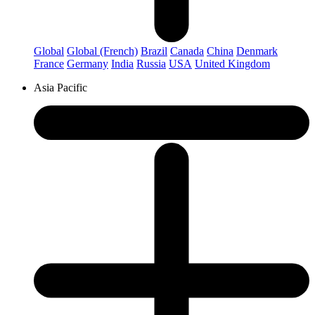
Global
Global (French)
Brazil
Canada
China
Denmark
France
Germany
India
Russia
USA
United Kingdom
Asia Pacific