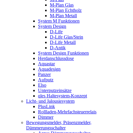
M-Plan Glas
M-Plan Echtholz
M-Plan Metall
System M Funktionen
System Design
D-Life
D-Life Glas/Stein
D-Life Metall
D-Antik
System Design Funktionen
Herdanschlussdose
Aquastar
Aquadesign
Panzer
Aufputz
Elso
Unterputzeinsätze
qles Haltesystem-Konzept
Licht- und Jalousiesystem
PlusLink
Rollladen-Mehrfachsteuerrelais
Dimmer
Bewegungsmelder, Präsenzmelder,
Dämmerungsschalter