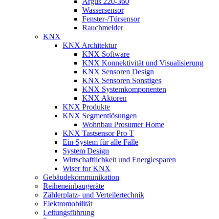
Argus 220-360
Wassersensor
Fenster-/Türsensor
Rauchmelder
KNX
KNX Architektur
KNX Software
KNX Konnektivität und Visualisierung
KNX Sensoren Design
KNX Sensoren Sonstiges
KNX Systemkomponenten
KNX Aktoren
KNX Produkte
KNX Segmentlösungen
Wohnbau Prosumer Home
KNX Tastsensor Pro T
Ein System für alle Fälle
System Design
Wirtschaftlichkeit und Energiesparen
Wiser for KNX
Gebäudekommunikation
Reiheneinbaugeräte
Zählerplatz- und Verteilertechnik
Elektromobilität
Leitungsführung