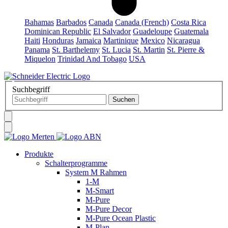
Bahamas
Barbados
Canada
Canada (French)
Costa Rica
Dominican Republic
El Salvador
Guadeloupe
Guatemala
Haiti
Honduras
Jamaica
Martinique
Mexico
Nicaragua
Panama
St. Barthelemy
St. Lucia
St. Martin
St. Pierre &
Miquelon
Trinidad And Tobago
USA
Suchbegriff
Produkte
Schalterprogramme
System M Rahmen
1-M
M-Smart
M-Pure
M-Pure Decor
M-Pure Ocean Plastic
M-Plan