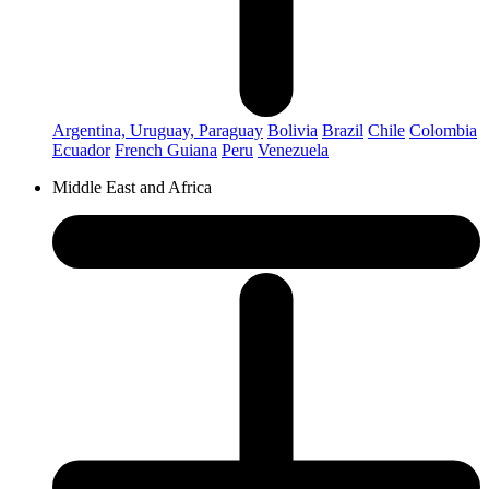
Argentina, Uruguay, Paraguay
Bolivia
Brazil
Chile
Colombia
Ecuador
French Guiana
Peru
Venezuela
Middle East and Africa