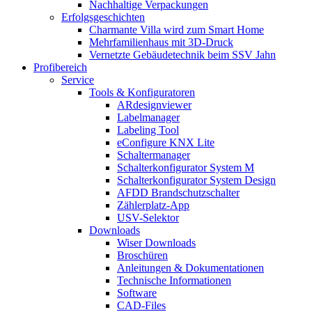
Nachhaltige Verpackungen
Erfolgsgeschichten
Charmante Villa wird zum Smart Home
Mehrfamilienhaus mit 3D-Druck
Vernetzte Gebäudetechnik beim SSV Jahn
Profibereich
Service
Tools & Konfiguratoren
ARdesignviewer
Labelmanager
Labeling Tool
eConfigure KNX Lite
Schaltermanager
Schalterkonfigurator System M
Schalterkonfigurator System Design
AFDD Brandschutzschalter
Zählerplatz-App
USV-Selektor
Downloads
Wiser Downloads
Broschüren
Anleitungen & Dokumentationen
Technische Informationen
Software
CAD-Files