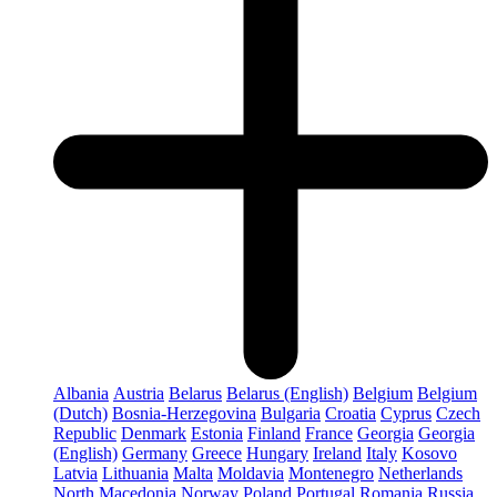
Albania
Austria
Belarus
Belarus (English)
Belgium
Belgium
(Dutch)
Bosnia-Herzegovina
Bulgaria
Croatia
Cyprus
Czech
Republic
Denmark
Estonia
Finland
France
Georgia
Georgia
(English)
Germany
Greece
Hungary
Ireland
Italy
Kosovo
Latvia
Lithuania
Malta
Moldavia
Montenegro
Netherlands
North Macedonia
Norway
Poland
Portugal
Romania
Russia