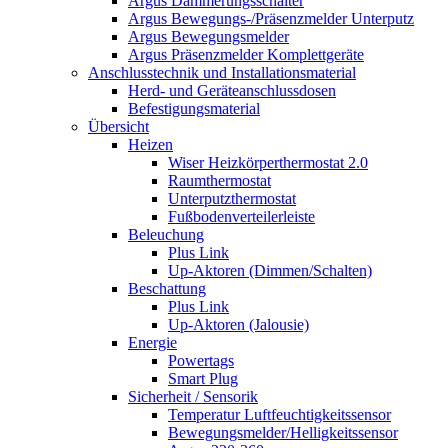
Argus Dämmerungsschalter
Argus Bewegungs-/Präsenzmelder Unterputz
Argus Bewegungsmelder
Argus Präsenzmelder Komplettgeräte
Anschlusstechnik und Installationsmaterial
Herd- und Geräteanschlussdosen
Befestigungsmaterial
Übersicht
Heizen
Wiser Heizkörperthermostat 2.0
Raumthermostat
Unterputzthermostat
Fußbodenverteilerleiste
Beleuchung
Plus Link
Up-Aktoren (Dimmen/Schalten)
Beschattung
Plus Link
Up-Aktoren (Jalousie)
Energie
Powertags
Smart Plug
Sicherheit / Sensorik
Temperatur Luftfeuchtigkeitssensor
Bewegungsmelder/Helligkeitssensor