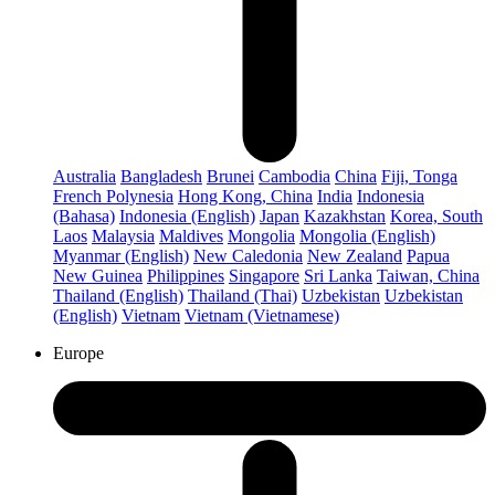
Australia
Bangladesh
Brunei
Cambodia
China
Fiji, Tonga
French Polynesia
Hong Kong, China
India
Indonesia
(Bahasa)
Indonesia (English)
Japan
Kazakhstan
Korea, South
Laos
Malaysia
Maldives
Mongolia
Mongolia (English)
Myanmar (English)
New Caledonia
New Zealand
Papua
New Guinea
Philippines
Singapore
Sri Lanka
Taiwan, China
Thailand (English)
Thailand (Thai)
Uzbekistan
Uzbekistan
(English)
Vietnam
Vietnam (Vietnamese)
Europe