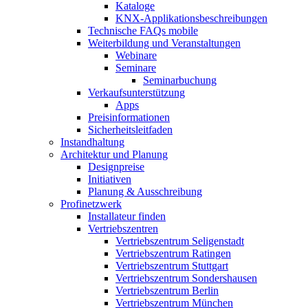
Kataloge
KNX-Applikationsbeschreibungen
Technische FAQs mobile
Weiterbildung und Veranstaltungen
Webinare
Seminare
Seminarbuchung
Verkaufsunterstützung
Apps
Preisinformationen
Sicherheitsleitfaden
Instandhaltung
Architektur und Planung
Designpreise
Initiativen
Planung & Ausschreibung
Profinetzwerk
Installateur finden
Vertriebszentren
Vertriebszentrum Seligenstadt
Vertriebszentrum Ratingen
Vertriebszentrum Stuttgart
Vertriebszentrum Sondershausen
Vertriebszentrum Berlin
Vertriebszentrum München