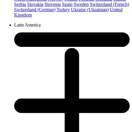
Serbia
Slovakia
Slovenia
Spain
Sweden
Switzerland (French)
Switzerland (German)
Turkey
Ukraine (Ukrainian)
United
Kingdom
Latin America