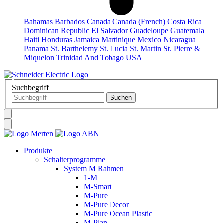
Bahamas
Barbados
Canada
Canada (French)
Costa Rica
Dominican Republic
El Salvador
Guadeloupe
Guatemala
Haiti
Honduras
Jamaica
Martinique
Mexico
Nicaragua
Panama
St. Barthelemy
St. Lucia
St. Martin
St. Pierre &
Miquelon
Trinidad And Tobago
USA
Suchbegriff
Produkte
Schalterprogramme
System M Rahmen
1-M
M-Smart
M-Pure
M-Pure Decor
M-Pure Ocean Plastic
M-Plan