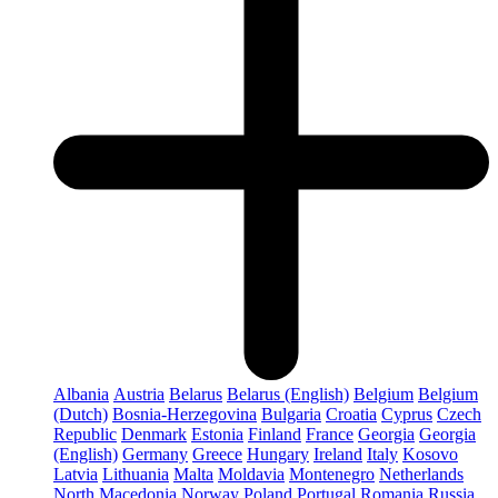
Albania
Austria
Belarus
Belarus (English)
Belgium
Belgium
(Dutch)
Bosnia-Herzegovina
Bulgaria
Croatia
Cyprus
Czech
Republic
Denmark
Estonia
Finland
France
Georgia
Georgia
(English)
Germany
Greece
Hungary
Ireland
Italy
Kosovo
Latvia
Lithuania
Malta
Moldavia
Montenegro
Netherlands
North Macedonia
Norway
Poland
Portugal
Romania
Russia