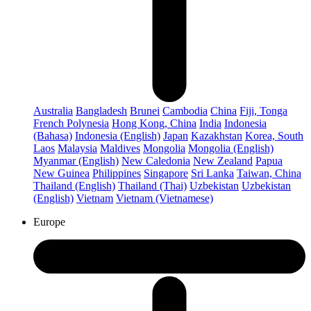
Australia
Bangladesh
Brunei
Cambodia
China
Fiji, Tonga
French Polynesia
Hong Kong, China
India
Indonesia
(Bahasa)
Indonesia (English)
Japan
Kazakhstan
Korea, South
Laos
Malaysia
Maldives
Mongolia
Mongolia (English)
Myanmar (English)
New Caledonia
New Zealand
Papua
New Guinea
Philippines
Singapore
Sri Lanka
Taiwan, China
Thailand (English)
Thailand (Thai)
Uzbekistan
Uzbekistan
(English)
Vietnam
Vietnam (Vietnamese)
Europe