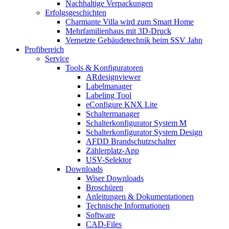
Nachhaltige Verpackungen
Erfolgsgeschichten
Charmante Villa wird zum Smart Home
Mehrfamilienhaus mit 3D-Druck
Vernetzte Gebäudetechnik beim SSV Jahn
Profibereich
Service
Tools & Konfiguratoren
ARdesignviewer
Labelmanager
Labeling Tool
eConfigure KNX Lite
Schaltermanager
Schalterkonfigurator System M
Schalterkonfigurator System Design
AFDD Brandschutzschalter
Zählerplatz-App
USV-Selektor
Downloads
Wiser Downloads
Broschüren
Anleitungen & Dokumentationen
Technische Informationen
Software
CAD-Files