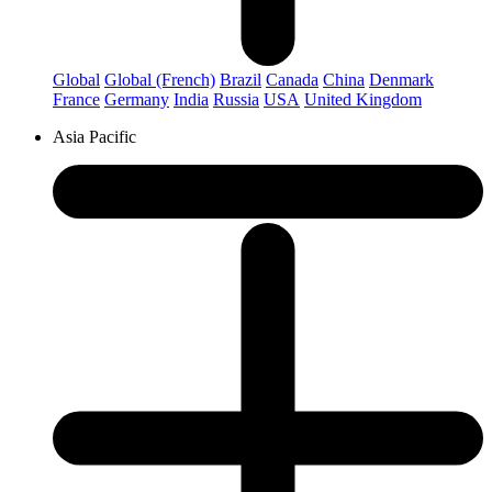
Global
Global (French)
Brazil
Canada
China
Denmark
France
Germany
India
Russia
USA
United Kingdom
Asia Pacific