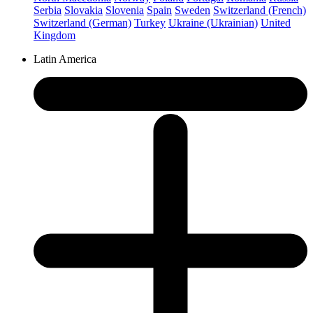
Serbia
Slovakia
Slovenia
Spain
Sweden
Switzerland (French)
Switzerland (German)
Turkey
Ukraine (Ukrainian)
United
Kingdom
Latin America