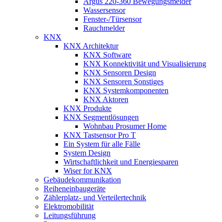
Argus 220-360 Bewegungsmelder
Wassersensor
Fenster-/Türsensor
Rauchmelder
KNX
KNX Architektur
KNX Software
KNX Konnektivität und Visualisierung
KNX Sensoren Design
KNX Sensoren Sonstiges
KNX Systemkomponenten
KNX Aktoren
KNX Produkte
KNX Segmentlösungen
Wohnbau Prosumer Home
KNX Tastsensor Pro T
Ein System für alle Fälle
System Design
Wirtschaftlichkeit und Energiesparen
Wiser for KNX
Gebäudekommunikation
Reiheneinbaugeräte
Zählerplatz- und Verteilertechnik
Elektromobilität
Leitungsführung