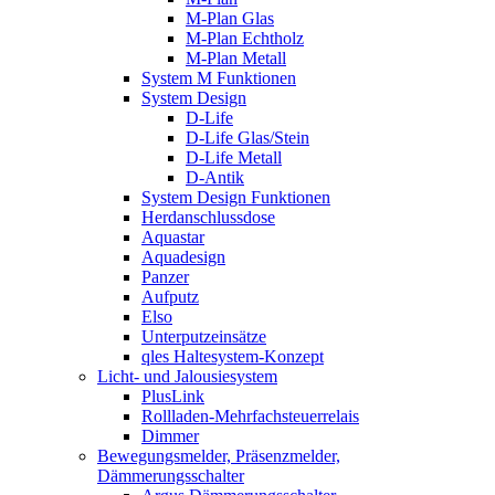
M-Plan Glas
M-Plan Echtholz
M-Plan Metall
System M Funktionen
System Design
D-Life
D-Life Glas/Stein
D-Life Metall
D-Antik
System Design Funktionen
Herdanschlussdose
Aquastar
Aquadesign
Panzer
Aufputz
Elso
Unterputzeinsätze
qles Haltesystem-Konzept
Licht- und Jalousiesystem
PlusLink
Rollladen-Mehrfachsteuerrelais
Dimmer
Bewegungsmelder, Präsenzmelder,
Dämmerungsschalter