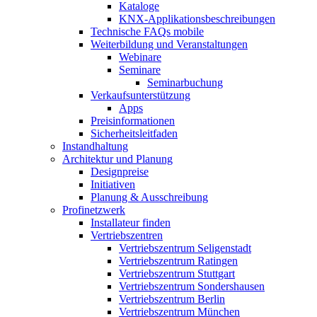
Kataloge
KNX-Applikationsbeschreibungen
Technische FAQs mobile
Weiterbildung und Veranstaltungen
Webinare
Seminare
Seminarbuchung
Verkaufsunterstützung
Apps
Preisinformationen
Sicherheitsleitfaden
Instandhaltung
Architektur und Planung
Designpreise
Initiativen
Planung & Ausschreibung
Profinetzwerk
Installateur finden
Vertriebszentren
Vertriebszentrum Seligenstadt
Vertriebszentrum Ratingen
Vertriebszentrum Stuttgart
Vertriebszentrum Sondershausen
Vertriebszentrum Berlin
Vertriebszentrum München