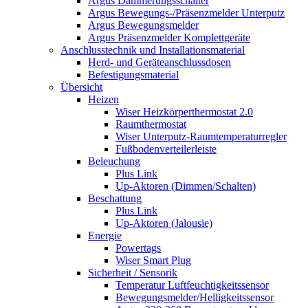
Argus Dämmerungsschalter
Argus Bewegungs-/Präsenzmelder Unterputz
Argus Bewegungsmelder
Argus Präsenzmelder Komplettgeräte
Anschlusstechnik und Installationsmaterial
Herd- und Geräteanschlussdosen
Befestigungsmaterial
Übersicht
Heizen
Wiser Heizkörperthermostat 2.0
Raumthermostat
Wiser Unterputz-Raumtemperaturregler
Fußbodenverteilerleiste
Beleuchung
Plus Link
Up-Aktoren (Dimmen/Schalten)
Beschattung
Plus Link
Up-Aktoren (Jalousie)
Energie
Powertags
Wiser Smart Plug
Sicherheit / Sensorik
Temperatur Luftfeuchtigkeitssensor
Bewegungsmelder/Helligkeitssensor