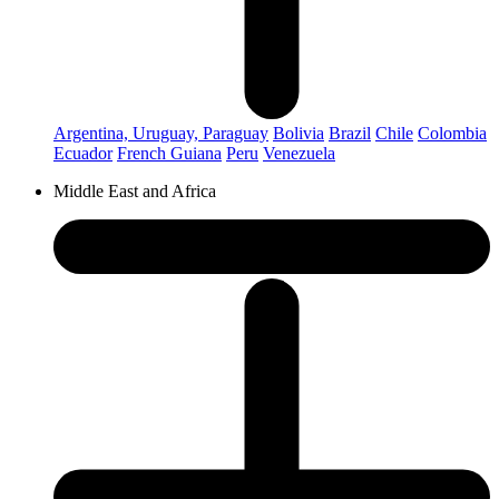
Argentina, Uruguay, Paraguay
Bolivia
Brazil
Chile
Colombia
Ecuador
French Guiana
Peru
Venezuela
Middle East and Africa