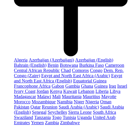
Algeria
Azerbaijan (Azerbaijani)
Azerbaijan (English)
Bahrain (English)
Benin
Botswana
Burkina Faso
Cameroon
Central African Republic
Chad
Comoros
Congo
Dem. Rep.
Congo (Zaire)
Egypt and North East Africa (Arabic)
Egypt
and North East Africa (English)
Equatorial Guinea
Francophone Africa
Gabon
Gambia
Ghana
Guinea
Iraq
Israel
Ivory Coast
Jordan
Kenya
Kuwait
Lebanon
Liberia
Libya
Madagascar
Malawi
Mali
Mauritania
Mauritius
Mayotte
Morocco
Mozambique
Namibia
Niger
Nigeria
Oman
Pakistan
Qatar
Reunion
Saudi Arabia (Arabic)
Saudi Arabia
(English)
Senegal
Seychelles
Sierra Leone
South Africa
Swaziland
Tanzania
Togo
Tunisia
Uganda
United Arab
Emirates
Yemen
Zambia
Zimbabwe