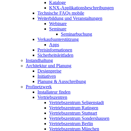
Kataloge
KNX-Applikationsbeschreibungen
Technische FAQs mobile
Weiterbildung und Veranstaltungen
Webinare
Seminare
Seminarbuchung
Verkaufsunterstützung
Apps
Preisinformationen
Sicherheitsleitfaden
Instandhaltung
Architektur und Planung
Designpreise
Initiativen
Planung & Ausschreibung
Profinetzwerk
Installateur finden
Vertriebszentren
Vertriebszentrum Seligenstadt
Vertriebszentrum Ratingen
Vertriebszentrum Stuttgart
Vertriebszentrum Sondershausen
Vertriebszentrum Berlin
Vertriebszentrum München