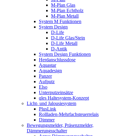
M-Plan Glas
M-Plan Echtholz
M-Plan Metall
System M Funktionen
System Design
D-Life
D-Life Glas/Stein
D-Life Metall
D-Antik
System Design Funktionen
Herdanschlussdose
Aquastar
Aquadesign
Panzer
Aufputz
Elso
Unterputzeinsätze
qles Haltesystem-Konzept
Licht- und Jalousiesystem
PlusLink
Rollladen-Mehrfachsteuerrelais
Dimmer
Bewegungsmelder, Präsenzmelder,
Dämmerungsschalter