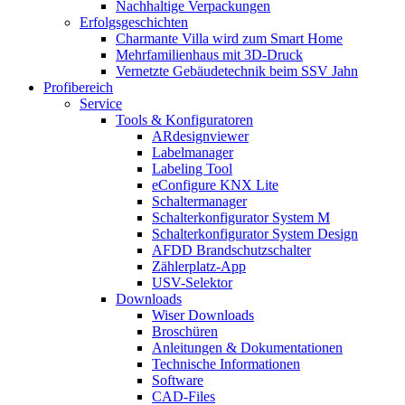
Nachhaltige Verpackungen
Erfolgsgeschichten
Charmante Villa wird zum Smart Home
Mehrfamilienhaus mit 3D-Druck
Vernetzte Gebäudetechnik beim SSV Jahn
Profibereich
Service
Tools & Konfiguratoren
ARdesignviewer
Labelmanager
Labeling Tool
eConfigure KNX Lite
Schaltermanager
Schalterkonfigurator System M
Schalterkonfigurator System Design
AFDD Brandschutzschalter
Zählerplatz-App
USV-Selektor
Downloads
Wiser Downloads
Broschüren
Anleitungen & Dokumentationen
Technische Informationen
Software
CAD-Files