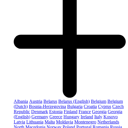
Albania
Austria
Belarus
Belarus (English)
Belgium
Belgium
(Dutch)
Bosnia-Herzegovina
Bulgaria
Croatia
Cyprus
Czech
Republic
Denmark
Estonia
Finland
France
Georgia
Georgia
(English)
Germany
Greece
Hungary
Ireland
Italy
Kosovo
Latvia
Lithuania
Malta
Moldavia
Montenegro
Netherlands
North Macedonia
Norway
Poland
Portugal
Romania
Russia