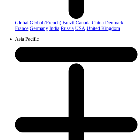
Global
Global (French)
Brazil
Canada
China
Denmark
France
Germany
India
Russia
USA
United Kingdom
Asia Pacific