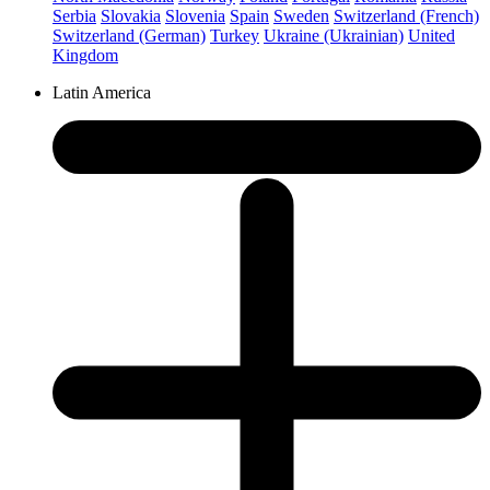
Serbia
Slovakia
Slovenia
Spain
Sweden
Switzerland (French)
Switzerland (German)
Turkey
Ukraine (Ukrainian)
United
Kingdom
Latin America