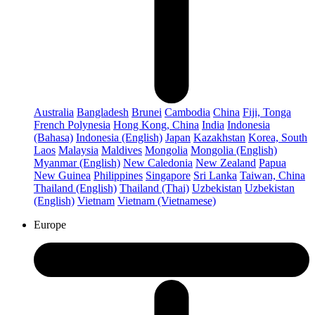
Australia
Bangladesh
Brunei
Cambodia
China
Fiji, Tonga
French Polynesia
Hong Kong, China
India
Indonesia
(Bahasa)
Indonesia (English)
Japan
Kazakhstan
Korea, South
Laos
Malaysia
Maldives
Mongolia
Mongolia (English)
Myanmar (English)
New Caledonia
New Zealand
Papua
New Guinea
Philippines
Singapore
Sri Lanka
Taiwan, China
Thailand (English)
Thailand (Thai)
Uzbekistan
Uzbekistan
(English)
Vietnam
Vietnam (Vietnamese)
Europe