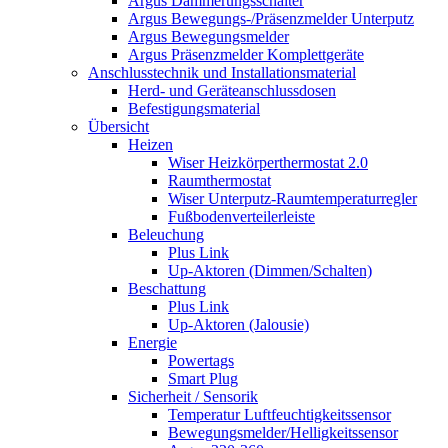
Argus Dämmerungsschalter
Argus Bewegungs-/Präsenzmelder Unterputz
Argus Bewegungsmelder
Argus Präsenzmelder Komplettgeräte
Anschlusstechnik und Installationsmaterial
Herd- und Geräteanschlussdosen
Befestigungsmaterial
Übersicht
Heizen
Wiser Heizkörperthermostat 2.0
Raumthermostat
Wiser Unterputz-Raumtemperaturregler
Fußbodenverteilerleiste
Beleuchung
Plus Link
Up-Aktoren (Dimmen/Schalten)
Beschattung
Plus Link
Up-Aktoren (Jalousie)
Energie
Powertags
Smart Plug
Sicherheit / Sensorik
Temperatur Luftfeuchtigkeitssensor
Bewegungsmelder/Helligkeitssensor