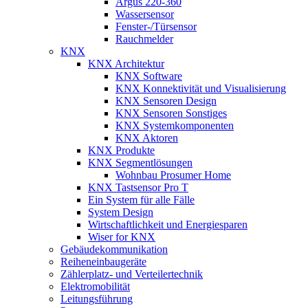
Argus 220-360
Wassersensor
Fenster-/Türsensor
Rauchmelder
KNX
KNX Architektur
KNX Software
KNX Konnektivität und Visualisierung
KNX Sensoren Design
KNX Sensoren Sonstiges
KNX Systemkomponenten
KNX Aktoren
KNX Produkte
KNX Segmentlösungen
Wohnbau Prosumer Home
KNX Tastsensor Pro T
Ein System für alle Fälle
System Design
Wirtschaftlichkeit und Energiesparen
Wiser for KNX
Gebäudekommunikation
Reiheneinbaugeräte
Zählerplatz- und Verteilertechnik
Elektromobilität
Leitungsführung