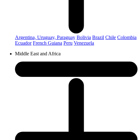
Argentina, Uruguay, Paraguay
Bolivia
Brazil
Chile
Colombia
Ecuador
French Guiana
Peru
Venezuela
Middle East and Africa