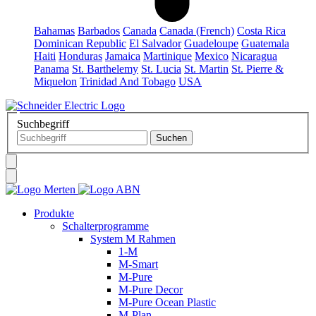
Bahamas
Barbados
Canada
Canada (French)
Costa Rica
Dominican Republic
El Salvador
Guadeloupe
Guatemala
Haiti
Honduras
Jamaica
Martinique
Mexico
Nicaragua
Panama
St. Barthelemy
St. Lucia
St. Martin
St. Pierre &
Miquelon
Trinidad And Tobago
USA
Suchbegriff
Produkte
Schalterprogramme
System M Rahmen
1-M
M-Smart
M-Pure
M-Pure Decor
M-Pure Ocean Plastic
M-Plan