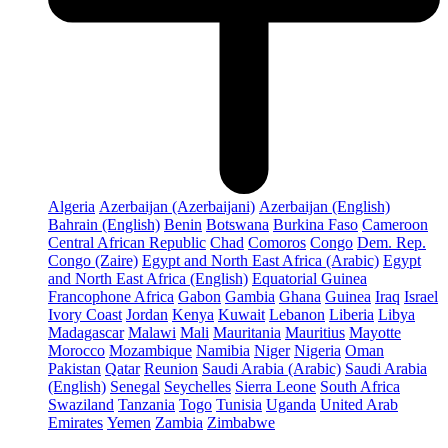
Algeria
Azerbaijan (Azerbaijani)
Azerbaijan (English)
Bahrain (English)
Benin
Botswana
Burkina Faso
Cameroon
Central African Republic
Chad
Comoros
Congo
Dem. Rep.
Congo (Zaire)
Egypt and North East Africa (Arabic)
Egypt
and North East Africa (English)
Equatorial Guinea
Francophone Africa
Gabon
Gambia
Ghana
Guinea
Iraq
Israel
Ivory Coast
Jordan
Kenya
Kuwait
Lebanon
Liberia
Libya
Madagascar
Malawi
Mali
Mauritania
Mauritius
Mayotte
Morocco
Mozambique
Namibia
Niger
Nigeria
Oman
Pakistan
Qatar
Reunion
Saudi Arabia (Arabic)
Saudi Arabia
(English)
Senegal
Seychelles
Sierra Leone
South Africa
Swaziland
Tanzania
Togo
Tunisia
Uganda
United Arab
Emirates
Yemen
Zambia
Zimbabwe