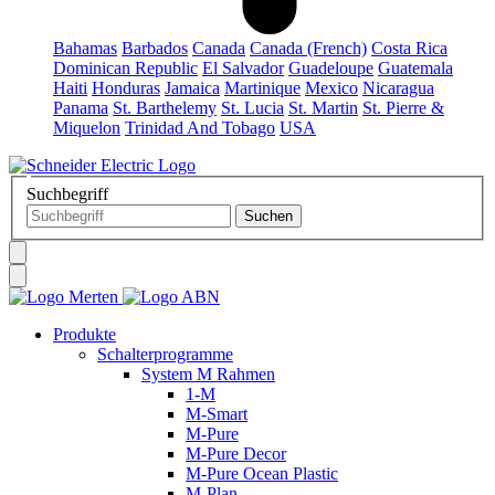
Bahamas
Barbados
Canada
Canada (French)
Costa Rica
Dominican Republic
El Salvador
Guadeloupe
Guatemala
Haiti
Honduras
Jamaica
Martinique
Mexico
Nicaragua
Panama
St. Barthelemy
St. Lucia
St. Martin
St. Pierre &
Miquelon
Trinidad And Tobago
USA
Suchbegriff
Produkte
Schalterprogramme
System M Rahmen
1-M
M-Smart
M-Pure
M-Pure Decor
M-Pure Ocean Plastic
M-Plan