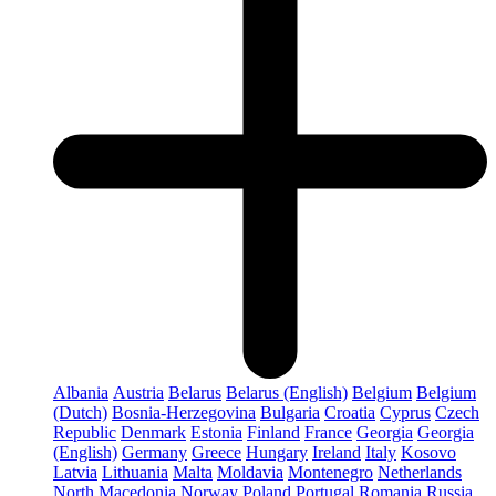
Albania
Austria
Belarus
Belarus (English)
Belgium
Belgium
(Dutch)
Bosnia-Herzegovina
Bulgaria
Croatia
Cyprus
Czech
Republic
Denmark
Estonia
Finland
France
Georgia
Georgia
(English)
Germany
Greece
Hungary
Ireland
Italy
Kosovo
Latvia
Lithuania
Malta
Moldavia
Montenegro
Netherlands
North Macedonia
Norway
Poland
Portugal
Romania
Russia