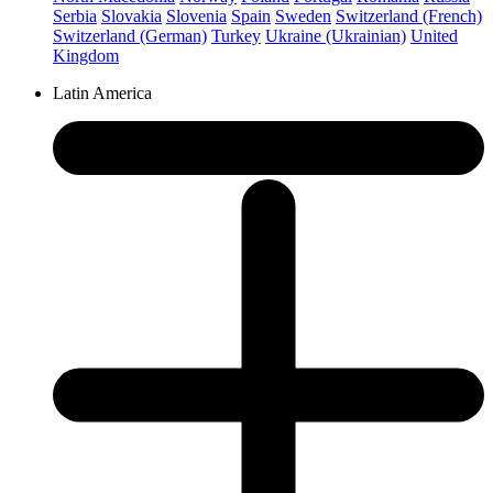
Serbia
Slovakia
Slovenia
Spain
Sweden
Switzerland (French)
Switzerland (German)
Turkey
Ukraine (Ukrainian)
United
Kingdom
Latin America