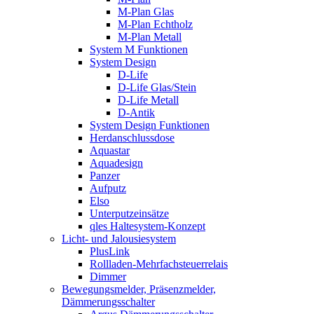
M-Plan Glas
M-Plan Echtholz
M-Plan Metall
System M Funktionen
System Design
D-Life
D-Life Glas/Stein
D-Life Metall
D-Antik
System Design Funktionen
Herdanschlussdose
Aquastar
Aquadesign
Panzer
Aufputz
Elso
Unterputzeinsätze
qles Haltesystem-Konzept
Licht- und Jalousiesystem
PlusLink
Rollladen-Mehrfachsteuerrelais
Dimmer
Bewegungsmelder, Präsenzmelder,
Dämmerungsschalter