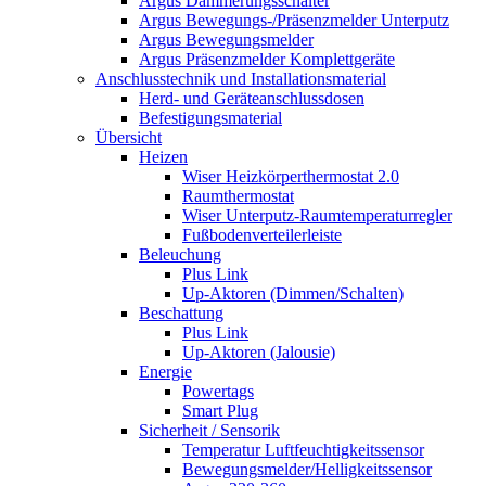
Argus Dämmerungsschalter
Argus Bewegungs-/Präsenzmelder Unterputz
Argus Bewegungsmelder
Argus Präsenzmelder Komplettgeräte
Anschlusstechnik und Installationsmaterial
Herd- und Geräteanschlussdosen
Befestigungsmaterial
Übersicht
Heizen
Wiser Heizkörperthermostat 2.0
Raumthermostat
Wiser Unterputz-Raumtemperaturregler
Fußbodenverteilerleiste
Beleuchung
Plus Link
Up-Aktoren (Dimmen/Schalten)
Beschattung
Plus Link
Up-Aktoren (Jalousie)
Energie
Powertags
Smart Plug
Sicherheit / Sensorik
Temperatur Luftfeuchtigkeitssensor
Bewegungsmelder/Helligkeitssensor