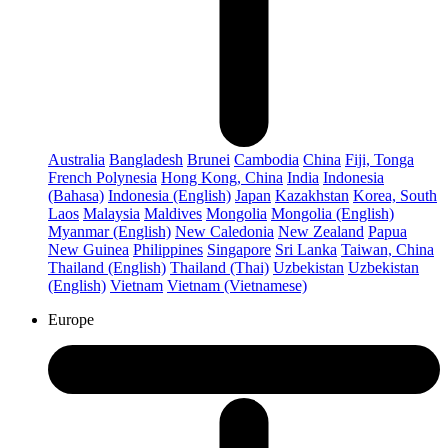
Australia
Bangladesh
Brunei
Cambodia
China
Fiji, Tonga
French Polynesia
Hong Kong, China
India
Indonesia
(Bahasa)
Indonesia (English)
Japan
Kazakhstan
Korea, South
Laos
Malaysia
Maldives
Mongolia
Mongolia (English)
Myanmar (English)
New Caledonia
New Zealand
Papua
New Guinea
Philippines
Singapore
Sri Lanka
Taiwan, China
Thailand (English)
Thailand (Thai)
Uzbekistan
Uzbekistan
(English)
Vietnam
Vietnam (Vietnamese)
Europe