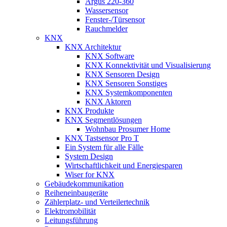
Argus 220-360
Wassersensor
Fenster-/Türsensor
Rauchmelder
KNX
KNX Architektur
KNX Software
KNX Konnektivität und Visualisierung
KNX Sensoren Design
KNX Sensoren Sonstiges
KNX Systemkomponenten
KNX Aktoren
KNX Produkte
KNX Segmentlösungen
Wohnbau Prosumer Home
KNX Tastsensor Pro T
Ein System für alle Fälle
System Design
Wirtschaftlichkeit und Energiesparen
Wiser for KNX
Gebäudekommunikation
Reiheneinbaugeräte
Zählerplatz- und Verteilertechnik
Elektromobilität
Leitungsführung