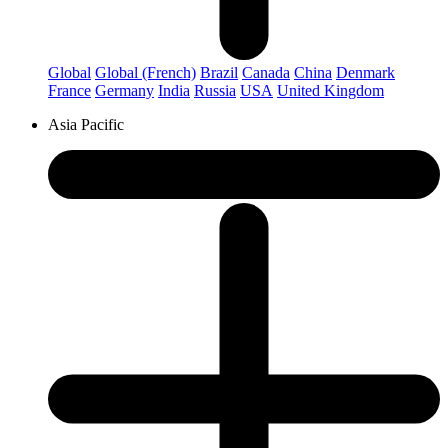
Global
Global (French)
Brazil
Canada
China
Denmark
France
Germany
India
Russia
USA
United Kingdom
Asia Pacific