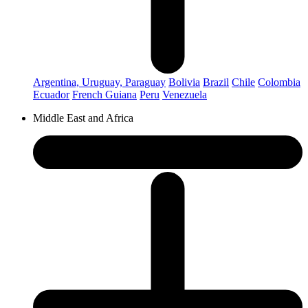
Argentina, Uruguay, Paraguay
Bolivia
Brazil
Chile
Colombia
Ecuador
French Guiana
Peru
Venezuela
Middle East and Africa