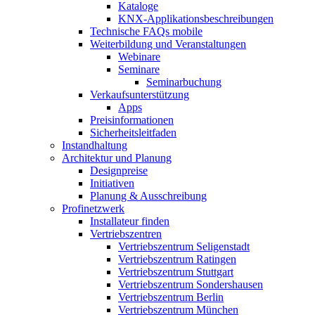
Kataloge
KNX-Applikationsbeschreibungen
Technische FAQs mobile
Weiterbildung und Veranstaltungen
Webinare
Seminare
Seminarbuchung
Verkaufsunterstützung
Apps
Preisinformationen
Sicherheitsleitfaden
Instandhaltung
Architektur und Planung
Designpreise
Initiativen
Planung & Ausschreibung
Profinetzwerk
Installateur finden
Vertriebszentren
Vertriebszentrum Seligenstadt
Vertriebszentrum Ratingen
Vertriebszentrum Stuttgart
Vertriebszentrum Sondershausen
Vertriebszentrum Berlin
Vertriebszentrum München