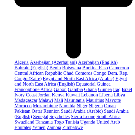
Algeria
Azerbaijan (Azerbaijani)
Azerbaijan (English)
Bahrain (English)
Benin
Botswana
Burkina Faso
Cameroon
Central African Republic
Chad
Comoros
Congo
Dem. Rep.
Congo (Zaire)
Egypt and North East Africa (Arabic)
Egypt
and North East Africa (English)
Equatorial Guinea
Francophone Africa
Gabon
Gambia
Ghana
Guinea
Iraq
Israel
Ivory Coast
Jordan
Kenya
Kuwait
Lebanon
Liberia
Libya
Madagascar
Malawi
Mali
Mauritania
Mauritius
Mayotte
Morocco
Mozambique
Namibia
Niger
Nigeria
Oman
Pakistan
Qatar
Reunion
Saudi Arabia (Arabic)
Saudi Arabia
(English)
Senegal
Seychelles
Sierra Leone
South Africa
Swaziland
Tanzania
Togo
Tunisia
Uganda
United Arab
Emirates
Yemen
Zambia
Zimbabwe