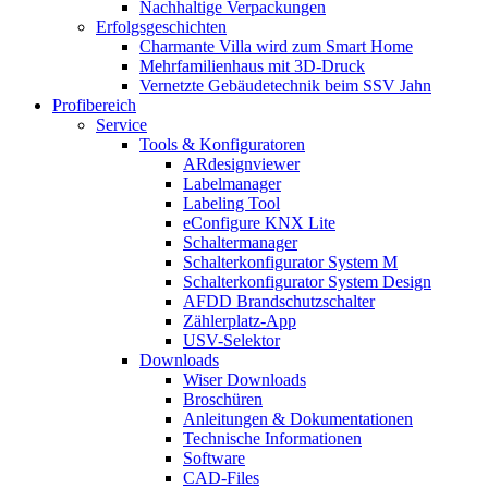
Nachhaltige Verpackungen
Erfolgsgeschichten
Charmante Villa wird zum Smart Home
Mehrfamilienhaus mit 3D-Druck
Vernetzte Gebäudetechnik beim SSV Jahn
Profibereich
Service
Tools & Konfiguratoren
ARdesignviewer
Labelmanager
Labeling Tool
eConfigure KNX Lite
Schaltermanager
Schalterkonfigurator System M
Schalterkonfigurator System Design
AFDD Brandschutzschalter
Zählerplatz-App
USV-Selektor
Downloads
Wiser Downloads
Broschüren
Anleitungen & Dokumentationen
Technische Informationen
Software
CAD-Files