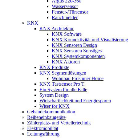
Argus 220-360
Wassersensor
Fenster-/Türsensor
Rauchmelder
KNX
KNX Architektur
KNX Software
KNX Konnektivität und Visualisierung
KNX Sensoren Design
KNX Sensoren Sonstiges
KNX Systemkomponenten
KNX Aktoren
KNX Produkte
KNX Segmentlösungen
Wohnbau Prosumer Home
KNX Tastsensor Pro T
Ein System für alle Fälle
System Design
Wirtschaftlichkeit und Energiesparen
Wiser for KNX
Gebäudekommunikation
Reiheneinbaugeräte
Zählerplatz- und Verteilertechnik
Elektromobilität
Leitungsführung