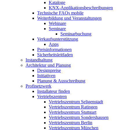
Kataloge
KNX-Applikationsbeschreibungen
Technische FAQs mobile
Weiterbildung und Veranstaltungen
Webinare
Seminare
Seminarbuchung
Verkaufsunterstützung
Apps
Preisinformationen
Sicherheitsleitfaden
Instandhaltung
Architektur und Planung
Designpreise
Initiativen
Planung & Ausschreibung
Profinetzwerk
Installateur finden
Vertriebszentren
Vertriebszentrum Seligenstadt
Vertriebszentrum Ratingen
Vertriebszentrum Stuttgart
Vertriebszentrum Sondershausen
Vertriebszentrum Berlin
Vertriebszentrum München