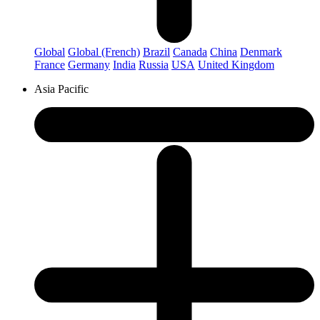
Global
Global (French)
Brazil
Canada
China
Denmark
France
Germany
India
Russia
USA
United Kingdom
Asia Pacific