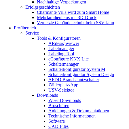
Nachhaltige Verpackungen
Erfolgsgeschichten
Charmante Villa wird zum Smart Home
Mehrfamilienhaus mit 3D-Druck
Vernetzte Gebäudetechnik beim SSV Jahn
Profibereich
Service
Tools & Konfiguratoren
ARdesignviewer
Labelmanager
Labeling Tool
eConfigure KNX Lite
Schaltermanager
Schalterkonfigurator System M
Schalterkonfigurator System Design
AFDD Brandschutzschalter
Zählerplatz-App
USV-Selektor
Downloads
Wiser Downloads
Broschüren
Anleitungen & Dokumentationen
Technische Informationen
Software
CAD-Files