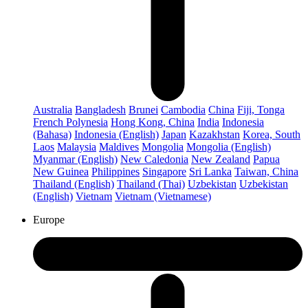
Australia
Bangladesh
Brunei
Cambodia
China
Fiji, Tonga
French Polynesia
Hong Kong, China
India
Indonesia
(Bahasa)
Indonesia (English)
Japan
Kazakhstan
Korea, South
Laos
Malaysia
Maldives
Mongolia
Mongolia (English)
Myanmar (English)
New Caledonia
New Zealand
Papua
New Guinea
Philippines
Singapore
Sri Lanka
Taiwan, China
Thailand (English)
Thailand (Thai)
Uzbekistan
Uzbekistan
(English)
Vietnam
Vietnam (Vietnamese)
Europe