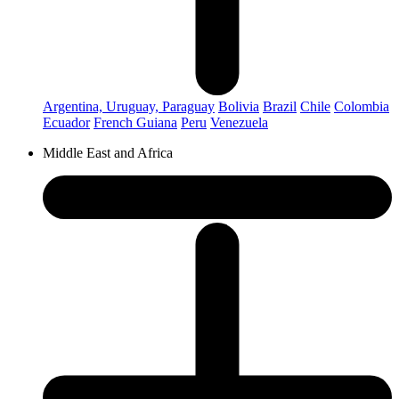
Argentina, Uruguay, Paraguay
Bolivia
Brazil
Chile
Colombia
Ecuador
French Guiana
Peru
Venezuela
Middle East and Africa