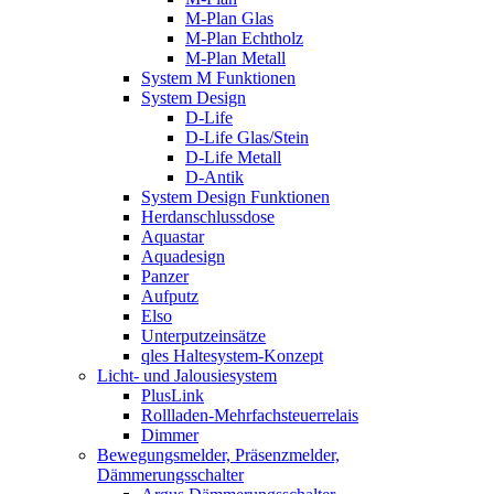
M-Plan Glas
M-Plan Echtholz
M-Plan Metall
System M Funktionen
System Design
D-Life
D-Life Glas/Stein
D-Life Metall
D-Antik
System Design Funktionen
Herdanschlussdose
Aquastar
Aquadesign
Panzer
Aufputz
Elso
Unterputzeinsätze
qles Haltesystem-Konzept
Licht- und Jalousiesystem
PlusLink
Rollladen-Mehrfachsteuerrelais
Dimmer
Bewegungsmelder, Präsenzmelder,
Dämmerungsschalter