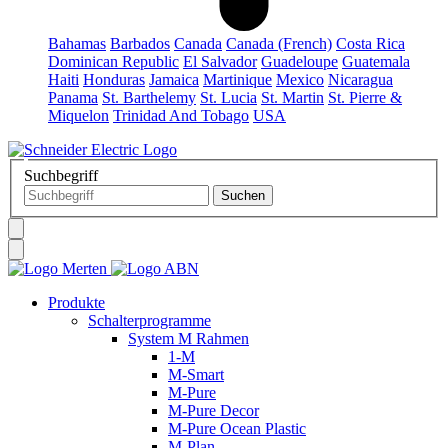
Bahamas
Barbados
Canada
Canada (French)
Costa Rica
Dominican Republic
El Salvador
Guadeloupe
Guatemala
Haiti
Honduras
Jamaica
Martinique
Mexico
Nicaragua
Panama
St. Barthelemy
St. Lucia
St. Martin
St. Pierre &
Miquelon
Trinidad And Tobago
USA
Suchbegriff
Produkte
Schalterprogramme
System M Rahmen
1-M
M-Smart
M-Pure
M-Pure Decor
M-Pure Ocean Plastic
M-Plan