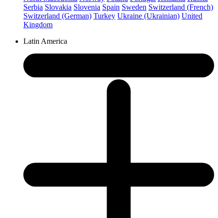
Serbia
Slovakia
Slovenia
Spain
Sweden
Switzerland (French)
Switzerland (German)
Turkey
Ukraine (Ukrainian)
United
Kingdom
Latin America