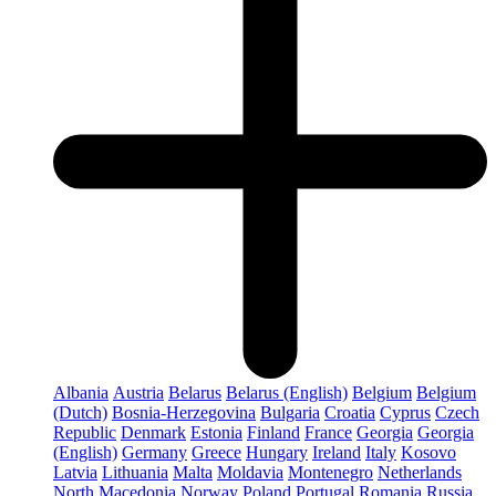
Albania
Austria
Belarus
Belarus (English)
Belgium
Belgium
(Dutch)
Bosnia-Herzegovina
Bulgaria
Croatia
Cyprus
Czech
Republic
Denmark
Estonia
Finland
France
Georgia
Georgia
(English)
Germany
Greece
Hungary
Ireland
Italy
Kosovo
Latvia
Lithuania
Malta
Moldavia
Montenegro
Netherlands
North Macedonia
Norway
Poland
Portugal
Romania
Russia