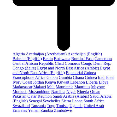
Algeria
Azerbaijan (Azerbaijani)
Azerbaijan (English)
Bahrain (English)
Benin
Botswana
Burkina Faso
Cameroon
Central African Republic
Chad
Comoros
Congo
Dem. Rep.
Congo (Zaire)
Egypt and North East Africa (Arabic)
Egypt
and North East Africa (English)
Equatorial Guinea
Francophone Africa
Gabon
Gambia
Ghana
Guinea
Iraq
Israel
Ivory Coast
Jordan
Kenya
Kuwait
Lebanon
Liberia
Libya
Madagascar
Malawi
Mali
Mauritania
Mauritius
Mayotte
Morocco
Mozambique
Namibia
Niger
Nigeria
Oman
Pakistan
Qatar
Reunion
Saudi Arabia (Arabic)
Saudi Arabia
(English)
Senegal
Seychelles
Sierra Leone
South Africa
Swaziland
Tanzania
Togo
Tunisia
Uganda
United Arab
Emirates
Yemen
Zambia
Zimbabwe