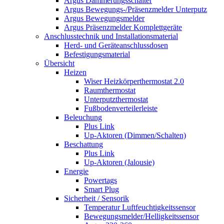
Argus Dämmerungsschalter
Argus Bewegungs-/Präsenzmelder Unterputz
Argus Bewegungsmelder
Argus Präsenzmelder Komplettgeräte
Anschlusstechnik und Installationsmaterial
Herd- und Geräteanschlussdosen
Befestigungsmaterial
Übersicht
Heizen
Wiser Heizkörperthermostat 2.0
Raumthermostat
Unterputzthermostat
Fußbodenverteilerleiste
Beleuchung
Plus Link
Up-Aktoren (Dimmen/Schalten)
Beschattung
Plus Link
Up-Aktoren (Jalousie)
Energie
Powertags
Smart Plug
Sicherheit / Sensorik
Temperatur Luftfeuchtigkeitssensor
Bewegungsmelder/Helligkeitssensor