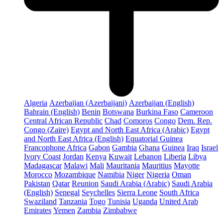
Algeria
Azerbaijan (Azerbaijani)
Azerbaijan (English)
Bahrain (English)
Benin
Botswana
Burkina Faso
Cameroon
Central African Republic
Chad
Comoros
Congo
Dem. Rep.
Congo (Zaire)
Egypt and North East Africa (Arabic)
Egypt
and North East Africa (English)
Equatorial Guinea
Francophone Africa
Gabon
Gambia
Ghana
Guinea
Iraq
Israel
Ivory Coast
Jordan
Kenya
Kuwait
Lebanon
Liberia
Libya
Madagascar
Malawi
Mali
Mauritania
Mauritius
Mayotte
Morocco
Mozambique
Namibia
Niger
Nigeria
Oman
Pakistan
Qatar
Reunion
Saudi Arabia (Arabic)
Saudi Arabia
(English)
Senegal
Seychelles
Sierra Leone
South Africa
Swaziland
Tanzania
Togo
Tunisia
Uganda
United Arab
Emirates
Yemen
Zambia
Zimbabwe