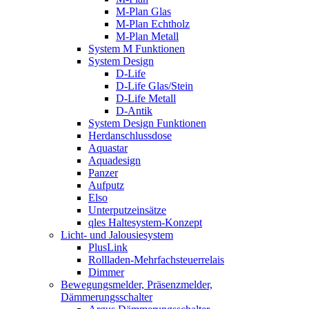
M-Plan Glas
M-Plan Echtholz
M-Plan Metall
System M Funktionen
System Design
D-Life
D-Life Glas/Stein
D-Life Metall
D-Antik
System Design Funktionen
Herdanschlussdose
Aquastar
Aquadesign
Panzer
Aufputz
Elso
Unterputzeinsätze
qles Haltesystem-Konzept
Licht- und Jalousiesystem
PlusLink
Rollladen-Mehrfachsteuerrelais
Dimmer
Bewegungsmelder, Präsenzmelder,
Dämmerungsschalter