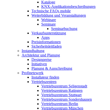
Kataloge
KNX-Applikationsbeschreibungen
Technische FAQs mobile
Weiterbildung und Veranstaltungen
Webinare
Seminare
Seminarbuchung
Verkaufsunterstützung
Apps
Preisinformationen
Sicherheitsleitfaden
Instandhaltung
Architektur und Planung
Designpreise
Initiativen
Planung & Ausschreibung
Profinetzwerk
Installateur finden
Vertriebszentren
Vertriebszentrum Seligenstadt
Vertriebszentrum Ratingen
Vertriebszentrum Stuttgart
Vertriebszentrum Sondershausen
Vertriebszentrum Berlin
Vertriebszentrum München