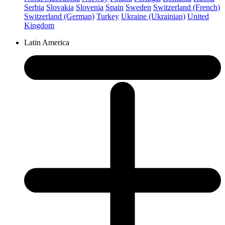
Serbia
Slovakia
Slovenia
Spain
Sweden
Switzerland (French)
Switzerland (German)
Turkey
Ukraine (Ukrainian)
United
Kingdom
Latin America