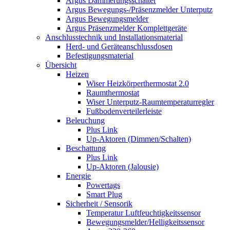
Argus Dämmerungsschalter
Argus Bewegungs-/Präsenzmelder Unterputz
Argus Bewegungsmelder
Argus Präsenzmelder Komplettgeräte
Anschlusstechnik und Installationsmaterial
Herd- und Geräteanschlussdosen
Befestigungsmaterial
Übersicht
Heizen
Wiser Heizkörperthermostat 2.0
Raumthermostat
Wiser Unterputz-Raumtemperaturregler
Fußbodenverteilerleiste
Beleuchung
Plus Link
Up-Aktoren (Dimmen/Schalten)
Beschattung
Plus Link
Up-Aktoren (Jalousie)
Energie
Powertags
Smart Plug
Sicherheit / Sensorik
Temperatur Luftfeuchtigkeitssensor
Bewegungsmelder/Helligkeitssensor