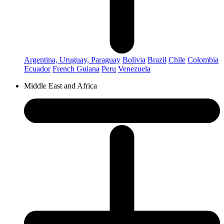
Argentina, Uruguay, Paraguay
Bolivia
Brazil
Chile
Colombia
Ecuador
French Guiana
Peru
Venezuela
Middle East and Africa