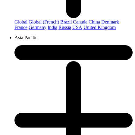
Global
Global (French)
Brazil
Canada
China
Denmark
France
Germany
India
Russia
USA
United Kingdom
Asia Pacific