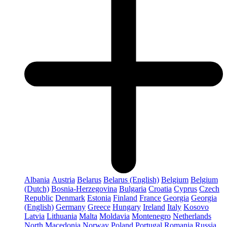
Albania
Austria
Belarus
Belarus (English)
Belgium
Belgium
(Dutch)
Bosnia-Herzegovina
Bulgaria
Croatia
Cyprus
Czech
Republic
Denmark
Estonia
Finland
France
Georgia
Georgia
(English)
Germany
Greece
Hungary
Ireland
Italy
Kosovo
Latvia
Lithuania
Malta
Moldavia
Montenegro
Netherlands
North Macedonia
Norway
Poland
Portugal
Romania
Russia