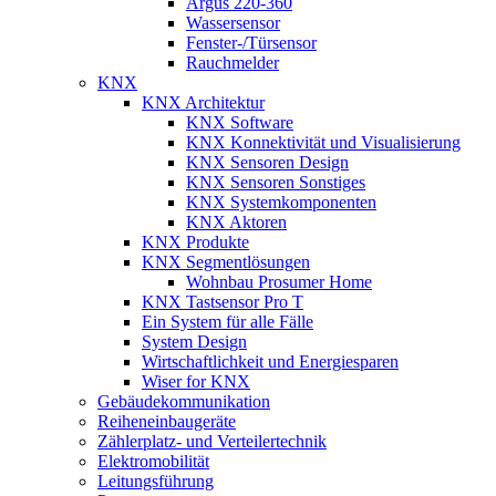
Argus 220-360
Wassersensor
Fenster-/Türsensor
Rauchmelder
KNX
KNX Architektur
KNX Software
KNX Konnektivität und Visualisierung
KNX Sensoren Design
KNX Sensoren Sonstiges
KNX Systemkomponenten
KNX Aktoren
KNX Produkte
KNX Segmentlösungen
Wohnbau Prosumer Home
KNX Tastsensor Pro T
Ein System für alle Fälle
System Design
Wirtschaftlichkeit und Energiesparen
Wiser for KNX
Gebäudekommunikation
Reiheneinbaugeräte
Zählerplatz- und Verteilertechnik
Elektromobilität
Leitungsführung