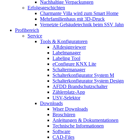
Nachhaltige Verpackungen
Erfolgsgeschichten
Charmante Villa wird zum Smart Home
Mehrfamilienhaus mit 3D-Druck
Vernetzte Gebäudetechnik beim SSV Jahn
Profibereich
Service
Tools & Konfiguratoren
ARdesignviewer
Labelmanager
Labeling Tool
eConfigure KNX Lite
Schaltermanager
Schalterkonfigurator System M
Schalterkonfigurator System Design
AFDD Brandschutzschalter
Zählerplatz-App
USV-Selektor
Downloads
Wiser Downloads
Broschüren
Anleitungen & Dokumentationen
Technische Informationen
Software
CAD-Files