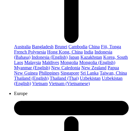
Australia
Bangladesh
Brunei
Cambodia
China
Fiji, Tonga
French Polynesia
Hong Kong, China
India
Indonesia
(Bahasa)
Indonesia (English)
Japan
Kazakhstan
Korea, South
Laos
Malaysia
Maldives
Mongolia
Mongolia (English)
Myanmar (English)
New Caledonia
New Zealand
Papua
New Guinea
Philippines
Singapore
Sri Lanka
Taiwan, China
Thailand (English)
Thailand (Thai)
Uzbekistan
Uzbekistan
(English)
Vietnam
Vietnam (Vietnamese)
Europe