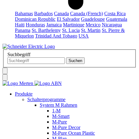
Bahamas
Barbados
Canada
Canada (French)
Costa Rica
Dominican Republic
El Salvador
Guadeloupe
Guatemala
Haiti
Honduras
Jamaica
Martinique
Mexico
Nicaragua
Panama
St. Barthelemy
St. Lucia
St. Martin
St. Pierre &
Miquelon
Trinidad And Tobago
USA
Suchbegriff
Produkte
Schalterprogramme
System M Rahmen
1-M
M-Smart
M-Pure
M-Pure Decor
M-Pure Ocean Plastic
M-Plan