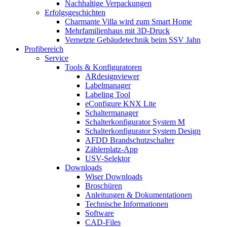
Nachhaltige Verpackungen
Erfolgsgeschichten
Charmante Villa wird zum Smart Home
Mehrfamilienhaus mit 3D-Druck
Vernetzte Gebäudetechnik beim SSV Jahn
Profibereich
Service
Tools & Konfiguratoren
ARdesignviewer
Labelmanager
Labeling Tool
eConfigure KNX Lite
Schaltermanager
Schalterkonfigurator System M
Schalterkonfigurator System Design
AFDD Brandschutzschalter
Zählerplatz-App
USV-Selektor
Downloads
Wiser Downloads
Broschüren
Anleitungen & Dokumentationen
Technische Informationen
Software
CAD-Files