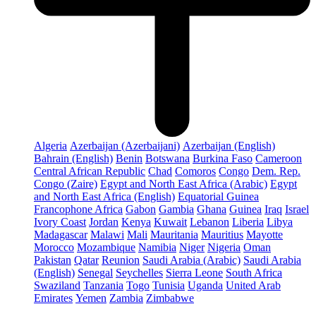
Algeria
Azerbaijan (Azerbaijani)
Azerbaijan (English)
Bahrain (English)
Benin
Botswana
Burkina Faso
Cameroon
Central African Republic
Chad
Comoros
Congo
Dem. Rep.
Congo (Zaire)
Egypt and North East Africa (Arabic)
Egypt
and North East Africa (English)
Equatorial Guinea
Francophone Africa
Gabon
Gambia
Ghana
Guinea
Iraq
Israel
Ivory Coast
Jordan
Kenya
Kuwait
Lebanon
Liberia
Libya
Madagascar
Malawi
Mali
Mauritania
Mauritius
Mayotte
Morocco
Mozambique
Namibia
Niger
Nigeria
Oman
Pakistan
Qatar
Reunion
Saudi Arabia (Arabic)
Saudi Arabia
(English)
Senegal
Seychelles
Sierra Leone
South Africa
Swaziland
Tanzania
Togo
Tunisia
Uganda
United Arab
Emirates
Yemen
Zambia
Zimbabwe