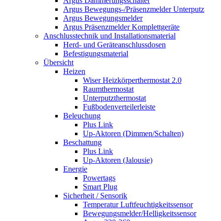
Argus Dämmerungsschalter
Argus Bewegungs-/Präsenzmelder Unterputz
Argus Bewegungsmelder
Argus Präsenzmelder Komplettgeräte
Anschlusstechnik und Installationsmaterial
Herd- und Geräteanschlussdosen
Befestigungsmaterial
Übersicht
Heizen
Wiser Heizkörperthermostat 2.0
Raumthermostat
Unterputzthermostat
Fußbodenverteilerleiste
Beleuchung
Plus Link
Up-Aktoren (Dimmen/Schalten)
Beschattung
Plus Link
Up-Aktoren (Jalousie)
Energie
Powertags
Smart Plug
Sicherheit / Sensorik
Temperatur Luftfeuchtigkeitssensor
Bewegungsmelder/Helligkeitssensor