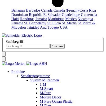
Bahamas
Barbados
Canada
Canada (French)
Costa Rica
Dominican Republic
El Salvador
Guadeloupe
Guatemala
Haiti
Honduras
Jamaica
Martinique
Mexico
Nicaragua
Panama
St. Barthelemy
St. Lucia
St. Martin
St. Pierre &
Miquelon
Trinidad And Tobago
USA
Suchbegriff
Produkte
Schalterprogramme
System M Rahmen
1-M
M-Smart
M-Pure
M-Pure Decor
M-Pure Ocean Plastic
M-Plan