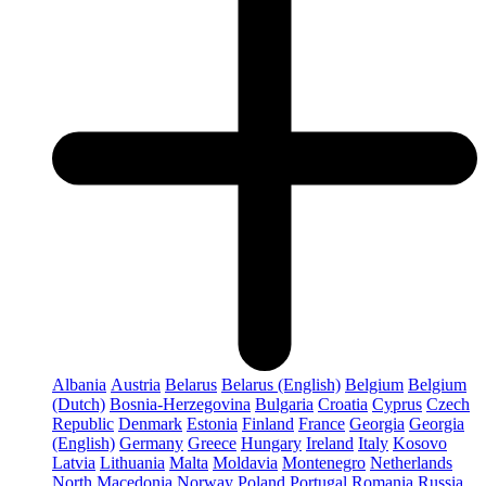
Albania
Austria
Belarus
Belarus (English)
Belgium
Belgium
(Dutch)
Bosnia-Herzegovina
Bulgaria
Croatia
Cyprus
Czech
Republic
Denmark
Estonia
Finland
France
Georgia
Georgia
(English)
Germany
Greece
Hungary
Ireland
Italy
Kosovo
Latvia
Lithuania
Malta
Moldavia
Montenegro
Netherlands
North Macedonia
Norway
Poland
Portugal
Romania
Russia