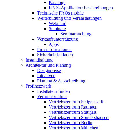
Kataloge
KNX-Applikationsbeschreibungen
Technische FAQs mobile
Weiterbildung und Veranstaltungen
Webinare
Seminare
Seminarbuchung
Verkaufsunterstützung
Apps
Preisinformationen
Sicherheitsleitfaden
Instandhaltung
Architektur und Planung
Designpreise
Initiativen
Planung & Ausschreibung
Profinetzwerk
Installateur finden
Vertriebszentren
Vertriebszentrum Seligenstadt
Vertriebszentrum Ratingen
Vertriebszentrum Stuttgart
Vertriebszentrum Sondershausen
Vertriebszentrum Berlin
Vertriebszentrum München