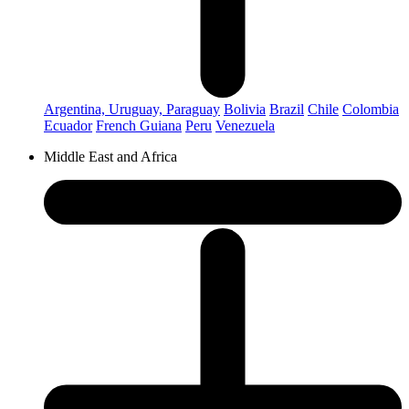
Argentina, Uruguay, Paraguay
Bolivia
Brazil
Chile
Colombia
Ecuador
French Guiana
Peru
Venezuela
Middle East and Africa