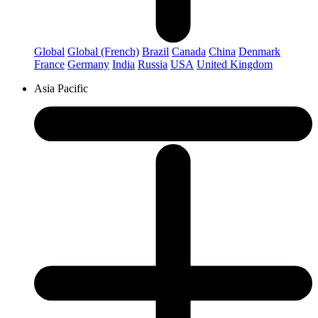
Global
Global (French)
Brazil
Canada
China
Denmark
France
Germany
India
Russia
USA
United Kingdom
Asia Pacific