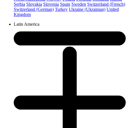
Serbia
Slovakia
Slovenia
Spain
Sweden
Switzerland (French)
Switzerland (German)
Turkey
Ukraine (Ukrainian)
United
Kingdom
Latin America