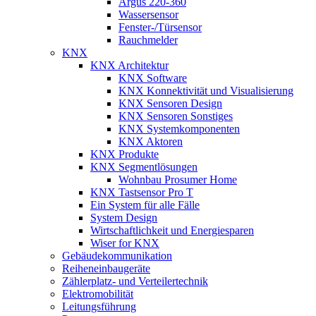
Argus 220-360
Wassersensor
Fenster-/Türsensor
Rauchmelder
KNX
KNX Architektur
KNX Software
KNX Konnektivität und Visualisierung
KNX Sensoren Design
KNX Sensoren Sonstiges
KNX Systemkomponenten
KNX Aktoren
KNX Produkte
KNX Segmentlösungen
Wohnbau Prosumer Home
KNX Tastsensor Pro T
Ein System für alle Fälle
System Design
Wirtschaftlichkeit und Energiesparen
Wiser for KNX
Gebäudekommunikation
Reiheneinbaugeräte
Zählerplatz- und Verteilertechnik
Elektromobilität
Leitungsführung