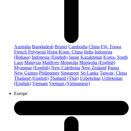
Australia
Bangladesh
Brunei
Cambodia
China
Fiji, Tonga
French Polynesia
Hong Kong, China
India
Indonesia
(Bahasa)
Indonesia (English)
Japan
Kazakhstan
Korea, South
Laos
Malaysia
Maldives
Mongolia
Mongolia (English)
Myanmar (English)
New Caledonia
New Zealand
Papua
New Guinea
Philippines
Singapore
Sri Lanka
Taiwan, China
Thailand (English)
Thailand (Thai)
Uzbekistan
Uzbekistan
(English)
Vietnam
Vietnam (Vietnamese)
Europe