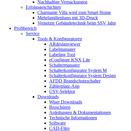
Nachhaltige Verpackungen
Erfolgsgeschichten
Charmante Villa wird zum Smart Home
Mehrfamilienhaus mit 3D-Druck
Vernetzte Gebäudetechnik beim SSV Jahn
Profibereich
Service
Tools & Konfiguratoren
ARdesignviewer
Labelmanager
Labeling Tool
eConfigure KNX Lite
Schaltermanager
Schalterkonfigurator System M
Schalterkonfigurator System Design
AFDD Brandschutzschalter
Zählerplatz-App
USV-Selektor
Downloads
Wiser Downloads
Broschüren
Anleitungen & Dokumentationen
Technische Informationen
Software
CAD-Files