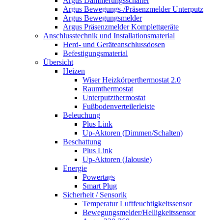
Argus Dämmerungsschalter
Argus Bewegungs-/Präsenzmelder Unterputz
Argus Bewegungsmelder
Argus Präsenzmelder Komplettgeräte
Anschlusstechnik und Installationsmaterial
Herd- und Geräteanschlussdosen
Befestigungsmaterial
Übersicht
Heizen
Wiser Heizkörperthermostat 2.0
Raumthermostat
Unterputzthermostat
Fußbodenverteilerleiste
Beleuchung
Plus Link
Up-Aktoren (Dimmen/Schalten)
Beschattung
Plus Link
Up-Aktoren (Jalousie)
Energie
Powertags
Smart Plug
Sicherheit / Sensorik
Temperatur Luftfeuchtigkeitssensor
Bewegungsmelder/Helligkeitssensor