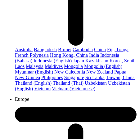
Australia
Bangladesh
Brunei
Cambodia
China
Fiji, Tonga
French Polynesia
Hong Kong, China
India
Indonesia
(Bahasa)
Indonesia (English)
Japan
Kazakhstan
Korea, South
Laos
Malaysia
Maldives
Mongolia
Mongolia (English)
Myanmar (English)
New Caledonia
New Zealand
Papua
New Guinea
Philippines
Singapore
Sri Lanka
Taiwan, China
Thailand (English)
Thailand (Thai)
Uzbekistan
Uzbekistan
(English)
Vietnam
Vietnam (Vietnamese)
Europe