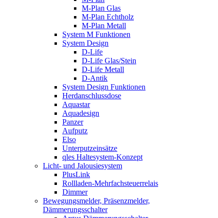
M-Plan Glas
M-Plan Echtholz
M-Plan Metall
System M Funktionen
System Design
D-Life
D-Life Glas/Stein
D-Life Metall
D-Antik
System Design Funktionen
Herdanschlussdose
Aquastar
Aquadesign
Panzer
Aufputz
Elso
Unterputzeinsätze
qles Haltesystem-Konzept
Licht- und Jalousiesystem
PlusLink
Rollladen-Mehrfachsteuerrelais
Dimmer
Bewegungsmelder, Präsenzmelder,
Dämmerungsschalter