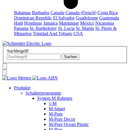
Bahamas
Barbados
Canada
Canada (French)
Costa Rica
Dominican Republic
El Salvador
Guadeloupe
Guatemala
Haiti
Honduras
Jamaica
Martinique
Mexico
Nicaragua
Panama
St. Barthelemy
St. Lucia
St. Martin
St. Pierre &
Miquelon
Trinidad And Tobago
USA
Suchbegriff
Produkte
Schalterprogramme
System M Rahmen
1-M
M-Smart
M-Pure
M-Pure Decor
M-Pure Ocean Plastic
M-Plan