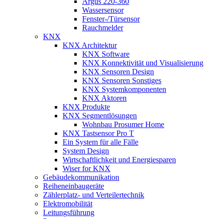
Argus 220-360
Wassersensor
Fenster-/Türsensor
Rauchmelder
KNX
KNX Architektur
KNX Software
KNX Konnektivität und Visualisierung
KNX Sensoren Design
KNX Sensoren Sonstiges
KNX Systemkomponenten
KNX Aktoren
KNX Produkte
KNX Segmentlösungen
Wohnbau Prosumer Home
KNX Tastsensor Pro T
Ein System für alle Fälle
System Design
Wirtschaftlichkeit und Energiesparen
Wiser for KNX
Gebäudekommunikation
Reiheneinbaugeräte
Zählerplatz- und Verteilertechnik
Elektromobilität
Leitungsführung