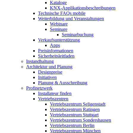
Kataloge
KNX-Applikationsbeschreibungen
Technische FAQs mobile
Weiterbildung und Veranstaltungen
Webinare
Seminare
Seminarbuchung
Verkaufsunterstützung
Apps
Preisinformationen
Sicherheitsleitfaden
Instandhaltung
Architektur und Planung
Designpreise
Initiativen
Planung & Ausschreibung
Profinetzwerk
Installateur finden
Vertriebszentren
Vertriebszentrum Seligenstadt
Vertriebszentrum Ratingen
Vertriebszentrum Stuttgart
Vertriebszentrum Sondershausen
Vertriebszentrum Berlin
Vertriebszentrum München