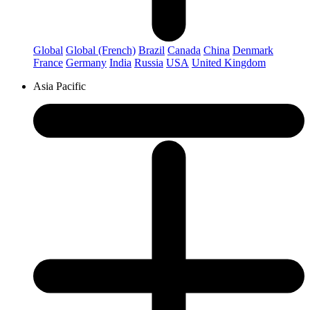
Global
Global (French)
Brazil
Canada
China
Denmark
France
Germany
India
Russia
USA
United Kingdom
Asia Pacific