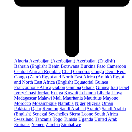
Algeria
Azerbaijan (Azerbaijani)
Azerbaijan (English)
Bahrain (English)
Benin
Botswana
Burkina Faso
Cameroon
Central African Republic
Chad
Comoros
Congo
Dem. Rep.
Congo (Zaire)
Egypt and North East Africa (Arabic)
Egypt
and North East Africa (English)
Equatorial Guinea
Francophone Africa
Gabon
Gambia
Ghana
Guinea
Iraq
Israel
Ivory Coast
Jordan
Kenya
Kuwait
Lebanon
Liberia
Libya
Madagascar
Malawi
Mali
Mauritania
Mauritius
Mayotte
Morocco
Mozambique
Namibia
Niger
Nigeria
Oman
Pakistan
Qatar
Reunion
Saudi Arabia (Arabic)
Saudi Arabia
(English)
Senegal
Seychelles
Sierra Leone
South Africa
Swaziland
Tanzania
Togo
Tunisia
Uganda
United Arab
Emirates
Yemen
Zambia
Zimbabwe