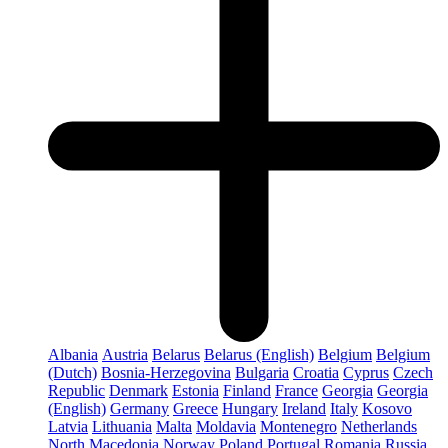
Albania
Austria
Belarus
Belarus (English)
Belgium
Belgium
(Dutch)
Bosnia-Herzegovina
Bulgaria
Croatia
Cyprus
Czech
Republic
Denmark
Estonia
Finland
France
Georgia
Georgia
(English)
Germany
Greece
Hungary
Ireland
Italy
Kosovo
Latvia
Lithuania
Malta
Moldavia
Montenegro
Netherlands
North Macedonia
Norway
Poland
Portugal
Romania
Russia