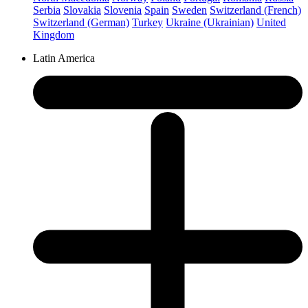
Serbia
Slovakia
Slovenia
Spain
Sweden
Switzerland (French)
Switzerland (German)
Turkey
Ukraine (Ukrainian)
United
Kingdom
Latin America