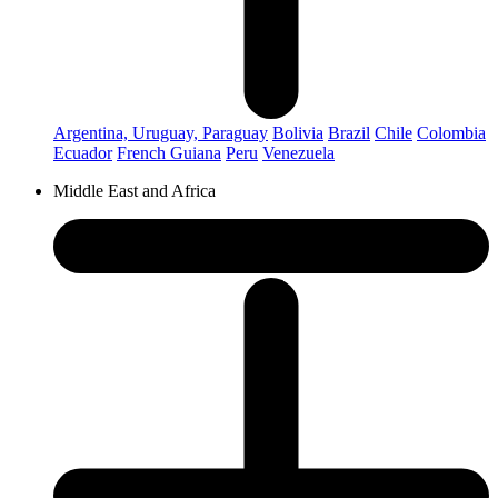
Argentina, Uruguay, Paraguay
Bolivia
Brazil
Chile
Colombia
Ecuador
French Guiana
Peru
Venezuela
Middle East and Africa