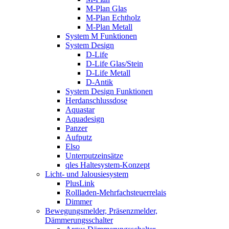
M-Plan Glas
M-Plan Echtholz
M-Plan Metall
System M Funktionen
System Design
D-Life
D-Life Glas/Stein
D-Life Metall
D-Antik
System Design Funktionen
Herdanschlussdose
Aquastar
Aquadesign
Panzer
Aufputz
Elso
Unterputzeinsätze
qles Haltesystem-Konzept
Licht- und Jalousiesystem
PlusLink
Rollladen-Mehrfachsteuerrelais
Dimmer
Bewegungsmelder, Präsenzmelder,
Dämmerungsschalter