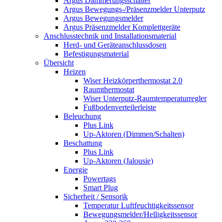
Argus Dämmerungsschalter
Argus Bewegungs-/Präsenzmelder Unterputz
Argus Bewegungsmelder
Argus Präsenzmelder Komplettgeräte
Anschlusstechnik und Installationsmaterial
Herd- und Geräteanschlussdosen
Befestigungsmaterial
Übersicht
Heizen
Wiser Heizkörperthermostat 2.0
Raumthermostat
Wiser Unterputz-Raumtemperaturregler
Fußbodenverteilerleiste
Beleuchung
Plus Link
Up-Aktoren (Dimmen/Schalten)
Beschattung
Plus Link
Up-Aktoren (Jalousie)
Energie
Powertags
Smart Plug
Sicherheit / Sensorik
Temperatur Luftfeuchtigkeitssensor
Bewegungsmelder/Helligkeitssensor