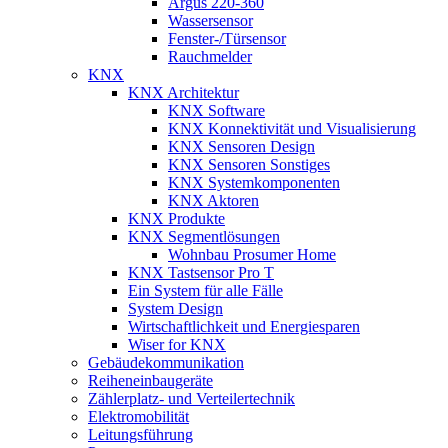
Argus 220-360
Wassersensor
Fenster-/Türsensor
Rauchmelder
KNX
KNX Architektur
KNX Software
KNX Konnektivität und Visualisierung
KNX Sensoren Design
KNX Sensoren Sonstiges
KNX Systemkomponenten
KNX Aktoren
KNX Produkte
KNX Segmentlösungen
Wohnbau Prosumer Home
KNX Tastsensor Pro T
Ein System für alle Fälle
System Design
Wirtschaftlichkeit und Energiesparen
Wiser for KNX
Gebäudekommunikation
Reiheneinbaugeräte
Zählerplatz- und Verteilertechnik
Elektromobilität
Leitungsführung