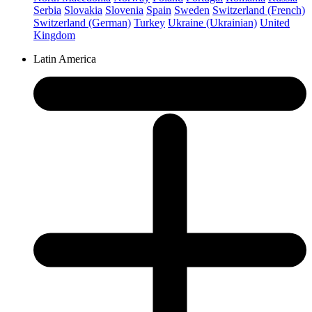
Serbia
Slovakia
Slovenia
Spain
Sweden
Switzerland (French)
Switzerland (German)
Turkey
Ukraine (Ukrainian)
United
Kingdom
Latin America