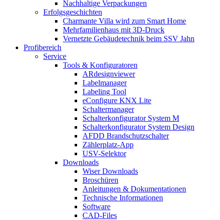
Nachhaltige Verpackungen
Erfolgsgeschichten
Charmante Villa wird zum Smart Home
Mehrfamilienhaus mit 3D-Druck
Vernetzte Gebäudetechnik beim SSV Jahn
Profibereich
Service
Tools & Konfiguratoren
ARdesignviewer
Labelmanager
Labeling Tool
eConfigure KNX Lite
Schaltermanager
Schalterkonfigurator System M
Schalterkonfigurator System Design
AFDD Brandschutzschalter
Zählerplatz-App
USV-Selektor
Downloads
Wiser Downloads
Broschüren
Anleitungen & Dokumentationen
Technische Informationen
Software
CAD-Files