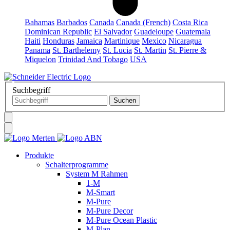
Bahamas
Barbados
Canada
Canada (French)
Costa Rica
Dominican Republic
El Salvador
Guadeloupe
Guatemala
Haiti
Honduras
Jamaica
Martinique
Mexico
Nicaragua
Panama
St. Barthelemy
St. Lucia
St. Martin
St. Pierre &
Miquelon
Trinidad And Tobago
USA
Suchbegriff
Produkte
Schalterprogramme
System M Rahmen
1-M
M-Smart
M-Pure
M-Pure Decor
M-Pure Ocean Plastic
M-Plan