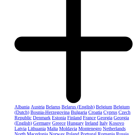
Albania
Austria
Belarus
Belarus (English)
Belgium
Belgium
(Dutch)
Bosnia-Herzegovina
Bulgaria
Croatia
Cyprus
Czech
Republic
Denmark
Estonia
Finland
France
Georgia
Georgia
(English)
Germany
Greece
Hungary
Ireland
Italy
Kosovo
Latvia
Lithuania
Malta
Moldavia
Montenegro
Netherlands
North Macedonia
Norway
Poland
Portugal
Romania
Russia