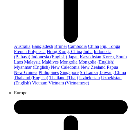
Australia
Bangladesh
Brunei
Cambodia
China
Fiji, Tonga
French Polynesia
Hong Kong, China
India
Indonesia
(Bahasa)
Indonesia (English)
Japan
Kazakhstan
Korea, South
Laos
Malaysia
Maldives
Mongolia
Mongolia (English)
Myanmar (English)
New Caledonia
New Zealand
Papua
New Guinea
Philippines
Singapore
Sri Lanka
Taiwan, China
Thailand (English)
Thailand (Thai)
Uzbekistan
Uzbekistan
(English)
Vietnam
Vietnam (Vietnamese)
Europe