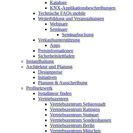
Kataloge
KNX-Applikationsbeschreibungen
Technische FAQs mobile
Weiterbildung und Veranstaltungen
Webinare
Seminare
Seminarbuchung
Verkaufsunterstützung
Apps
Preisinformationen
Sicherheitsleitfaden
Instandhaltung
Architektur und Planung
Designpreise
Initiativen
Planung & Ausschreibung
Profinetzwerk
Installateur finden
Vertriebszentren
Vertriebszentrum Seligenstadt
Vertriebszentrum Ratingen
Vertriebszentrum Stuttgart
Vertriebszentrum Sondershausen
Vertriebszentrum Berlin
Vertriebszentrum München