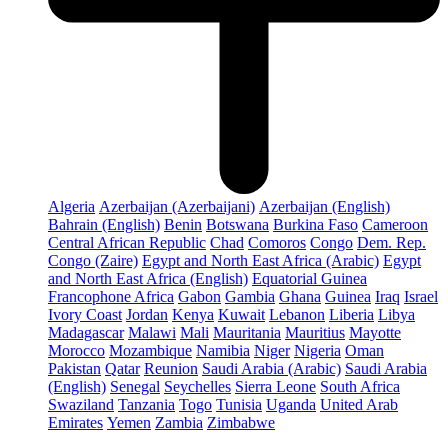
Algeria
Azerbaijan (Azerbaijani)
Azerbaijan (English)
Bahrain (English)
Benin
Botswana
Burkina Faso
Cameroon
Central African Republic
Chad
Comoros
Congo
Dem. Rep.
Congo (Zaire)
Egypt and North East Africa (Arabic)
Egypt
and North East Africa (English)
Equatorial Guinea
Francophone Africa
Gabon
Gambia
Ghana
Guinea
Iraq
Israel
Ivory Coast
Jordan
Kenya
Kuwait
Lebanon
Liberia
Libya
Madagascar
Malawi
Mali
Mauritania
Mauritius
Mayotte
Morocco
Mozambique
Namibia
Niger
Nigeria
Oman
Pakistan
Qatar
Reunion
Saudi Arabia (Arabic)
Saudi Arabia
(English)
Senegal
Seychelles
Sierra Leone
South Africa
Swaziland
Tanzania
Togo
Tunisia
Uganda
United Arab
Emirates
Yemen
Zambia
Zimbabwe