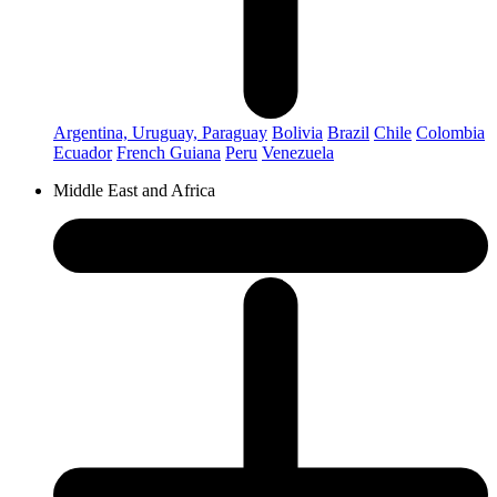
Argentina, Uruguay, Paraguay
Bolivia
Brazil
Chile
Colombia
Ecuador
French Guiana
Peru
Venezuela
Middle East and Africa