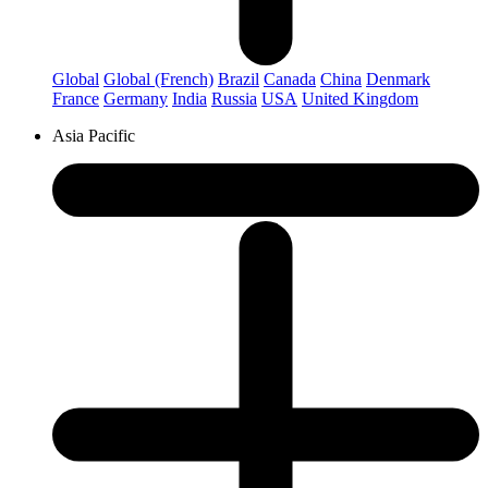
Global
Global (French)
Brazil
Canada
China
Denmark
France
Germany
India
Russia
USA
United Kingdom
Asia Pacific