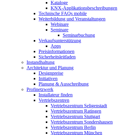
Kataloge
KNX-Applikationsbeschreibungen
Technische FAQs mobile
Weiterbildung und Veranstaltungen
Webinare
Seminare
Seminarbuchung
Verkaufsunterstützung
Apps
Preisinformationen
Sicherheitsleitfaden
Instandhaltung
Architektur und Planung
Designpreise
Initiativen
Planung & Ausschreibung
Profinetzwerk
Installateur finden
Vertriebszentren
Vertriebszentrum Seligenstadt
Vertriebszentrum Ratingen
Vertriebszentrum Stuttgart
Vertriebszentrum Sondershausen
Vertriebszentrum Berlin
Vertriebszentrum München