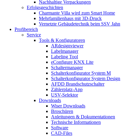
Nachhaltige Verpackungen
Erfolgsgeschichten
Charmante Villa wird zum Smart Home
Mehrfamilienhaus mit 3D-Druck
Vernetzte Gebäudetechnik beim SSV Jahn
Profibereich
Service
Tools & Konfiguratoren
ARdesignviewer
Labelmanager
Labeling Tool
eConfigure KNX Lite
Schaltermanager
Schalterkonfigurator System M
Schalterkonfigurator System Design
AFDD Brandschutzschalter
Zählerplatz-App
USV-Selektor
Downloads
Wiser Downloads
Broschüren
Anleitungen & Dokumentationen
Technische Informationen
Software
CAD-Files