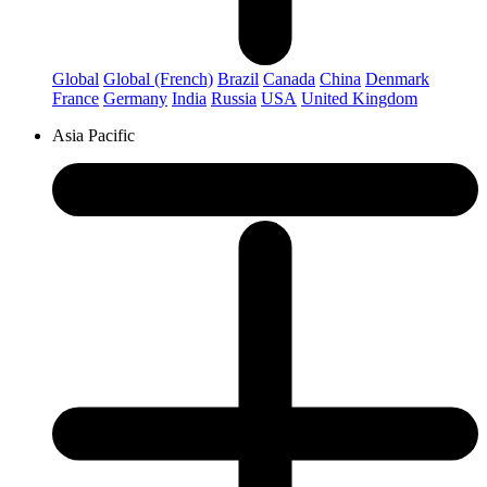
Global
Global (French)
Brazil
Canada
China
Denmark
France
Germany
India
Russia
USA
United Kingdom
Asia Pacific