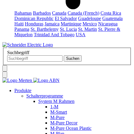
Bahamas
Barbados
Canada
Canada (French)
Costa Rica
Dominican Republic
El Salvador
Guadeloupe
Guatemala
Haiti
Honduras
Jamaica
Martinique
Mexico
Nicaragua
Panama
St. Barthelemy
St. Lucia
St. Martin
St. Pierre &
Miquelon
Trinidad And Tobago
USA
Suchbegriff
Produkte
Schalterprogramme
System M Rahmen
1-M
M-Smart
M-Pure
M-Pure Decor
M-Pure Ocean Plastic
M-Plan