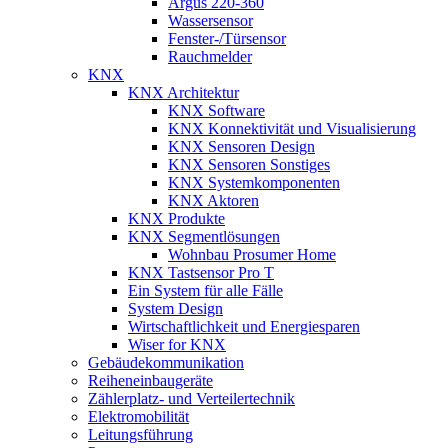
Argus 220-360
Wassersensor
Fenster-/Türsensor
Rauchmelder
KNX
KNX Architektur
KNX Software
KNX Konnektivität und Visualisierung
KNX Sensoren Design
KNX Sensoren Sonstiges
KNX Systemkomponenten
KNX Aktoren
KNX Produkte
KNX Segmentlösungen
Wohnbau Prosumer Home
KNX Tastsensor Pro T
Ein System für alle Fälle
System Design
Wirtschaftlichkeit und Energiesparen
Wiser for KNX
Gebäudekommunikation
Reiheneinbaugeräte
Zählerplatz- und Verteilertechnik
Elektromobilität
Leitungsführung