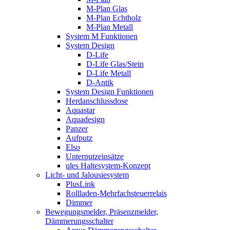
M-Plan Glas
M-Plan Echtholz
M-Plan Metall
System M Funktionen
System Design
D-Life
D-Life Glas/Stein
D-Life Metall
D-Antik
System Design Funktionen
Herdanschlussdose
Aquastar
Aquadesign
Panzer
Aufputz
Elso
Unterputzeinsätze
qles Haltesystem-Konzept
Licht- und Jalousiesystem
PlusLink
Rollladen-Mehrfachsteuerrelais
Dimmer
Bewegungsmelder, Präsenzmelder,
Dämmerungsschalter