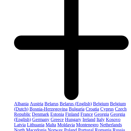
Albania
Austria
Belarus
Belarus (English)
Belgium
Belgium
(Dutch)
Bosnia-Herzegovina
Bulgaria
Croatia
Cyprus
Czech
Republic
Denmark
Estonia
Finland
France
Georgia
Georgia
(English)
Germany
Greece
Hungary
Ireland
Italy
Kosovo
Latvia
Lithuania
Malta
Moldavia
Montenegro
Netherlands
North Macedonia
Norway
Poland
Portugal
Romania
Russia