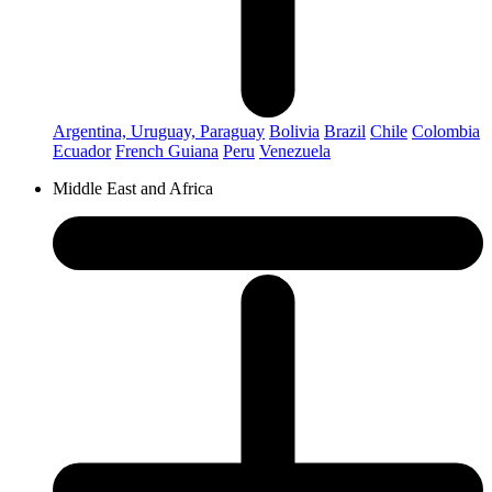
Argentina, Uruguay, Paraguay
Bolivia
Brazil
Chile
Colombia
Ecuador
French Guiana
Peru
Venezuela
Middle East and Africa