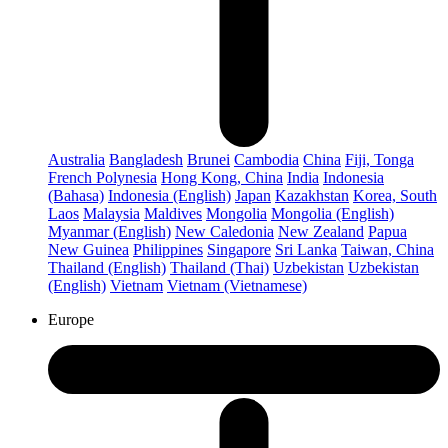
Australia
Bangladesh
Brunei
Cambodia
China
Fiji, Tonga
French Polynesia
Hong Kong, China
India
Indonesia
(Bahasa)
Indonesia (English)
Japan
Kazakhstan
Korea, South
Laos
Malaysia
Maldives
Mongolia
Mongolia (English)
Myanmar (English)
New Caledonia
New Zealand
Papua
New Guinea
Philippines
Singapore
Sri Lanka
Taiwan, China
Thailand (English)
Thailand (Thai)
Uzbekistan
Uzbekistan
(English)
Vietnam
Vietnam (Vietnamese)
Europe