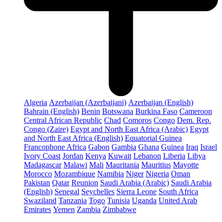
Algeria
Azerbaijan (Azerbaijani)
Azerbaijan (English)
Bahrain (English)
Benin
Botswana
Burkina Faso
Cameroon
Central African Republic
Chad
Comoros
Congo
Dem. Rep.
Congo (Zaire)
Egypt and North East Africa (Arabic)
Egypt
and North East Africa (English)
Equatorial Guinea
Francophone Africa
Gabon
Gambia
Ghana
Guinea
Iraq
Israel
Ivory Coast
Jordan
Kenya
Kuwait
Lebanon
Liberia
Libya
Madagascar
Malawi
Mali
Mauritania
Mauritius
Mayotte
Morocco
Mozambique
Namibia
Niger
Nigeria
Oman
Pakistan
Qatar
Reunion
Saudi Arabia (Arabic)
Saudi Arabia
(English)
Senegal
Seychelles
Sierra Leone
South Africa
Swaziland
Tanzania
Togo
Tunisia
Uganda
United Arab
Emirates
Yemen
Zambia
Zimbabwe