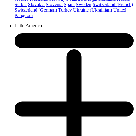
Serbia
Slovakia
Slovenia
Spain
Sweden
Switzerland (French)
Switzerland (German)
Turkey
Ukraine (Ukrainian)
United
Kingdom
Latin America