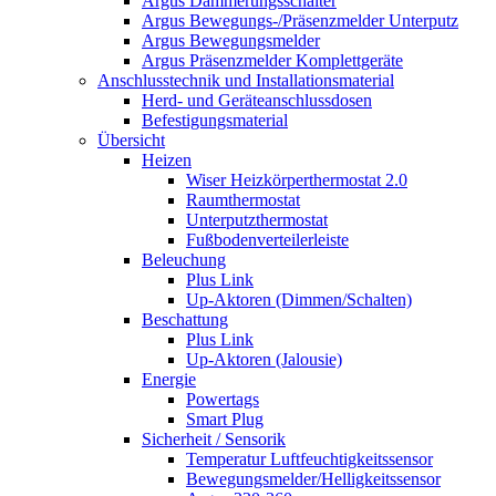
Argus Dämmerungsschalter
Argus Bewegungs-/Präsenzmelder Unterputz
Argus Bewegungsmelder
Argus Präsenzmelder Komplettgeräte
Anschlusstechnik und Installationsmaterial
Herd- und Geräteanschlussdosen
Befestigungsmaterial
Übersicht
Heizen
Wiser Heizkörperthermostat 2.0
Raumthermostat
Unterputzthermostat
Fußbodenverteilerleiste
Beleuchung
Plus Link
Up-Aktoren (Dimmen/Schalten)
Beschattung
Plus Link
Up-Aktoren (Jalousie)
Energie
Powertags
Smart Plug
Sicherheit / Sensorik
Temperatur Luftfeuchtigkeitssensor
Bewegungsmelder/Helligkeitssensor