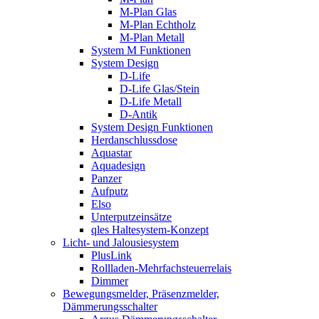
M-Plan Glas
M-Plan Echtholz
M-Plan Metall
System M Funktionen
System Design
D-Life
D-Life Glas/Stein
D-Life Metall
D-Antik
System Design Funktionen
Herdanschlussdose
Aquastar
Aquadesign
Panzer
Aufputz
Elso
Unterputzeinsätze
qles Haltesystem-Konzept
Licht- und Jalousiesystem
PlusLink
Rollladen-Mehrfachsteuerrelais
Dimmer
Bewegungsmelder, Präsenzmelder,
Dämmerungsschalter