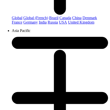
Global
Global (French)
Brazil
Canada
China
Denmark
France
Germany
India
Russia
USA
United Kingdom
Asia Pacific