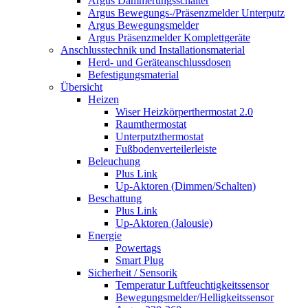
Argus Dämmerungsschalter
Argus Bewegungs-/Präsenzmelder Unterputz
Argus Bewegungsmelder
Argus Präsenzmelder Komplettgeräte
Anschlusstechnik und Installationsmaterial
Herd- und Geräteanschlussdosen
Befestigungsmaterial
Übersicht
Heizen
Wiser Heizkörperthermostat 2.0
Raumthermostat
Unterputzthermostat
Fußbodenverteilerleiste
Beleuchung
Plus Link
Up-Aktoren (Dimmen/Schalten)
Beschattung
Plus Link
Up-Aktoren (Jalousie)
Energie
Powertags
Smart Plug
Sicherheit / Sensorik
Temperatur Luftfeuchtigkeitssensor
Bewegungsmelder/Helligkeitssensor