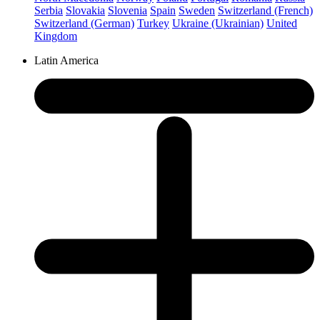
Serbia
Slovakia
Slovenia
Spain
Sweden
Switzerland (French)
Switzerland (German)
Turkey
Ukraine (Ukrainian)
United
Kingdom
Latin America