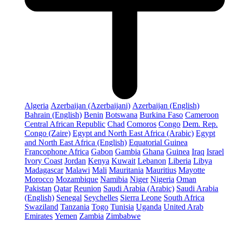
Algeria
Azerbaijan (Azerbaijani)
Azerbaijan (English)
Bahrain (English)
Benin
Botswana
Burkina Faso
Cameroon
Central African Republic
Chad
Comoros
Congo
Dem. Rep.
Congo (Zaire)
Egypt and North East Africa (Arabic)
Egypt
and North East Africa (English)
Equatorial Guinea
Francophone Africa
Gabon
Gambia
Ghana
Guinea
Iraq
Israel
Ivory Coast
Jordan
Kenya
Kuwait
Lebanon
Liberia
Libya
Madagascar
Malawi
Mali
Mauritania
Mauritius
Mayotte
Morocco
Mozambique
Namibia
Niger
Nigeria
Oman
Pakistan
Qatar
Reunion
Saudi Arabia (Arabic)
Saudi Arabia
(English)
Senegal
Seychelles
Sierra Leone
South Africa
Swaziland
Tanzania
Togo
Tunisia
Uganda
United Arab
Emirates
Yemen
Zambia
Zimbabwe