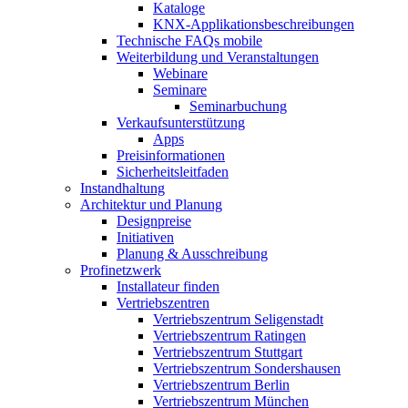
Kataloge
KNX-Applikationsbeschreibungen
Technische FAQs mobile
Weiterbildung und Veranstaltungen
Webinare
Seminare
Seminarbuchung
Verkaufsunterstützung
Apps
Preisinformationen
Sicherheitsleitfaden
Instandhaltung
Architektur und Planung
Designpreise
Initiativen
Planung & Ausschreibung
Profinetzwerk
Installateur finden
Vertriebszentren
Vertriebszentrum Seligenstadt
Vertriebszentrum Ratingen
Vertriebszentrum Stuttgart
Vertriebszentrum Sondershausen
Vertriebszentrum Berlin
Vertriebszentrum München