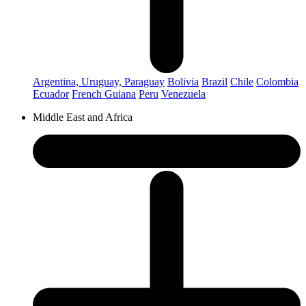
Argentina, Uruguay, Paraguay
Bolivia
Brazil
Chile
Colombia
Ecuador
French Guiana
Peru
Venezuela
Middle East and Africa