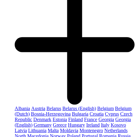
Albania
Austria
Belarus
Belarus (English)
Belgium
Belgium
(Dutch)
Bosnia-Herzegovina
Bulgaria
Croatia
Cyprus
Czech
Republic
Denmark
Estonia
Finland
France
Georgia
Georgia
(English)
Germany
Greece
Hungary
Ireland
Italy
Kosovo
Latvia
Lithuania
Malta
Moldavia
Montenegro
Netherlands
North Macedonia
Norway
Poland
Portugal
Romania
Russia