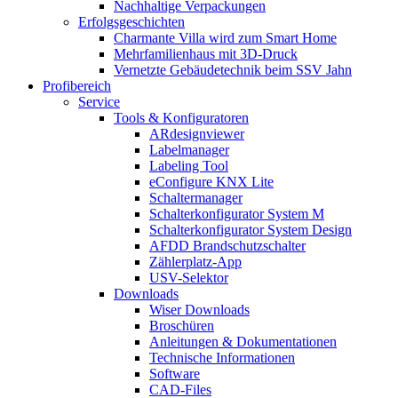
Nachhaltige Verpackungen
Erfolgsgeschichten
Charmante Villa wird zum Smart Home
Mehrfamilienhaus mit 3D-Druck
Vernetzte Gebäudetechnik beim SSV Jahn
Profibereich
Service
Tools & Konfiguratoren
ARdesignviewer
Labelmanager
Labeling Tool
eConfigure KNX Lite
Schaltermanager
Schalterkonfigurator System M
Schalterkonfigurator System Design
AFDD Brandschutzschalter
Zählerplatz-App
USV-Selektor
Downloads
Wiser Downloads
Broschüren
Anleitungen & Dokumentationen
Technische Informationen
Software
CAD-Files