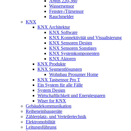
Argus 220-360
Wassersensor
Fenster-/Türsensor
Rauchmelder
KNX
KNX Architektur
KNX Software
KNX Konnektivität und Visualisierung
KNX Sensoren Design
KNX Sensoren Sonstiges
KNX Systemkomponenten
KNX Aktoren
KNX Produkte
KNX Segmentlösungen
Wohnbau Prosumer Home
KNX Tastsensor Pro T
Ein System für alle Fälle
System Design
Wirtschaftlichkeit und Energiesparen
Wiser for KNX
Gebäudekommunikation
Reiheneinbaugeräte
Zählerplatz- und Verteilertechnik
Elektromobilität
Leitungsführung