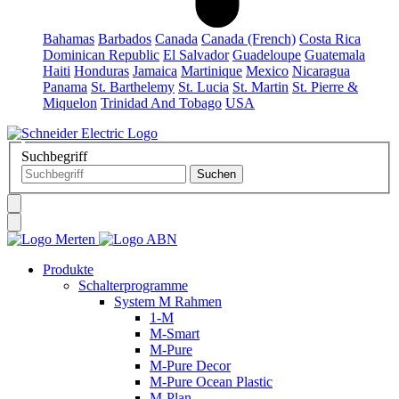
Bahamas
Barbados
Canada
Canada (French)
Costa Rica
Dominican Republic
El Salvador
Guadeloupe
Guatemala
Haiti
Honduras
Jamaica
Martinique
Mexico
Nicaragua
Panama
St. Barthelemy
St. Lucia
St. Martin
St. Pierre &
Miquelon
Trinidad And Tobago
USA
Suchbegriff
Produkte
Schalterprogramme
System M Rahmen
1-M
M-Smart
M-Pure
M-Pure Decor
M-Pure Ocean Plastic
M-Plan