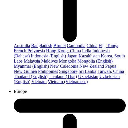
Australia
Bangladesh
Brunei
Cambodia
China
Fiji, Tonga
French Polynesia
Hong Kong, China
India
Indonesia
(Bahasa)
Indonesia (English)
Japan
Kazakhstan
Korea, South
Laos
Malaysia
Maldives
Mongolia
Mongolia (English)
Myanmar (English)
New Caledonia
New Zealand
Papua
New Guinea
Philippines
Singapore
Sri Lanka
Taiwan, China
Thailand (English)
Thailand (Thai)
Uzbekistan
Uzbekistan
(English)
Vietnam
Vietnam (Vietnamese)
Europe