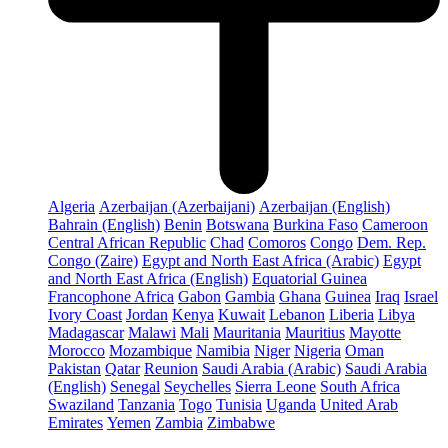
Algeria
Azerbaijan (Azerbaijani)
Azerbaijan (English)
Bahrain (English)
Benin
Botswana
Burkina Faso
Cameroon
Central African Republic
Chad
Comoros
Congo
Dem. Rep.
Congo (Zaire)
Egypt and North East Africa (Arabic)
Egypt
and North East Africa (English)
Equatorial Guinea
Francophone Africa
Gabon
Gambia
Ghana
Guinea
Iraq
Israel
Ivory Coast
Jordan
Kenya
Kuwait
Lebanon
Liberia
Libya
Madagascar
Malawi
Mali
Mauritania
Mauritius
Mayotte
Morocco
Mozambique
Namibia
Niger
Nigeria
Oman
Pakistan
Qatar
Reunion
Saudi Arabia (Arabic)
Saudi Arabia
(English)
Senegal
Seychelles
Sierra Leone
South Africa
Swaziland
Tanzania
Togo
Tunisia
Uganda
United Arab
Emirates
Yemen
Zambia
Zimbabwe