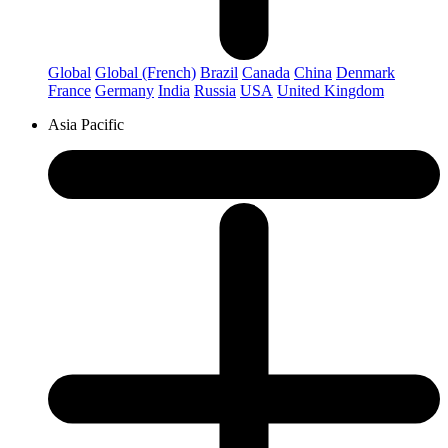
Global
Global (French)
Brazil
Canada
China
Denmark
France
Germany
India
Russia
USA
United Kingdom
Asia Pacific