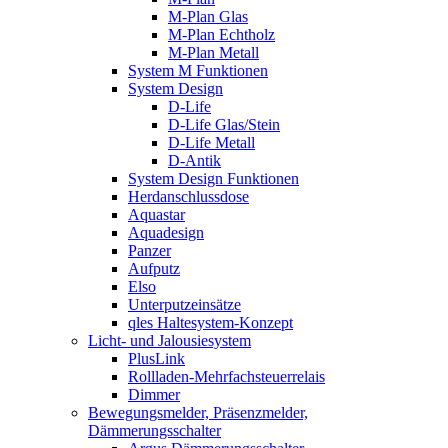
M-Plan Glas
M-Plan Echtholz
M-Plan Metall
System M Funktionen
System Design
D-Life
D-Life Glas/Stein
D-Life Metall
D-Antik
System Design Funktionen
Herdanschlussdose
Aquastar
Aquadesign
Panzer
Aufputz
Elso
Unterputzeinsätze
qles Haltesystem-Konzept
Licht- und Jalousiesystem
PlusLink
Rollladen-Mehrfachsteuerrelais
Dimmer
Bewegungsmelder, Präsenzmelder,
Dämmerungsschalter