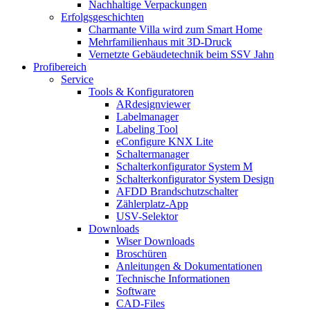
Nachhaltige Verpackungen
Erfolgsgeschichten
Charmante Villa wird zum Smart Home
Mehrfamilienhaus mit 3D-Druck
Vernetzte Gebäudetechnik beim SSV Jahn
Profibereich
Service
Tools & Konfiguratoren
ARdesignviewer
Labelmanager
Labeling Tool
eConfigure KNX Lite
Schaltermanager
Schalterkonfigurator System M
Schalterkonfigurator System Design
AFDD Brandschutzschalter
Zählerplatz-App
USV-Selektor
Downloads
Wiser Downloads
Broschüren
Anleitungen & Dokumentationen
Technische Informationen
Software
CAD-Files