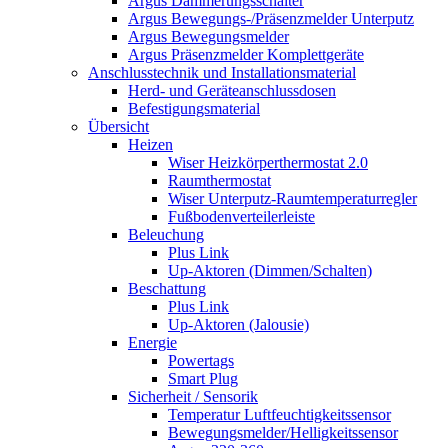
Argus Dämmerungsschalter
Argus Bewegungs-/Präsenzmelder Unterputz
Argus Bewegungsmelder
Argus Präsenzmelder Komplettgeräte
Anschlusstechnik und Installationsmaterial
Herd- und Geräteanschlussdosen
Befestigungsmaterial
Übersicht
Heizen
Wiser Heizkörperthermostat 2.0
Raumthermostat
Wiser Unterputz-Raumtemperaturregler
Fußbodenverteilerleiste
Beleuchung
Plus Link
Up-Aktoren (Dimmen/Schalten)
Beschattung
Plus Link
Up-Aktoren (Jalousie)
Energie
Powertags
Smart Plug
Sicherheit / Sensorik
Temperatur Luftfeuchtigkeitssensor
Bewegungsmelder/Helligkeitssensor