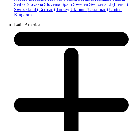
Serbia
Slovakia
Slovenia
Spain
Sweden
Switzerland (French)
Switzerland (German)
Turkey
Ukraine (Ukrainian)
United
Kingdom
Latin America