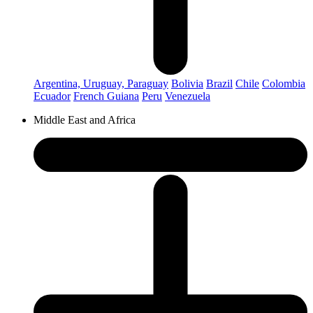
Argentina, Uruguay, Paraguay
Bolivia
Brazil
Chile
Colombia
Ecuador
French Guiana
Peru
Venezuela
Middle East and Africa