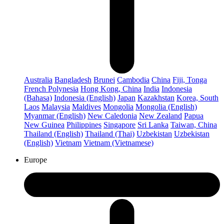
Australia
Bangladesh
Brunei
Cambodia
China
Fiji, Tonga
French Polynesia
Hong Kong, China
India
Indonesia
(Bahasa)
Indonesia (English)
Japan
Kazakhstan
Korea, South
Laos
Malaysia
Maldives
Mongolia
Mongolia (English)
Myanmar (English)
New Caledonia
New Zealand
Papua
New Guinea
Philippines
Singapore
Sri Lanka
Taiwan, China
Thailand (English)
Thailand (Thai)
Uzbekistan
Uzbekistan
(English)
Vietnam
Vietnam (Vietnamese)
Europe