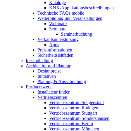
Kataloge
KNX-Applikationsbeschreibungen
Technische FAQs mobile
Weiterbildung und Veranstaltungen
Webinare
Seminare
Seminarbuchung
Verkaufsunterstützung
Apps
Preisinformationen
Sicherheitsleitfaden
Instandhaltung
Architektur und Planung
Designpreise
Initiativen
Planung & Ausschreibung
Profinetzwerk
Installateur finden
Vertriebszentren
Vertriebszentrum Seligenstadt
Vertriebszentrum Ratingen
Vertriebszentrum Stuttgart
Vertriebszentrum Sondershausen
Vertriebszentrum Berlin
Vertriebszentrum München