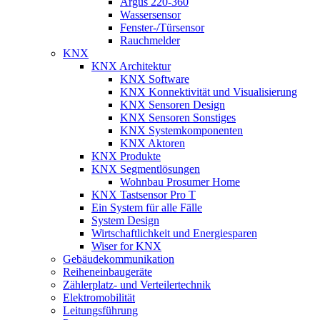
Argus 220-360
Wassersensor
Fenster-/Türsensor
Rauchmelder
KNX
KNX Architektur
KNX Software
KNX Konnektivität und Visualisierung
KNX Sensoren Design
KNX Sensoren Sonstiges
KNX Systemkomponenten
KNX Aktoren
KNX Produkte
KNX Segmentlösungen
Wohnbau Prosumer Home
KNX Tastsensor Pro T
Ein System für alle Fälle
System Design
Wirtschaftlichkeit und Energiesparen
Wiser for KNX
Gebäudekommunikation
Reiheneinbaugeräte
Zählerplatz- und Verteilertechnik
Elektromobilität
Leitungsführung