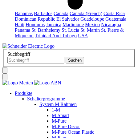
Bahamas
Barbados
Canada
Canada (French)
Costa Rica
Dominican Republic
El Salvador
Guadeloupe
Guatemala
Haiti
Honduras
Jamaica
Martinique
Mexico
Nicaragua
Panama
St. Barthelemy
St. Lucia
St. Martin
St. Pierre &
Miquelon
Trinidad And Tobago
USA
Suchbegriff
Produkte
Schalterprogramme
System M Rahmen
1-M
M-Smart
M-Pure
M-Pure Decor
M-Pure Ocean Plastic
M-Plan