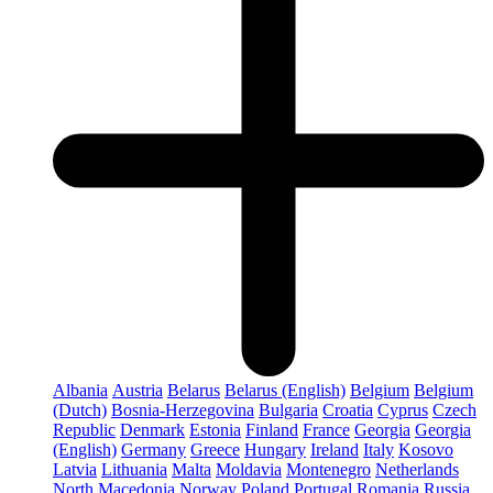
Albania
Austria
Belarus
Belarus (English)
Belgium
Belgium
(Dutch)
Bosnia-Herzegovina
Bulgaria
Croatia
Cyprus
Czech
Republic
Denmark
Estonia
Finland
France
Georgia
Georgia
(English)
Germany
Greece
Hungary
Ireland
Italy
Kosovo
Latvia
Lithuania
Malta
Moldavia
Montenegro
Netherlands
North Macedonia
Norway
Poland
Portugal
Romania
Russia