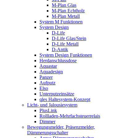
M-Plan Glas
M-Plan Echtholz
M-Plan Metall
System M Funktionen
System Design
D-Life
D-Life Glas/Stein
D-Life Metall
D-Antik
System Design Funktionen
Herdanschlussdose
Aquastar
Aquadesign
Panzer
Aufputz
Elso
Unterputzeinsätze
qles Haltesystem-Konzept
Licht- und Jalousiesystem
PlusLink
Rollladen-Mehrfachsteuerrelais
Dimmer
Bewegungsmelder, Präsenzmelder,
Dämmerungsschalter