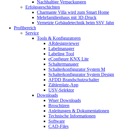
Nachhaltige Verpackungen
Erfolgsgeschichten
Charmante Villa wird zum Smart Home
Mehrfamilienhaus mit 3D-Druck
Vernetzte Gebäudetechnik beim SSV Jahn
Profibereich
Service
Tools & Konfiguratoren
ARdesignviewer
Labelmanager
Labeling Tool
eConfigure KNX Lite
Schaltermanager
Schalterkonfigurator System M
Schalterkonfigurator System Design
AFDD Brandschutzschalter
Zählerplatz-App
USV-Selektor
Downloads
Wiser Downloads
Broschüren
Anleitungen & Dokumentationen
Technische Informationen
Software
CAD-Files