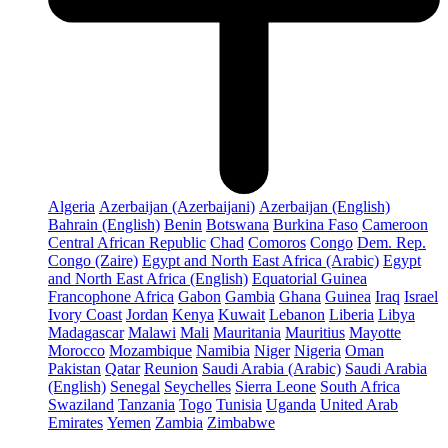
Algeria
Azerbaijan (Azerbaijani)
Azerbaijan (English)
Bahrain (English)
Benin
Botswana
Burkina Faso
Cameroon
Central African Republic
Chad
Comoros
Congo
Dem. Rep.
Congo (Zaire)
Egypt and North East Africa (Arabic)
Egypt
and North East Africa (English)
Equatorial Guinea
Francophone Africa
Gabon
Gambia
Ghana
Guinea
Iraq
Israel
Ivory Coast
Jordan
Kenya
Kuwait
Lebanon
Liberia
Libya
Madagascar
Malawi
Mali
Mauritania
Mauritius
Mayotte
Morocco
Mozambique
Namibia
Niger
Nigeria
Oman
Pakistan
Qatar
Reunion
Saudi Arabia (Arabic)
Saudi Arabia
(English)
Senegal
Seychelles
Sierra Leone
South Africa
Swaziland
Tanzania
Togo
Tunisia
Uganda
United Arab
Emirates
Yemen
Zambia
Zimbabwe