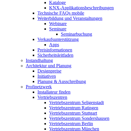
Kataloge
KNX-Applikationsbeschreibungen
Technische FAQs mobile
Weiterbildung und Veranstaltungen
Webinare
Seminare
Seminarbuchung
Verkaufsunterstützung
Apps
Preisinformationen
Sicherheitsleitfaden
Instandhaltung
Architektur und Planung
Designpreise
Initiativen
Planung & Ausschreibung
Profinetzwerk
Installateur finden
Vertriebszentren
Vertriebszentrum Seligenstadt
Vertriebszentrum Ratingen
Vertriebszentrum Stuttgart
Vertriebszentrum Sondershausen
Vertriebszentrum Berlin
Vertriebszentrum München