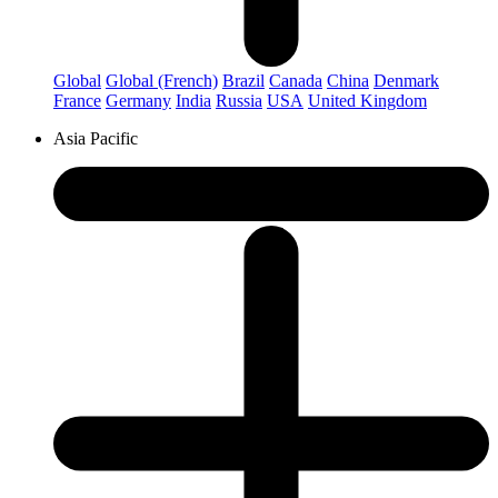
Global
Global (French)
Brazil
Canada
China
Denmark
France
Germany
India
Russia
USA
United Kingdom
Asia Pacific