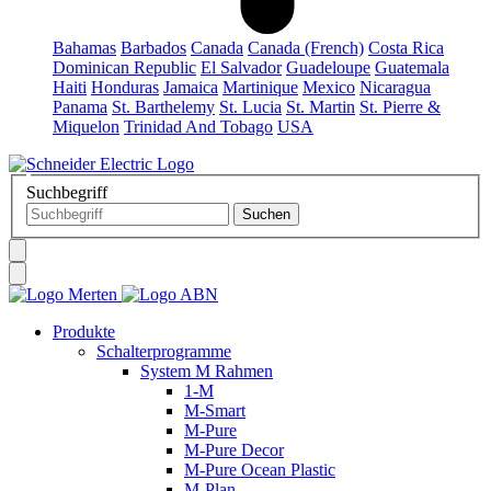
Bahamas
Barbados
Canada
Canada (French)
Costa Rica
Dominican Republic
El Salvador
Guadeloupe
Guatemala
Haiti
Honduras
Jamaica
Martinique
Mexico
Nicaragua
Panama
St. Barthelemy
St. Lucia
St. Martin
St. Pierre &
Miquelon
Trinidad And Tobago
USA
Suchbegriff
Produkte
Schalterprogramme
System M Rahmen
1-M
M-Smart
M-Pure
M-Pure Decor
M-Pure Ocean Plastic
M-Plan