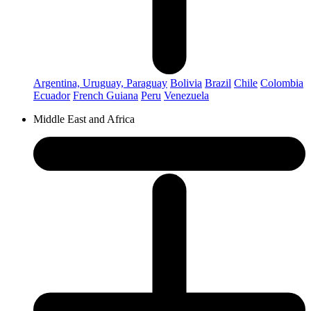
Argentina, Uruguay, Paraguay
Bolivia
Brazil
Chile
Colombia
Ecuador
French Guiana
Peru
Venezuela
Middle East and Africa