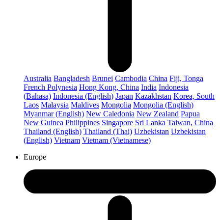
Australia
Bangladesh
Brunei
Cambodia
China
Fiji, Tonga
French Polynesia
Hong Kong, China
India
Indonesia
(Bahasa)
Indonesia (English)
Japan
Kazakhstan
Korea, South
Laos
Malaysia
Maldives
Mongolia
Mongolia (English)
Myanmar (English)
New Caledonia
New Zealand
Papua
New Guinea
Philippines
Singapore
Sri Lanka
Taiwan, China
Thailand (English)
Thailand (Thai)
Uzbekistan
Uzbekistan
(English)
Vietnam
Vietnam (Vietnamese)
Europe