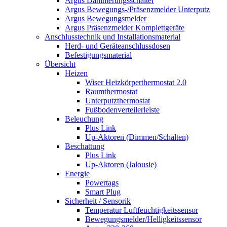
Argus Dämmerungsschalter
Argus Bewegungs-/Präsenzmelder Unterputz
Argus Bewegungsmelder
Argus Präsenzmelder Komplettgeräte
Anschlusstechnik und Installationsmaterial
Herd- und Geräteanschlussdosen
Befestigungsmaterial
Übersicht
Heizen
Wiser Heizkörperthermostat 2.0
Raumthermostat
Unterputzthermostat
Fußbodenverteilerleiste
Beleuchung
Plus Link
Up-Aktoren (Dimmen/Schalten)
Beschattung
Plus Link
Up-Aktoren (Jalousie)
Energie
Powertags
Smart Plug
Sicherheit / Sensorik
Temperatur Luftfeuchtigkeitssensor
Bewegungsmelder/Helligkeitssensor