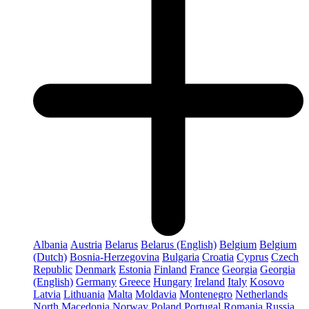
Albania
Austria
Belarus
Belarus (English)
Belgium
Belgium
(Dutch)
Bosnia-Herzegovina
Bulgaria
Croatia
Cyprus
Czech
Republic
Denmark
Estonia
Finland
France
Georgia
Georgia
(English)
Germany
Greece
Hungary
Ireland
Italy
Kosovo
Latvia
Lithuania
Malta
Moldavia
Montenegro
Netherlands
North Macedonia
Norway
Poland
Portugal
Romania
Russia