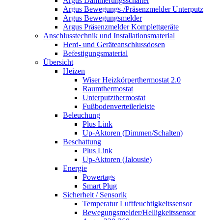
Argus Dämmerungsschalter
Argus Bewegungs-/Präsenzmelder Unterputz
Argus Bewegungsmelder
Argus Präsenzmelder Komplettgeräte
Anschlusstechnik und Installationsmaterial
Herd- und Geräteanschlussdosen
Befestigungsmaterial
Übersicht
Heizen
Wiser Heizkörperthermostat 2.0
Raumthermostat
Unterputzthermostat
Fußbodenverteilerleiste
Beleuchung
Plus Link
Up-Aktoren (Dimmen/Schalten)
Beschattung
Plus Link
Up-Aktoren (Jalousie)
Energie
Powertags
Smart Plug
Sicherheit / Sensorik
Temperatur Luftfeuchtigkeitssensor
Bewegungsmelder/Helligkeitssensor