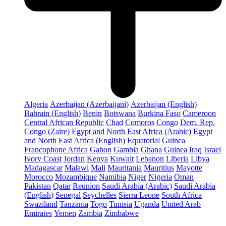
Algeria
Azerbaijan (Azerbaijani)
Azerbaijan (English)
Bahrain (English)
Benin
Botswana
Burkina Faso
Cameroon
Central African Republic
Chad
Comoros
Congo
Dem. Rep.
Congo (Zaire)
Egypt and North East Africa (Arabic)
Egypt
and North East Africa (English)
Equatorial Guinea
Francophone Africa
Gabon
Gambia
Ghana
Guinea
Iraq
Israel
Ivory Coast
Jordan
Kenya
Kuwait
Lebanon
Liberia
Libya
Madagascar
Malawi
Mali
Mauritania
Mauritius
Mayotte
Morocco
Mozambique
Namibia
Niger
Nigeria
Oman
Pakistan
Qatar
Reunion
Saudi Arabia (Arabic)
Saudi Arabia
(English)
Senegal
Seychelles
Sierra Leone
South Africa
Swaziland
Tanzania
Togo
Tunisia
Uganda
United Arab
Emirates
Yemen
Zambia
Zimbabwe