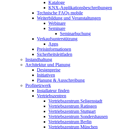
Kataloge
KNX-Applikationsbeschreibungen
Technische FAQs mobile
Weiterbildung und Veranstaltungen
Webinare
Seminare
Seminarbuchung
Verkaufsunterstützung
Apps
Preisinformationen
Sicherheitsleitfaden
Instandhaltung
Architektur und Planung
Designpreise
Initiativen
Planung & Ausschreibung
Profinetzwerk
Installateur finden
Vertriebszentren
Vertriebszentrum Seligenstadt
Vertriebszentrum Ratingen
Vertriebszentrum Stuttgart
Vertriebszentrum Sondershausen
Vertriebszentrum Berlin
Vertriebszentrum München