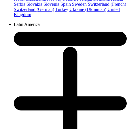
Serbia
Slovakia
Slovenia
Spain
Sweden
Switzerland (French)
Switzerland (German)
Turkey
Ukraine (Ukrainian)
United
Kingdom
Latin America