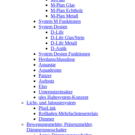
M-Plan Glas
M-Plan Echtholz
M-Plan Metall
System M Funktionen
System Design
D-Life
D-Life Glas/Stein
D-Life Metall
D-Antik
System Design Funktionen
Herdanschlussdose
Aquastar
Aquadesign
Panzer
Aufputz
Elso
Unterputzeinsätze
qles Haltesystem-Konzept
Licht- und Jalousiesystem
PlusLink
Rollladen-Mehrfachsteuerrelais
Dimmer
Bewegungsmelder, Präsenzmelder,
Dämmerungsschalter