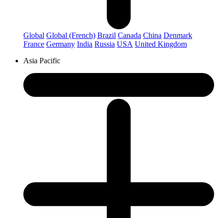
Global
Global (French)
Brazil
Canada
China
Denmark
France
Germany
India
Russia
USA
United Kingdom
Asia Pacific