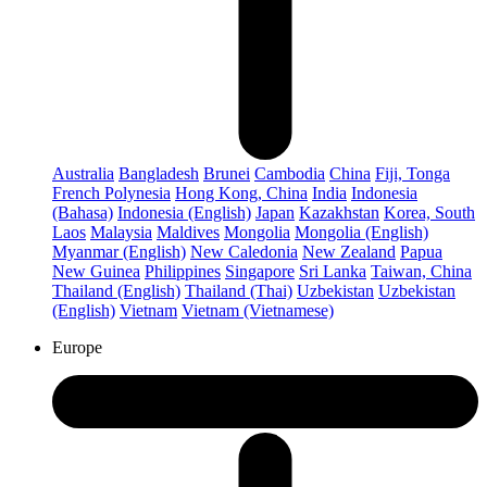
Australia
Bangladesh
Brunei
Cambodia
China
Fiji, Tonga
French Polynesia
Hong Kong, China
India
Indonesia
(Bahasa)
Indonesia (English)
Japan
Kazakhstan
Korea, South
Laos
Malaysia
Maldives
Mongolia
Mongolia (English)
Myanmar (English)
New Caledonia
New Zealand
Papua
New Guinea
Philippines
Singapore
Sri Lanka
Taiwan, China
Thailand (English)
Thailand (Thai)
Uzbekistan
Uzbekistan
(English)
Vietnam
Vietnam (Vietnamese)
Europe