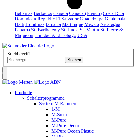
Bahamas
Barbados
Canada
Canada (French)
Costa Rica
Dominican Republic
El Salvador
Guadeloupe
Guatemala
Haiti
Honduras
Jamaica
Martinique
Mexico
Nicaragua
Panama
St. Barthelemy
St. Lucia
St. Martin
St. Pierre &
Miquelon
Trinidad And Tobago
USA
Suchbegriff
Produkte
Schalterprogramme
System M Rahmen
1-M
M-Smart
M-Pure
M-Pure Decor
M-Pure Ocean Plastic
M-Plan