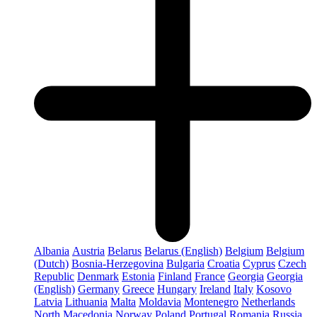
Albania
Austria
Belarus
Belarus (English)
Belgium
Belgium
(Dutch)
Bosnia-Herzegovina
Bulgaria
Croatia
Cyprus
Czech
Republic
Denmark
Estonia
Finland
France
Georgia
Georgia
(English)
Germany
Greece
Hungary
Ireland
Italy
Kosovo
Latvia
Lithuania
Malta
Moldavia
Montenegro
Netherlands
North Macedonia
Norway
Poland
Portugal
Romania
Russia