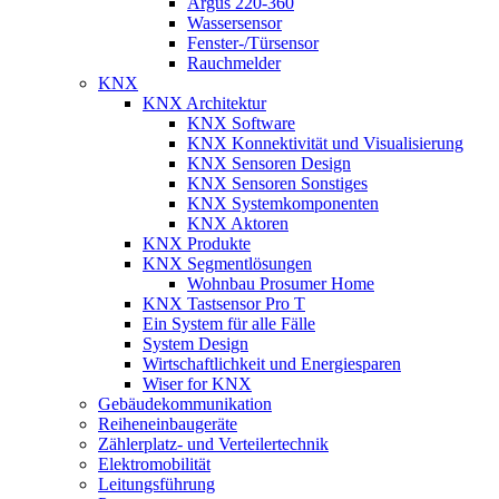
Argus 220-360
Wassersensor
Fenster-/Türsensor
Rauchmelder
KNX
KNX Architektur
KNX Software
KNX Konnektivität und Visualisierung
KNX Sensoren Design
KNX Sensoren Sonstiges
KNX Systemkomponenten
KNX Aktoren
KNX Produkte
KNX Segmentlösungen
Wohnbau Prosumer Home
KNX Tastsensor Pro T
Ein System für alle Fälle
System Design
Wirtschaftlichkeit und Energiesparen
Wiser for KNX
Gebäudekommunikation
Reiheneinbaugeräte
Zählerplatz- und Verteilertechnik
Elektromobilität
Leitungsführung