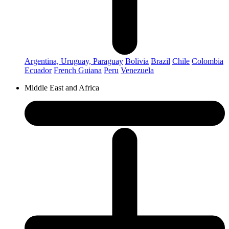
Argentina, Uruguay, Paraguay
Bolivia
Brazil
Chile
Colombia
Ecuador
French Guiana
Peru
Venezuela
Middle East and Africa