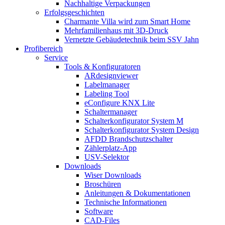
Nachhaltige Verpackungen
Erfolgsgeschichten
Charmante Villa wird zum Smart Home
Mehrfamilienhaus mit 3D-Druck
Vernetzte Gebäudetechnik beim SSV Jahn
Profibereich
Service
Tools & Konfiguratoren
ARdesignviewer
Labelmanager
Labeling Tool
eConfigure KNX Lite
Schaltermanager
Schalterkonfigurator System M
Schalterkonfigurator System Design
AFDD Brandschutzschalter
Zählerplatz-App
USV-Selektor
Downloads
Wiser Downloads
Broschüren
Anleitungen & Dokumentationen
Technische Informationen
Software
CAD-Files