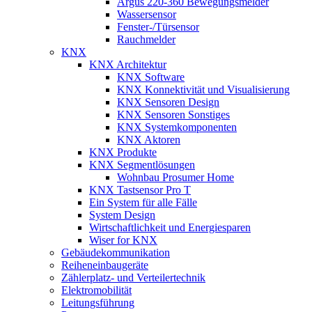
Argus 220-360 Bewegungsmelder
Wassersensor
Fenster-/Türsensor
Rauchmelder
KNX
KNX Architektur
KNX Software
KNX Konnektivität und Visualisierung
KNX Sensoren Design
KNX Sensoren Sonstiges
KNX Systemkomponenten
KNX Aktoren
KNX Produkte
KNX Segmentlösungen
Wohnbau Prosumer Home
KNX Tastsensor Pro T
Ein System für alle Fälle
System Design
Wirtschaftlichkeit und Energiesparen
Wiser for KNX
Gebäudekommunikation
Reiheneinbaugeräte
Zählerplatz- und Verteilertechnik
Elektromobilität
Leitungsführung