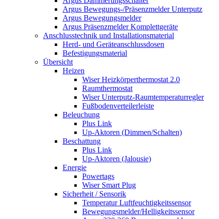
Argus Dämmerungsschalter
Argus Bewegungs-/Präsenzmelder Unterputz
Argus Bewegungsmelder
Argus Präsenzmelder Komplettgeräte
Anschlusstechnik und Installationsmaterial
Herd- und Geräteanschlussdosen
Befestigungsmaterial
Übersicht
Heizen
Wiser Heizkörperthermostat 2.0
Raumthermostat
Wiser Unterputz-Raumtemperaturregler
Fußbodenverteilerleiste
Beleuchung
Plus Link
Up-Aktoren (Dimmen/Schalten)
Beschattung
Plus Link
Up-Aktoren (Jalousie)
Energie
Powertags
Wiser Smart Plug
Sicherheit / Sensorik
Temperatur Luftfeuchtigkeitssensor
Bewegungsmelder/Helligkeitssensor