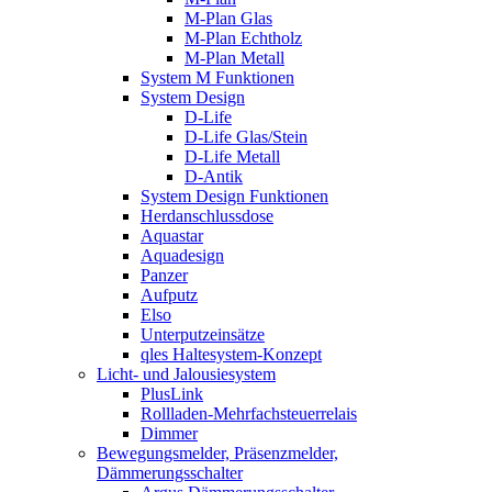
M-Plan Glas
M-Plan Echtholz
M-Plan Metall
System M Funktionen
System Design
D-Life
D-Life Glas/Stein
D-Life Metall
D-Antik
System Design Funktionen
Herdanschlussdose
Aquastar
Aquadesign
Panzer
Aufputz
Elso
Unterputzeinsätze
qles Haltesystem-Konzept
Licht- und Jalousiesystem
PlusLink
Rollladen-Mehrfachsteuerrelais
Dimmer
Bewegungsmelder, Präsenzmelder,
Dämmerungsschalter