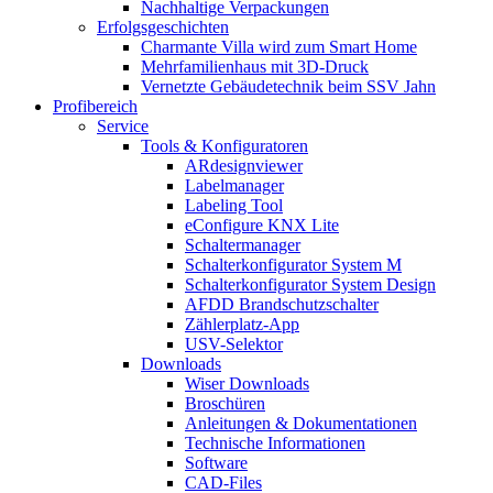
Nachhaltige Verpackungen
Erfolgsgeschichten
Charmante Villa wird zum Smart Home
Mehrfamilienhaus mit 3D-Druck
Vernetzte Gebäudetechnik beim SSV Jahn
Profibereich
Service
Tools & Konfiguratoren
ARdesignviewer
Labelmanager
Labeling Tool
eConfigure KNX Lite
Schaltermanager
Schalterkonfigurator System M
Schalterkonfigurator System Design
AFDD Brandschutzschalter
Zählerplatz-App
USV-Selektor
Downloads
Wiser Downloads
Broschüren
Anleitungen & Dokumentationen
Technische Informationen
Software
CAD-Files