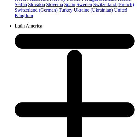
Serbia
Slovakia
Slovenia
Spain
Sweden
Switzerland (French)
Switzerland (German)
Turkey
Ukraine (Ukrainian)
United
Kingdom
Latin America