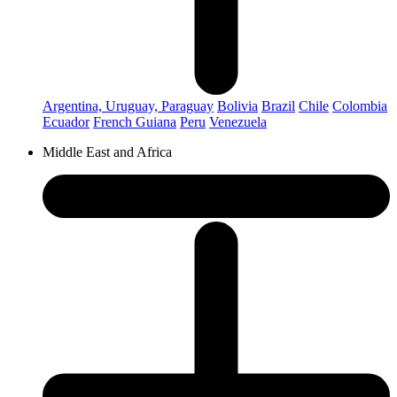
Argentina, Uruguay, Paraguay
Bolivia
Brazil
Chile
Colombia
Ecuador
French Guiana
Peru
Venezuela
Middle East and Africa