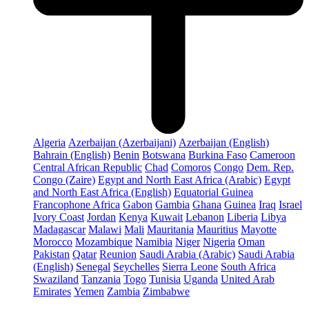
Algeria
Azerbaijan (Azerbaijani)
Azerbaijan (English)
Bahrain (English)
Benin
Botswana
Burkina Faso
Cameroon
Central African Republic
Chad
Comoros
Congo
Dem. Rep.
Congo (Zaire)
Egypt and North East Africa (Arabic)
Egypt
and North East Africa (English)
Equatorial Guinea
Francophone Africa
Gabon
Gambia
Ghana
Guinea
Iraq
Israel
Ivory Coast
Jordan
Kenya
Kuwait
Lebanon
Liberia
Libya
Madagascar
Malawi
Mali
Mauritania
Mauritius
Mayotte
Morocco
Mozambique
Namibia
Niger
Nigeria
Oman
Pakistan
Qatar
Reunion
Saudi Arabia (Arabic)
Saudi Arabia
(English)
Senegal
Seychelles
Sierra Leone
South Africa
Swaziland
Tanzania
Togo
Tunisia
Uganda
United Arab
Emirates
Yemen
Zambia
Zimbabwe