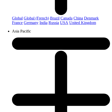
Global
Global (French)
Brazil
Canada
China
Denmark
France
Germany
India
Russia
USA
United Kingdom
Asia Pacific