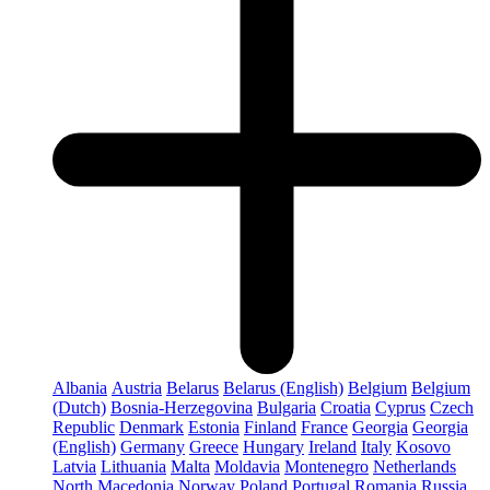
Albania
Austria
Belarus
Belarus (English)
Belgium
Belgium
(Dutch)
Bosnia-Herzegovina
Bulgaria
Croatia
Cyprus
Czech
Republic
Denmark
Estonia
Finland
France
Georgia
Georgia
(English)
Germany
Greece
Hungary
Ireland
Italy
Kosovo
Latvia
Lithuania
Malta
Moldavia
Montenegro
Netherlands
North Macedonia
Norway
Poland
Portugal
Romania
Russia