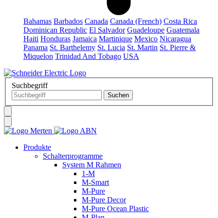
Bahamas
Barbados
Canada
Canada (French)
Costa Rica
Dominican Republic
El Salvador
Guadeloupe
Guatemala
Haiti
Honduras
Jamaica
Martinique
Mexico
Nicaragua
Panama
St. Barthelemy
St. Lucia
St. Martin
St. Pierre &
Miquelon
Trinidad And Tobago
USA
Suchbegriff
Produkte
Schalterprogramme
System M Rahmen
1-M
M-Smart
M-Pure
M-Pure Decor
M-Pure Ocean Plastic
M-Plan