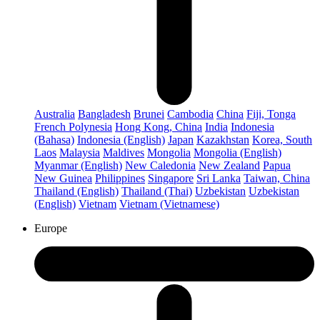
Australia
Bangladesh
Brunei
Cambodia
China
Fiji, Tonga
French Polynesia
Hong Kong, China
India
Indonesia
(Bahasa)
Indonesia (English)
Japan
Kazakhstan
Korea, South
Laos
Malaysia
Maldives
Mongolia
Mongolia (English)
Myanmar (English)
New Caledonia
New Zealand
Papua
New Guinea
Philippines
Singapore
Sri Lanka
Taiwan, China
Thailand (English)
Thailand (Thai)
Uzbekistan
Uzbekistan
(English)
Vietnam
Vietnam (Vietnamese)
Europe