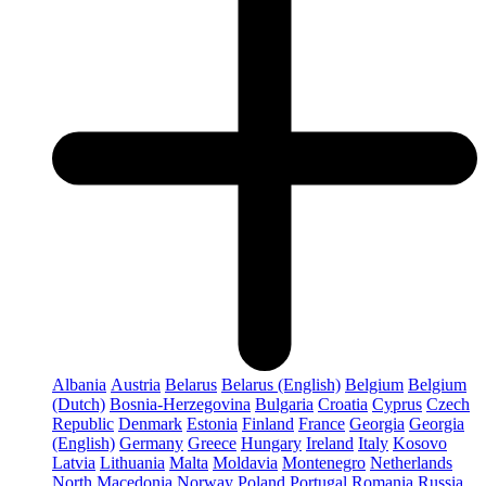
Albania
Austria
Belarus
Belarus (English)
Belgium
Belgium
(Dutch)
Bosnia-Herzegovina
Bulgaria
Croatia
Cyprus
Czech
Republic
Denmark
Estonia
Finland
France
Georgia
Georgia
(English)
Germany
Greece
Hungary
Ireland
Italy
Kosovo
Latvia
Lithuania
Malta
Moldavia
Montenegro
Netherlands
North Macedonia
Norway
Poland
Portugal
Romania
Russia