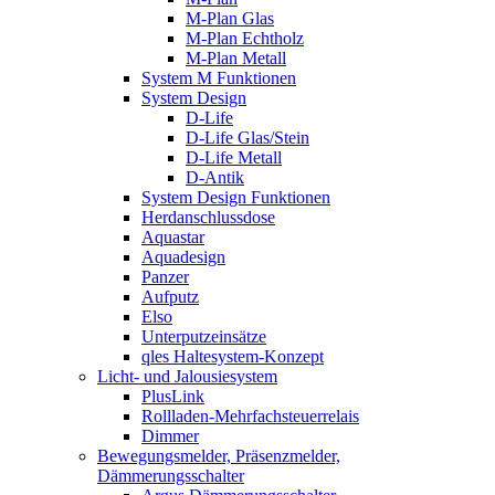
M-Plan Glas
M-Plan Echtholz
M-Plan Metall
System M Funktionen
System Design
D-Life
D-Life Glas/Stein
D-Life Metall
D-Antik
System Design Funktionen
Herdanschlussdose
Aquastar
Aquadesign
Panzer
Aufputz
Elso
Unterputzeinsätze
qles Haltesystem-Konzept
Licht- und Jalousiesystem
PlusLink
Rollladen-Mehrfachsteuerrelais
Dimmer
Bewegungsmelder, Präsenzmelder,
Dämmerungsschalter