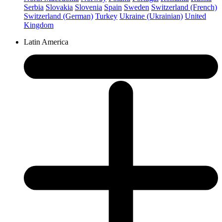
Serbia
Slovakia
Slovenia
Spain
Sweden
Switzerland (French)
Switzerland (German)
Turkey
Ukraine (Ukrainian)
United
Kingdom
Latin America