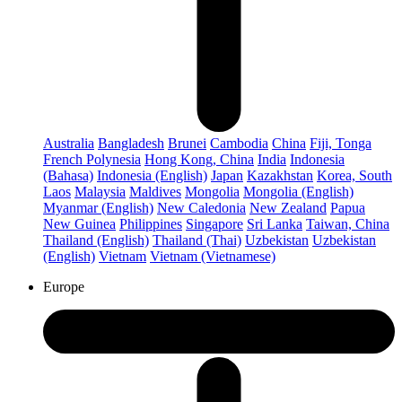
Australia
Bangladesh
Brunei
Cambodia
China
Fiji, Tonga
French Polynesia
Hong Kong, China
India
Indonesia
(Bahasa)
Indonesia (English)
Japan
Kazakhstan
Korea, South
Laos
Malaysia
Maldives
Mongolia
Mongolia (English)
Myanmar (English)
New Caledonia
New Zealand
Papua
New Guinea
Philippines
Singapore
Sri Lanka
Taiwan, China
Thailand (English)
Thailand (Thai)
Uzbekistan
Uzbekistan
(English)
Vietnam
Vietnam (Vietnamese)
Europe