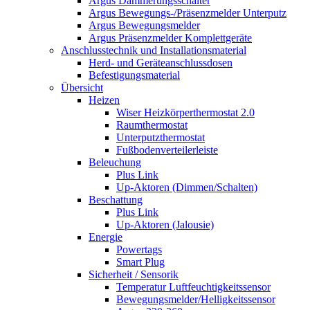
Argus Dämmerungsschalter
Argus Bewegungs-/Präsenzmelder Unterputz
Argus Bewegungsmelder
Argus Präsenzmelder Komplettgeräte
Anschlusstechnik und Installationsmaterial
Herd- und Geräteanschlussdosen
Befestigungsmaterial
Übersicht
Heizen
Wiser Heizkörperthermostat 2.0
Raumthermostat
Unterputzthermostat
Fußbodenverteilerleiste
Beleuchung
Plus Link
Up-Aktoren (Dimmen/Schalten)
Beschattung
Plus Link
Up-Aktoren (Jalousie)
Energie
Powertags
Smart Plug
Sicherheit / Sensorik
Temperatur Luftfeuchtigkeitssensor
Bewegungsmelder/Helligkeitssensor