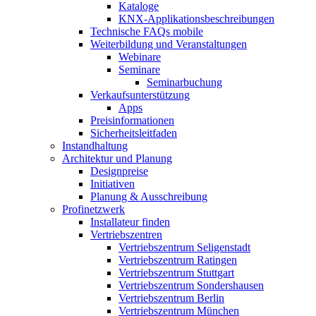
Kataloge
KNX-Applikationsbeschreibungen
Technische FAQs mobile
Weiterbildung und Veranstaltungen
Webinare
Seminare
Seminarbuchung
Verkaufsunterstützung
Apps
Preisinformationen
Sicherheitsleitfaden
Instandhaltung
Architektur und Planung
Designpreise
Initiativen
Planung & Ausschreibung
Profinetzwerk
Installateur finden
Vertriebszentren
Vertriebszentrum Seligenstadt
Vertriebszentrum Ratingen
Vertriebszentrum Stuttgart
Vertriebszentrum Sondershausen
Vertriebszentrum Berlin
Vertriebszentrum München