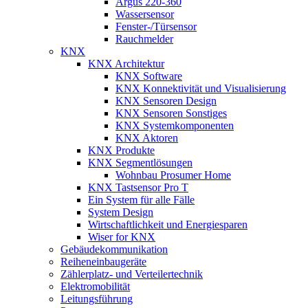
Argus 220-360
Wassersensor
Fenster-/Türsensor
Rauchmelder
KNX
KNX Architektur
KNX Software
KNX Konnektivität und Visualisierung
KNX Sensoren Design
KNX Sensoren Sonstiges
KNX Systemkomponenten
KNX Aktoren
KNX Produkte
KNX Segmentlösungen
Wohnbau Prosumer Home
KNX Tastsensor Pro T
Ein System für alle Fälle
System Design
Wirtschaftlichkeit und Energiesparen
Wiser for KNX
Gebäudekommunikation
Reiheneinbaugeräte
Zählerplatz- und Verteilertechnik
Elektromobilität
Leitungsführung