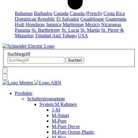
Bahamas
Barbados
Canada
Canada (French)
Costa Rica
Dominican Republic
El Salvador
Guadeloupe
Guatemala
Haiti
Honduras
Jamaica
Martinique
Mexico
Nicaragua
Panama
St. Barthelemy
St. Lucia
St. Martin
St. Pierre &
Miquelon
Trinidad And Tobago
USA
Suchbegriff
Produkte
Schalterprogramme
System M Rahmen
1-M
M-Smart
M-Pure
M-Pure Decor
M-Pure Ocean Plastic
M-Plan