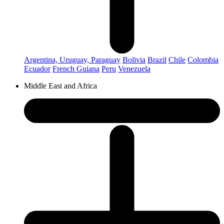
Argentina, Uruguay, Paraguay
Bolivia
Brazil
Chile
Colombia
Ecuador
French Guiana
Peru
Venezuela
Middle East and Africa