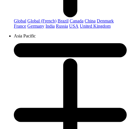
Global
Global (French)
Brazil
Canada
China
Denmark
France
Germany
India
Russia
USA
United Kingdom
Asia Pacific