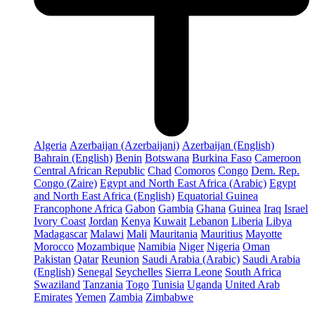
Algeria
Azerbaijan (Azerbaijani)
Azerbaijan (English)
Bahrain (English)
Benin
Botswana
Burkina Faso
Cameroon
Central African Republic
Chad
Comoros
Congo
Dem. Rep.
Congo (Zaire)
Egypt and North East Africa (Arabic)
Egypt
and North East Africa (English)
Equatorial Guinea
Francophone Africa
Gabon
Gambia
Ghana
Guinea
Iraq
Israel
Ivory Coast
Jordan
Kenya
Kuwait
Lebanon
Liberia
Libya
Madagascar
Malawi
Mali
Mauritania
Mauritius
Mayotte
Morocco
Mozambique
Namibia
Niger
Nigeria
Oman
Pakistan
Qatar
Reunion
Saudi Arabia (Arabic)
Saudi Arabia
(English)
Senegal
Seychelles
Sierra Leone
South Africa
Swaziland
Tanzania
Togo
Tunisia
Uganda
United Arab
Emirates
Yemen
Zambia
Zimbabwe