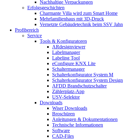
Nachhaltige Verpackungen
Erfolgsgeschichten
Charmante Villa wird zum Smart Home
Mehrfamilienhaus mit 3D-Druck
Vernetzte Gebäudetechnik beim SSV Jahn
Profibereich
Service
Tools & Konfiguratoren
ARdesignviewer
Labelmanager
Labeling Tool
eConfigure KNX Lite
Schaltermanager
Schalterkonfigurator System M
Schalterkonfigurator System Design
AFDD Brandschutzschalter
Zählerplatz-App
USV-Selektor
Downloads
Wiser Downloads
Broschüren
Anleitungen & Dokumentationen
Technische Informationen
Software
CAD-Files