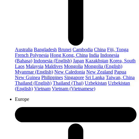
Australia
Bangladesh
Brunei
Cambodia
China
Fiji, Tonga
French Polynesia
Hong Kong, China
India
Indonesia
(Bahasa)
Indonesia (English)
Japan
Kazakhstan
Korea, South
Laos
Malaysia
Maldives
Mongolia
Mongolia (English)
Myanmar (English)
New Caledonia
New Zealand
Papua
New Guinea
Philippines
Singapore
Sri Lanka
Taiwan, China
Thailand (English)
Thailand (Thai)
Uzbekistan
Uzbekistan
(English)
Vietnam
Vietnam (Vietnamese)
Europe