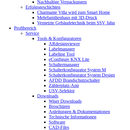
Nachhaltige Verpackungen
Erfolgsgeschichten
Charmante Villa wird zum Smart Home
Mehrfamilienhaus mit 3D-Druck
Vernetzte Gebäudetechnik beim SSV Jahn
Profibereich
Service
Tools & Konfiguratoren
ARdesignviewer
Labelmanager
Labeling Tool
eConfigure KNX Lite
Schaltermanager
Schalterkonfigurator System M
Schalterkonfigurator System Design
AFDD Brandschutzschalter
Zählerplatz-App
USV-Selektor
Downloads
Wiser Downloads
Broschüren
Anleitungen & Dokumentationen
Technische Informationen
Software
CAD-Files