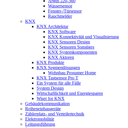
Argus 220-360
Wassersensor
Fenster-/Türsensor
Rauchmelder
KNX
KNX Architektur
KNX Software
KNX Konnektivität und Visualisierung
KNX Sensoren Design
KNX Sensoren Sonstiges
KNX Systemkomponenten
KNX Aktoren
KNX Produkte
KNX Segmentlösungen
Wohnbau Prosumer Home
KNX Tastsensor Pro T
Ein System für alle Fälle
System Design
Wirtschaftlichkeit und Energiesparen
Wiser for KNX
Gebäudekommunikation
Reiheneinbaugeräte
Zählerplatz- und Verteilertechnik
Elektromobilität
Leitungsführung