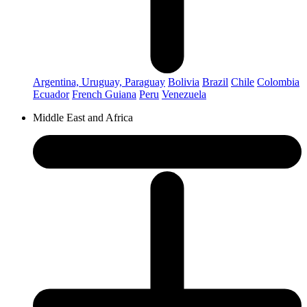
Argentina, Uruguay, Paraguay
Bolivia
Brazil
Chile
Colombia
Ecuador
French Guiana
Peru
Venezuela
Middle East and Africa