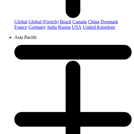
Global
Global (French)
Brazil
Canada
China
Denmark
France
Germany
India
Russia
USA
United Kingdom
Asia Pacific