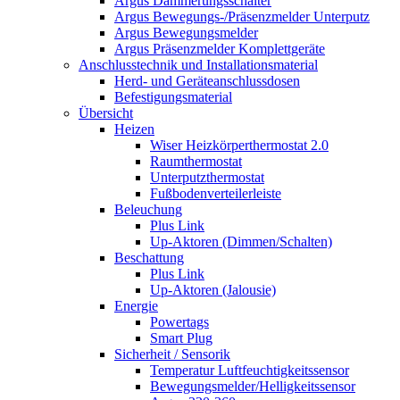
Argus Dämmerungsschalter
Argus Bewegungs-/Präsenzmelder Unterputz
Argus Bewegungsmelder
Argus Präsenzmelder Komplettgeräte
Anschlusstechnik und Installationsmaterial
Herd- und Geräteanschlussdosen
Befestigungsmaterial
Übersicht
Heizen
Wiser Heizkörperthermostat 2.0
Raumthermostat
Unterputzthermostat
Fußbodenverteilerleiste
Beleuchung
Plus Link
Up-Aktoren (Dimmen/Schalten)
Beschattung
Plus Link
Up-Aktoren (Jalousie)
Energie
Powertags
Smart Plug
Sicherheit / Sensorik
Temperatur Luftfeuchtigkeitssensor
Bewegungsmelder/Helligkeitssensor