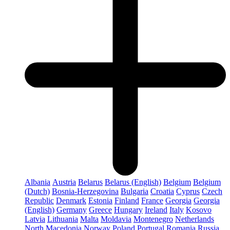
Albania
Austria
Belarus
Belarus (English)
Belgium
Belgium
(Dutch)
Bosnia-Herzegovina
Bulgaria
Croatia
Cyprus
Czech
Republic
Denmark
Estonia
Finland
France
Georgia
Georgia
(English)
Germany
Greece
Hungary
Ireland
Italy
Kosovo
Latvia
Lithuania
Malta
Moldavia
Montenegro
Netherlands
North Macedonia
Norway
Poland
Portugal
Romania
Russia