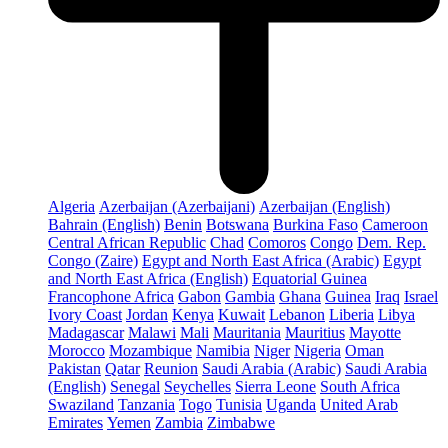
Algeria
Azerbaijan (Azerbaijani)
Azerbaijan (English)
Bahrain (English)
Benin
Botswana
Burkina Faso
Cameroon
Central African Republic
Chad
Comoros
Congo
Dem. Rep.
Congo (Zaire)
Egypt and North East Africa (Arabic)
Egypt
and North East Africa (English)
Equatorial Guinea
Francophone Africa
Gabon
Gambia
Ghana
Guinea
Iraq
Israel
Ivory Coast
Jordan
Kenya
Kuwait
Lebanon
Liberia
Libya
Madagascar
Malawi
Mali
Mauritania
Mauritius
Mayotte
Morocco
Mozambique
Namibia
Niger
Nigeria
Oman
Pakistan
Qatar
Reunion
Saudi Arabia (Arabic)
Saudi Arabia
(English)
Senegal
Seychelles
Sierra Leone
South Africa
Swaziland
Tanzania
Togo
Tunisia
Uganda
United Arab
Emirates
Yemen
Zambia
Zimbabwe