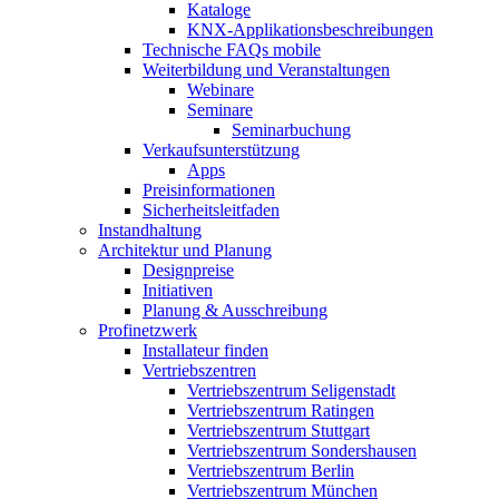
Kataloge
KNX-Applikationsbeschreibungen
Technische FAQs mobile
Weiterbildung und Veranstaltungen
Webinare
Seminare
Seminarbuchung
Verkaufsunterstützung
Apps
Preisinformationen
Sicherheitsleitfaden
Instandhaltung
Architektur und Planung
Designpreise
Initiativen
Planung & Ausschreibung
Profinetzwerk
Installateur finden
Vertriebszentren
Vertriebszentrum Seligenstadt
Vertriebszentrum Ratingen
Vertriebszentrum Stuttgart
Vertriebszentrum Sondershausen
Vertriebszentrum Berlin
Vertriebszentrum München