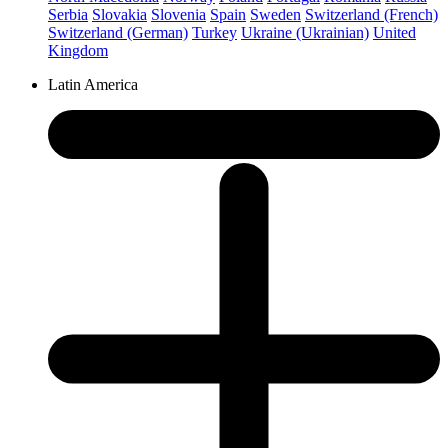
Serbia
Slovakia
Slovenia
Spain
Sweden
Switzerland (French)
Switzerland (German)
Turkey
Ukraine (Ukrainian)
United
Kingdom
Latin America