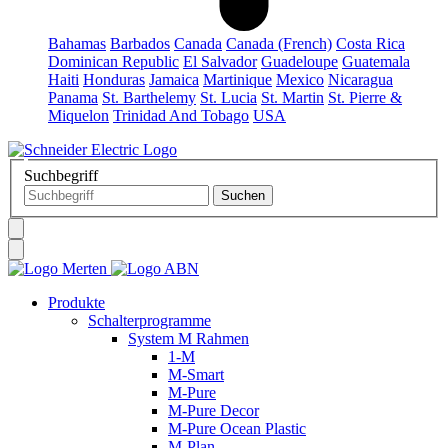
Bahamas
Barbados
Canada
Canada (French)
Costa Rica
Dominican Republic
El Salvador
Guadeloupe
Guatemala
Haiti
Honduras
Jamaica
Martinique
Mexico
Nicaragua
Panama
St. Barthelemy
St. Lucia
St. Martin
St. Pierre &
Miquelon
Trinidad And Tobago
USA
Suchbegriff
Produkte
Schalterprogramme
System M Rahmen
1-M
M-Smart
M-Pure
M-Pure Decor
M-Pure Ocean Plastic
M-Plan