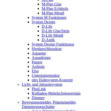
M-Plan Glas
M-Plan Echtholz
M-Plan Metall
System M Funktionen
System Design
D-Life
D-Life Glas/Stein
D-Life Metall
D-Antik
System Design Funktionen
Herdanschlussdose
Aquastar
Aquadesign
Panzer
Aufputz
Elso
Unterputzeinsätze
qles Haltesystem-Konzept
Licht- und Jalousiesystem
PlusLink
Rollladen-Mehrfachsteuerrelais
Dimmer
Bewegungsmelder, Präsenzmelder,
Dämmerungsschalter