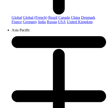
Global
Global (French)
Brazil
Canada
China
Denmark
France
Germany
India
Russia
USA
United Kingdom
Asia Pacific