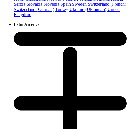
Serbia
Slovakia
Slovenia
Spain
Sweden
Switzerland (French)
Switzerland (German)
Turkey
Ukraine (Ukrainian)
United
Kingdom
Latin America