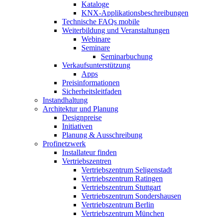
Kataloge
KNX-Applikationsbeschreibungen
Technische FAQs mobile
Weiterbildung und Veranstaltungen
Webinare
Seminare
Seminarbuchung
Verkaufsunterstützung
Apps
Preisinformationen
Sicherheitsleitfaden
Instandhaltung
Architektur und Planung
Designpreise
Initiativen
Planung & Ausschreibung
Profinetzwerk
Installateur finden
Vertriebszentren
Vertriebszentrum Seligenstadt
Vertriebszentrum Ratingen
Vertriebszentrum Stuttgart
Vertriebszentrum Sondershausen
Vertriebszentrum Berlin
Vertriebszentrum München