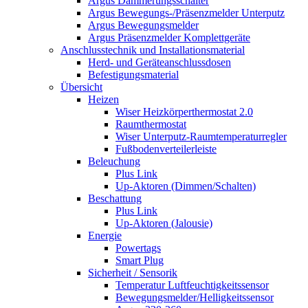
Argus Dämmerungsschalter
Argus Bewegungs-/Präsenzmelder Unterputz
Argus Bewegungsmelder
Argus Präsenzmelder Komplettgeräte
Anschlusstechnik und Installationsmaterial
Herd- und Geräteanschlussdosen
Befestigungsmaterial
Übersicht
Heizen
Wiser Heizkörperthermostat 2.0
Raumthermostat
Wiser Unterputz-Raumtemperaturregler
Fußbodenverteilerleiste
Beleuchung
Plus Link
Up-Aktoren (Dimmen/Schalten)
Beschattung
Plus Link
Up-Aktoren (Jalousie)
Energie
Powertags
Smart Plug
Sicherheit / Sensorik
Temperatur Luftfeuchtigkeitssensor
Bewegungsmelder/Helligkeitssensor