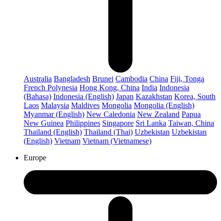
Australia
Bangladesh
Brunei
Cambodia
China
Fiji, Tonga
French Polynesia
Hong Kong, China
India
Indonesia
(Bahasa)
Indonesia (English)
Japan
Kazakhstan
Korea, South
Laos
Malaysia
Maldives
Mongolia
Mongolia (English)
Myanmar (English)
New Caledonia
New Zealand
Papua
New Guinea
Philippines
Singapore
Sri Lanka
Taiwan, China
Thailand (English)
Thailand (Thai)
Uzbekistan
Uzbekistan
(English)
Vietnam
Vietnam (Vietnamese)
Europe