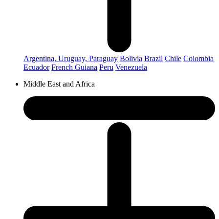
Argentina, Uruguay, Paraguay
Bolivia
Brazil
Chile
Colombia
Ecuador
French Guiana
Peru
Venezuela
Middle East and Africa