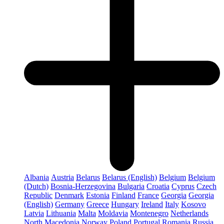
Albania
Austria
Belarus
Belarus (English)
Belgium
Belgium
(Dutch)
Bosnia-Herzegovina
Bulgaria
Croatia
Cyprus
Czech
Republic
Denmark
Estonia
Finland
France
Georgia
Georgia
(English)
Germany
Greece
Hungary
Ireland
Italy
Kosovo
Latvia
Lithuania
Malta
Moldavia
Montenegro
Netherlands
North Macedonia
Norway
Poland
Portugal
Romania
Russia