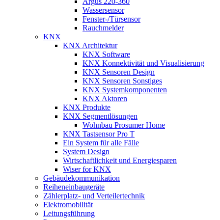
Argus 220-360
Wassersensor
Fenster-/Türsensor
Rauchmelder
KNX
KNX Architektur
KNX Software
KNX Konnektivität und Visualisierung
KNX Sensoren Design
KNX Sensoren Sonstiges
KNX Systemkomponenten
KNX Aktoren
KNX Produkte
KNX Segmentlösungen
Wohnbau Prosumer Home
KNX Tastsensor Pro T
Ein System für alle Fälle
System Design
Wirtschaftlichkeit und Energiesparen
Wiser for KNX
Gebäudekommunikation
Reiheneinbaugeräte
Zählerplatz- und Verteilertechnik
Elektromobilität
Leitungsführung