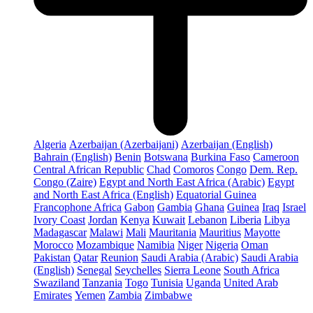
Algeria
Azerbaijan (Azerbaijani)
Azerbaijan (English)
Bahrain (English)
Benin
Botswana
Burkina Faso
Cameroon
Central African Republic
Chad
Comoros
Congo
Dem. Rep.
Congo (Zaire)
Egypt and North East Africa (Arabic)
Egypt
and North East Africa (English)
Equatorial Guinea
Francophone Africa
Gabon
Gambia
Ghana
Guinea
Iraq
Israel
Ivory Coast
Jordan
Kenya
Kuwait
Lebanon
Liberia
Libya
Madagascar
Malawi
Mali
Mauritania
Mauritius
Mayotte
Morocco
Mozambique
Namibia
Niger
Nigeria
Oman
Pakistan
Qatar
Reunion
Saudi Arabia (Arabic)
Saudi Arabia
(English)
Senegal
Seychelles
Sierra Leone
South Africa
Swaziland
Tanzania
Togo
Tunisia
Uganda
United Arab
Emirates
Yemen
Zambia
Zimbabwe