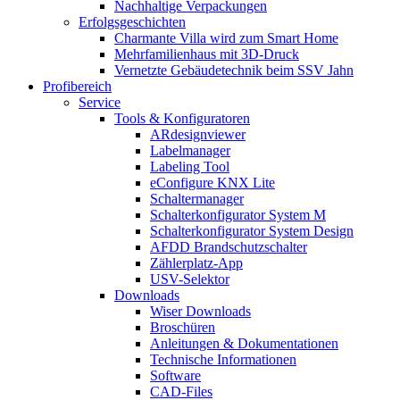
Nachhaltige Verpackungen
Erfolgsgeschichten
Charmante Villa wird zum Smart Home
Mehrfamilienhaus mit 3D-Druck
Vernetzte Gebäudetechnik beim SSV Jahn
Profibereich
Service
Tools & Konfiguratoren
ARdesignviewer
Labelmanager
Labeling Tool
eConfigure KNX Lite
Schaltermanager
Schalterkonfigurator System M
Schalterkonfigurator System Design
AFDD Brandschutzschalter
Zählerplatz-App
USV-Selektor
Downloads
Wiser Downloads
Broschüren
Anleitungen & Dokumentationen
Technische Informationen
Software
CAD-Files