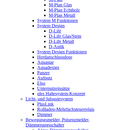
M-Plan Glas
M-Plan Echtholz
M-Plan Metall
System M Funktionen
System Design
D-Life
D-Life Glas/Stein
D-Life Metall
D-Antik
System Design Funktionen
Herdanschlussdose
Aquastar
Aquadesign
Panzer
Aufputz
Elso
Unterputzeinsätze
qles Haltesystem-Konzept
Licht- und Jalousiesystem
PlusLink
Rollladen-Mehrfachsteuerrelais
Dimmer
Bewegungsmelder, Präsenzmelder,
Dämmerungsschalter