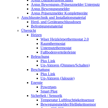
Argus Dämmerungsschalter
Argus Bewegungs-/Präsenzmelder Unterputz
Argus Bewegungsmelder
Argus Präsenzmelder Komplettgeräte
Anschlusstechnik und Installationsmaterial
Herd- und Geräteanschlussdosen
Befestigungsmaterial
Übersicht
Heizen
Wiser Heizkörperthermostat 2.0
Raumthermostat
Unterputzthermostat
Fußbodenverteilerleiste
Beleuchung
Plus Link
Up-Aktoren (Dimmen/Schalten)
Beschattung
Plus Link
Up-Aktoren (Jalousie)
Energie
Powertags
Smart Plug
Sicherheit / Sensorik
Temperatur Luftfeuchtigkeitssensor
Bewegungsmelder/Helligkeitssensor