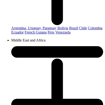
Argentina, Uruguay, Paraguay
Bolivia
Brazil
Chile
Colombia
Ecuador
French Guiana
Peru
Venezuela
Middle East and Africa