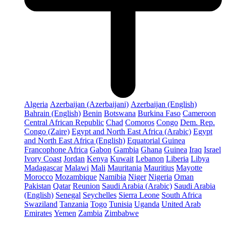
Algeria
Azerbaijan (Azerbaijani)
Azerbaijan (English)
Bahrain (English)
Benin
Botswana
Burkina Faso
Cameroon
Central African Republic
Chad
Comoros
Congo
Dem. Rep.
Congo (Zaire)
Egypt and North East Africa (Arabic)
Egypt
and North East Africa (English)
Equatorial Guinea
Francophone Africa
Gabon
Gambia
Ghana
Guinea
Iraq
Israel
Ivory Coast
Jordan
Kenya
Kuwait
Lebanon
Liberia
Libya
Madagascar
Malawi
Mali
Mauritania
Mauritius
Mayotte
Morocco
Mozambique
Namibia
Niger
Nigeria
Oman
Pakistan
Qatar
Reunion
Saudi Arabia (Arabic)
Saudi Arabia
(English)
Senegal
Seychelles
Sierra Leone
South Africa
Swaziland
Tanzania
Togo
Tunisia
Uganda
United Arab
Emirates
Yemen
Zambia
Zimbabwe