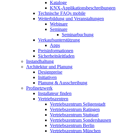
Kataloge
KNX-Applikationsbeschreibungen
Technische FAQs mobile
Weiterbildung und Veranstaltungen
Webinare
Seminare
Seminarbuchung
Verkaufsunterstützung
Apps
Preisinformationen
Sicherheitsleitfaden
Instandhaltung
Architektur und Planung
Designpreise
Initiativen
Planung & Ausschreibung
Profinetzwerk
Installateur finden
Vertriebszentren
Vertriebszentrum Seligenstadt
Vertriebszentrum Ratingen
Vertriebszentrum Stuttgart
Vertriebszentrum Sondershausen
Vertriebszentrum Berlin
Vertriebszentrum München