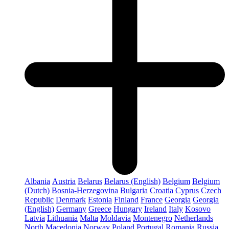
Albania
Austria
Belarus
Belarus (English)
Belgium
Belgium
(Dutch)
Bosnia-Herzegovina
Bulgaria
Croatia
Cyprus
Czech
Republic
Denmark
Estonia
Finland
France
Georgia
Georgia
(English)
Germany
Greece
Hungary
Ireland
Italy
Kosovo
Latvia
Lithuania
Malta
Moldavia
Montenegro
Netherlands
North Macedonia
Norway
Poland
Portugal
Romania
Russia