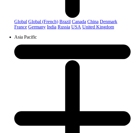
Global
Global (French)
Brazil
Canada
China
Denmark
France
Germany
India
Russia
USA
United Kingdom
Asia Pacific