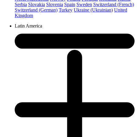
Serbia
Slovakia
Slovenia
Spain
Sweden
Switzerland (French)
Switzerland (German)
Turkey
Ukraine (Ukrainian)
United
Kingdom
Latin America