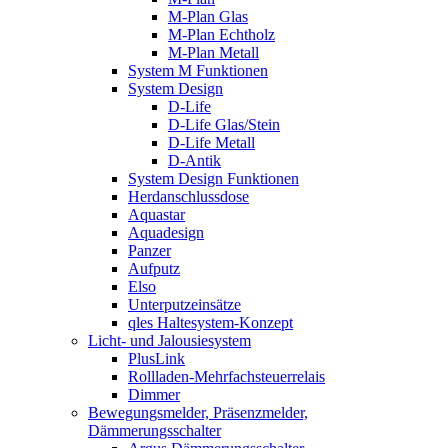
M-Plan Glas
M-Plan Echtholz
M-Plan Metall
System M Funktionen
System Design
D-Life
D-Life Glas/Stein
D-Life Metall
D-Antik
System Design Funktionen
Herdanschlussdose
Aquastar
Aquadesign
Panzer
Aufputz
Elso
Unterputzeinsätze
qles Haltesystem-Konzept
Licht- und Jalousiesystem
PlusLink
Rollladen-Mehrfachsteuerrelais
Dimmer
Bewegungsmelder, Präsenzmelder,
Dämmerungsschalter