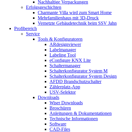
Nachhaltige Verpackungen
Erfolgsgeschichten
Charmante Villa wird zum Smart Home
Mehrfamilienhaus mit 3D-Druck
Vernetzte Gebäudetechnik beim SSV Jahn
Profibereich
Service
Tools & Konfiguratoren
ARdesignviewer
Labelmanager
Labeling Tool
eConfigure KNX Lite
Schaltermanager
Schalterkonfigurator System M
Schalterkonfigurator System Design
AFDD Brandschutzschalter
Zählerplatz-App
USV-Selektor
Downloads
Wiser Downloads
Broschüren
Anleitungen & Dokumentationen
Technische Informationen
Software
CAD-Files