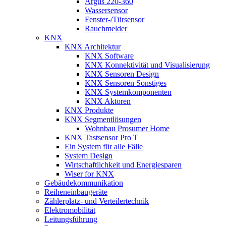
Argus 220-360
Wassersensor
Fenster-/Türsensor
Rauchmelder
KNX
KNX Architektur
KNX Software
KNX Konnektivität und Visualisierung
KNX Sensoren Design
KNX Sensoren Sonstiges
KNX Systemkomponenten
KNX Aktoren
KNX Produkte
KNX Segmentlösungen
Wohnbau Prosumer Home
KNX Tastsensor Pro T
Ein System für alle Fälle
System Design
Wirtschaftlichkeit und Energiesparen
Wiser for KNX
Gebäudekommunikation
Reiheneinbaugeräte
Zählerplatz- und Verteilertechnik
Elektromobilität
Leitungsführung