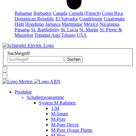
Bahamas
Barbados
Canada
Canada (French)
Costa Rica
Dominican Republic
El Salvador
Guadeloupe
Guatemala
Haiti
Honduras
Jamaica
Martinique
Mexico
Nicaragua
Panama
St. Barthelemy
St. Lucia
St. Martin
St. Pierre &
Miquelon
Trinidad And Tobago
USA
Suchbegriff
Produkte
Schalterprogramme
System M Rahmen
1-M
M-Smart
M-Pure
M-Pure Decor
M-Pure Ocean Plastic
M-Plan