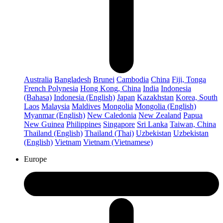
Australia
Bangladesh
Brunei
Cambodia
China
Fiji, Tonga
French Polynesia
Hong Kong, China
India
Indonesia
(Bahasa)
Indonesia (English)
Japan
Kazakhstan
Korea, South
Laos
Malaysia
Maldives
Mongolia
Mongolia (English)
Myanmar (English)
New Caledonia
New Zealand
Papua
New Guinea
Philippines
Singapore
Sri Lanka
Taiwan, China
Thailand (English)
Thailand (Thai)
Uzbekistan
Uzbekistan
(English)
Vietnam
Vietnam (Vietnamese)
Europe