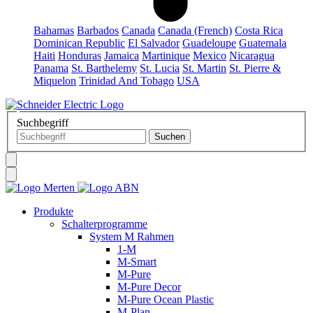
Bahamas
Barbados
Canada
Canada (French)
Costa Rica
Dominican Republic
El Salvador
Guadeloupe
Guatemala
Haiti
Honduras
Jamaica
Martinique
Mexico
Nicaragua
Panama
St. Barthelemy
St. Lucia
St. Martin
St. Pierre &
Miquelon
Trinidad And Tobago
USA
Suchbegriff
Produkte
Schalterprogramme
System M Rahmen
1-M
M-Smart
M-Pure
M-Pure Decor
M-Pure Ocean Plastic
M-Plan