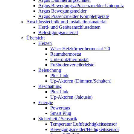
Argus Dämmerungsschalter
Argus Bewegungs-/Präsenzmelder Unterputz
Argus Bewegungsmelder
Argus Präsenzmelder Komplettgeräte
Anschlusstechnik und Installationsmaterial
Herd- und Geräteanschlussdosen
Befestigungsmaterial
Übersicht
Heizen
Wiser Heizkörperthermostat 2.0
Raumthermostat
Unterputzthermostat
Fußbodenverteilerleiste
Beleuchung
Plus Link
Up-Aktoren (Dimmen/Schalten)
Beschattung
Plus Link
Up-Aktoren (Jalousie)
Energie
Powertags
Smart Plug
Sicherheit / Sensorik
Temperatur Luftfeuchtigkeitssensor
Bewegungsmelder/Helligkeitssensor