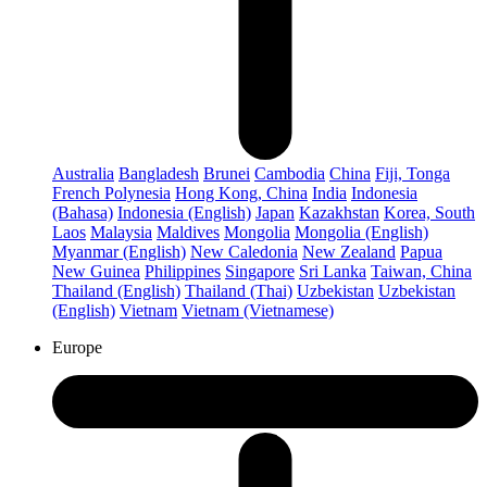
Australia
Bangladesh
Brunei
Cambodia
China
Fiji, Tonga
French Polynesia
Hong Kong, China
India
Indonesia
(Bahasa)
Indonesia (English)
Japan
Kazakhstan
Korea, South
Laos
Malaysia
Maldives
Mongolia
Mongolia (English)
Myanmar (English)
New Caledonia
New Zealand
Papua
New Guinea
Philippines
Singapore
Sri Lanka
Taiwan, China
Thailand (English)
Thailand (Thai)
Uzbekistan
Uzbekistan
(English)
Vietnam
Vietnam (Vietnamese)
Europe