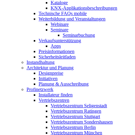
Kataloge
KNX-Applikationsbeschreibungen
Technische FAQs mobile
Weiterbildung und Veranstaltungen
Webinare
Seminare
Seminarbuchung
Verkaufsunterstützung
Apps
Preisinformationen
Sicherheitsleitfaden
Instandhaltung
Architektur und Planung
Designpreise
Initiativen
Planung & Ausschreibung
Profinetzwerk
Installateur finden
Vertriebszentren
Vertriebszentrum Seligenstadt
Vertriebszentrum Ratingen
Vertriebszentrum Stuttgart
Vertriebszentrum Sondershausen
Vertriebszentrum Berlin
Vertriebszentrum München