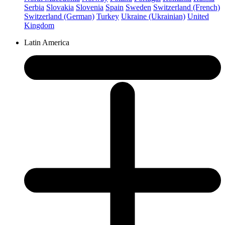
Serbia
Slovakia
Slovenia
Spain
Sweden
Switzerland (French)
Switzerland (German)
Turkey
Ukraine (Ukrainian)
United
Kingdom
Latin America