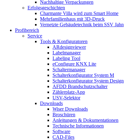
Nachhaltige Verpackungen
Erfolgsgeschichten
Charmante Villa wird zum Smart Home
Mehrfamilienhaus mit 3D-Druck
Vernetzte Gebäudetechnik beim SSV Jahn
Profibereich
Service
Tools & Konfiguratoren
ARdesignviewer
Labelmanager
Labeling Tool
eConfigure KNX Lite
Schaltermanager
Schalterkonfigurator System M
Schalterkonfigurator System Design
AFDD Brandschutzschalter
Zählerplatz-App
USV-Selektor
Downloads
Wiser Downloads
Broschüren
Anleitungen & Dokumentationen
Technische Informationen
Software
CAD-Files