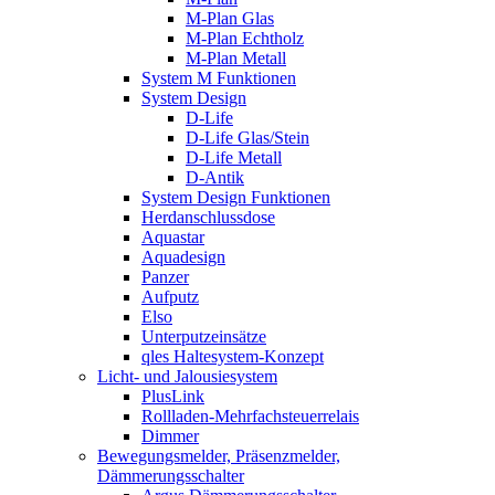
M-Plan Glas
M-Plan Echtholz
M-Plan Metall
System M Funktionen
System Design
D-Life
D-Life Glas/Stein
D-Life Metall
D-Antik
System Design Funktionen
Herdanschlussdose
Aquastar
Aquadesign
Panzer
Aufputz
Elso
Unterputzeinsätze
qles Haltesystem-Konzept
Licht- und Jalousiesystem
PlusLink
Rollladen-Mehrfachsteuerrelais
Dimmer
Bewegungsmelder, Präsenzmelder,
Dämmerungsschalter