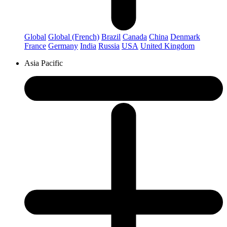
Global
Global (French)
Brazil
Canada
China
Denmark
France
Germany
India
Russia
USA
United Kingdom
Asia Pacific