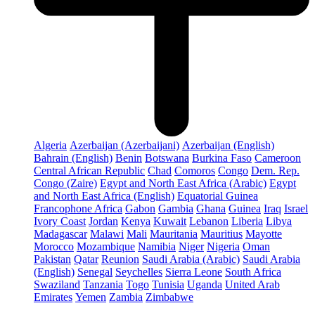
Algeria
Azerbaijan (Azerbaijani)
Azerbaijan (English)
Bahrain (English)
Benin
Botswana
Burkina Faso
Cameroon
Central African Republic
Chad
Comoros
Congo
Dem. Rep.
Congo (Zaire)
Egypt and North East Africa (Arabic)
Egypt
and North East Africa (English)
Equatorial Guinea
Francophone Africa
Gabon
Gambia
Ghana
Guinea
Iraq
Israel
Ivory Coast
Jordan
Kenya
Kuwait
Lebanon
Liberia
Libya
Madagascar
Malawi
Mali
Mauritania
Mauritius
Mayotte
Morocco
Mozambique
Namibia
Niger
Nigeria
Oman
Pakistan
Qatar
Reunion
Saudi Arabia (Arabic)
Saudi Arabia
(English)
Senegal
Seychelles
Sierra Leone
South Africa
Swaziland
Tanzania
Togo
Tunisia
Uganda
United Arab
Emirates
Yemen
Zambia
Zimbabwe