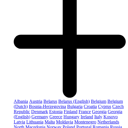
Albania
Austria
Belarus
Belarus (English)
Belgium
Belgium
(Dutch)
Bosnia-Herzegovina
Bulgaria
Croatia
Cyprus
Czech
Republic
Denmark
Estonia
Finland
France
Georgia
Georgia
(English)
Germany
Greece
Hungary
Ireland
Italy
Kosovo
Latvia
Lithuania
Malta
Moldavia
Montenegro
Netherlands
North Macedonia
Norway
Poland
Portugal
Romania
Russia