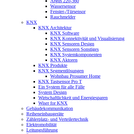
Argus 220-360
Wassersensor
Fenster-/Türsensor
Rauchmelder
KNX
KNX Architektur
KNX Software
KNX Konnektivität und Visualisierung
KNX Sensoren Design
KNX Sensoren Sonstiges
KNX Systemkomponenten
KNX Aktoren
KNX Produkte
KNX Segmentlösungen
Wohnbau Prosumer Home
KNX Tastsensor Pro T
Ein System für alle Fälle
System Design
Wirtschaftlichkeit und Energiesparen
Wiser for KNX
Gebäudekommunikation
Reiheneinbaugeräte
Zählerplatz- und Verteilertechnik
Elektromobilität
Leitungsführung