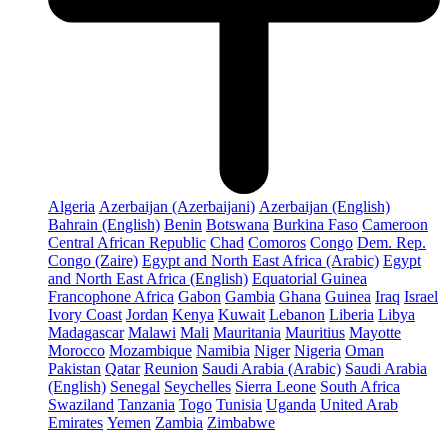
Algeria
Azerbaijan (Azerbaijani)
Azerbaijan (English)
Bahrain (English)
Benin
Botswana
Burkina Faso
Cameroon
Central African Republic
Chad
Comoros
Congo
Dem. Rep.
Congo (Zaire)
Egypt and North East Africa (Arabic)
Egypt
and North East Africa (English)
Equatorial Guinea
Francophone Africa
Gabon
Gambia
Ghana
Guinea
Iraq
Israel
Ivory Coast
Jordan
Kenya
Kuwait
Lebanon
Liberia
Libya
Madagascar
Malawi
Mali
Mauritania
Mauritius
Mayotte
Morocco
Mozambique
Namibia
Niger
Nigeria
Oman
Pakistan
Qatar
Reunion
Saudi Arabia (Arabic)
Saudi Arabia
(English)
Senegal
Seychelles
Sierra Leone
South Africa
Swaziland
Tanzania
Togo
Tunisia
Uganda
United Arab
Emirates
Yemen
Zambia
Zimbabwe