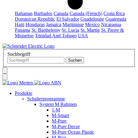
Bahamas
Barbados
Canada
Canada (French)
Costa Rica
Dominican Republic
El Salvador
Guadeloupe
Guatemala
Haiti
Honduras
Jamaica
Martinique
Mexico
Nicaragua
Panama
St. Barthelemy
St. Lucia
St. Martin
St. Pierre &
Miquelon
Trinidad And Tobago
USA
Suchbegriff
Produkte
Schalterprogramme
System M Rahmen
1-M
M-Smart
M-Pure
M-Pure Decor
M-Pure Ocean Plastic
M-Plan