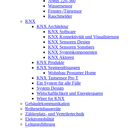
Argus 220-360
Wassersensor
Fenster-/Türsensor
Rauchmelder
KNX
KNX Architektur
KNX Software
KNX Konnektivität und Visualisierung
KNX Sensoren Design
KNX Sensoren Sonstiges
KNX Systemkomponenten
KNX Aktoren
KNX Produkte
KNX Segmentlösungen
Wohnbau Prosumer Home
KNX Tastsensor Pro T
Ein System für alle Fälle
System Design
Wirtschaftlichkeit und Energiesparen
Wiser for KNX
Gebäudekommunikation
Reiheneinbaugeräte
Zählerplatz- und Verteilertechnik
Elektromobilität
Leitungsführung