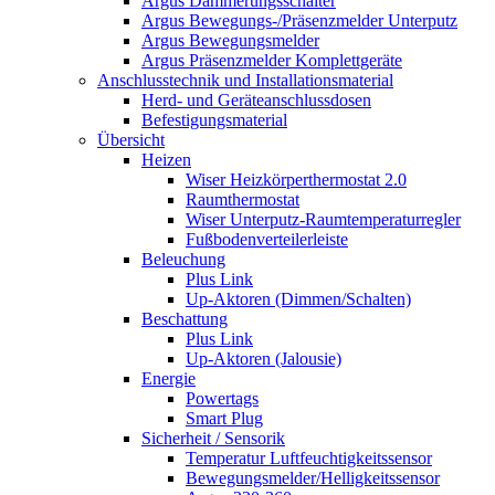
Argus Dämmerungsschalter
Argus Bewegungs-/Präsenzmelder Unterputz
Argus Bewegungsmelder
Argus Präsenzmelder Komplettgeräte
Anschlusstechnik und Installationsmaterial
Herd- und Geräteanschlussdosen
Befestigungsmaterial
Übersicht
Heizen
Wiser Heizkörperthermostat 2.0
Raumthermostat
Wiser Unterputz-Raumtemperaturregler
Fußbodenverteilerleiste
Beleuchung
Plus Link
Up-Aktoren (Dimmen/Schalten)
Beschattung
Plus Link
Up-Aktoren (Jalousie)
Energie
Powertags
Smart Plug
Sicherheit / Sensorik
Temperatur Luftfeuchtigkeitssensor
Bewegungsmelder/Helligkeitssensor