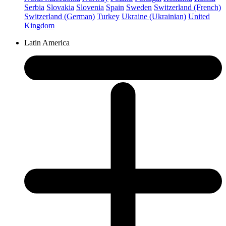
Serbia
Slovakia
Slovenia
Spain
Sweden
Switzerland (French)
Switzerland (German)
Turkey
Ukraine (Ukrainian)
United
Kingdom
Latin America