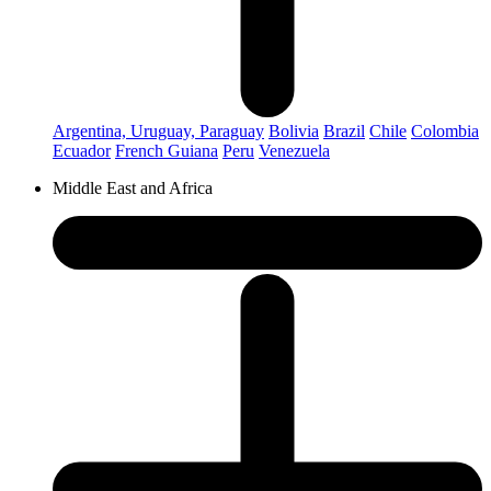
Argentina, Uruguay, Paraguay
Bolivia
Brazil
Chile
Colombia
Ecuador
French Guiana
Peru
Venezuela
Middle East and Africa