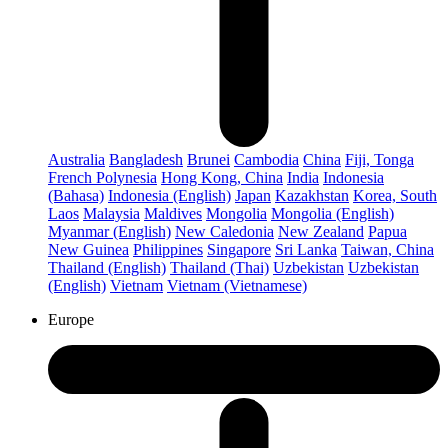
Australia
Bangladesh
Brunei
Cambodia
China
Fiji, Tonga
French Polynesia
Hong Kong, China
India
Indonesia
(Bahasa)
Indonesia (English)
Japan
Kazakhstan
Korea, South
Laos
Malaysia
Maldives
Mongolia
Mongolia (English)
Myanmar (English)
New Caledonia
New Zealand
Papua
New Guinea
Philippines
Singapore
Sri Lanka
Taiwan, China
Thailand (English)
Thailand (Thai)
Uzbekistan
Uzbekistan
(English)
Vietnam
Vietnam (Vietnamese)
Europe