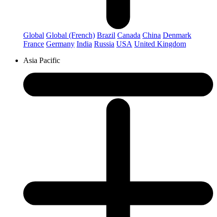
Global
Global (French)
Brazil
Canada
China
Denmark
France
Germany
India
Russia
USA
United Kingdom
Asia Pacific