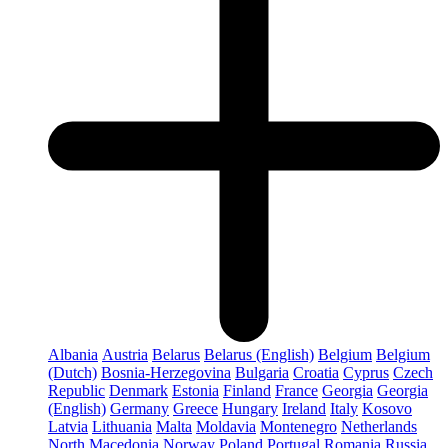
Albania
Austria
Belarus
Belarus (English)
Belgium
Belgium
(Dutch)
Bosnia-Herzegovina
Bulgaria
Croatia
Cyprus
Czech
Republic
Denmark
Estonia
Finland
France
Georgia
Georgia
(English)
Germany
Greece
Hungary
Ireland
Italy
Kosovo
Latvia
Lithuania
Malta
Moldavia
Montenegro
Netherlands
North Macedonia
Norway
Poland
Portugal
Romania
Russia