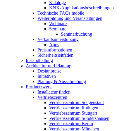
Kataloge
KNX-Applikationsbeschreibungen
Technische FAQs mobile
Weiterbildung und Veranstaltungen
Webinare
Seminare
Seminarbuchung
Verkaufsunterstützung
Apps
Preisinformationen
Sicherheitsleitfaden
Instandhaltung
Architektur und Planung
Designpreise
Initiativen
Planung & Ausschreibung
Profinetzwerk
Installateur finden
Vertriebszentren
Vertriebszentrum Seligenstadt
Vertriebszentrum Ratingen
Vertriebszentrum Stuttgart
Vertriebszentrum Sondershausen
Vertriebszentrum Berlin
Vertriebszentrum München