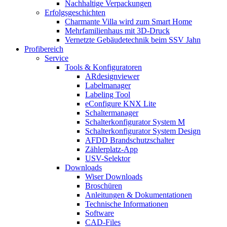
Nachhaltige Verpackungen
Erfolgsgeschichten
Charmante Villa wird zum Smart Home
Mehrfamilienhaus mit 3D-Druck
Vernetzte Gebäudetechnik beim SSV Jahn
Profibereich
Service
Tools & Konfiguratoren
ARdesignviewer
Labelmanager
Labeling Tool
eConfigure KNX Lite
Schaltermanager
Schalterkonfigurator System M
Schalterkonfigurator System Design
AFDD Brandschutzschalter
Zählerplatz-App
USV-Selektor
Downloads
Wiser Downloads
Broschüren
Anleitungen & Dokumentationen
Technische Informationen
Software
CAD-Files