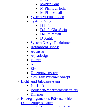
M-Plan Glas
M-Plan Echtholz
M-Plan Metall
System M Funktionen
System Design
D-Life
D-Life Glas/Stein
D-Life Metall
D-Antik
System Design Funktionen
Herdanschlussdose
Aquastar
Aquadesign
Panzer
Aufputz
Elso
Unterputzeinsätze
qles Haltesystem-Konzept
Licht- und Jalousiesystem
PlusLink
Rollladen-Mehrfachsteuerrelais
Dimmer
Bewegungsmelder, Präsenzmelder,
Dämmerungsschalter