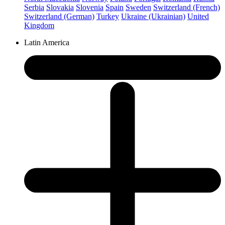
Serbia
Slovakia
Slovenia
Spain
Sweden
Switzerland (French)
Switzerland (German)
Turkey
Ukraine (Ukrainian)
United
Kingdom
Latin America