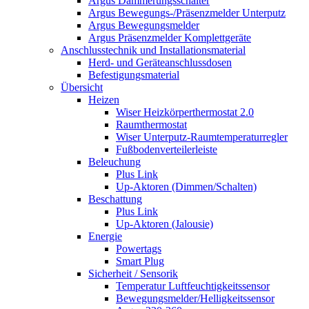
Argus Dämmerungsschalter
Argus Bewegungs-/Präsenzmelder Unterputz
Argus Bewegungsmelder
Argus Präsenzmelder Komplettgeräte
Anschlusstechnik und Installationsmaterial
Herd- und Geräteanschlussdosen
Befestigungsmaterial
Übersicht
Heizen
Wiser Heizkörperthermostat 2.0
Raumthermostat
Wiser Unterputz-Raumtemperaturregler
Fußbodenverteilerleiste
Beleuchung
Plus Link
Up-Aktoren (Dimmen/Schalten)
Beschattung
Plus Link
Up-Aktoren (Jalousie)
Energie
Powertags
Smart Plug
Sicherheit / Sensorik
Temperatur Luftfeuchtigkeitssensor
Bewegungsmelder/Helligkeitssensor