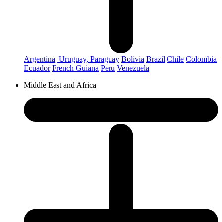
Argentina, Uruguay, Paraguay
Bolivia
Brazil
Chile
Colombia
Ecuador
French Guiana
Peru
Venezuela
Middle East and Africa