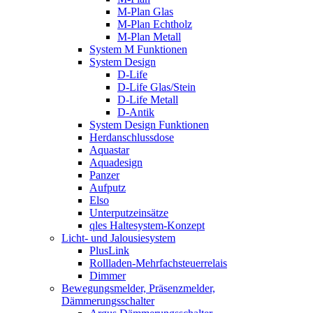
M-Plan Glas
M-Plan Echtholz
M-Plan Metall
System M Funktionen
System Design
D-Life
D-Life Glas/Stein
D-Life Metall
D-Antik
System Design Funktionen
Herdanschlussdose
Aquastar
Aquadesign
Panzer
Aufputz
Elso
Unterputzeinsätze
qles Haltesystem-Konzept
Licht- und Jalousiesystem
PlusLink
Rollladen-Mehrfachsteuerrelais
Dimmer
Bewegungsmelder, Präsenzmelder,
Dämmerungsschalter