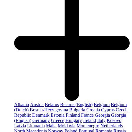
Albania
Austria
Belarus
Belarus (English)
Belgium
Belgium
(Dutch)
Bosnia-Herzegovina
Bulgaria
Croatia
Cyprus
Czech
Republic
Denmark
Estonia
Finland
France
Georgia
Georgia
(English)
Germany
Greece
Hungary
Ireland
Italy
Kosovo
Latvia
Lithuania
Malta
Moldavia
Montenegro
Netherlands
North Macedonia
Norway
Poland
Portugal
Romania
Russia