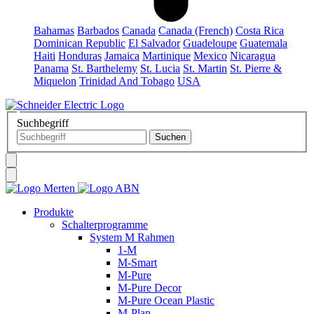
Bahamas
Barbados
Canada
Canada (French)
Costa Rica
Dominican Republic
El Salvador
Guadeloupe
Guatemala
Haiti
Honduras
Jamaica
Martinique
Mexico
Nicaragua
Panama
St. Barthelemy
St. Lucia
St. Martin
St. Pierre &
Miquelon
Trinidad And Tobago
USA
Suchbegriff
Produkte
Schalterprogramme
System M Rahmen
1-M
M-Smart
M-Pure
M-Pure Decor
M-Pure Ocean Plastic
M-Plan