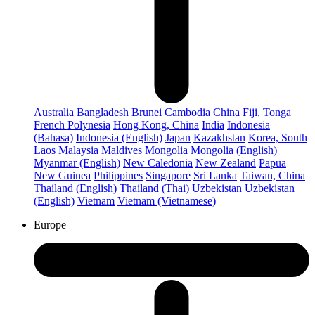
Australia
Bangladesh
Brunei
Cambodia
China
Fiji, Tonga
French Polynesia
Hong Kong, China
India
Indonesia
(Bahasa)
Indonesia (English)
Japan
Kazakhstan
Korea, South
Laos
Malaysia
Maldives
Mongolia
Mongolia (English)
Myanmar (English)
New Caledonia
New Zealand
Papua
New Guinea
Philippines
Singapore
Sri Lanka
Taiwan, China
Thailand (English)
Thailand (Thai)
Uzbekistan
Uzbekistan
(English)
Vietnam
Vietnam (Vietnamese)
Europe