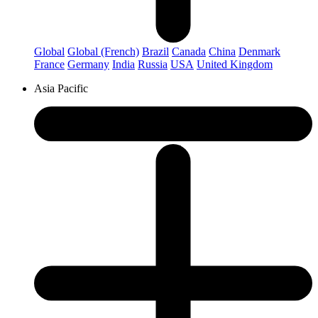
Global
Global (French)
Brazil
Canada
China
Denmark
France
Germany
India
Russia
USA
United Kingdom
Asia Pacific