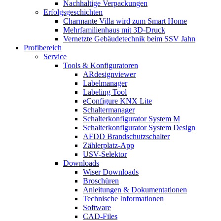
Nachhaltige Verpackungen
Erfolgsgeschichten
Charmante Villa wird zum Smart Home
Mehrfamilienhaus mit 3D-Druck
Vernetzte Gebäudetechnik beim SSV Jahn
Profibereich
Service
Tools & Konfiguratoren
ARdesignviewer
Labelmanager
Labeling Tool
eConfigure KNX Lite
Schaltermanager
Schalterkonfigurator System M
Schalterkonfigurator System Design
AFDD Brandschutzschalter
Zählerplatz-App
USV-Selektor
Downloads
Wiser Downloads
Broschüren
Anleitungen & Dokumentationen
Technische Informationen
Software
CAD-Files