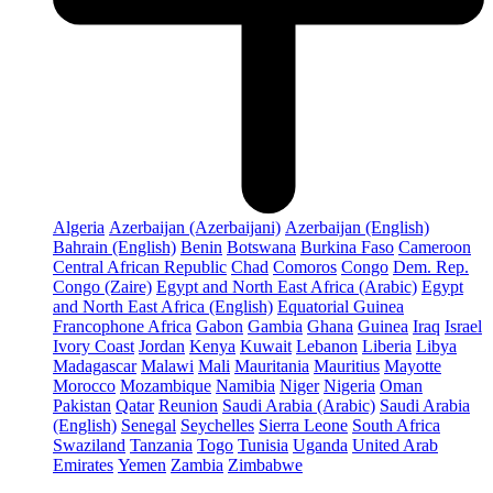
Algeria
Azerbaijan (Azerbaijani)
Azerbaijan (English)
Bahrain (English)
Benin
Botswana
Burkina Faso
Cameroon
Central African Republic
Chad
Comoros
Congo
Dem. Rep.
Congo (Zaire)
Egypt and North East Africa (Arabic)
Egypt
and North East Africa (English)
Equatorial Guinea
Francophone Africa
Gabon
Gambia
Ghana
Guinea
Iraq
Israel
Ivory Coast
Jordan
Kenya
Kuwait
Lebanon
Liberia
Libya
Madagascar
Malawi
Mali
Mauritania
Mauritius
Mayotte
Morocco
Mozambique
Namibia
Niger
Nigeria
Oman
Pakistan
Qatar
Reunion
Saudi Arabia (Arabic)
Saudi Arabia
(English)
Senegal
Seychelles
Sierra Leone
South Africa
Swaziland
Tanzania
Togo
Tunisia
Uganda
United Arab
Emirates
Yemen
Zambia
Zimbabwe