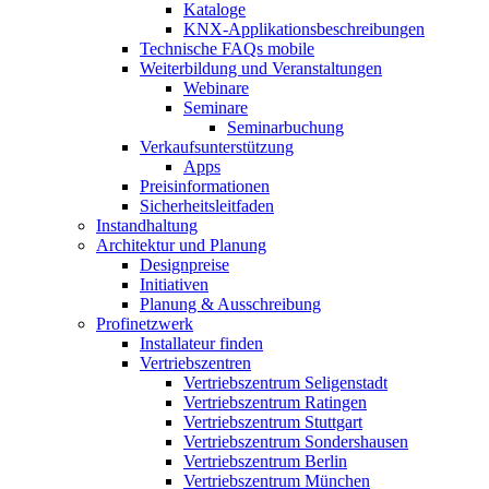
Kataloge
KNX-Applikationsbeschreibungen
Technische FAQs mobile
Weiterbildung und Veranstaltungen
Webinare
Seminare
Seminarbuchung
Verkaufsunterstützung
Apps
Preisinformationen
Sicherheitsleitfaden
Instandhaltung
Architektur und Planung
Designpreise
Initiativen
Planung & Ausschreibung
Profinetzwerk
Installateur finden
Vertriebszentren
Vertriebszentrum Seligenstadt
Vertriebszentrum Ratingen
Vertriebszentrum Stuttgart
Vertriebszentrum Sondershausen
Vertriebszentrum Berlin
Vertriebszentrum München