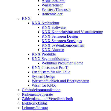
Argus 220-360
Wassersensor
Fenster-/Türsensor
Rauchmelder
KNX
KNX Architektur
KNX Software
KNX Konnektivität und Visualisierung
KNX Sensoren Design
KNX Sensoren Sonstiges
KNX Systemkomponenten
KNX Aktoren
KNX Produkte
KNX Segmentlösungen
Wohnbau Prosumer Home
KNX Tastsensor Pro T
Ein System für alle Fälle
System Design
Wirtschaftlichkeit und Energiesparen
Wiser for KNX
Gebäudekommunikation
Reiheneinbaugeräte
Zählerplatz- und Verteilertechnik
Elektromobilität
Leitungsführung