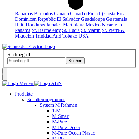
Bahamas
Barbados
Canada
Canada (French)
Costa Rica
Dominican Republic
El Salvador
Guadeloupe
Guatemala
Haiti
Honduras
Jamaica
Martinique
Mexico
Nicaragua
Panama
St. Barthelemy
St. Lucia
St. Martin
St. Pierre &
Miquelon
Trinidad And Tobago
USA
Suchbegriff
Produkte
Schalterprogramme
System M Rahmen
1-M
M-Smart
M-Pure
M-Pure Decor
M-Pure Ocean Plastic
M-Plan