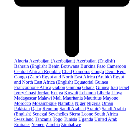
Algeria
Azerbaijan (Azerbaijani)
Azerbaijan (English)
Bahrain (English)
Benin
Botswana
Burkina Faso
Cameroon
Central African Republic
Chad
Comoros
Congo
Dem. Rep.
Congo (Zaire)
Egypt and North East Africa (Arabic)
Egypt
and North East Africa (English)
Equatorial Guinea
Francophone Africa
Gabon
Gambia
Ghana
Guinea
Iraq
Israel
Ivory Coast
Jordan
Kenya
Kuwait
Lebanon
Liberia
Libya
Madagascar
Malawi
Mali
Mauritania
Mauritius
Mayotte
Morocco
Mozambique
Namibia
Niger
Nigeria
Oman
Pakistan
Qatar
Reunion
Saudi Arabia (Arabic)
Saudi Arabia
(English)
Senegal
Seychelles
Sierra Leone
South Africa
Swaziland
Tanzania
Togo
Tunisia
Uganda
United Arab
Emirates
Yemen
Zambia
Zimbabwe