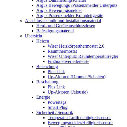
Argus Dämmerungsschalter
Argus Bewegungs-/Präsenzmelder Unterputz
Argus Bewegungsmelder
Argus Präsenzmelder Komplettgeräte
Anschlusstechnik und Installationsmaterial
Herd- und Geräteanschlussdosen
Befestigungsmaterial
Übersicht
Heizen
Wiser Heizkörperthermostat 2.0
Raumthermostat
Wiser Unterputz-Raumtemperaturregler
Fußbodenverteilerleiste
Beleuchung
Plus Link
Up-Aktoren (Dimmen/Schalten)
Beschattung
Plus Link
Up-Aktoren (Jalousie)
Energie
Powertags
Smart Plug
Sicherheit / Sensorik
Temperatur Luftfeuchtigkeitssensor
Bewegungsmelder/Helligkeitssensor