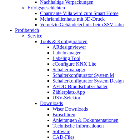
Nachhaltige Verpackungen
Erfolgsgeschichten
Charmante Villa wird zum Smart Home
Mehrfamilienhaus mit 3D-Druck
Vernetzte Gebäudetechnik beim SSV Jahn
Profibereich
Service
Tools & Konfiguratoren
ARdesignviewer
Labelmanager
Labeling Tool
eConfigure KNX Lite
Schaltermanager
Schalterkonfigurator System M
Schalterkonfigurator System Design
AFDD Brandschutzschalter
Zählerplatz-App
USV-Selektor
Downloads
Wiser Downloads
Broschüren
Anleitungen & Dokumentationen
Technische Informationen
Software
CAD-Files