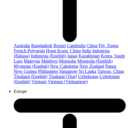
Australia
Bangladesh
Brunei
Cambodia
China
Fiji, Tonga
French Polynesia
Hong Kong, China
India
Indonesia
(Bahasa)
Indonesia (English)
Japan
Kazakhstan
Korea, South
Laos
Malaysia
Maldives
Mongolia
Mongolia (English)
Myanmar (English)
New Caledonia
New Zealand
Papua
New Guinea
Philippines
Singapore
Sri Lanka
Taiwan, China
Thailand (English)
Thailand (Thai)
Uzbekistan
Uzbekistan
(English)
Vietnam
Vietnam (Vietnamese)
Europe