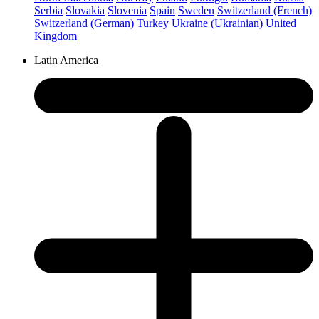
Serbia
Slovakia
Slovenia
Spain
Sweden
Switzerland (French)
Switzerland (German)
Turkey
Ukraine (Ukrainian)
United
Kingdom
Latin America