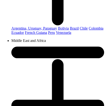
Argentina, Uruguay, Paraguay
Bolivia
Brazil
Chile
Colombia
Ecuador
French Guiana
Peru
Venezuela
Middle East and Africa