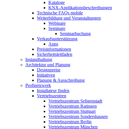
Kataloge
KNX-Applikationsbeschreibungen
Technische FAQs mobile
Weiterbildung und Veranstaltungen
Webinare
Seminare
Seminarbuchung
Verkaufsunterstützung
Apps
Preisinformationen
Sicherheitsleitfaden
Instandhaltung
Architektur und Planung
Designpreise
Initiativen
Planung & Ausschreibung
Profinetzwerk
Installateur finden
Vertriebszentren
Vertriebszentrum Seligenstadt
Vertriebszentrum Ratingen
Vertriebszentrum Stuttgart
Vertriebszentrum Sondershausen
Vertriebszentrum Berlin
Vertriebszentrum München