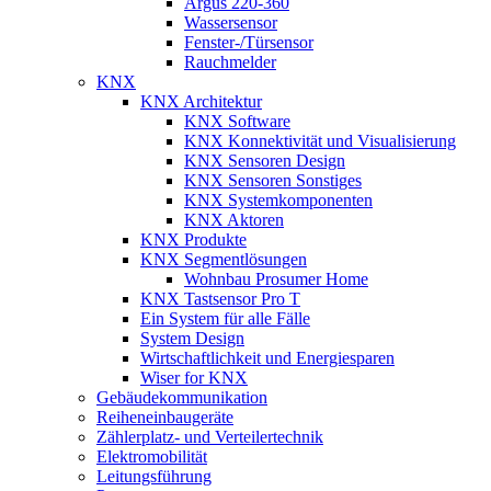
Argus 220-360
Wassersensor
Fenster-/Türsensor
Rauchmelder
KNX
KNX Architektur
KNX Software
KNX Konnektivität und Visualisierung
KNX Sensoren Design
KNX Sensoren Sonstiges
KNX Systemkomponenten
KNX Aktoren
KNX Produkte
KNX Segmentlösungen
Wohnbau Prosumer Home
KNX Tastsensor Pro T
Ein System für alle Fälle
System Design
Wirtschaftlichkeit und Energiesparen
Wiser for KNX
Gebäudekommunikation
Reiheneinbaugeräte
Zählerplatz- und Verteilertechnik
Elektromobilität
Leitungsführung