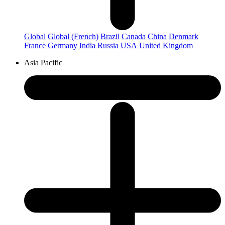
Global
Global (French)
Brazil
Canada
China
Denmark
France
Germany
India
Russia
USA
United Kingdom
Asia Pacific