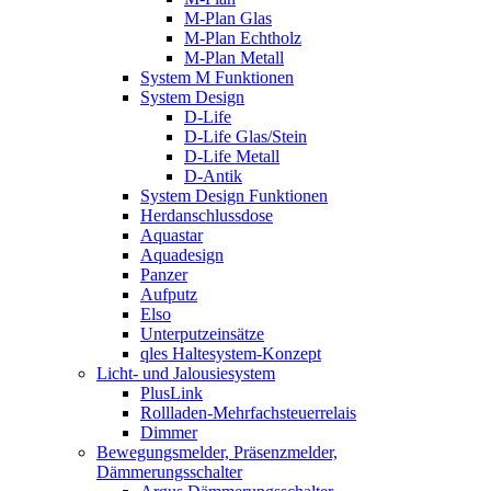
M-Plan Glas
M-Plan Echtholz
M-Plan Metall
System M Funktionen
System Design
D-Life
D-Life Glas/Stein
D-Life Metall
D-Antik
System Design Funktionen
Herdanschlussdose
Aquastar
Aquadesign
Panzer
Aufputz
Elso
Unterputzeinsätze
qles Haltesystem-Konzept
Licht- und Jalousiesystem
PlusLink
Rollladen-Mehrfachsteuerrelais
Dimmer
Bewegungsmelder, Präsenzmelder,
Dämmerungsschalter