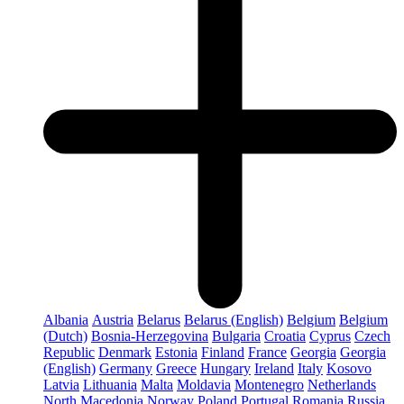
Albania
Austria
Belarus
Belarus (English)
Belgium
Belgium
(Dutch)
Bosnia-Herzegovina
Bulgaria
Croatia
Cyprus
Czech
Republic
Denmark
Estonia
Finland
France
Georgia
Georgia
(English)
Germany
Greece
Hungary
Ireland
Italy
Kosovo
Latvia
Lithuania
Malta
Moldavia
Montenegro
Netherlands
North Macedonia
Norway
Poland
Portugal
Romania
Russia