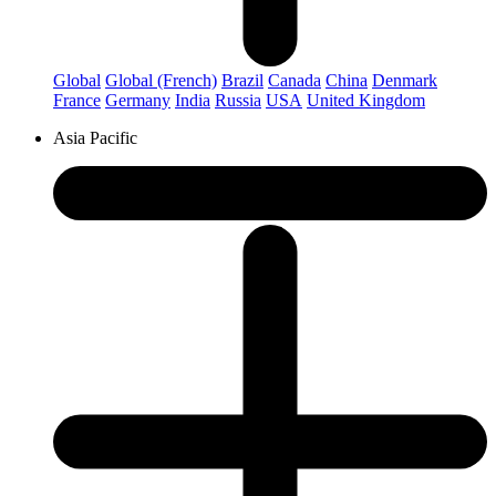
Global
Global (French)
Brazil
Canada
China
Denmark
France
Germany
India
Russia
USA
United Kingdom
Asia Pacific