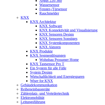
Argus 220-360
Wassersensor
Fenster-/Türsensor
Rauchmelder
KNX
KNX Architektur
KNX Software
KNX Konnektivität und Visualisierung
KNX Sensoren Design
KNX Sensoren Sonstiges
KNX Systemkomponenten
KNX Aktoren
KNX Produkte
KNX Segmentlösungen
Wohnbau Prosumer Home
KNX Tastsensor Pro T
Ein System für alle Fälle
System Design
Wirtschaftlichkeit und Energiesparen
Wiser for KNX
Gebäudekommunikation
Reiheneinbaugeräte
Zählerplatz- und Verteilertechnik
Elektromobilität
Leitungsführung