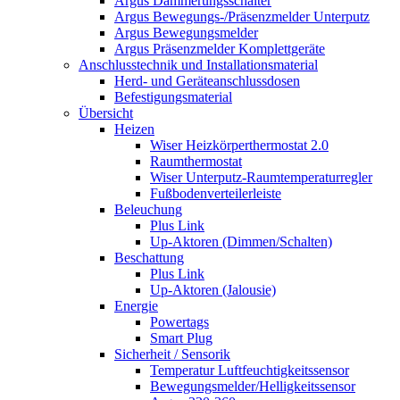
Argus Dämmerungsschalter
Argus Bewegungs-/Präsenzmelder Unterputz
Argus Bewegungsmelder
Argus Präsenzmelder Komplettgeräte
Anschlusstechnik und Installationsmaterial
Herd- und Geräteanschlussdosen
Befestigungsmaterial
Übersicht
Heizen
Wiser Heizkörperthermostat 2.0
Raumthermostat
Wiser Unterputz-Raumtemperaturregler
Fußbodenverteilerleiste
Beleuchung
Plus Link
Up-Aktoren (Dimmen/Schalten)
Beschattung
Plus Link
Up-Aktoren (Jalousie)
Energie
Powertags
Smart Plug
Sicherheit / Sensorik
Temperatur Luftfeuchtigkeitssensor
Bewegungsmelder/Helligkeitssensor