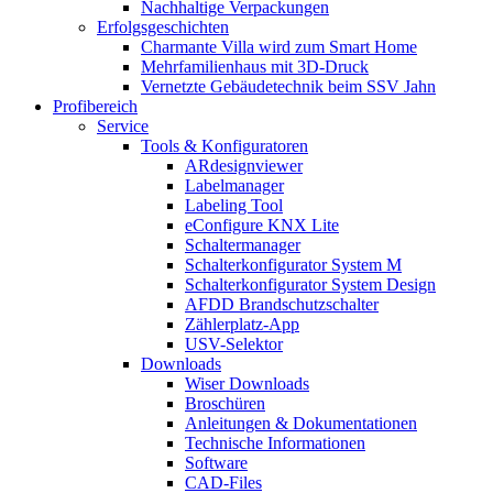
Nachhaltige Verpackungen
Erfolgsgeschichten
Charmante Villa wird zum Smart Home
Mehrfamilienhaus mit 3D-Druck
Vernetzte Gebäudetechnik beim SSV Jahn
Profibereich
Service
Tools & Konfiguratoren
ARdesignviewer
Labelmanager
Labeling Tool
eConfigure KNX Lite
Schaltermanager
Schalterkonfigurator System M
Schalterkonfigurator System Design
AFDD Brandschutzschalter
Zählerplatz-App
USV-Selektor
Downloads
Wiser Downloads
Broschüren
Anleitungen & Dokumentationen
Technische Informationen
Software
CAD-Files