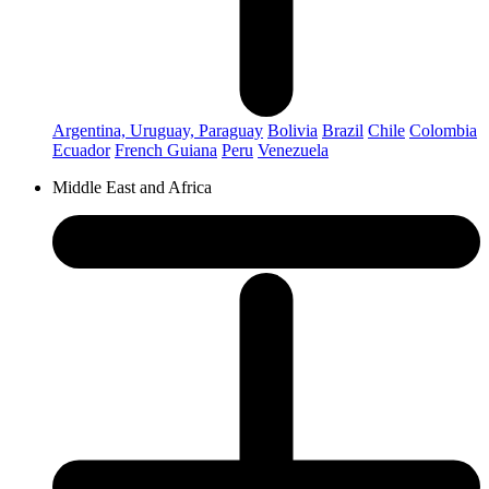
Argentina, Uruguay, Paraguay
Bolivia
Brazil
Chile
Colombia
Ecuador
French Guiana
Peru
Venezuela
Middle East and Africa