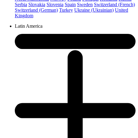
Serbia
Slovakia
Slovenia
Spain
Sweden
Switzerland (French)
Switzerland (German)
Turkey
Ukraine (Ukrainian)
United
Kingdom
Latin America