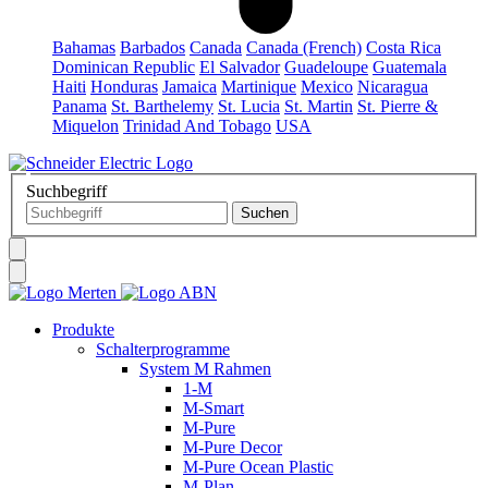
Bahamas
Barbados
Canada
Canada (French)
Costa Rica
Dominican Republic
El Salvador
Guadeloupe
Guatemala
Haiti
Honduras
Jamaica
Martinique
Mexico
Nicaragua
Panama
St. Barthelemy
St. Lucia
St. Martin
St. Pierre &
Miquelon
Trinidad And Tobago
USA
Suchbegriff
Produkte
Schalterprogramme
System M Rahmen
1-M
M-Smart
M-Pure
M-Pure Decor
M-Pure Ocean Plastic
M-Plan