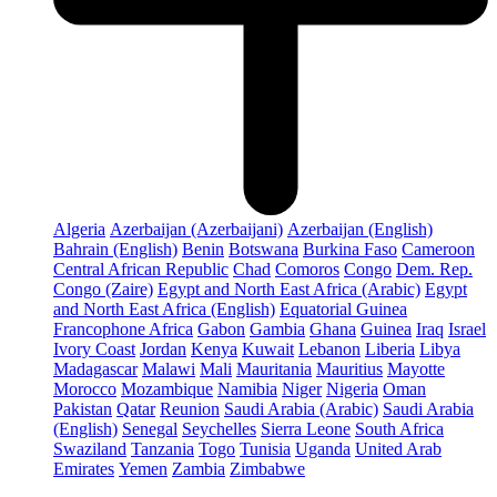
Algeria
Azerbaijan (Azerbaijani)
Azerbaijan (English)
Bahrain (English)
Benin
Botswana
Burkina Faso
Cameroon
Central African Republic
Chad
Comoros
Congo
Dem. Rep.
Congo (Zaire)
Egypt and North East Africa (Arabic)
Egypt
and North East Africa (English)
Equatorial Guinea
Francophone Africa
Gabon
Gambia
Ghana
Guinea
Iraq
Israel
Ivory Coast
Jordan
Kenya
Kuwait
Lebanon
Liberia
Libya
Madagascar
Malawi
Mali
Mauritania
Mauritius
Mayotte
Morocco
Mozambique
Namibia
Niger
Nigeria
Oman
Pakistan
Qatar
Reunion
Saudi Arabia (Arabic)
Saudi Arabia
(English)
Senegal
Seychelles
Sierra Leone
South Africa
Swaziland
Tanzania
Togo
Tunisia
Uganda
United Arab
Emirates
Yemen
Zambia
Zimbabwe