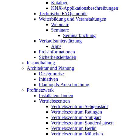
Kataloge
KNX-Applikationsbeschreibungen
Technische FAQs mobile
Weiterbildung und Veranstaltungen
Webinare
Seminare
Seminarbuchung
Verkaufsunterstützung
Apps
Preisinformationen
Sicherheitsleitfaden
Instandhaltung
Architektur und Planung
Designpreise
Initiativen
Planung & Ausschreibung
Profinetzwerk
Installateur finden
Vertriebszentren
Vertriebszentrum Seligenstadt
Vertriebszentrum Ratingen
Vertriebszentrum Stuttgart
Vertriebszentrum Sondershausen
Vertriebszentrum Berlin
Vertriebszentrum München