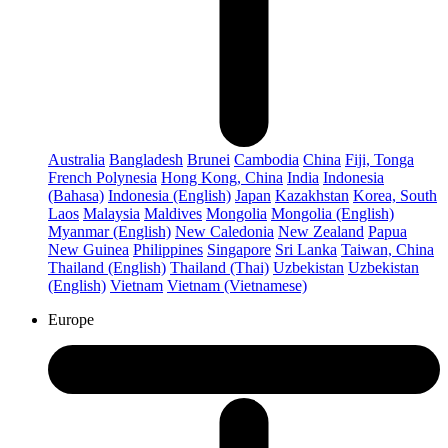
Australia
Bangladesh
Brunei
Cambodia
China
Fiji, Tonga
French Polynesia
Hong Kong, China
India
Indonesia
(Bahasa)
Indonesia (English)
Japan
Kazakhstan
Korea, South
Laos
Malaysia
Maldives
Mongolia
Mongolia (English)
Myanmar (English)
New Caledonia
New Zealand
Papua
New Guinea
Philippines
Singapore
Sri Lanka
Taiwan, China
Thailand (English)
Thailand (Thai)
Uzbekistan
Uzbekistan
(English)
Vietnam
Vietnam (Vietnamese)
Europe