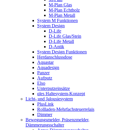
M-Plan Glas
M-Plan Echtholz
M-Plan Metall
System M Funktionen
System Design
D-Life
D-Life Glas/Stein
D-Life Metall
D-Antik
System Design Funktionen
Herdanschlussdose
Aquastar
Aquadesign
Panzer
Aufputz
Elso
Unterputzeinsätze
qles Haltesystem-Konzept
Licht- und Jalousiesystem
PlusLink
Rollladen-Mehrfachsteuerrelais
Dimmer
Bewegungsmelder, Präsenzmelder,
Dämmerungsschalter