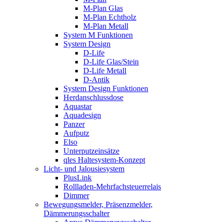
M-Plan Glas
M-Plan Echtholz
M-Plan Metall
System M Funktionen
System Design
D-Life
D-Life Glas/Stein
D-Life Metall
D-Antik
System Design Funktionen
Herdanschlussdose
Aquastar
Aquadesign
Panzer
Aufputz
Elso
Unterputzeinsätze
qles Haltesystem-Konzept
Licht- und Jalousiesystem
PlusLink
Rollladen-Mehrfachsteuerrelais
Dimmer
Bewegungsmelder, Präsenzmelder,
Dämmerungsschalter