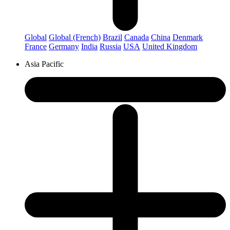
Global
Global (French)
Brazil
Canada
China
Denmark
France
Germany
India
Russia
USA
United Kingdom
Asia Pacific