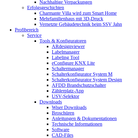
Nachhaltige Verpackungen
Erfolgsgeschichten
Charmante Villa wird zum Smart Home
Mehrfamilienhaus mit 3D-Druck
Vernetzte Gebäudetechnik beim SSV Jahn
Profibereich
Service
Tools & Konfiguratoren
ARdesignviewer
Labelmanager
Labeling Tool
eConfigure KNX Lite
Schaltermanager
Schalterkonfigurator System M
Schalterkonfigurator System Design
AFDD Brandschutzschalter
Zählerplatz-App
USV-Selektor
Downloads
Wiser Downloads
Broschüren
Anleitungen & Dokumentationen
Technische Informationen
Software
CAD-Files