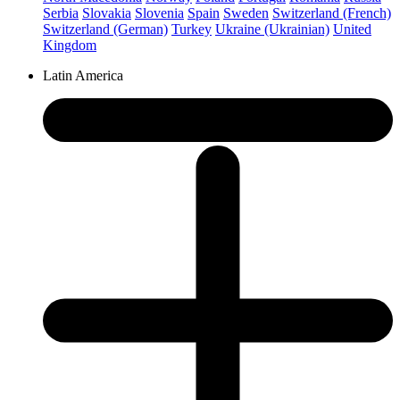
Serbia
Slovakia
Slovenia
Spain
Sweden
Switzerland (French)
Switzerland (German)
Turkey
Ukraine (Ukrainian)
United
Kingdom
Latin America