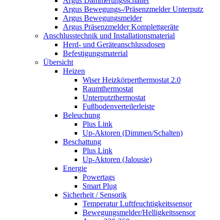
Argus Dämmerungsschalter
Argus Bewegungs-/Präsenzmelder Unterputz
Argus Bewegungsmelder
Argus Präsenzmelder Komplettgeräte
Anschlusstechnik und Installationsmaterial
Herd- und Geräteanschlussdosen
Befestigungsmaterial
Übersicht
Heizen
Wiser Heizkörperthermostat 2.0
Raumthermostat
Unterputzthermostat
Fußbodenverteilerleiste
Beleuchung
Plus Link
Up-Aktoren (Dimmen/Schalten)
Beschattung
Plus Link
Up-Aktoren (Jalousie)
Energie
Powertags
Smart Plug
Sicherheit / Sensorik
Temperatur Luftfeuchtigkeitssensor
Bewegungsmelder/Helligkeitssensor