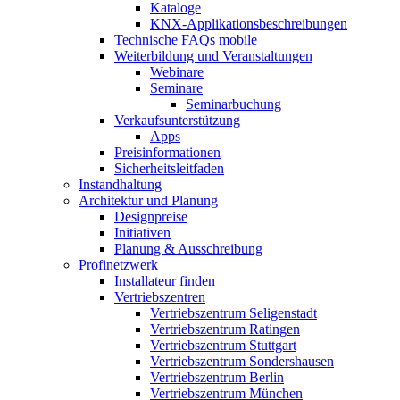
Kataloge
KNX-Applikationsbeschreibungen
Technische FAQs mobile
Weiterbildung und Veranstaltungen
Webinare
Seminare
Seminarbuchung
Verkaufsunterstützung
Apps
Preisinformationen
Sicherheitsleitfaden
Instandhaltung
Architektur und Planung
Designpreise
Initiativen
Planung & Ausschreibung
Profinetzwerk
Installateur finden
Vertriebszentren
Vertriebszentrum Seligenstadt
Vertriebszentrum Ratingen
Vertriebszentrum Stuttgart
Vertriebszentrum Sondershausen
Vertriebszentrum Berlin
Vertriebszentrum München