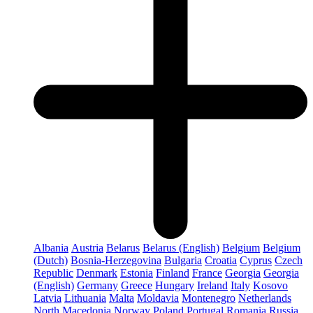
Albania
Austria
Belarus
Belarus (English)
Belgium
Belgium
(Dutch)
Bosnia-Herzegovina
Bulgaria
Croatia
Cyprus
Czech
Republic
Denmark
Estonia
Finland
France
Georgia
Georgia
(English)
Germany
Greece
Hungary
Ireland
Italy
Kosovo
Latvia
Lithuania
Malta
Moldavia
Montenegro
Netherlands
North Macedonia
Norway
Poland
Portugal
Romania
Russia