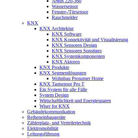
Argus 220-360
Wassersensor
Fenster-/Türsensor
Rauchmelder
KNX
KNX Architektur
KNX Software
KNX Konnektivität und Visualisierung
KNX Sensoren Design
KNX Sensoren Sonstiges
KNX Systemkomponenten
KNX Aktoren
KNX Produkte
KNX Segmentlösungen
Wohnbau Prosumer Home
KNX Tastsensor Pro T
Ein System für alle Fälle
System Design
Wirtschaftlichkeit und Energiesparen
Wiser for KNX
Gebäudekommunikation
Reiheneinbaugeräte
Zählerplatz- und Verteilertechnik
Elektromobilität
Leitungsführung