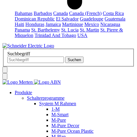
Bahamas
Barbados
Canada
Canada (French)
Costa Rica
Dominican Republic
El Salvador
Guadeloupe
Guatemala
Haiti
Honduras
Jamaica
Martinique
Mexico
Nicaragua
Panama
St. Barthelemy
St. Lucia
St. Martin
St. Pierre &
Miquelon
Trinidad And Tobago
USA
Suchbegriff
Produkte
Schalterprogramme
System M Rahmen
1-M
M-Smart
M-Pure
M-Pure Decor
M-Pure Ocean Plastic
M-Plan