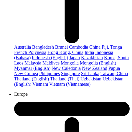
Australia
Bangladesh
Brunei
Cambodia
China
Fiji, Tonga
French Polynesia
Hong Kong, China
India
Indonesia
(Bahasa)
Indonesia (English)
Japan
Kazakhstan
Korea, South
Laos
Malaysia
Maldives
Mongolia
Mongolia (English)
Myanmar (English)
New Caledonia
New Zealand
Papua
New Guinea
Philippines
Singapore
Sri Lanka
Taiwan, China
Thailand (English)
Thailand (Thai)
Uzbekistan
Uzbekistan
(English)
Vietnam
Vietnam (Vietnamese)
Europe