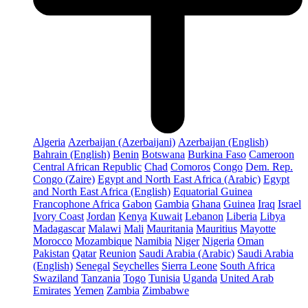
Algeria
Azerbaijan (Azerbaijani)
Azerbaijan (English)
Bahrain (English)
Benin
Botswana
Burkina Faso
Cameroon
Central African Republic
Chad
Comoros
Congo
Dem. Rep.
Congo (Zaire)
Egypt and North East Africa (Arabic)
Egypt
and North East Africa (English)
Equatorial Guinea
Francophone Africa
Gabon
Gambia
Ghana
Guinea
Iraq
Israel
Ivory Coast
Jordan
Kenya
Kuwait
Lebanon
Liberia
Libya
Madagascar
Malawi
Mali
Mauritania
Mauritius
Mayotte
Morocco
Mozambique
Namibia
Niger
Nigeria
Oman
Pakistan
Qatar
Reunion
Saudi Arabia (Arabic)
Saudi Arabia
(English)
Senegal
Seychelles
Sierra Leone
South Africa
Swaziland
Tanzania
Togo
Tunisia
Uganda
United Arab
Emirates
Yemen
Zambia
Zimbabwe