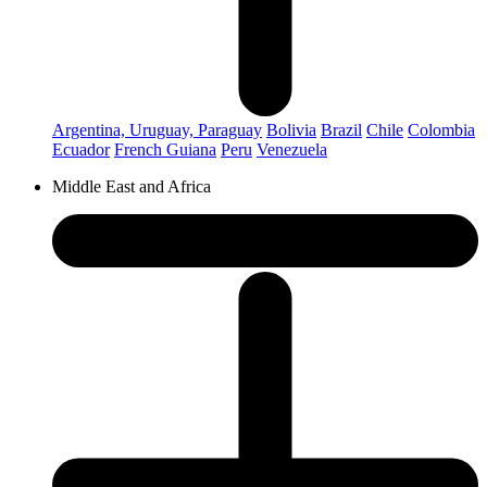
Argentina, Uruguay, Paraguay
Bolivia
Brazil
Chile
Colombia
Ecuador
French Guiana
Peru
Venezuela
Middle East and Africa