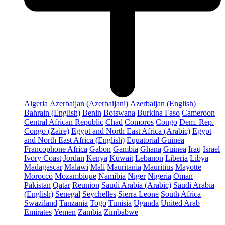
Algeria
Azerbaijan (Azerbaijani)
Azerbaijan (English)
Bahrain (English)
Benin
Botswana
Burkina Faso
Cameroon
Central African Republic
Chad
Comoros
Congo
Dem. Rep.
Congo (Zaire)
Egypt and North East Africa (Arabic)
Egypt
and North East Africa (English)
Equatorial Guinea
Francophone Africa
Gabon
Gambia
Ghana
Guinea
Iraq
Israel
Ivory Coast
Jordan
Kenya
Kuwait
Lebanon
Liberia
Libya
Madagascar
Malawi
Mali
Mauritania
Mauritius
Mayotte
Morocco
Mozambique
Namibia
Niger
Nigeria
Oman
Pakistan
Qatar
Reunion
Saudi Arabia (Arabic)
Saudi Arabia
(English)
Senegal
Seychelles
Sierra Leone
South Africa
Swaziland
Tanzania
Togo
Tunisia
Uganda
United Arab
Emirates
Yemen
Zambia
Zimbabwe