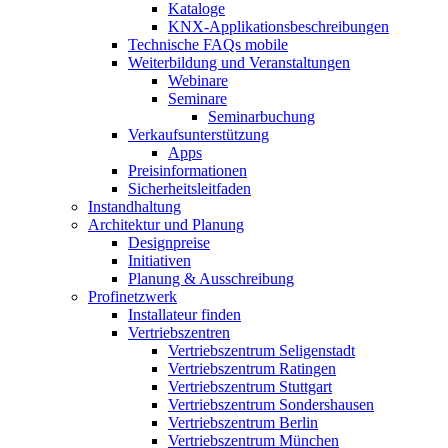
Kataloge
KNX-Applikationsbeschreibungen
Technische FAQs mobile
Weiterbildung und Veranstaltungen
Webinare
Seminare
Seminarbuchung
Verkaufsunterstützung
Apps
Preisinformationen
Sicherheitsleitfaden
Instandhaltung
Architektur und Planung
Designpreise
Initiativen
Planung & Ausschreibung
Profinetzwerk
Installateur finden
Vertriebszentren
Vertriebszentrum Seligenstadt
Vertriebszentrum Ratingen
Vertriebszentrum Stuttgart
Vertriebszentrum Sondershausen
Vertriebszentrum Berlin
Vertriebszentrum München