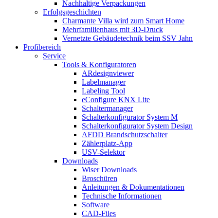
Nachhaltige Verpackungen
Erfolgsgeschichten
Charmante Villa wird zum Smart Home
Mehrfamilienhaus mit 3D-Druck
Vernetzte Gebäudetechnik beim SSV Jahn
Profibereich
Service
Tools & Konfiguratoren
ARdesignviewer
Labelmanager
Labeling Tool
eConfigure KNX Lite
Schaltermanager
Schalterkonfigurator System M
Schalterkonfigurator System Design
AFDD Brandschutzschalter
Zählerplatz-App
USV-Selektor
Downloads
Wiser Downloads
Broschüren
Anleitungen & Dokumentationen
Technische Informationen
Software
CAD-Files