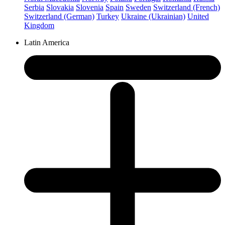
Serbia
Slovakia
Slovenia
Spain
Sweden
Switzerland (French)
Switzerland (German)
Turkey
Ukraine (Ukrainian)
United
Kingdom
Latin America