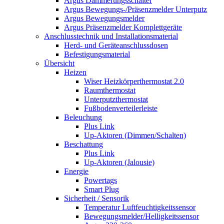
Argus Dämmerungsschalter
Argus Bewegungs-/Präsenzmelder Unterputz
Argus Bewegungsmelder
Argus Präsenzmelder Komplettgeräte
Anschlusstechnik und Installationsmaterial
Herd- und Geräteanschlussdosen
Befestigungsmaterial
Übersicht
Heizen
Wiser Heizkörperthermostat 2.0
Raumthermostat
Unterputzthermostat
Fußbodenverteilerleiste
Beleuchung
Plus Link
Up-Aktoren (Dimmen/Schalten)
Beschattung
Plus Link
Up-Aktoren (Jalousie)
Energie
Powertags
Smart Plug
Sicherheit / Sensorik
Temperatur Luftfeuchtigkeitssensor
Bewegungsmelder/Helligkeitssensor