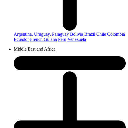
Argentina, Uruguay, Paraguay
Bolivia
Brazil
Chile
Colombia
Ecuador
French Guiana
Peru
Venezuela
Middle East and Africa