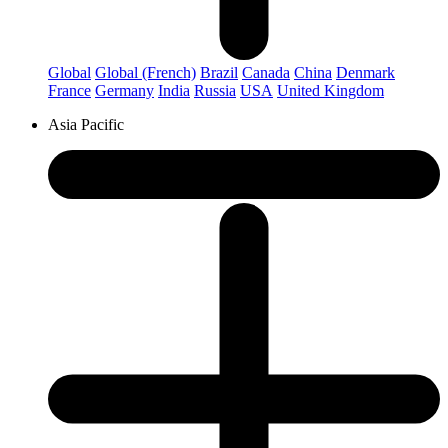
Global
Global (French)
Brazil
Canada
China
Denmark
France
Germany
India
Russia
USA
United Kingdom
Asia Pacific