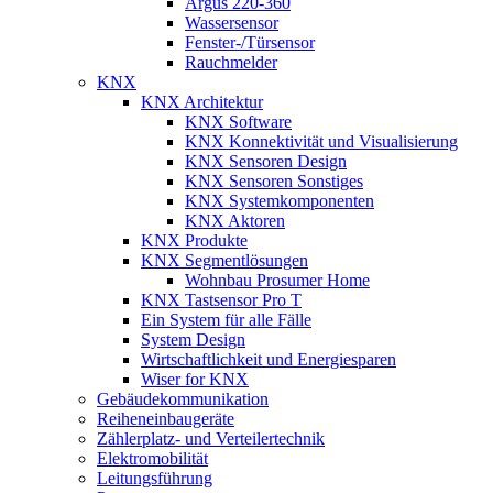
Argus 220-360
Wassersensor
Fenster-/Türsensor
Rauchmelder
KNX
KNX Architektur
KNX Software
KNX Konnektivität und Visualisierung
KNX Sensoren Design
KNX Sensoren Sonstiges
KNX Systemkomponenten
KNX Aktoren
KNX Produkte
KNX Segmentlösungen
Wohnbau Prosumer Home
KNX Tastsensor Pro T
Ein System für alle Fälle
System Design
Wirtschaftlichkeit und Energiesparen
Wiser for KNX
Gebäudekommunikation
Reiheneinbaugeräte
Zählerplatz- und Verteilertechnik
Elektromobilität
Leitungsführung