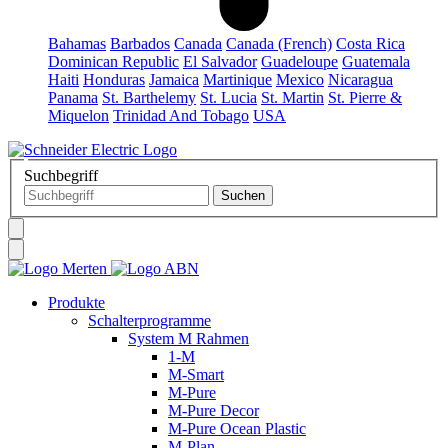
Bahamas
Barbados
Canada
Canada (French)
Costa Rica
Dominican Republic
El Salvador
Guadeloupe
Guatemala
Haiti
Honduras
Jamaica
Martinique
Mexico
Nicaragua
Panama
St. Barthelemy
St. Lucia
St. Martin
St. Pierre &
Miquelon
Trinidad And Tobago
USA
Suchbegriff
Produkte
Schalterprogramme
System M Rahmen
1-M
M-Smart
M-Pure
M-Pure Decor
M-Pure Ocean Plastic
M-Plan