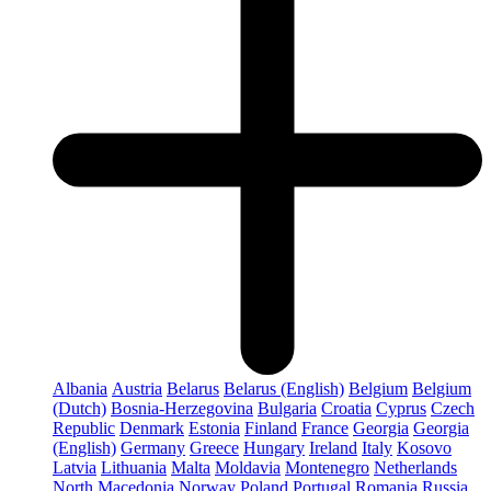
Albania
Austria
Belarus
Belarus (English)
Belgium
Belgium
(Dutch)
Bosnia-Herzegovina
Bulgaria
Croatia
Cyprus
Czech
Republic
Denmark
Estonia
Finland
France
Georgia
Georgia
(English)
Germany
Greece
Hungary
Ireland
Italy
Kosovo
Latvia
Lithuania
Malta
Moldavia
Montenegro
Netherlands
North Macedonia
Norway
Poland
Portugal
Romania
Russia