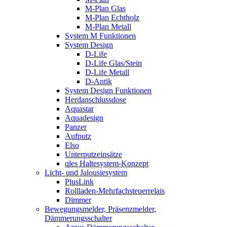
M-Plan Glas
M-Plan Echtholz
M-Plan Metall
System M Funktionen
System Design
D-Life
D-Life Glas/Stein
D-Life Metall
D-Antik
System Design Funktionen
Herdanschlussdose
Aquastar
Aquadesign
Panzer
Aufputz
Elso
Unterputzeinsätze
qles Haltesystem-Konzept
Licht- und Jalousiesystem
PlusLink
Rollladen-Mehrfachsteuerrelais
Dimmer
Bewegungsmelder, Präsenzmelder,
Dämmerungsschalter