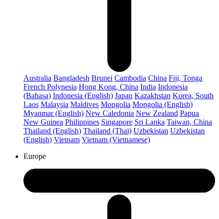
Australia
Bangladesh
Brunei
Cambodia
China
Fiji, Tonga
French Polynesia
Hong Kong, China
India
Indonesia
(Bahasa)
Indonesia (English)
Japan
Kazakhstan
Korea, South
Laos
Malaysia
Maldives
Mongolia
Mongolia (English)
Myanmar (English)
New Caledonia
New Zealand
Papua
New Guinea
Philippines
Singapore
Sri Lanka
Taiwan, China
Thailand (English)
Thailand (Thai)
Uzbekistan
Uzbekistan
(English)
Vietnam
Vietnam (Vietnamese)
Europe