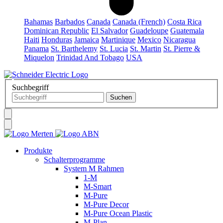
Bahamas
Barbados
Canada
Canada (French)
Costa Rica
Dominican Republic
El Salvador
Guadeloupe
Guatemala
Haiti
Honduras
Jamaica
Martinique
Mexico
Nicaragua
Panama
St. Barthelemy
St. Lucia
St. Martin
St. Pierre &
Miquelon
Trinidad And Tobago
USA
Suchbegriff
Produkte
Schalterprogramme
System M Rahmen
1-M
M-Smart
M-Pure
M-Pure Decor
M-Pure Ocean Plastic
M-Plan