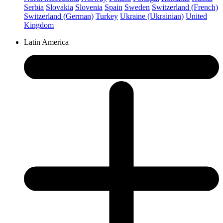
Serbia
Slovakia
Slovenia
Spain
Sweden
Switzerland (French)
Switzerland (German)
Turkey
Ukraine (Ukrainian)
United
Kingdom
Latin America