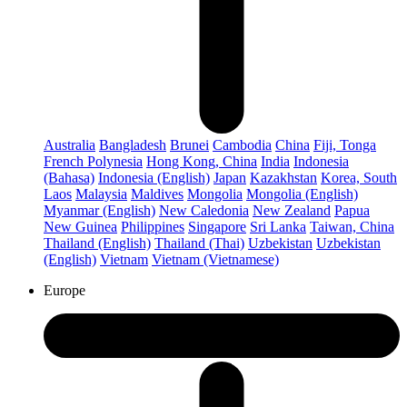
Australia
Bangladesh
Brunei
Cambodia
China
Fiji, Tonga
French Polynesia
Hong Kong, China
India
Indonesia
(Bahasa)
Indonesia (English)
Japan
Kazakhstan
Korea, South
Laos
Malaysia
Maldives
Mongolia
Mongolia (English)
Myanmar (English)
New Caledonia
New Zealand
Papua
New Guinea
Philippines
Singapore
Sri Lanka
Taiwan, China
Thailand (English)
Thailand (Thai)
Uzbekistan
Uzbekistan
(English)
Vietnam
Vietnam (Vietnamese)
Europe