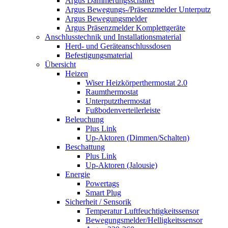
Argus Dämmerungsschalter
Argus Bewegungs-/Präsenzmelder Unterputz
Argus Bewegungsmelder
Argus Präsenzmelder Komplettgeräte
Anschlusstechnik und Installationsmaterial
Herd- und Geräteanschlussdosen
Befestigungsmaterial
Übersicht
Heizen
Wiser Heizkörperthermostat 2.0
Raumthermostat
Unterputzthermostat
Fußbodenverteilerleiste
Beleuchung
Plus Link
Up-Aktoren (Dimmen/Schalten)
Beschattung
Plus Link
Up-Aktoren (Jalousie)
Energie
Powertags
Smart Plug
Sicherheit / Sensorik
Temperatur Luftfeuchtigkeitssensor
Bewegungsmelder/Helligkeitssensor