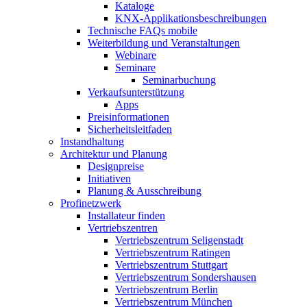
Kataloge
KNX-Applikationsbeschreibungen
Technische FAQs mobile
Weiterbildung und Veranstaltungen
Webinare
Seminare
Seminarbuchung
Verkaufsunterstützung
Apps
Preisinformationen
Sicherheitsleitfaden
Instandhaltung
Architektur und Planung
Designpreise
Initiativen
Planung & Ausschreibung
Profinetzwerk
Installateur finden
Vertriebszentren
Vertriebszentrum Seligenstadt
Vertriebszentrum Ratingen
Vertriebszentrum Stuttgart
Vertriebszentrum Sondershausen
Vertriebszentrum Berlin
Vertriebszentrum München