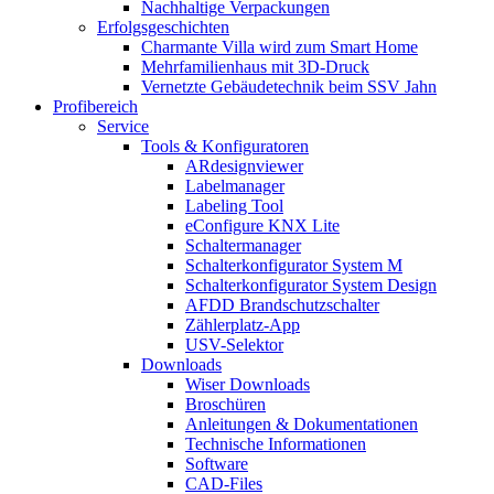
Nachhaltige Verpackungen
Erfolgsgeschichten
Charmante Villa wird zum Smart Home
Mehrfamilienhaus mit 3D-Druck
Vernetzte Gebäudetechnik beim SSV Jahn
Profibereich
Service
Tools & Konfiguratoren
ARdesignviewer
Labelmanager
Labeling Tool
eConfigure KNX Lite
Schaltermanager
Schalterkonfigurator System M
Schalterkonfigurator System Design
AFDD Brandschutzschalter
Zählerplatz-App
USV-Selektor
Downloads
Wiser Downloads
Broschüren
Anleitungen & Dokumentationen
Technische Informationen
Software
CAD-Files