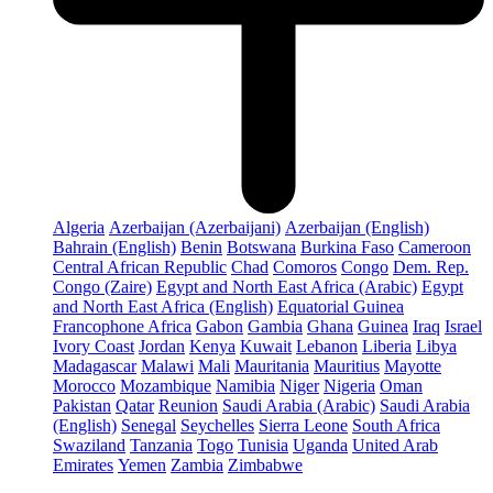
Algeria
Azerbaijan (Azerbaijani)
Azerbaijan (English)
Bahrain (English)
Benin
Botswana
Burkina Faso
Cameroon
Central African Republic
Chad
Comoros
Congo
Dem. Rep.
Congo (Zaire)
Egypt and North East Africa (Arabic)
Egypt
and North East Africa (English)
Equatorial Guinea
Francophone Africa
Gabon
Gambia
Ghana
Guinea
Iraq
Israel
Ivory Coast
Jordan
Kenya
Kuwait
Lebanon
Liberia
Libya
Madagascar
Malawi
Mali
Mauritania
Mauritius
Mayotte
Morocco
Mozambique
Namibia
Niger
Nigeria
Oman
Pakistan
Qatar
Reunion
Saudi Arabia (Arabic)
Saudi Arabia
(English)
Senegal
Seychelles
Sierra Leone
South Africa
Swaziland
Tanzania
Togo
Tunisia
Uganda
United Arab
Emirates
Yemen
Zambia
Zimbabwe