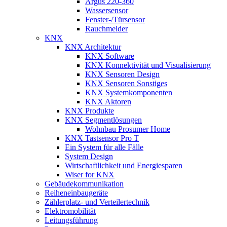
Argus 220-360
Wassersensor
Fenster-/Türsensor
Rauchmelder
KNX
KNX Architektur
KNX Software
KNX Konnektivität und Visualisierung
KNX Sensoren Design
KNX Sensoren Sonstiges
KNX Systemkomponenten
KNX Aktoren
KNX Produkte
KNX Segmentlösungen
Wohnbau Prosumer Home
KNX Tastsensor Pro T
Ein System für alle Fälle
System Design
Wirtschaftlichkeit und Energiesparen
Wiser for KNX
Gebäudekommunikation
Reiheneinbaugeräte
Zählerplatz- und Verteilertechnik
Elektromobilität
Leitungsführung