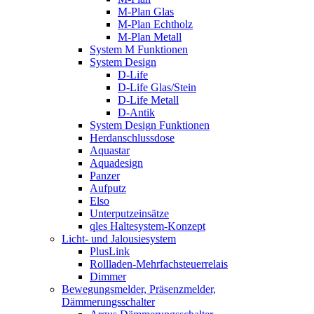
M-Plan Glas
M-Plan Echtholz
M-Plan Metall
System M Funktionen
System Design
D-Life
D-Life Glas/Stein
D-Life Metall
D-Antik
System Design Funktionen
Herdanschlussdose
Aquastar
Aquadesign
Panzer
Aufputz
Elso
Unterputzeinsätze
qles Haltesystem-Konzept
Licht- und Jalousiesystem
PlusLink
Rollladen-Mehrfachsteuerrelais
Dimmer
Bewegungsmelder, Präsenzmelder,
Dämmerungsschalter