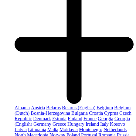
Albania
Austria
Belarus
Belarus (English)
Belgium
Belgium
(Dutch)
Bosnia-Herzegovina
Bulgaria
Croatia
Cyprus
Czech
Republic
Denmark
Estonia
Finland
France
Georgia
Georgia
(English)
Germany
Greece
Hungary
Ireland
Italy
Kosovo
Latvia
Lithuania
Malta
Moldavia
Montenegro
Netherlands
North Macedonia
Norway
Poland
Portugal
Romania
Russia