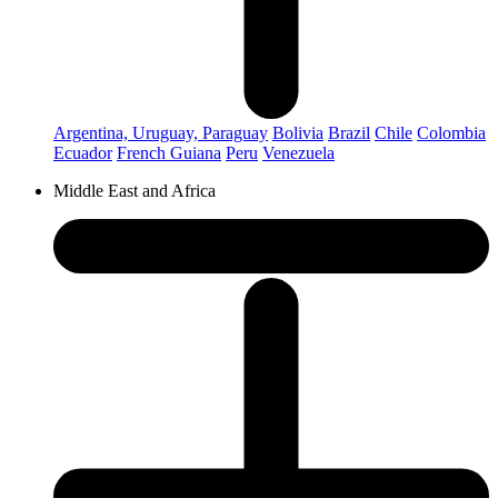
Argentina, Uruguay, Paraguay
Bolivia
Brazil
Chile
Colombia
Ecuador
French Guiana
Peru
Venezuela
Middle East and Africa