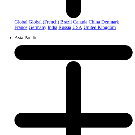
Global
Global (French)
Brazil
Canada
China
Denmark
France
Germany
India
Russia
USA
United Kingdom
Asia Pacific