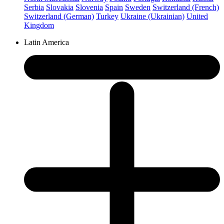
Serbia
Slovakia
Slovenia
Spain
Sweden
Switzerland (French)
Switzerland (German)
Turkey
Ukraine (Ukrainian)
United
Kingdom
Latin America