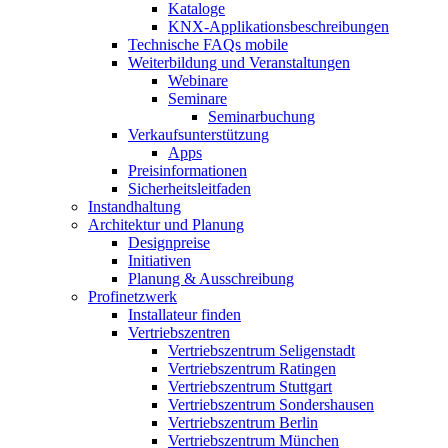
Kataloge
KNX-Applikationsbeschreibungen
Technische FAQs mobile
Weiterbildung und Veranstaltungen
Webinare
Seminare
Seminarbuchung
Verkaufsunterstützung
Apps
Preisinformationen
Sicherheitsleitfaden
Instandhaltung
Architektur und Planung
Designpreise
Initiativen
Planung & Ausschreibung
Profinetzwerk
Installateur finden
Vertriebszentren
Vertriebszentrum Seligenstadt
Vertriebszentrum Ratingen
Vertriebszentrum Stuttgart
Vertriebszentrum Sondershausen
Vertriebszentrum Berlin
Vertriebszentrum München