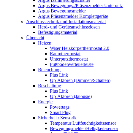
Argus Dämmerungsschalter
Argus Bewegungs-/Präsenzmelder Unterputz
Argus Bewegungsmelder
Argus Präsenzmelder Komplettgeräte
Anschlusstechnik und Installationsmaterial
Herd- und Geräteanschlussdosen
Befestigungsmaterial
Übersicht
Heizen
Wiser Heizkörperthermostat 2.0
Raumthermostat
Unterputzthermostat
Fußbodenverteilerleiste
Beleuchung
Plus Link
Up-Aktoren (Dimmen/Schalten)
Beschattung
Plus Link
Up-Aktoren (Jalousie)
Energie
Powertags
Smart Plug
Sicherheit / Sensorik
Temperatur Luftfeuchtigkeitssensor
Bewegungsmelder/Helligkeitssensor