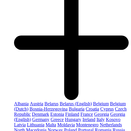
Albania
Austria
Belarus
Belarus (English)
Belgium
Belgium
(Dutch)
Bosnia-Herzegovina
Bulgaria
Croatia
Cyprus
Czech
Republic
Denmark
Estonia
Finland
France
Georgia
Georgia
(English)
Germany
Greece
Hungary
Ireland
Italy
Kosovo
Latvia
Lithuania
Malta
Moldavia
Montenegro
Netherlands
North Macedonia
Norway
Poland
Portugal
Romania
Russia