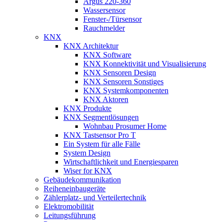
Argus 220-360
Wassersensor
Fenster-/Türsensor
Rauchmelder
KNX
KNX Architektur
KNX Software
KNX Konnektivität und Visualisierung
KNX Sensoren Design
KNX Sensoren Sonstiges
KNX Systemkomponenten
KNX Aktoren
KNX Produkte
KNX Segmentlösungen
Wohnbau Prosumer Home
KNX Tastsensor Pro T
Ein System für alle Fälle
System Design
Wirtschaftlichkeit und Energiesparen
Wiser for KNX
Gebäudekommunikation
Reiheneinbaugeräte
Zählerplatz- und Verteilertechnik
Elektromobilität
Leitungsführung