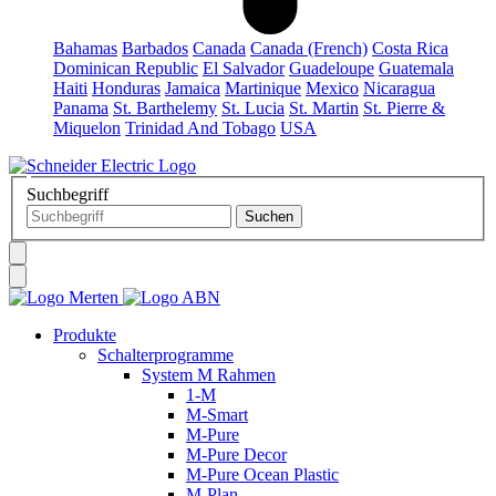
Bahamas
Barbados
Canada
Canada (French)
Costa Rica
Dominican Republic
El Salvador
Guadeloupe
Guatemala
Haiti
Honduras
Jamaica
Martinique
Mexico
Nicaragua
Panama
St. Barthelemy
St. Lucia
St. Martin
St. Pierre &
Miquelon
Trinidad And Tobago
USA
Suchbegriff
Produkte
Schalterprogramme
System M Rahmen
1-M
M-Smart
M-Pure
M-Pure Decor
M-Pure Ocean Plastic
M-Plan