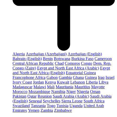
Algeria
Azerbaijan (Azerbaijani)
Azerbaijan (English)
Bahrain (English)
Benin
Botswana
Burkina Faso
Cameroon
Central African Republic
Chad
Comoros
Congo
Dem. Rep.
Congo (Zaire)
Egypt and North East Africa (Arabic)
Egypt
and North East Africa (English)
Equatorial Guinea
Francophone Africa
Gabon
Gambia
Ghana
Guinea
Iraq
Israel
Ivory Coast
Jordan
Kenya
Kuwait
Lebanon
Liberia
Libya
Madagascar
Malawi
Mali
Mauritania
Mauritius
Mayotte
Morocco
Mozambique
Namibia
Niger
Nigeria
Oman
Pakistan
Qatar
Reunion
Saudi Arabia (Arabic)
Saudi Arabia
(English)
Senegal
Seychelles
Sierra Leone
South Africa
Swaziland
Tanzania
Togo
Tunisia
Uganda
United Arab
Emirates
Yemen
Zambia
Zimbabwe