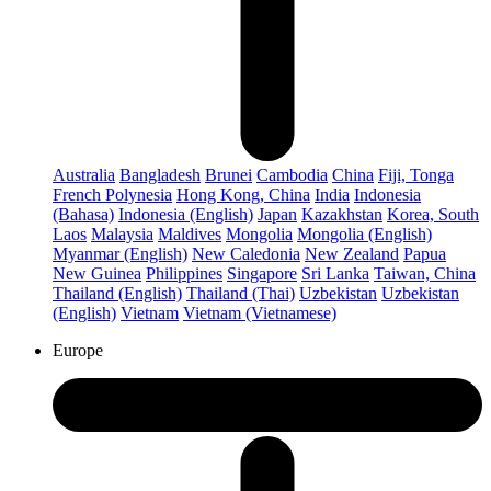
Australia
Bangladesh
Brunei
Cambodia
China
Fiji, Tonga
French Polynesia
Hong Kong, China
India
Indonesia
(Bahasa)
Indonesia (English)
Japan
Kazakhstan
Korea, South
Laos
Malaysia
Maldives
Mongolia
Mongolia (English)
Myanmar (English)
New Caledonia
New Zealand
Papua
New Guinea
Philippines
Singapore
Sri Lanka
Taiwan, China
Thailand (English)
Thailand (Thai)
Uzbekistan
Uzbekistan
(English)
Vietnam
Vietnam (Vietnamese)
Europe