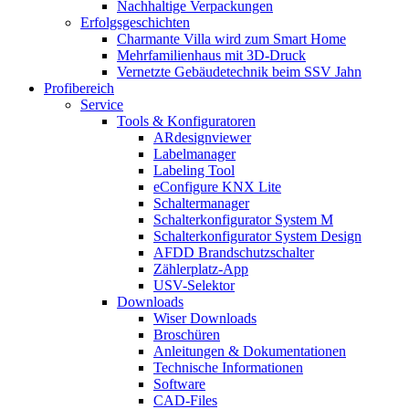
Nachhaltige Verpackungen
Erfolgsgeschichten
Charmante Villa wird zum Smart Home
Mehrfamilienhaus mit 3D-Druck
Vernetzte Gebäudetechnik beim SSV Jahn
Profibereich
Service
Tools & Konfiguratoren
ARdesignviewer
Labelmanager
Labeling Tool
eConfigure KNX Lite
Schaltermanager
Schalterkonfigurator System M
Schalterkonfigurator System Design
AFDD Brandschutzschalter
Zählerplatz-App
USV-Selektor
Downloads
Wiser Downloads
Broschüren
Anleitungen & Dokumentationen
Technische Informationen
Software
CAD-Files