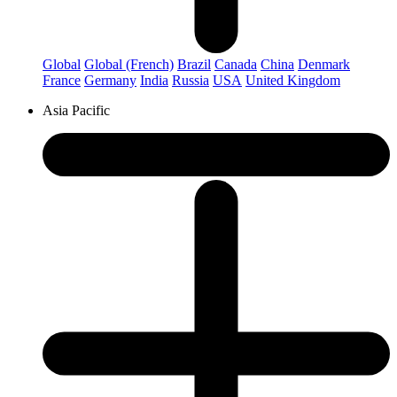
Global
Global (French)
Brazil
Canada
China
Denmark
France
Germany
India
Russia
USA
United Kingdom
Asia Pacific