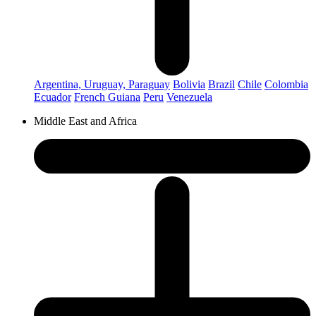
Argentina, Uruguay, Paraguay
Bolivia
Brazil
Chile
Colombia
Ecuador
French Guiana
Peru
Venezuela
Middle East and Africa