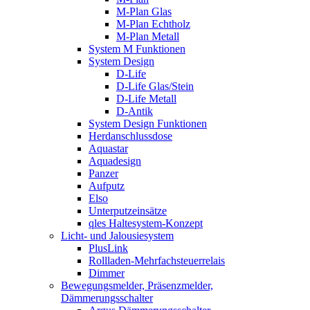
M-Plan Glas
M-Plan Echtholz
M-Plan Metall
System M Funktionen
System Design
D-Life
D-Life Glas/Stein
D-Life Metall
D-Antik
System Design Funktionen
Herdanschlussdose
Aquastar
Aquadesign
Panzer
Aufputz
Elso
Unterputzeinsätze
qles Haltesystem-Konzept
Licht- und Jalousiesystem
PlusLink
Rollladen-Mehrfachsteuerrelais
Dimmer
Bewegungsmelder, Präsenzmelder,
Dämmerungsschalter