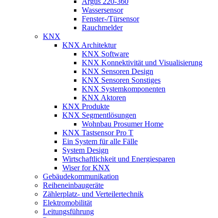
Argus 220-360
Wassersensor
Fenster-/Türsensor
Rauchmelder
KNX
KNX Architektur
KNX Software
KNX Konnektivität und Visualisierung
KNX Sensoren Design
KNX Sensoren Sonstiges
KNX Systemkomponenten
KNX Aktoren
KNX Produkte
KNX Segmentlösungen
Wohnbau Prosumer Home
KNX Tastsensor Pro T
Ein System für alle Fälle
System Design
Wirtschaftlichkeit und Energiesparen
Wiser for KNX
Gebäudekommunikation
Reiheneinbaugeräte
Zählerplatz- und Verteilertechnik
Elektromobilität
Leitungsführung