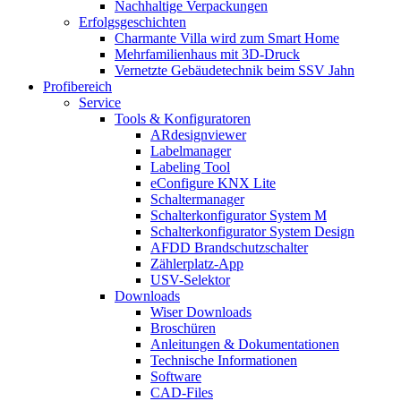
Nachhaltige Verpackungen
Erfolgsgeschichten
Charmante Villa wird zum Smart Home
Mehrfamilienhaus mit 3D-Druck
Vernetzte Gebäudetechnik beim SSV Jahn
Profibereich
Service
Tools & Konfiguratoren
ARdesignviewer
Labelmanager
Labeling Tool
eConfigure KNX Lite
Schaltermanager
Schalterkonfigurator System M
Schalterkonfigurator System Design
AFDD Brandschutzschalter
Zählerplatz-App
USV-Selektor
Downloads
Wiser Downloads
Broschüren
Anleitungen & Dokumentationen
Technische Informationen
Software
CAD-Files