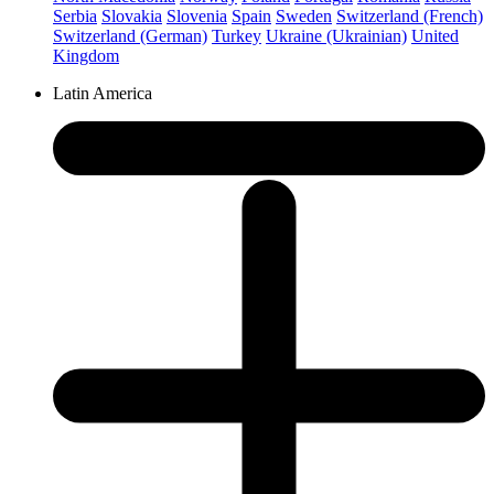
Serbia
Slovakia
Slovenia
Spain
Sweden
Switzerland (French)
Switzerland (German)
Turkey
Ukraine (Ukrainian)
United
Kingdom
Latin America