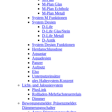
M-Plan Glas
M-Plan Echtholz
M-Plan Metall
System M Funktionen
System Design
D-Life
D-Life Glas/Stein
D-Life Metall
D-Antik
System Design Funktionen
Herdanschlussdose
Aquastar
Aquadesign
Panzer
Aufputz
Elso
Unterputzeinsätze
qles Haltesystem-Konzept
Licht- und Jalousiesystem
PlusLink
Rollladen-Mehrfachsteuerrelais
Dimmer
Bewegungsmelder, Präsenzmelder,
Dämmerungsschalter