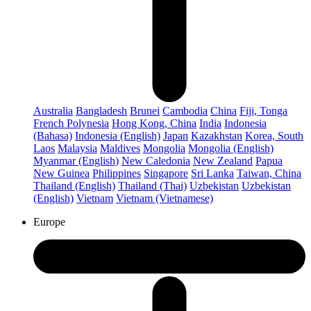
Australia
Bangladesh
Brunei
Cambodia
China
Fiji, Tonga
French Polynesia
Hong Kong, China
India
Indonesia
(Bahasa)
Indonesia (English)
Japan
Kazakhstan
Korea, South
Laos
Malaysia
Maldives
Mongolia
Mongolia (English)
Myanmar (English)
New Caledonia
New Zealand
Papua
New Guinea
Philippines
Singapore
Sri Lanka
Taiwan, China
Thailand (English)
Thailand (Thai)
Uzbekistan
Uzbekistan
(English)
Vietnam
Vietnam (Vietnamese)
Europe