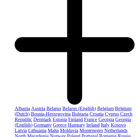
Albania
Austria
Belarus
Belarus (English)
Belgium
Belgium
(Dutch)
Bosnia-Herzegovina
Bulgaria
Croatia
Cyprus
Czech
Republic
Denmark
Estonia
Finland
France
Georgia
Georgia
(English)
Germany
Greece
Hungary
Ireland
Italy
Kosovo
Latvia
Lithuania
Malta
Moldavia
Montenegro
Netherlands
North Macedonia
Norway
Poland
Portugal
Romania
Russia