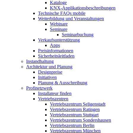
Kataloge
KNX-Applikationsbeschreibungen
Technische FAQs mobile
Weiterbildung und Veranstaltungen
Webinare
Seminare
Seminarbuchung
Verkaufsunterstützung
Apps
Preisinformationen
Sicherheitsleitfaden
Instandhaltung
Architektur und Planung
Designpreise
Initiativen
Planung & Ausschreibung
Profinetzwerk
Installateur finden
Vertriebszentren
Vertriebszentrum Seligenstadt
Vertriebszentrum Ratingen
Vertriebszentrum Stuttgart
Vertriebszentrum Sondershausen
Vertriebszentrum Berlin
Vertriebszentrum München