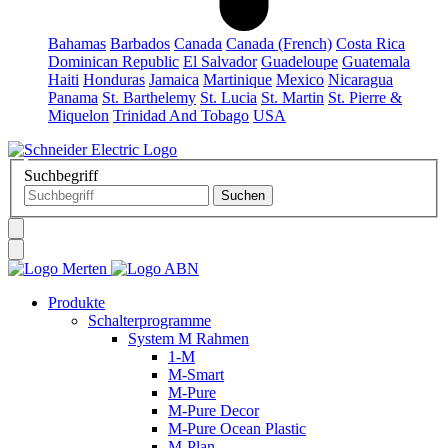
Bahamas
Barbados
Canada
Canada (French)
Costa Rica
Dominican Republic
El Salvador
Guadeloupe
Guatemala
Haiti
Honduras
Jamaica
Martinique
Mexico
Nicaragua
Panama
St. Barthelemy
St. Lucia
St. Martin
St. Pierre &
Miquelon
Trinidad And Tobago
USA
Suchbegriff
Produkte
Schalterprogramme
System M Rahmen
1-M
M-Smart
M-Pure
M-Pure Decor
M-Pure Ocean Plastic
M-Plan