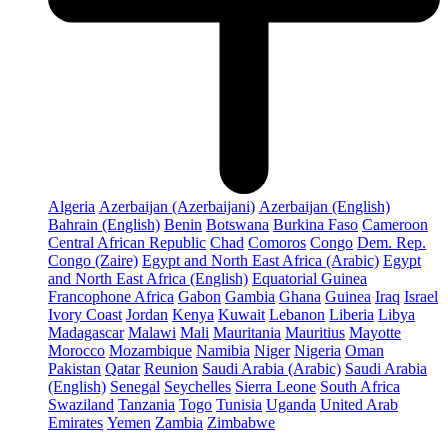
Algeria
Azerbaijan (Azerbaijani)
Azerbaijan (English)
Bahrain (English)
Benin
Botswana
Burkina Faso
Cameroon
Central African Republic
Chad
Comoros
Congo
Dem. Rep.
Congo (Zaire)
Egypt and North East Africa (Arabic)
Egypt
and North East Africa (English)
Equatorial Guinea
Francophone Africa
Gabon
Gambia
Ghana
Guinea
Iraq
Israel
Ivory Coast
Jordan
Kenya
Kuwait
Lebanon
Liberia
Libya
Madagascar
Malawi
Mali
Mauritania
Mauritius
Mayotte
Morocco
Mozambique
Namibia
Niger
Nigeria
Oman
Pakistan
Qatar
Reunion
Saudi Arabia (Arabic)
Saudi Arabia
(English)
Senegal
Seychelles
Sierra Leone
South Africa
Swaziland
Tanzania
Togo
Tunisia
Uganda
United Arab
Emirates
Yemen
Zambia
Zimbabwe