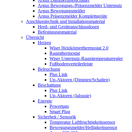
Argus Dämmerungsschalter
Argus Bewegungs-/Präsenzmelder Unterputz
Argus Bewegungsmelder
Argus Präsenzmelder Komplettgeräte
Anschlusstechnik und Installationsmaterial
Herd- und Geräteanschlussdosen
Befestigungsmaterial
Übersicht
Heizen
Wiser Heizkörperthermostat 2.0
Raumthermostat
Wiser Unterputz-Raumtemperaturregler
Fußbodenverteilerleiste
Beleuchung
Plus Link
Up-Aktoren (Dimmen/Schalten)
Beschattung
Plus Link
Up-Aktoren (Jalousie)
Energie
Powertags
Smart Plug
Sicherheit / Sensorik
Temperatur Luftfeuchtigkeitssensor
Bewegungsmelder/Helligkeitssensor