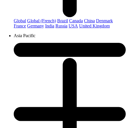
Global
Global (French)
Brazil
Canada
China
Denmark
France
Germany
India
Russia
USA
United Kingdom
Asia Pacific