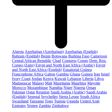
Algeria
Azerbaijan (Azerbaijani)
Azerbaijan (English)
Bahrain (English)
Benin
Botswana
Burkina Faso
Cameroon
Central African Republic
Chad
Comoros
Congo
Dem. Rep.
Congo (Zaire)
Egypt and North East Africa (Arabic)
Egypt
and North East Africa (English)
Equatorial Guinea
Francophone Africa
Gabon
Gambia
Ghana
Guinea
Iraq
Israel
Ivory Coast
Jordan
Kenya
Kuwait
Lebanon
Liberia
Libya
Madagascar
Malawi
Mali
Mauritania
Mauritius
Mayotte
Morocco
Mozambique
Namibia
Niger
Nigeria
Oman
Pakistan
Qatar
Reunion
Saudi Arabia (Arabic)
Saudi Arabia
(English)
Senegal
Seychelles
Sierra Leone
South Africa
Swaziland
Tanzania
Togo
Tunisia
Uganda
United Arab
Emirates
Yemen
Zambia
Zimbabwe