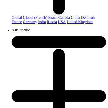
Global
Global (French)
Brazil
Canada
China
Denmark
France
Germany
India
Russia
USA
United Kingdom
Asia Pacific