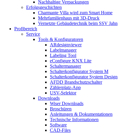
Nachhaltige Verpackungen
Erfolgsgeschichten
Charmante Villa wird zum Smart Home
Mehrfamilienhaus mit 3D-Druck
Vernetzte Gebäudetechnik beim SSV Jahn
Profibereich
Service
Tools & Konfiguratoren
ARdesignviewer
Labelmanager
Labeling Tool
eConfigure KNX Lite
Schaltermanager
Schalterkonfigurator System M
Schalterkonfigurator System Design
AFDD Brandschutzschalter
Zählerplatz-App
USV-Selektor
Downloads
Wiser Downloads
Broschüren
Anleitungen & Dokumentationen
Technische Informationen
Software
CAD-Files