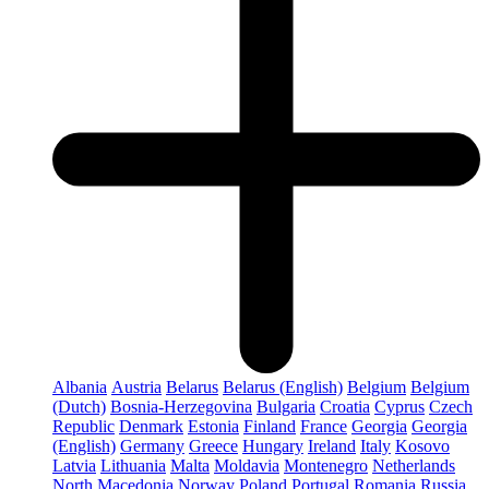
Albania
Austria
Belarus
Belarus (English)
Belgium
Belgium
(Dutch)
Bosnia-Herzegovina
Bulgaria
Croatia
Cyprus
Czech
Republic
Denmark
Estonia
Finland
France
Georgia
Georgia
(English)
Germany
Greece
Hungary
Ireland
Italy
Kosovo
Latvia
Lithuania
Malta
Moldavia
Montenegro
Netherlands
North Macedonia
Norway
Poland
Portugal
Romania
Russia