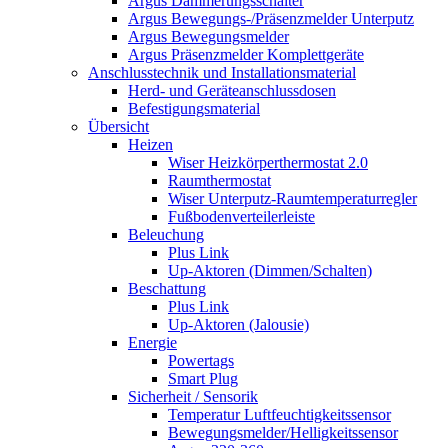
Argus Dämmerungsschalter
Argus Bewegungs-/Präsenzmelder Unterputz
Argus Bewegungsmelder
Argus Präsenzmelder Komplettgeräte
Anschlusstechnik und Installationsmaterial
Herd- und Geräteanschlussdosen
Befestigungsmaterial
Übersicht
Heizen
Wiser Heizkörperthermostat 2.0
Raumthermostat
Wiser Unterputz-Raumtemperaturregler
Fußbodenverteilerleiste
Beleuchung
Plus Link
Up-Aktoren (Dimmen/Schalten)
Beschattung
Plus Link
Up-Aktoren (Jalousie)
Energie
Powertags
Smart Plug
Sicherheit / Sensorik
Temperatur Luftfeuchtigkeitssensor
Bewegungsmelder/Helligkeitssensor