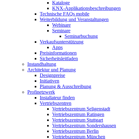
Kataloge
KNX-Applikationsbeschreibungen
Technische FAQs mobile
Weiterbildung und Veranstaltungen
Webinare
Seminare
Seminarbuchung
Verkaufsunterstützung
Apps
Preisinformationen
Sicherheitsleitfaden
Instandhaltung
Architektur und Planung
Designpreise
Initiativen
Planung & Ausschreibung
Profinetzwerk
Installateur finden
Vertriebszentren
Vertriebszentrum Seligenstadt
Vertriebszentrum Ratingen
Vertriebszentrum Stuttgart
Vertriebszentrum Sondershausen
Vertriebszentrum Berlin
Vertriebszentrum München