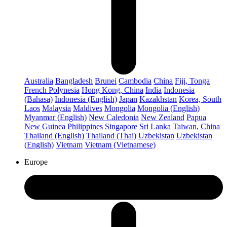
Australia
Bangladesh
Brunei
Cambodia
China
Fiji, Tonga
French Polynesia
Hong Kong, China
India
Indonesia
(Bahasa)
Indonesia (English)
Japan
Kazakhstan
Korea, South
Laos
Malaysia
Maldives
Mongolia
Mongolia (English)
Myanmar (English)
New Caledonia
New Zealand
Papua
New Guinea
Philippines
Singapore
Sri Lanka
Taiwan, China
Thailand (English)
Thailand (Thai)
Uzbekistan
Uzbekistan
(English)
Vietnam
Vietnam (Vietnamese)
Europe