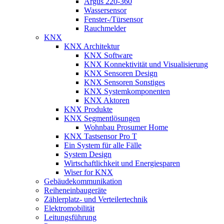
Argus 220-360
Wassersensor
Fenster-/Türsensor
Rauchmelder
KNX
KNX Architektur
KNX Software
KNX Konnektivität und Visualisierung
KNX Sensoren Design
KNX Sensoren Sonstiges
KNX Systemkomponenten
KNX Aktoren
KNX Produkte
KNX Segmentlösungen
Wohnbau Prosumer Home
KNX Tastsensor Pro T
Ein System für alle Fälle
System Design
Wirtschaftlichkeit und Energiesparen
Wiser for KNX
Gebäudekommunikation
Reiheneinbaugeräte
Zählerplatz- und Verteilertechnik
Elektromobilität
Leitungsführung