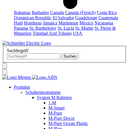
Bahamas
Barbados
Canada
Canada (French)
Costa Rica
Dominican Republic
El Salvador
Guadeloupe
Guatemala
Haiti
Honduras
Jamaica
Martinique
Mexico
Nicaragua
Panama
St. Barthelemy
St. Lucia
St. Martin
St. Pierre &
Miquelon
Trinidad And Tobago
USA
Suchbegriff
Produkte
Schalterprogramme
System M Rahmen
1-M
M-Smart
M-Pure
M-Pure Decor
M-Pure Ocean Plastic
M-Plan