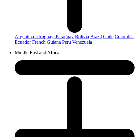
Argentina, Uruguay, Paraguay
Bolivia
Brazil
Chile
Colombia
Ecuador
French Guiana
Peru
Venezuela
Middle East and Africa