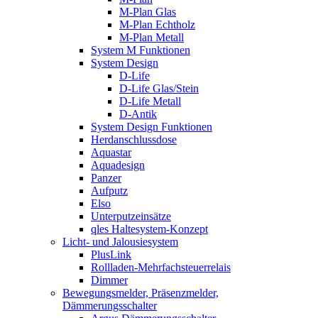
M-Plan Glas
M-Plan Echtholz
M-Plan Metall
System M Funktionen
System Design
D-Life
D-Life Glas/Stein
D-Life Metall
D-Antik
System Design Funktionen
Herdanschlussdose
Aquastar
Aquadesign
Panzer
Aufputz
Elso
Unterputzeinsätze
qles Haltesystem-Konzept
Licht- und Jalousiesystem
PlusLink
Rollladen-Mehrfachsteuerrelais
Dimmer
Bewegungsmelder, Präsenzmelder,
Dämmerungsschalter