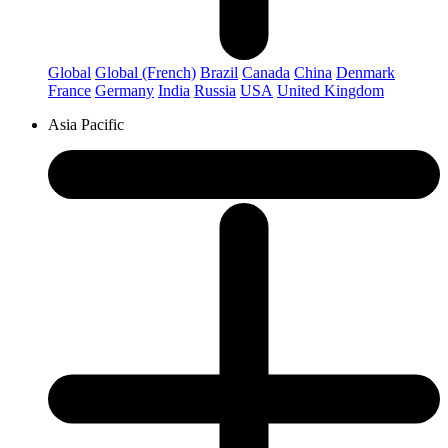
Global
Global (French)
Brazil
Canada
China
Denmark
France
Germany
India
Russia
USA
United Kingdom
Asia Pacific