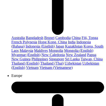
Australia
Bangladesh
Brunei
Cambodia
China
Fiji, Tonga
French Polynesia
Hong Kong, China
India
Indonesia
(Bahasa)
Indonesia (English)
Japan
Kazakhstan
Korea, South
Laos
Malaysia
Maldives
Mongolia
Mongolia (English)
Myanmar (English)
New Caledonia
New Zealand
Papua
New Guinea
Philippines
Singapore
Sri Lanka
Taiwan, China
Thailand (English)
Thailand (Thai)
Uzbekistan
Uzbekistan
(English)
Vietnam
Vietnam (Vietnamese)
Europe