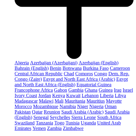
Algeria
Azerbaijan (Azerbaijani)
Azerbaijan (English)
Bahrain (English)
Benin
Botswana
Burkina Faso
Cameroon
Central African Republic
Chad
Comoros
Congo
Dem. Rep.
Congo (Zaire)
Egypt and North East Africa (Arabic)
Egypt
and North East Africa (English)
Equatorial Guinea
Francophone Africa
Gabon
Gambia
Ghana
Guinea
Iraq
Israel
Ivory Coast
Jordan
Kenya
Kuwait
Lebanon
Liberia
Libya
Madagascar
Malawi
Mali
Mauritania
Mauritius
Mayotte
Morocco
Mozambique
Namibia
Niger
Nigeria
Oman
Pakistan
Qatar
Reunion
Saudi Arabia (Arabic)
Saudi Arabia
(English)
Senegal
Seychelles
Sierra Leone
South Africa
Swaziland
Tanzania
Togo
Tunisia
Uganda
United Arab
Emirates
Yemen
Zambia
Zimbabwe