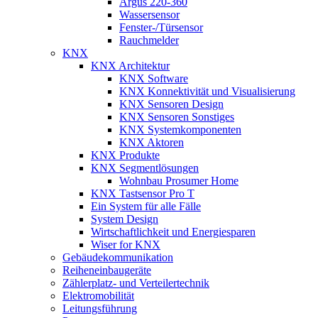
Argus 220-360
Wassersensor
Fenster-/Türsensor
Rauchmelder
KNX
KNX Architektur
KNX Software
KNX Konnektivität und Visualisierung
KNX Sensoren Design
KNX Sensoren Sonstiges
KNX Systemkomponenten
KNX Aktoren
KNX Produkte
KNX Segmentlösungen
Wohnbau Prosumer Home
KNX Tastsensor Pro T
Ein System für alle Fälle
System Design
Wirtschaftlichkeit und Energiesparen
Wiser for KNX
Gebäudekommunikation
Reiheneinbaugeräte
Zählerplatz- und Verteilertechnik
Elektromobilität
Leitungsführung