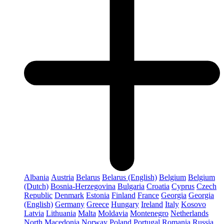
Albania
Austria
Belarus
Belarus (English)
Belgium
Belgium
(Dutch)
Bosnia-Herzegovina
Bulgaria
Croatia
Cyprus
Czech
Republic
Denmark
Estonia
Finland
France
Georgia
Georgia
(English)
Germany
Greece
Hungary
Ireland
Italy
Kosovo
Latvia
Lithuania
Malta
Moldavia
Montenegro
Netherlands
North Macedonia
Norway
Poland
Portugal
Romania
Russia