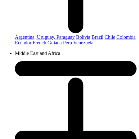
Argentina, Uruguay, Paraguay
Bolivia
Brazil
Chile
Colombia
Ecuador
French Guiana
Peru
Venezuela
Middle East and Africa