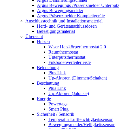
Argus Dämmerungsschalter
Argus Bewegungs-/Präsenzmelder Unterputz
Argus Bewegungsmelder
Argus Präsenzmelder Komplettgeräte
Anschlusstechnik und Installationsmaterial
Herd- und Geräteanschlussdosen
Befestigungsmaterial
Übersicht
Heizen
Wiser Heizkörperthermostat 2.0
Raumthermostat
Unterputzthermostat
Fußbodenverteilerleiste
Beleuchung
Plus Link
Up-Aktoren (Dimmen/Schalten)
Beschattung
Plus Link
Up-Aktoren (Jalousie)
Energie
Powertags
Smart Plug
Sicherheit / Sensorik
Temperatur Luftfeuchtigkeitssensor
Bewegungsmelder/Helligkeitssensor