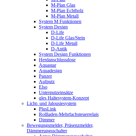
M-Plan Glas
M-Plan Echtholz
M-Plan Metall
System M Funktionen
System Design
D-Life
D-Life Glas/Stein
D-Life Metall
D-Antik
System Design Funktionen
Herdanschlussdose
Aquastar
Aquadesign
Panzer
Aufputz
Elso
Unterputzeinsätze
qles Haltesystem-Konzept
Licht- und Jalousiesystem
PlusLink
Rollladen-Mehrfachsteuerrelais
Dimmer
Bewegungsmelder, Präsenzmelder,
Dämmerungsschalter