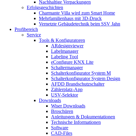
Nachhaltige Verpackungen
Erfolgsgeschichten
Charmante Villa wird zum Smart Home
Mehrfamilienhaus mit 3D-Druck
Vernetzte Gebäudetechnik beim SSV Jahn
Profibereich
Service
Tools & Konfiguratoren
ARdesignviewer
Labelmanager
Labeling Tool
eConfigure KNX Lite
Schaltermanager
Schalterkonfigurator System M
Schalterkonfigurator System Design
AFDD Brandschutzschalter
Zählerplatz-App
USV-Selektor
Downloads
Wiser Downloads
Broschüren
Anleitungen & Dokumentationen
Technische Informationen
Software
CAD-Files