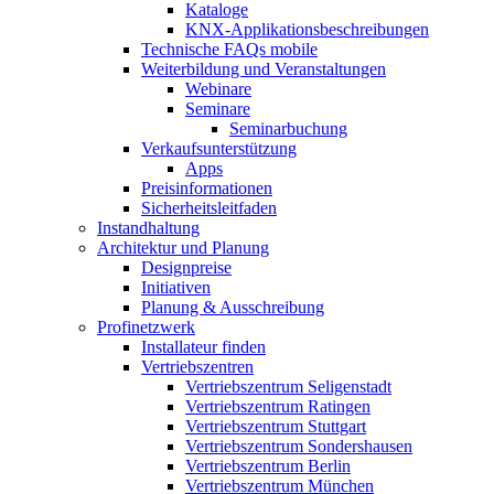
Kataloge
KNX-Applikationsbeschreibungen
Technische FAQs mobile
Weiterbildung und Veranstaltungen
Webinare
Seminare
Seminarbuchung
Verkaufsunterstützung
Apps
Preisinformationen
Sicherheitsleitfaden
Instandhaltung
Architektur und Planung
Designpreise
Initiativen
Planung & Ausschreibung
Profinetzwerk
Installateur finden
Vertriebszentren
Vertriebszentrum Seligenstadt
Vertriebszentrum Ratingen
Vertriebszentrum Stuttgart
Vertriebszentrum Sondershausen
Vertriebszentrum Berlin
Vertriebszentrum München