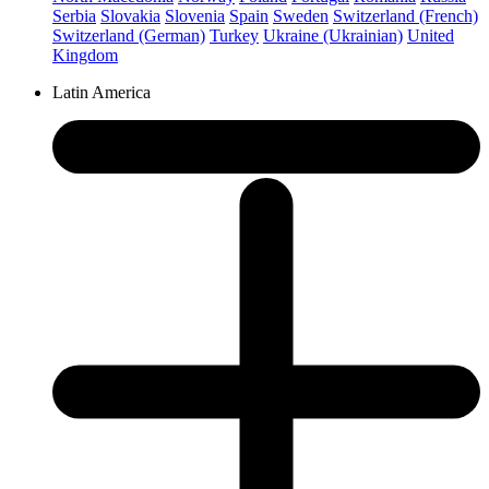
Serbia
Slovakia
Slovenia
Spain
Sweden
Switzerland (French)
Switzerland (German)
Turkey
Ukraine (Ukrainian)
United
Kingdom
Latin America