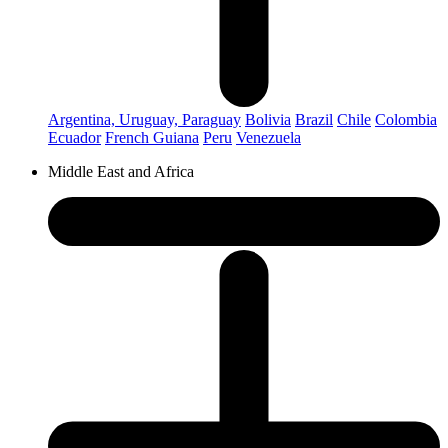
Argentina, Uruguay, Paraguay
Bolivia
Brazil
Chile
Colombia
Ecuador
French Guiana
Peru
Venezuela
Middle East and Africa