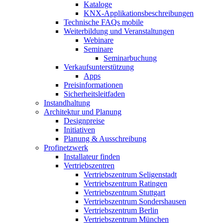
Kataloge
KNX-Applikationsbeschreibungen
Technische FAQs mobile
Weiterbildung und Veranstaltungen
Webinare
Seminare
Seminarbuchung
Verkaufsunterstützung
Apps
Preisinformationen
Sicherheitsleitfaden
Instandhaltung
Architektur und Planung
Designpreise
Initiativen
Planung & Ausschreibung
Profinetzwerk
Installateur finden
Vertriebszentren
Vertriebszentrum Seligenstadt
Vertriebszentrum Ratingen
Vertriebszentrum Stuttgart
Vertriebszentrum Sondershausen
Vertriebszentrum Berlin
Vertriebszentrum München