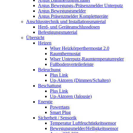
Argus Dämmerungsschalter
Argus Bewegungs-/Präsenzmelder Unterputz
Argus Bewegungsmelder
Argus Präsenzmelder Komplettgeräte
Anschlusstechnik und Installationsmaterial
Herd- und Geräteanschlussdosen
Befestigungsmaterial
Übersicht
Heizen
Wiser Heizkörperthermostat 2.0
Raumthermostat
Wiser Unterputz-Raumtemperaturregler
Fußbodenverteilerleiste
Beleuchung
Plus Link
Up-Aktoren (Dimmen/Schalten)
Beschattung
Plus Link
Up-Aktoren (Jalousie)
Energie
Powertags
Smart Plug
Sicherheit / Sensorik
Temperatur Luftfeuchtigkeitssensor
Bewegungsmelder/Helligkeitssensor