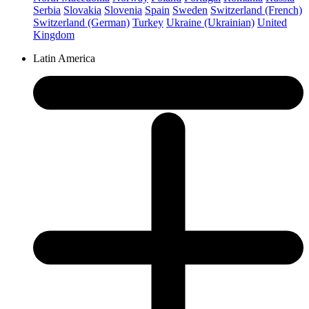
Serbia
Slovakia
Slovenia
Spain
Sweden
Switzerland (French)
Switzerland (German)
Turkey
Ukraine (Ukrainian)
United
Kingdom
Latin America