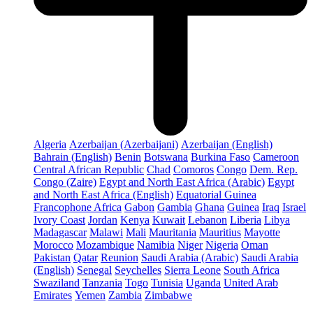
Algeria
Azerbaijan (Azerbaijani)
Azerbaijan (English)
Bahrain (English)
Benin
Botswana
Burkina Faso
Cameroon
Central African Republic
Chad
Comoros
Congo
Dem. Rep.
Congo (Zaire)
Egypt and North East Africa (Arabic)
Egypt
and North East Africa (English)
Equatorial Guinea
Francophone Africa
Gabon
Gambia
Ghana
Guinea
Iraq
Israel
Ivory Coast
Jordan
Kenya
Kuwait
Lebanon
Liberia
Libya
Madagascar
Malawi
Mali
Mauritania
Mauritius
Mayotte
Morocco
Mozambique
Namibia
Niger
Nigeria
Oman
Pakistan
Qatar
Reunion
Saudi Arabia (Arabic)
Saudi Arabia
(English)
Senegal
Seychelles
Sierra Leone
South Africa
Swaziland
Tanzania
Togo
Tunisia
Uganda
United Arab
Emirates
Yemen
Zambia
Zimbabwe