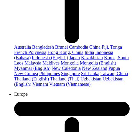
Australia
Bangladesh
Brunei
Cambodia
China
Fiji, Tonga
French Polynesia
Hong Kong, China
India
Indonesia
(Bahasa)
Indonesia (English)
Japan
Kazakhstan
Korea, South
Laos
Malaysia
Maldives
Mongolia
Mongolia (English)
Myanmar (English)
New Caledonia
New Zealand
Papua
New Guinea
Philippines
Singapore
Sri Lanka
Taiwan, China
Thailand (English)
Thailand (Thai)
Uzbekistan
Uzbekistan
(English)
Vietnam
Vietnam (Vietnamese)
Europe