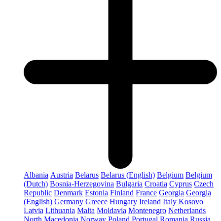
Albania
Austria
Belarus
Belarus (English)
Belgium
Belgium
(Dutch)
Bosnia-Herzegovina
Bulgaria
Croatia
Cyprus
Czech
Republic
Denmark
Estonia
Finland
France
Georgia
Georgia
(English)
Germany
Greece
Hungary
Ireland
Italy
Kosovo
Latvia
Lithuania
Malta
Moldavia
Montenegro
Netherlands
North Macedonia
Norway
Poland
Portugal
Romania
Russia