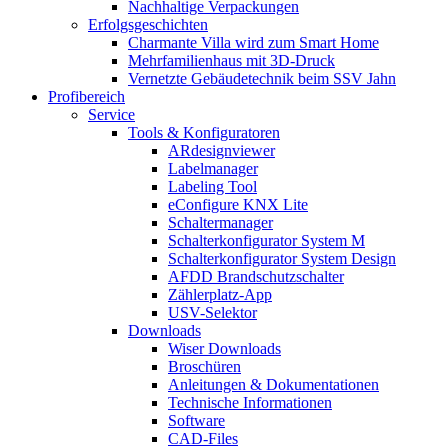
Nachhaltige Verpackungen
Erfolgsgeschichten
Charmante Villa wird zum Smart Home
Mehrfamilienhaus mit 3D-Druck
Vernetzte Gebäudetechnik beim SSV Jahn
Profibereich
Service
Tools & Konfiguratoren
ARdesignviewer
Labelmanager
Labeling Tool
eConfigure KNX Lite
Schaltermanager
Schalterkonfigurator System M
Schalterkonfigurator System Design
AFDD Brandschutzschalter
Zählerplatz-App
USV-Selektor
Downloads
Wiser Downloads
Broschüren
Anleitungen & Dokumentationen
Technische Informationen
Software
CAD-Files