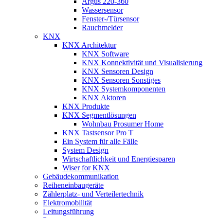
Argus 220-360
Wassersensor
Fenster-/Türsensor
Rauchmelder
KNX
KNX Architektur
KNX Software
KNX Konnektivität und Visualisierung
KNX Sensoren Design
KNX Sensoren Sonstiges
KNX Systemkomponenten
KNX Aktoren
KNX Produkte
KNX Segmentlösungen
Wohnbau Prosumer Home
KNX Tastsensor Pro T
Ein System für alle Fälle
System Design
Wirtschaftlichkeit und Energiesparen
Wiser for KNX
Gebäudekommunikation
Reiheneinbaugeräte
Zählerplatz- und Verteilertechnik
Elektromobilität
Leitungsführung