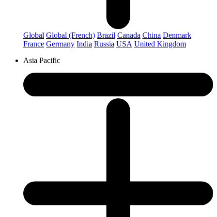
Global
Global (French)
Brazil
Canada
China
Denmark
France
Germany
India
Russia
USA
United Kingdom
Asia Pacific