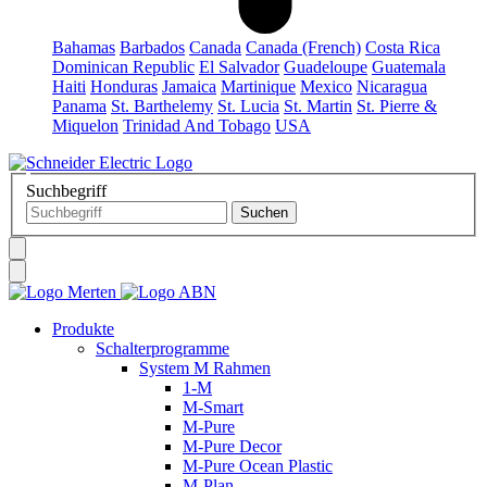
Bahamas
Barbados
Canada
Canada (French)
Costa Rica
Dominican Republic
El Salvador
Guadeloupe
Guatemala
Haiti
Honduras
Jamaica
Martinique
Mexico
Nicaragua
Panama
St. Barthelemy
St. Lucia
St. Martin
St. Pierre &
Miquelon
Trinidad And Tobago
USA
Suchbegriff
Produkte
Schalterprogramme
System M Rahmen
1-M
M-Smart
M-Pure
M-Pure Decor
M-Pure Ocean Plastic
M-Plan