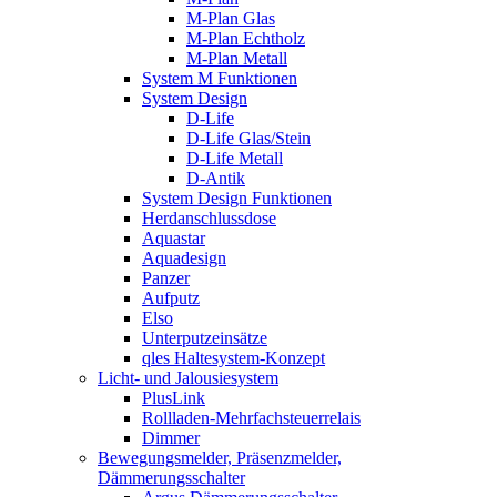
M-Plan Glas
M-Plan Echtholz
M-Plan Metall
System M Funktionen
System Design
D-Life
D-Life Glas/Stein
D-Life Metall
D-Antik
System Design Funktionen
Herdanschlussdose
Aquastar
Aquadesign
Panzer
Aufputz
Elso
Unterputzeinsätze
qles Haltesystem-Konzept
Licht- und Jalousiesystem
PlusLink
Rollladen-Mehrfachsteuerrelais
Dimmer
Bewegungsmelder, Präsenzmelder,
Dämmerungsschalter