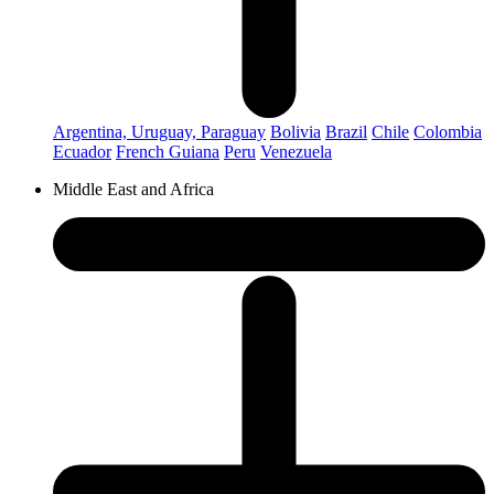
Argentina, Uruguay, Paraguay
Bolivia
Brazil
Chile
Colombia
Ecuador
French Guiana
Peru
Venezuela
Middle East and Africa