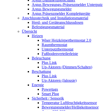
Argus Dämmerungsschalter
Argus Bewegungs-/Präsenzmelder Unterputz
Argus Bewegungsmelder
Argus Präsenzmelder Komplettgeräte
Anschlusstechnik und Installationsmaterial
Herd- und Geräteanschlussdosen
Befestigungsmaterial
Übersicht
Heizen
Wiser Heizkörperthermostat 2.0
Raumthermostat
Unterputzthermostat
Fußbodenverteilerleiste
Beleuchung
Plus Link
Up-Aktoren (Dimmen/Schalten)
Beschattung
Plus Link
Up-Aktoren (Jalousie)
Energie
Powertags
Smart Plug
Sicherheit / Sensorik
Temperatur Luftfeuchtigkeitssensor
Bewegungsmelder/Helligkeitssensor