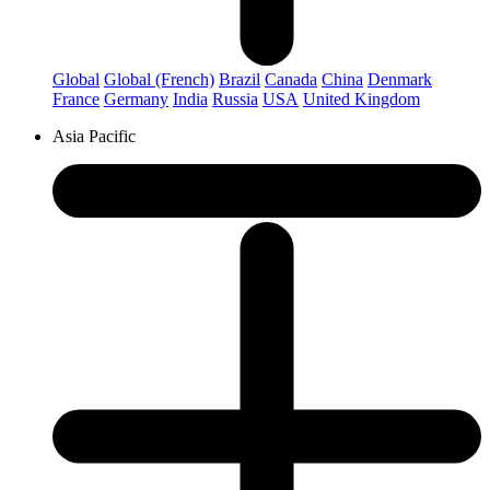
Global
Global (French)
Brazil
Canada
China
Denmark
France
Germany
India
Russia
USA
United Kingdom
Asia Pacific