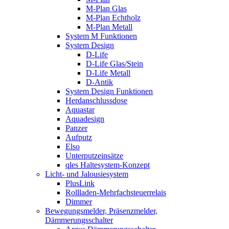
M-Plan Glas
M-Plan Echtholz
M-Plan Metall
System M Funktionen
System Design
D-Life
D-Life Glas/Stein
D-Life Metall
D-Antik
System Design Funktionen
Herdanschlussdose
Aquastar
Aquadesign
Panzer
Aufputz
Elso
Unterputzeinsätze
qles Haltesystem-Konzept
Licht- und Jalousiesystem
PlusLink
Rollladen-Mehrfachsteuerrelais
Dimmer
Bewegungsmelder, Präsenzmelder,
Dämmerungsschalter