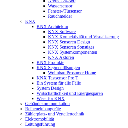
Argus 220-360
Wassersensor
Fenster-/Türsensor
Rauchmelder
KNX
KNX Architektur
KNX Software
KNX Konnektivität und Visualisierung
KNX Sensoren Design
KNX Sensoren Sonstiges
KNX Systemkomponenten
KNX Aktoren
KNX Produkte
KNX Segmentlösungen
Wohnbau Prosumer Home
KNX Tastsensor Pro T
Ein System für alle Fälle
System Design
Wirtschaftlichkeit und Energiesparen
Wiser for KNX
Gebäudekommunikation
Reiheneinbaugeräte
Zählerplatz- und Verteilertechnik
Elektromobilität
Leitungsführung