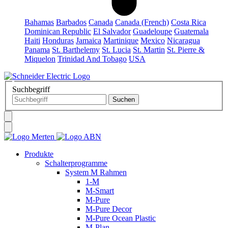
Bahamas
Barbados
Canada
Canada (French)
Costa Rica
Dominican Republic
El Salvador
Guadeloupe
Guatemala
Haiti
Honduras
Jamaica
Martinique
Mexico
Nicaragua
Panama
St. Barthelemy
St. Lucia
St. Martin
St. Pierre &
Miquelon
Trinidad And Tobago
USA
Suchbegriff
Produkte
Schalterprogramme
System M Rahmen
1-M
M-Smart
M-Pure
M-Pure Decor
M-Pure Ocean Plastic
M-Plan