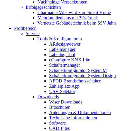
Nachhaltige Verpackungen
Erfolgsgeschichten
Charmante Villa wird zum Smart Home
Mehrfamilienhaus mit 3D-Druck
Vernetzte Gebäudetechnik beim SSV Jahn
Profibereich
Service
Tools & Konfiguratoren
ARdesignviewer
Labelmanager
Labeling Tool
eConfigure KNX Lite
Schaltermanager
Schalterkonfigurator System M
Schalterkonfigurator System Design
AFDD Brandschutzschalter
Zählerplatz-App
USV-Selektor
Downloads
Wiser Downloads
Broschüren
Anleitungen & Dokumentationen
Technische Informationen
Software
CAD-Files