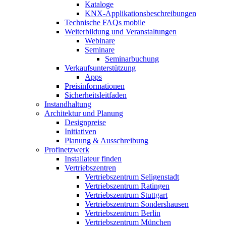
Kataloge
KNX-Applikationsbeschreibungen
Technische FAQs mobile
Weiterbildung und Veranstaltungen
Webinare
Seminare
Seminarbuchung
Verkaufsunterstützung
Apps
Preisinformationen
Sicherheitsleitfaden
Instandhaltung
Architektur und Planung
Designpreise
Initiativen
Planung & Ausschreibung
Profinetzwerk
Installateur finden
Vertriebszentren
Vertriebszentrum Seligenstadt
Vertriebszentrum Ratingen
Vertriebszentrum Stuttgart
Vertriebszentrum Sondershausen
Vertriebszentrum Berlin
Vertriebszentrum München