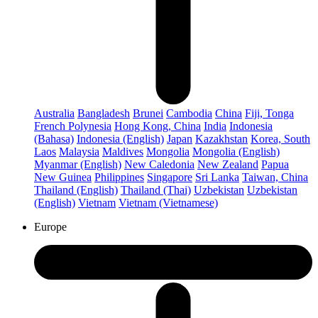
Australia
Bangladesh
Brunei
Cambodia
China
Fiji, Tonga
French Polynesia
Hong Kong, China
India
Indonesia
(Bahasa)
Indonesia (English)
Japan
Kazakhstan
Korea, South
Laos
Malaysia
Maldives
Mongolia
Mongolia (English)
Myanmar (English)
New Caledonia
New Zealand
Papua
New Guinea
Philippines
Singapore
Sri Lanka
Taiwan, China
Thailand (English)
Thailand (Thai)
Uzbekistan
Uzbekistan
(English)
Vietnam
Vietnam (Vietnamese)
Europe