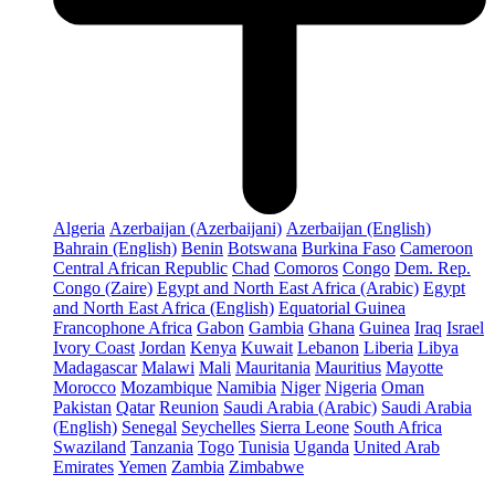
Algeria
Azerbaijan (Azerbaijani)
Azerbaijan (English)
Bahrain (English)
Benin
Botswana
Burkina Faso
Cameroon
Central African Republic
Chad
Comoros
Congo
Dem. Rep.
Congo (Zaire)
Egypt and North East Africa (Arabic)
Egypt
and North East Africa (English)
Equatorial Guinea
Francophone Africa
Gabon
Gambia
Ghana
Guinea
Iraq
Israel
Ivory Coast
Jordan
Kenya
Kuwait
Lebanon
Liberia
Libya
Madagascar
Malawi
Mali
Mauritania
Mauritius
Mayotte
Morocco
Mozambique
Namibia
Niger
Nigeria
Oman
Pakistan
Qatar
Reunion
Saudi Arabia (Arabic)
Saudi Arabia
(English)
Senegal
Seychelles
Sierra Leone
South Africa
Swaziland
Tanzania
Togo
Tunisia
Uganda
United Arab
Emirates
Yemen
Zambia
Zimbabwe