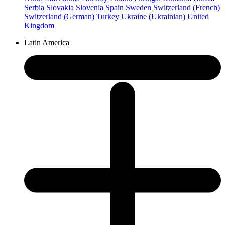
Serbia
Slovakia
Slovenia
Spain
Sweden
Switzerland (French)
Switzerland (German)
Turkey
Ukraine (Ukrainian)
United
Kingdom
Latin America