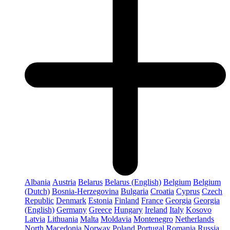
Albania
Austria
Belarus
Belarus (English)
Belgium
Belgium
(Dutch)
Bosnia-Herzegovina
Bulgaria
Croatia
Cyprus
Czech
Republic
Denmark
Estonia
Finland
France
Georgia
Georgia
(English)
Germany
Greece
Hungary
Ireland
Italy
Kosovo
Latvia
Lithuania
Malta
Moldavia
Montenegro
Netherlands
North Macedonia
Norway
Poland
Portugal
Romania
Russia