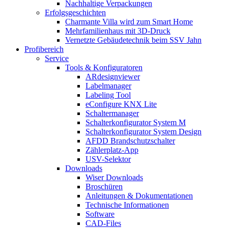
Nachhaltige Verpackungen
Erfolgsgeschichten
Charmante Villa wird zum Smart Home
Mehrfamilienhaus mit 3D-Druck
Vernetzte Gebäudetechnik beim SSV Jahn
Profibereich
Service
Tools & Konfiguratoren
ARdesignviewer
Labelmanager
Labeling Tool
eConfigure KNX Lite
Schaltermanager
Schalterkonfigurator System M
Schalterkonfigurator System Design
AFDD Brandschutzschalter
Zählerplatz-App
USV-Selektor
Downloads
Wiser Downloads
Broschüren
Anleitungen & Dokumentationen
Technische Informationen
Software
CAD-Files