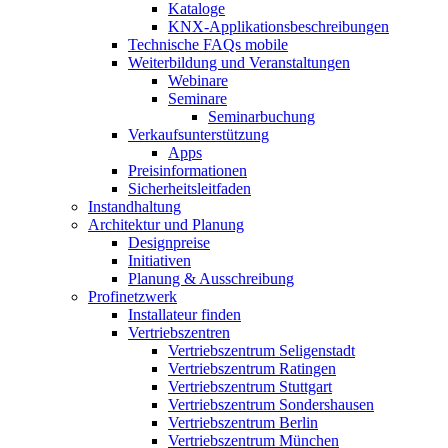
Kataloge
KNX-Applikationsbeschreibungen
Technische FAQs mobile
Weiterbildung und Veranstaltungen
Webinare
Seminare
Seminarbuchung
Verkaufsunterstützung
Apps
Preisinformationen
Sicherheitsleitfaden
Instandhaltung
Architektur und Planung
Designpreise
Initiativen
Planung & Ausschreibung
Profinetzwerk
Installateur finden
Vertriebszentren
Vertriebszentrum Seligenstadt
Vertriebszentrum Ratingen
Vertriebszentrum Stuttgart
Vertriebszentrum Sondershausen
Vertriebszentrum Berlin
Vertriebszentrum München