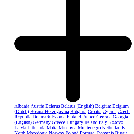
Albania
Austria
Belarus
Belarus (English)
Belgium
Belgium
(Dutch)
Bosnia-Herzegovina
Bulgaria
Croatia
Cyprus
Czech
Republic
Denmark
Estonia
Finland
France
Georgia
Georgia
(English)
Germany
Greece
Hungary
Ireland
Italy
Kosovo
Latvia
Lithuania
Malta
Moldavia
Montenegro
Netherlands
North Macedonia
Norway
Poland
Portugal
Romania
Russia