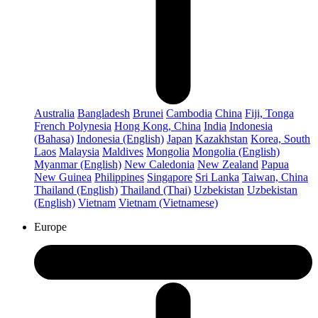
Australia
Bangladesh
Brunei
Cambodia
China
Fiji, Tonga
French Polynesia
Hong Kong, China
India
Indonesia
(Bahasa)
Indonesia (English)
Japan
Kazakhstan
Korea, South
Laos
Malaysia
Maldives
Mongolia
Mongolia (English)
Myanmar (English)
New Caledonia
New Zealand
Papua
New Guinea
Philippines
Singapore
Sri Lanka
Taiwan, China
Thailand (English)
Thailand (Thai)
Uzbekistan
Uzbekistan
(English)
Vietnam
Vietnam (Vietnamese)
Europe