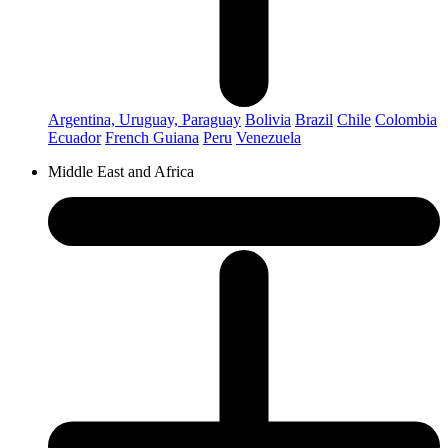
Argentina, Uruguay, Paraguay
Bolivia
Brazil
Chile
Colombia
Ecuador
French Guiana
Peru
Venezuela
Middle East and Africa