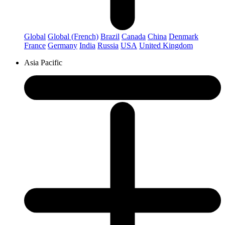
Global
Global (French)
Brazil
Canada
China
Denmark
France
Germany
India
Russia
USA
United Kingdom
Asia Pacific