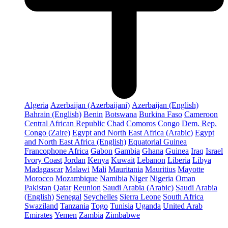
Algeria
Azerbaijan (Azerbaijani)
Azerbaijan (English)
Bahrain (English)
Benin
Botswana
Burkina Faso
Cameroon
Central African Republic
Chad
Comoros
Congo
Dem. Rep.
Congo (Zaire)
Egypt and North East Africa (Arabic)
Egypt
and North East Africa (English)
Equatorial Guinea
Francophone Africa
Gabon
Gambia
Ghana
Guinea
Iraq
Israel
Ivory Coast
Jordan
Kenya
Kuwait
Lebanon
Liberia
Libya
Madagascar
Malawi
Mali
Mauritania
Mauritius
Mayotte
Morocco
Mozambique
Namibia
Niger
Nigeria
Oman
Pakistan
Qatar
Reunion
Saudi Arabia (Arabic)
Saudi Arabia
(English)
Senegal
Seychelles
Sierra Leone
South Africa
Swaziland
Tanzania
Togo
Tunisia
Uganda
United Arab
Emirates
Yemen
Zambia
Zimbabwe