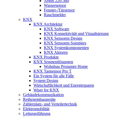
Argus 220-360
Wassersensor
Fenster-/Türsensor
Rauchmelder
KNX
KNX Architektur
KNX Software
KNX Konnektivität und Visualisierung
KNX Sensoren Design
KNX Sensoren Sonstiges
KNX Systemkomponenten
KNX Aktoren
KNX Produkte
KNX Segmentlösungen
Wohnbau Prosumer Home
KNX Tastsensor Pro T
Ein System für alle Fälle
System Design
Wirtschaftlichkeit und Energiesparen
Wiser for KNX
Gebäudekommunikation
Reiheneinbaugeräte
Zählerplatz- und Verteilertechnik
Elektromobilität
Leitungsführung