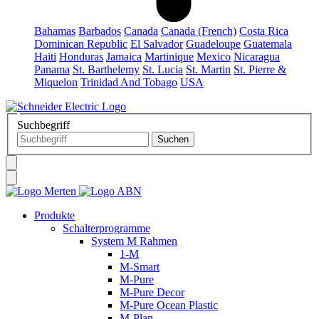
Bahamas
Barbados
Canada
Canada (French)
Costa Rica
Dominican Republic
El Salvador
Guadeloupe
Guatemala
Haiti
Honduras
Jamaica
Martinique
Mexico
Nicaragua
Panama
St. Barthelemy
St. Lucia
St. Martin
St. Pierre &
Miquelon
Trinidad And Tobago
USA
Suchbegriff
Produkte
Schalterprogramme
System M Rahmen
1-M
M-Smart
M-Pure
M-Pure Decor
M-Pure Ocean Plastic
M-Plan