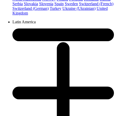
Serbia
Slovakia
Slovenia
Spain
Sweden
Switzerland (French)
Switzerland (German)
Turkey
Ukraine (Ukrainian)
United
Kingdom
Latin America