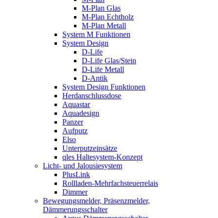
M-Plan Glas
M-Plan Echtholz
M-Plan Metall
System M Funktionen
System Design
D-Life
D-Life Glas/Stein
D-Life Metall
D-Antik
System Design Funktionen
Herdanschlussdose
Aquastar
Aquadesign
Panzer
Aufputz
Elso
Unterputzeinsätze
qles Haltesystem-Konzept
Licht- und Jalousiesystem
PlusLink
Rollladen-Mehrfachsteuerrelais
Dimmer
Bewegungsmelder, Präsenzmelder,
Dämmerungsschalter