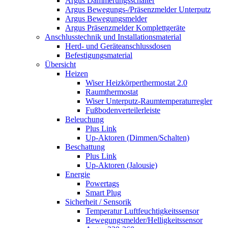
Argus Dämmerungsschalter
Argus Bewegungs-/Präsenzmelder Unterputz
Argus Bewegungsmelder
Argus Präsenzmelder Komplettgeräte
Anschlusstechnik und Installationsmaterial
Herd- und Geräteanschlussdosen
Befestigungsmaterial
Übersicht
Heizen
Wiser Heizkörperthermostat 2.0
Raumthermostat
Wiser Unterputz-Raumtemperaturregler
Fußbodenverteilerleiste
Beleuchung
Plus Link
Up-Aktoren (Dimmen/Schalten)
Beschattung
Plus Link
Up-Aktoren (Jalousie)
Energie
Powertags
Smart Plug
Sicherheit / Sensorik
Temperatur Luftfeuchtigkeitssensor
Bewegungsmelder/Helligkeitssensor