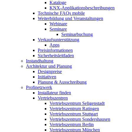
Kataloge
KNX-Applikationsbeschreibungen
Technische FAQs mobile
Weiterbildung und Veranstaltungen
Webinare
Seminare
Seminarbuchung
Verkaufsunterstützung
Apps
Preisinformationen
Sicherheitsleitfaden
Instandhaltung
Architektur und Planung
Designpreise
Initiativen
Planung & Ausschreibung
Profinetzwerk
Installateur finden
Vertriebszentren
Vertriebszentrum Seligenstadt
Vertriebszentrum Ratingen
Vertriebszentrum Stuttgart
Vertriebszentrum Sondershausen
Vertriebszentrum Berlin
Vertriebszentrum München