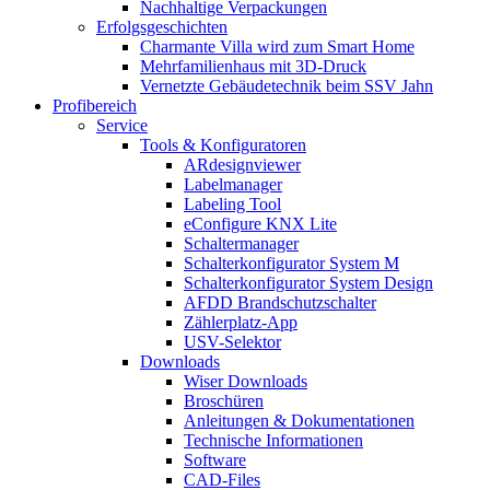
Nachhaltige Verpackungen
Erfolgsgeschichten
Charmante Villa wird zum Smart Home
Mehrfamilienhaus mit 3D-Druck
Vernetzte Gebäudetechnik beim SSV Jahn
Profibereich
Service
Tools & Konfiguratoren
ARdesignviewer
Labelmanager
Labeling Tool
eConfigure KNX Lite
Schaltermanager
Schalterkonfigurator System M
Schalterkonfigurator System Design
AFDD Brandschutzschalter
Zählerplatz-App
USV-Selektor
Downloads
Wiser Downloads
Broschüren
Anleitungen & Dokumentationen
Technische Informationen
Software
CAD-Files