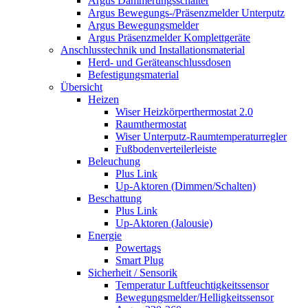
Argus Dämmerungsschalter
Argus Bewegungs-/Präsenzmelder Unterputz
Argus Bewegungsmelder
Argus Präsenzmelder Komplettgeräte
Anschlusstechnik und Installationsmaterial
Herd- und Geräteanschlussdosen
Befestigungsmaterial
Übersicht
Heizen
Wiser Heizkörperthermostat 2.0
Raumthermostat
Wiser Unterputz-Raumtemperaturregler
Fußbodenverteilerleiste
Beleuchung
Plus Link
Up-Aktoren (Dimmen/Schalten)
Beschattung
Plus Link
Up-Aktoren (Jalousie)
Energie
Powertags
Smart Plug
Sicherheit / Sensorik
Temperatur Luftfeuchtigkeitssensor
Bewegungsmelder/Helligkeitssensor