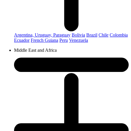
Argentina, Uruguay, Paraguay
Bolivia
Brazil
Chile
Colombia
Ecuador
French Guiana
Peru
Venezuela
Middle East and Africa