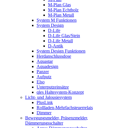
M-Plan Glas
M-Plan Echtholz
M-Plan Metall
System M Funktionen
System Design
D-Life
D-Life Glas/Stein
D-Life Metall
D-Antik
System Design Funktionen
Herdanschlussdose
Aquastar
Aquadesign
Panzer
Aufputz
Elso
Unterputzeinsätze
qles Haltesystem-Konzept
Licht- und Jalousiesystem
PlusLink
Rollladen-Mehrfachsteuerrelais
Dimmer
Bewegungsmelder, Präsenzmelder,
Dämmerungsschalter