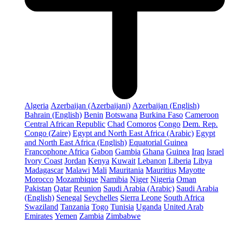
Algeria
Azerbaijan (Azerbaijani)
Azerbaijan (English)
Bahrain (English)
Benin
Botswana
Burkina Faso
Cameroon
Central African Republic
Chad
Comoros
Congo
Dem. Rep.
Congo (Zaire)
Egypt and North East Africa (Arabic)
Egypt
and North East Africa (English)
Equatorial Guinea
Francophone Africa
Gabon
Gambia
Ghana
Guinea
Iraq
Israel
Ivory Coast
Jordan
Kenya
Kuwait
Lebanon
Liberia
Libya
Madagascar
Malawi
Mali
Mauritania
Mauritius
Mayotte
Morocco
Mozambique
Namibia
Niger
Nigeria
Oman
Pakistan
Qatar
Reunion
Saudi Arabia (Arabic)
Saudi Arabia
(English)
Senegal
Seychelles
Sierra Leone
South Africa
Swaziland
Tanzania
Togo
Tunisia
Uganda
United Arab
Emirates
Yemen
Zambia
Zimbabwe