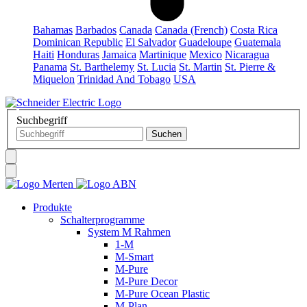
Bahamas
Barbados
Canada
Canada (French)
Costa Rica
Dominican Republic
El Salvador
Guadeloupe
Guatemala
Haiti
Honduras
Jamaica
Martinique
Mexico
Nicaragua
Panama
St. Barthelemy
St. Lucia
St. Martin
St. Pierre &
Miquelon
Trinidad And Tobago
USA
Suchbegriff
Produkte
Schalterprogramme
System M Rahmen
1-M
M-Smart
M-Pure
M-Pure Decor
M-Pure Ocean Plastic
M-Plan