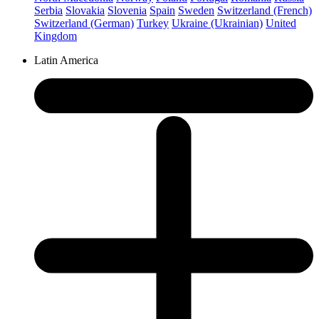
Serbia
Slovakia
Slovenia
Spain
Sweden
Switzerland (French)
Switzerland (German)
Turkey
Ukraine (Ukrainian)
United
Kingdom
Latin America