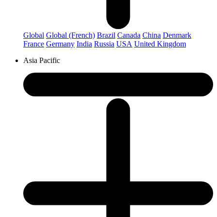
Global
Global (French)
Brazil
Canada
China
Denmark
France
Germany
India
Russia
USA
United Kingdom
Asia Pacific