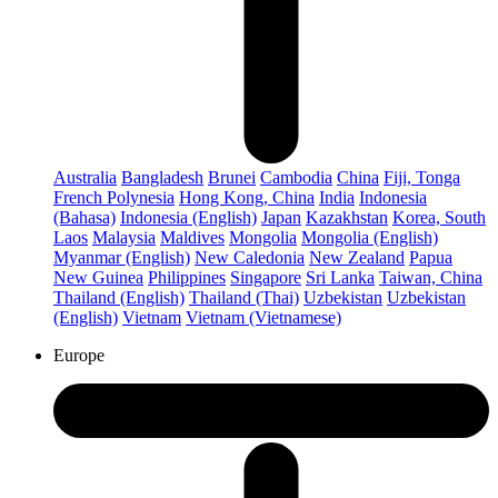
Australia
Bangladesh
Brunei
Cambodia
China
Fiji, Tonga
French Polynesia
Hong Kong, China
India
Indonesia
(Bahasa)
Indonesia (English)
Japan
Kazakhstan
Korea, South
Laos
Malaysia
Maldives
Mongolia
Mongolia (English)
Myanmar (English)
New Caledonia
New Zealand
Papua
New Guinea
Philippines
Singapore
Sri Lanka
Taiwan, China
Thailand (English)
Thailand (Thai)
Uzbekistan
Uzbekistan
(English)
Vietnam
Vietnam (Vietnamese)
Europe