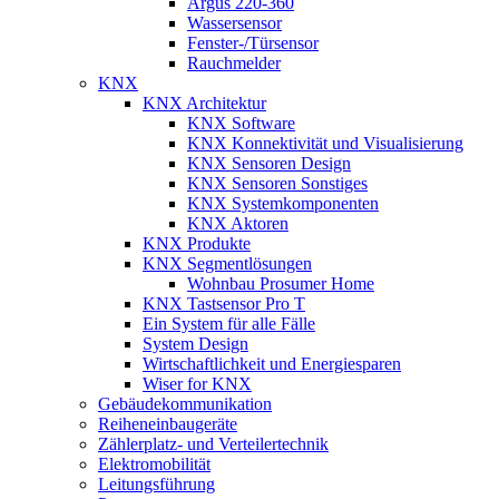
Argus 220-360
Wassersensor
Fenster-/Türsensor
Rauchmelder
KNX
KNX Architektur
KNX Software
KNX Konnektivität und Visualisierung
KNX Sensoren Design
KNX Sensoren Sonstiges
KNX Systemkomponenten
KNX Aktoren
KNX Produkte
KNX Segmentlösungen
Wohnbau Prosumer Home
KNX Tastsensor Pro T
Ein System für alle Fälle
System Design
Wirtschaftlichkeit und Energiesparen
Wiser for KNX
Gebäudekommunikation
Reiheneinbaugeräte
Zählerplatz- und Verteilertechnik
Elektromobilität
Leitungsführung