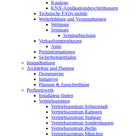
Kataloge
KNX-Applikationsbeschreibungen
Technische FAQs mobile
Weiterbildung und Veranstaltungen
Webinare
Seminare
Seminarbuchung
Verkaufsunterstützung
Apps
Preisinformationen
Sicherheitsleitfaden
Instandhaltung
Architektur und Planung
Designpreise
Initiativen
Planung & Ausschreibung
Profinetzwerk
Installateur finden
Vertriebszentren
Vertriebszentrum Seligenstadt
Vertriebszentrum Ratingen
Vertriebszentrum Stuttgart
Vertriebszentrum Sondershausen
Vertriebszentrum Berlin
Vertriebszentrum München