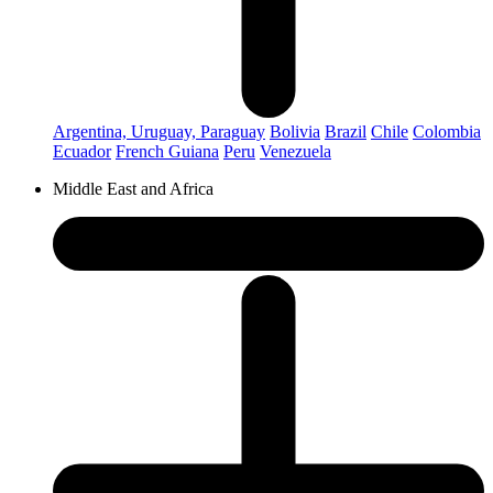
Argentina, Uruguay, Paraguay
Bolivia
Brazil
Chile
Colombia
Ecuador
French Guiana
Peru
Venezuela
Middle East and Africa