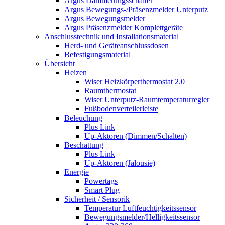
Argus Dämmerungsschalter
Argus Bewegungs-/Präsenzmelder Unterputz
Argus Bewegungsmelder
Argus Präsenzmelder Komplettgeräte
Anschlusstechnik und Installationsmaterial
Herd- und Geräteanschlussdosen
Befestigungsmaterial
Übersicht
Heizen
Wiser Heizkörperthermostat 2.0
Raumthermostat
Wiser Unterputz-Raumtemperaturregler
Fußbodenverteilerleiste
Beleuchung
Plus Link
Up-Aktoren (Dimmen/Schalten)
Beschattung
Plus Link
Up-Aktoren (Jalousie)
Energie
Powertags
Smart Plug
Sicherheit / Sensorik
Temperatur Luftfeuchtigkeitssensor
Bewegungsmelder/Helligkeitssensor