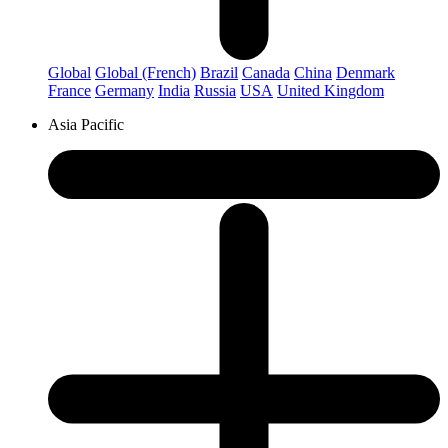
Global
Global (French)
Brazil
Canada
China
Denmark
France
Germany
India
Russia
USA
United Kingdom
Asia Pacific