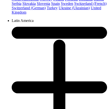
Serbia
Slovakia
Slovenia
Spain
Sweden
Switzerland (French)
Switzerland (German)
Turkey
Ukraine (Ukrainian)
United
Kingdom
Latin America