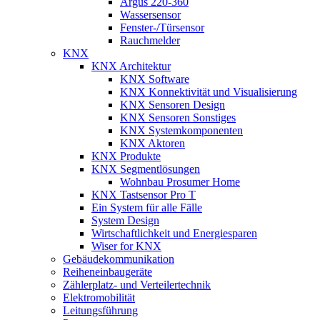
Argus 220-360
Wassersensor
Fenster-/Türsensor
Rauchmelder
KNX
KNX Architektur
KNX Software
KNX Konnektivität und Visualisierung
KNX Sensoren Design
KNX Sensoren Sonstiges
KNX Systemkomponenten
KNX Aktoren
KNX Produkte
KNX Segmentlösungen
Wohnbau Prosumer Home
KNX Tastsensor Pro T
Ein System für alle Fälle
System Design
Wirtschaftlichkeit und Energiesparen
Wiser for KNX
Gebäudekommunikation
Reiheneinbaugeräte
Zählerplatz- und Verteilertechnik
Elektromobilität
Leitungsführung