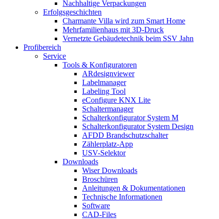
Nachhaltige Verpackungen
Erfolgsgeschichten
Charmante Villa wird zum Smart Home
Mehrfamilienhaus mit 3D-Druck
Vernetzte Gebäudetechnik beim SSV Jahn
Profibereich
Service
Tools & Konfiguratoren
ARdesignviewer
Labelmanager
Labeling Tool
eConfigure KNX Lite
Schaltermanager
Schalterkonfigurator System M
Schalterkonfigurator System Design
AFDD Brandschutzschalter
Zählerplatz-App
USV-Selektor
Downloads
Wiser Downloads
Broschüren
Anleitungen & Dokumentationen
Technische Informationen
Software
CAD-Files