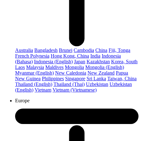
Australia
Bangladesh
Brunei
Cambodia
China
Fiji, Tonga
French Polynesia
Hong Kong, China
India
Indonesia
(Bahasa)
Indonesia (English)
Japan
Kazakhstan
Korea, South
Laos
Malaysia
Maldives
Mongolia
Mongolia (English)
Myanmar (English)
New Caledonia
New Zealand
Papua
New Guinea
Philippines
Singapore
Sri Lanka
Taiwan, China
Thailand (English)
Thailand (Thai)
Uzbekistan
Uzbekistan
(English)
Vietnam
Vietnam (Vietnamese)
Europe