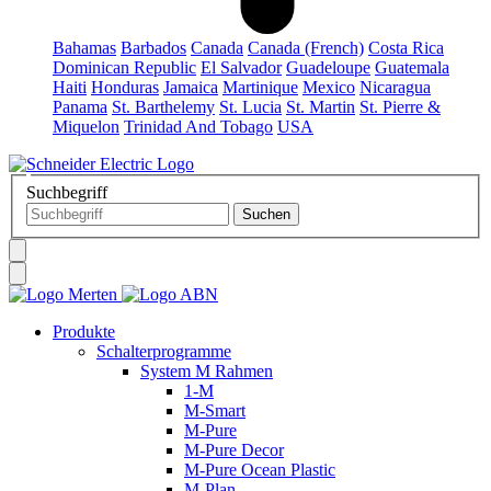
Bahamas
Barbados
Canada
Canada (French)
Costa Rica
Dominican Republic
El Salvador
Guadeloupe
Guatemala
Haiti
Honduras
Jamaica
Martinique
Mexico
Nicaragua
Panama
St. Barthelemy
St. Lucia
St. Martin
St. Pierre &
Miquelon
Trinidad And Tobago
USA
Suchbegriff
Produkte
Schalterprogramme
System M Rahmen
1-M
M-Smart
M-Pure
M-Pure Decor
M-Pure Ocean Plastic
M-Plan