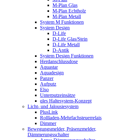
M-Plan Glas
M-Plan Echtholz
M-Plan Metall
System M Funktionen
System Design
D-Life
D-Life Glas/Stein
D-Life Metall
D-Antik
System Design Funktionen
Herdanschlussdose
Aquastar
Aquadesign
Panzer
Aufputz
Elso
Unterputzeinsätze
qles Haltesystem-Konzept
Licht- und Jalousiesystem
PlusLink
Rollladen-Mehrfachsteuerrelais
Dimmer
Bewegungsmelder, Präsenzmelder,
Dämmerungsschalter