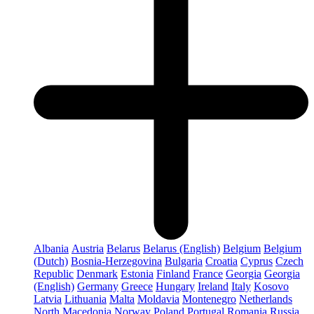
Albania
Austria
Belarus
Belarus (English)
Belgium
Belgium
(Dutch)
Bosnia-Herzegovina
Bulgaria
Croatia
Cyprus
Czech
Republic
Denmark
Estonia
Finland
France
Georgia
Georgia
(English)
Germany
Greece
Hungary
Ireland
Italy
Kosovo
Latvia
Lithuania
Malta
Moldavia
Montenegro
Netherlands
North Macedonia
Norway
Poland
Portugal
Romania
Russia