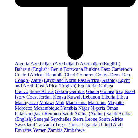
Algeria
Azerbaijan (Azerbaijani)
Azerbaijan (English)
Bahrain (English)
Benin
Botswana
Burkina Faso
Cameroon
Central African Republic
Chad
Comoros
Congo
Dem. Rep.
Congo (Zaire)
Egypt and North East Africa (Arabic)
Egypt
and North East Africa (English)
Equatorial Guinea
Francophone Africa
Gabon
Gambia
Ghana
Guinea
Iraq
Israel
Ivory Coast
Jordan
Kenya
Kuwait
Lebanon
Liberia
Libya
Madagascar
Malawi
Mali
Mauritania
Mauritius
Mayotte
Morocco
Mozambique
Namibia
Niger
Nigeria
Oman
Pakistan
Qatar
Reunion
Saudi Arabia (Arabic)
Saudi Arabia
(English)
Senegal
Seychelles
Sierra Leone
South Africa
Swaziland
Tanzania
Togo
Tunisia
Uganda
United Arab
Emirates
Yemen
Zambia
Zimbabwe