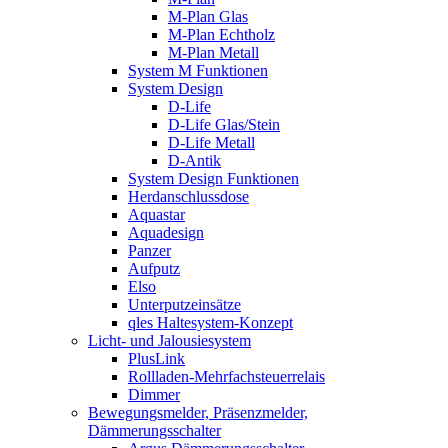
M-Plan Glas
M-Plan Echtholz
M-Plan Metall
System M Funktionen
System Design
D-Life
D-Life Glas/Stein
D-Life Metall
D-Antik
System Design Funktionen
Herdanschlussdose
Aquastar
Aquadesign
Panzer
Aufputz
Elso
Unterputzeinsätze
qles Haltesystem-Konzept
Licht- und Jalousiesystem
PlusLink
Rollladen-Mehrfachsteuerrelais
Dimmer
Bewegungsmelder, Präsenzmelder,
Dämmerungsschalter