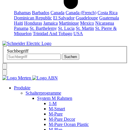
Bahamas
Barbados
Canada
Canada (French)
Costa Rica
Dominican Republic
El Salvador
Guadeloupe
Guatemala
Haiti
Honduras
Jamaica
Martinique
Mexico
Nicaragua
Panama
St. Barthelemy
St. Lucia
St. Martin
St. Pierre &
Miquelon
Trinidad And Tobago
USA
Suchbegriff
Produkte
Schalterprogramme
System M Rahmen
1-M
M-Smart
M-Pure
M-Pure Decor
M-Pure Ocean Plastic
M-Plan