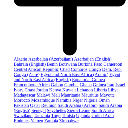
Algeria
Azerbaijan (Azerbaijani)
Azerbaijan (English)
Bahrain (English)
Benin
Botswana
Burkina Faso
Cameroon
Central African Republic
Chad
Comoros
Congo
Dem. Rep.
Congo (Zaire)
Egypt and North East Africa (Arabic)
Egypt
and North East Africa (English)
Equatorial Guinea
Francophone Africa
Gabon
Gambia
Ghana
Guinea
Iraq
Israel
Ivory Coast
Jordan
Kenya
Kuwait
Lebanon
Liberia
Libya
Madagascar
Malawi
Mali
Mauritania
Mauritius
Mayotte
Morocco
Mozambique
Namibia
Niger
Nigeria
Oman
Pakistan
Qatar
Reunion
Saudi Arabia (Arabic)
Saudi Arabia
(English)
Senegal
Seychelles
Sierra Leone
South Africa
Swaziland
Tanzania
Togo
Tunisia
Uganda
United Arab
Emirates
Yemen
Zambia
Zimbabwe