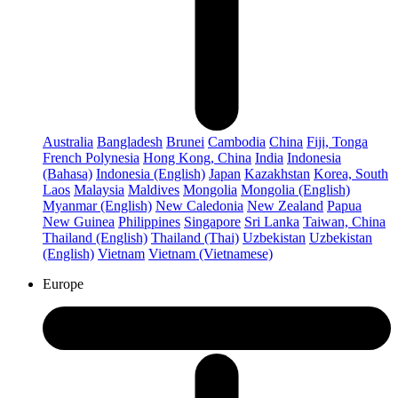
Australia
Bangladesh
Brunei
Cambodia
China
Fiji, Tonga
French Polynesia
Hong Kong, China
India
Indonesia
(Bahasa)
Indonesia (English)
Japan
Kazakhstan
Korea, South
Laos
Malaysia
Maldives
Mongolia
Mongolia (English)
Myanmar (English)
New Caledonia
New Zealand
Papua
New Guinea
Philippines
Singapore
Sri Lanka
Taiwan, China
Thailand (English)
Thailand (Thai)
Uzbekistan
Uzbekistan
(English)
Vietnam
Vietnam (Vietnamese)
Europe