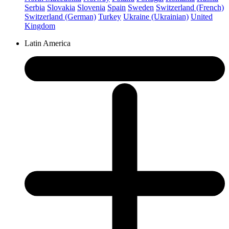
Serbia
Slovakia
Slovenia
Spain
Sweden
Switzerland (French)
Switzerland (German)
Turkey
Ukraine (Ukrainian)
United
Kingdom
Latin America