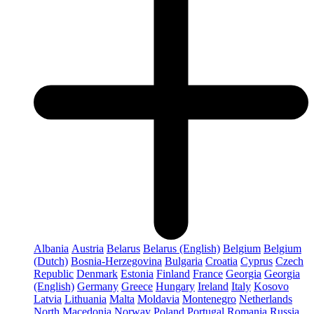
Albania
Austria
Belarus
Belarus (English)
Belgium
Belgium
(Dutch)
Bosnia-Herzegovina
Bulgaria
Croatia
Cyprus
Czech
Republic
Denmark
Estonia
Finland
France
Georgia
Georgia
(English)
Germany
Greece
Hungary
Ireland
Italy
Kosovo
Latvia
Lithuania
Malta
Moldavia
Montenegro
Netherlands
North Macedonia
Norway
Poland
Portugal
Romania
Russia