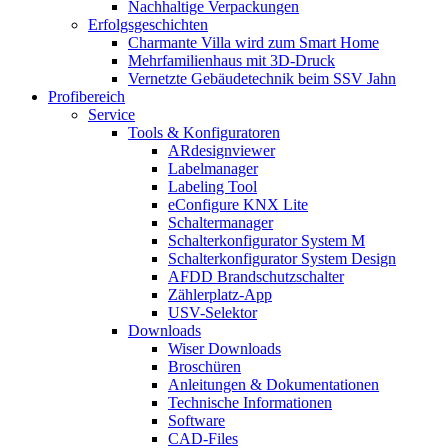
Nachhaltige Verpackungen
Erfolgsgeschichten
Charmante Villa wird zum Smart Home
Mehrfamilienhaus mit 3D-Druck
Vernetzte Gebäudetechnik beim SSV Jahn
Profibereich
Service
Tools & Konfiguratoren
ARdesignviewer
Labelmanager
Labeling Tool
eConfigure KNX Lite
Schaltermanager
Schalterkonfigurator System M
Schalterkonfigurator System Design
AFDD Brandschutzschalter
Zählerplatz-App
USV-Selektor
Downloads
Wiser Downloads
Broschüren
Anleitungen & Dokumentationen
Technische Informationen
Software
CAD-Files