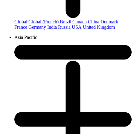
Global
Global (French)
Brazil
Canada
China
Denmark
France
Germany
India
Russia
USA
United Kingdom
Asia Pacific