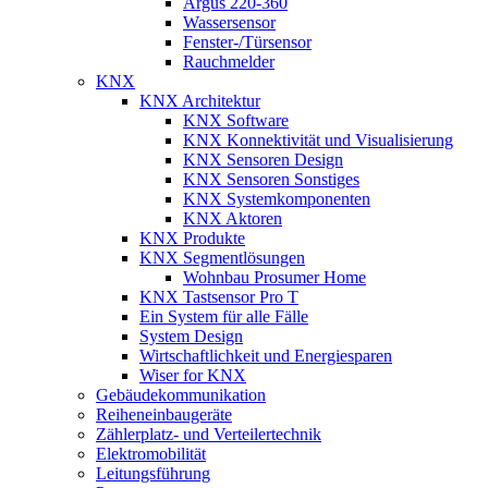
Argus 220-360
Wassersensor
Fenster-/Türsensor
Rauchmelder
KNX
KNX Architektur
KNX Software
KNX Konnektivität und Visualisierung
KNX Sensoren Design
KNX Sensoren Sonstiges
KNX Systemkomponenten
KNX Aktoren
KNX Produkte
KNX Segmentlösungen
Wohnbau Prosumer Home
KNX Tastsensor Pro T
Ein System für alle Fälle
System Design
Wirtschaftlichkeit und Energiesparen
Wiser for KNX
Gebäudekommunikation
Reiheneinbaugeräte
Zählerplatz- und Verteilertechnik
Elektromobilität
Leitungsführung