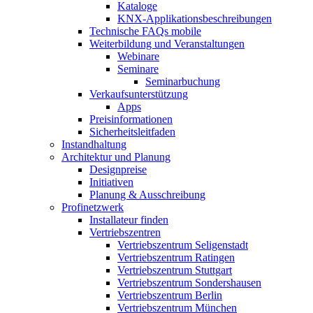
Kataloge
KNX-Applikationsbeschreibungen
Technische FAQs mobile
Weiterbildung und Veranstaltungen
Webinare
Seminare
Seminarbuchung
Verkaufsunterstützung
Apps
Preisinformationen
Sicherheitsleitfaden
Instandhaltung
Architektur und Planung
Designpreise
Initiativen
Planung & Ausschreibung
Profinetzwerk
Installateur finden
Vertriebszentren
Vertriebszentrum Seligenstadt
Vertriebszentrum Ratingen
Vertriebszentrum Stuttgart
Vertriebszentrum Sondershausen
Vertriebszentrum Berlin
Vertriebszentrum München