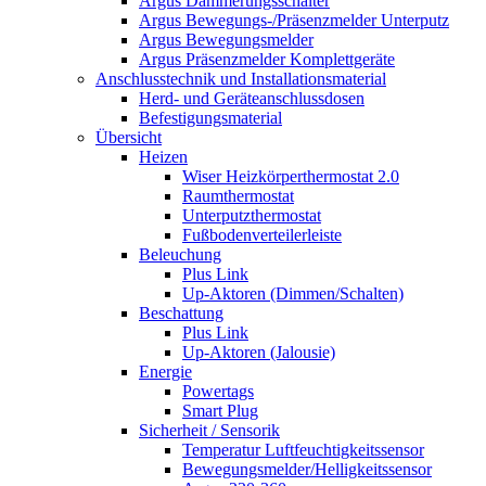
Argus Dämmerungsschalter
Argus Bewegungs-/Präsenzmelder Unterputz
Argus Bewegungsmelder
Argus Präsenzmelder Komplettgeräte
Anschlusstechnik und Installationsmaterial
Herd- und Geräteanschlussdosen
Befestigungsmaterial
Übersicht
Heizen
Wiser Heizkörperthermostat 2.0
Raumthermostat
Unterputzthermostat
Fußbodenverteilerleiste
Beleuchung
Plus Link
Up-Aktoren (Dimmen/Schalten)
Beschattung
Plus Link
Up-Aktoren (Jalousie)
Energie
Powertags
Smart Plug
Sicherheit / Sensorik
Temperatur Luftfeuchtigkeitssensor
Bewegungsmelder/Helligkeitssensor