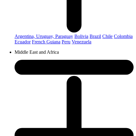
Argentina, Uruguay, Paraguay
Bolivia
Brazil
Chile
Colombia
Ecuador
French Guiana
Peru
Venezuela
Middle East and Africa