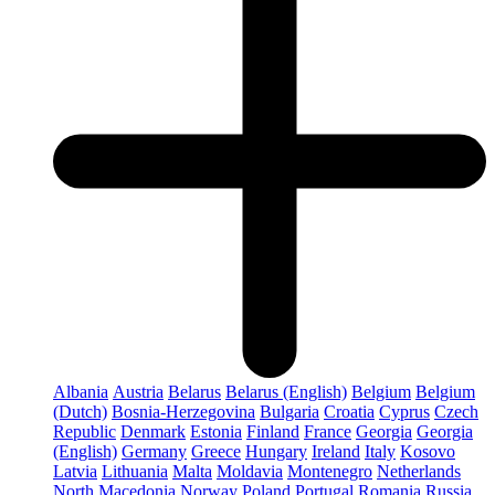
Albania
Austria
Belarus
Belarus (English)
Belgium
Belgium
(Dutch)
Bosnia-Herzegovina
Bulgaria
Croatia
Cyprus
Czech
Republic
Denmark
Estonia
Finland
France
Georgia
Georgia
(English)
Germany
Greece
Hungary
Ireland
Italy
Kosovo
Latvia
Lithuania
Malta
Moldavia
Montenegro
Netherlands
North Macedonia
Norway
Poland
Portugal
Romania
Russia