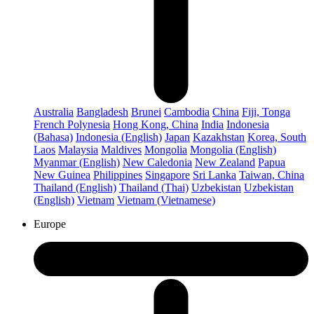
Australia
Bangladesh
Brunei
Cambodia
China
Fiji, Tonga
French Polynesia
Hong Kong, China
India
Indonesia
(Bahasa)
Indonesia (English)
Japan
Kazakhstan
Korea, South
Laos
Malaysia
Maldives
Mongolia
Mongolia (English)
Myanmar (English)
New Caledonia
New Zealand
Papua
New Guinea
Philippines
Singapore
Sri Lanka
Taiwan, China
Thailand (English)
Thailand (Thai)
Uzbekistan
Uzbekistan
(English)
Vietnam
Vietnam (Vietnamese)
Europe