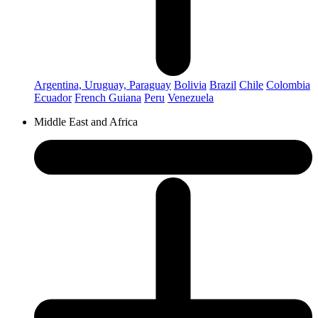
Argentina, Uruguay, Paraguay
Bolivia
Brazil
Chile
Colombia
Ecuador
French Guiana
Peru
Venezuela
Middle East and Africa