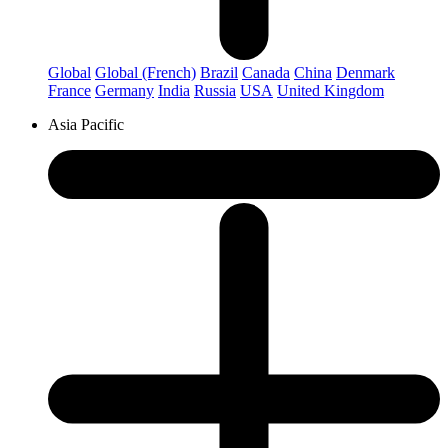
Global
Global (French)
Brazil
Canada
China
Denmark
France
Germany
India
Russia
USA
United Kingdom
Asia Pacific