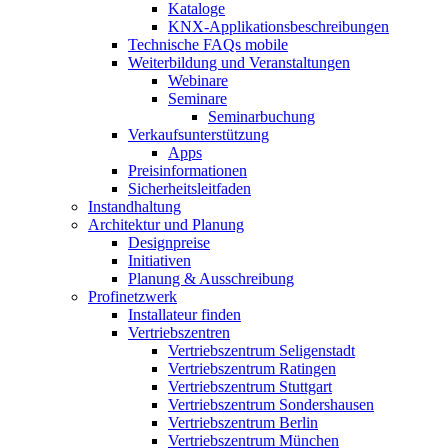
Kataloge
KNX-Applikationsbeschreibungen
Technische FAQs mobile
Weiterbildung und Veranstaltungen
Webinare
Seminare
Seminarbuchung
Verkaufsunterstützung
Apps
Preisinformationen
Sicherheitsleitfaden
Instandhaltung
Architektur und Planung
Designpreise
Initiativen
Planung & Ausschreibung
Profinetzwerk
Installateur finden
Vertriebszentren
Vertriebszentrum Seligenstadt
Vertriebszentrum Ratingen
Vertriebszentrum Stuttgart
Vertriebszentrum Sondershausen
Vertriebszentrum Berlin
Vertriebszentrum München