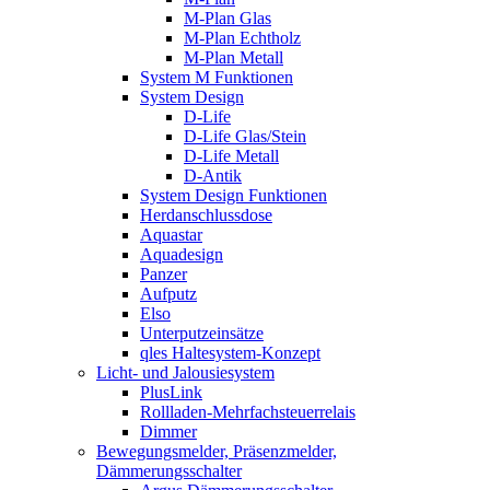
M-Plan Glas
M-Plan Echtholz
M-Plan Metall
System M Funktionen
System Design
D-Life
D-Life Glas/Stein
D-Life Metall
D-Antik
System Design Funktionen
Herdanschlussdose
Aquastar
Aquadesign
Panzer
Aufputz
Elso
Unterputzeinsätze
qles Haltesystem-Konzept
Licht- und Jalousiesystem
PlusLink
Rollladen-Mehrfachsteuerrelais
Dimmer
Bewegungsmelder, Präsenzmelder,
Dämmerungsschalter