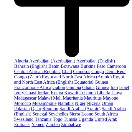
Algeria
Azerbaijan (Azerbaijani)
Azerbaijan (English)
Bahrain (English)
Benin
Botswana
Burkina Faso
Cameroon
Central African Republic
Chad
Comoros
Congo
Dem. Rep.
Congo (Zaire)
Egypt and North East Africa (Arabic)
Egypt
and North East Africa (English)
Equatorial Guinea
Francophone Africa
Gabon
Gambia
Ghana
Guinea
Iraq
Israel
Ivory Coast
Jordan
Kenya
Kuwait
Lebanon
Liberia
Libya
Madagascar
Malawi
Mali
Mauritania
Mauritius
Mayotte
Morocco
Mozambique
Namibia
Niger
Nigeria
Oman
Pakistan
Qatar
Reunion
Saudi Arabia (Arabic)
Saudi Arabia
(English)
Senegal
Seychelles
Sierra Leone
South Africa
Swaziland
Tanzania
Togo
Tunisia
Uganda
United Arab
Emirates
Yemen
Zambia
Zimbabwe