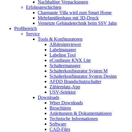
Nachhaltige Verpackungen
Erfolgsgeschichten
Charmante Villa wird zum Smart Home
Mehrfamilienhaus mit 3D-Druck
Vernetzte Gebäudetechnik beim SSV Jahn
Profibereich
Service
Tools & Konfiguratoren
ARdesignviewer
Labelmanager
Labeling Tool
eConfigure KNX Lite
Schaltermanager
Schalterkonfigurator System M
Schalterkonfigurator System Design
AFDD Brandschutzschalter
Zählerplatz-App
USV-Selektor
Downloads
Wiser Downloads
Broschüren
Anleitungen & Dokumentationen
Technische Informationen
Software
CAD-Files