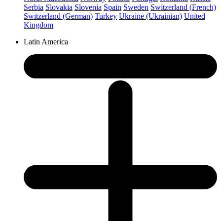
Serbia
Slovakia
Slovenia
Spain
Sweden
Switzerland (French)
Switzerland (German)
Turkey
Ukraine (Ukrainian)
United
Kingdom
Latin America