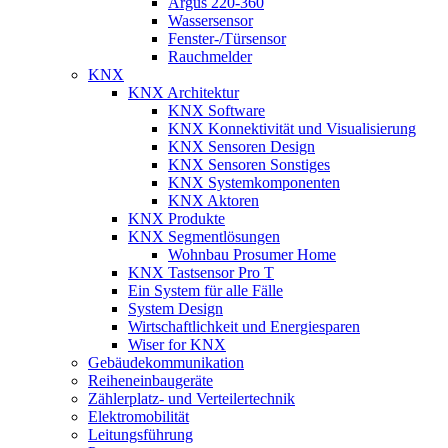
Argus 220-360
Wassersensor
Fenster-/Türsensor
Rauchmelder
KNX
KNX Architektur
KNX Software
KNX Konnektivität und Visualisierung
KNX Sensoren Design
KNX Sensoren Sonstiges
KNX Systemkomponenten
KNX Aktoren
KNX Produkte
KNX Segmentlösungen
Wohnbau Prosumer Home
KNX Tastsensor Pro T
Ein System für alle Fälle
System Design
Wirtschaftlichkeit und Energiesparen
Wiser for KNX
Gebäudekommunikation
Reiheneinbaugeräte
Zählerplatz- und Verteilertechnik
Elektromobilität
Leitungsführung