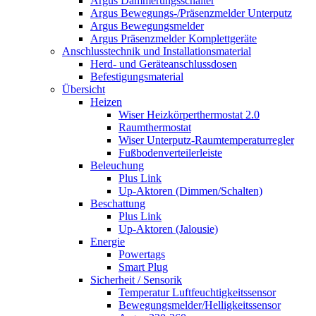
Argus Dämmerungsschalter
Argus Bewegungs-/Präsenzmelder Unterputz
Argus Bewegungsmelder
Argus Präsenzmelder Komplettgeräte
Anschlusstechnik und Installationsmaterial
Herd- und Geräteanschlussdosen
Befestigungsmaterial
Übersicht
Heizen
Wiser Heizkörperthermostat 2.0
Raumthermostat
Wiser Unterputz-Raumtemperaturregler
Fußbodenverteilerleiste
Beleuchung
Plus Link
Up-Aktoren (Dimmen/Schalten)
Beschattung
Plus Link
Up-Aktoren (Jalousie)
Energie
Powertags
Smart Plug
Sicherheit / Sensorik
Temperatur Luftfeuchtigkeitssensor
Bewegungsmelder/Helligkeitssensor