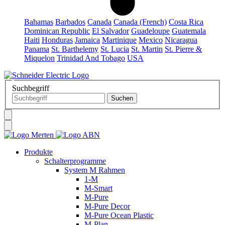
Bahamas
Barbados
Canada
Canada (French)
Costa Rica
Dominican Republic
El Salvador
Guadeloupe
Guatemala
Haiti
Honduras
Jamaica
Martinique
Mexico
Nicaragua
Panama
St. Barthelemy
St. Lucia
St. Martin
St. Pierre &
Miquelon
Trinidad And Tobago
USA
Suchbegriff
Produkte
Schalterprogramme
System M Rahmen
1-M
M-Smart
M-Pure
M-Pure Decor
M-Pure Ocean Plastic
M-Plan