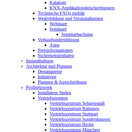
Kataloge
KNX-Applikationsbeschreibungen
Technische FAQs mobile
Weiterbildung und Veranstaltungen
Webinare
Seminare
Seminarbuchung
Verkaufsunterstützung
Apps
Preisinformationen
Sicherheitsleitfaden
Instandhaltung
Architektur und Planung
Designpreise
Initiativen
Planung & Ausschreibung
Profinetzwerk
Installateur finden
Vertriebszentren
Vertriebszentrum Seligenstadt
Vertriebszentrum Ratingen
Vertriebszentrum Stuttgart
Vertriebszentrum Sondershausen
Vertriebszentrum Berlin
Vertriebszentrum München