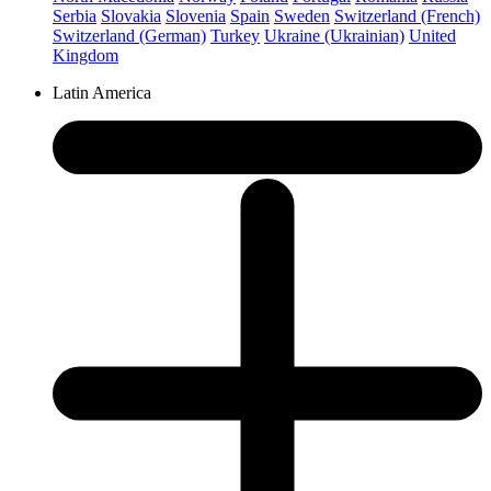
Serbia
Slovakia
Slovenia
Spain
Sweden
Switzerland (French)
Switzerland (German)
Turkey
Ukraine (Ukrainian)
United
Kingdom
Latin America