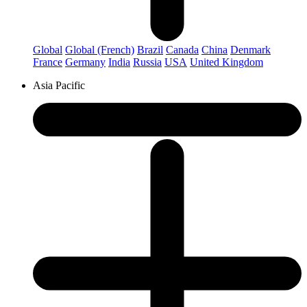
Global
Global (French)
Brazil
Canada
China
Denmark
France
Germany
India
Russia
USA
United Kingdom
Asia Pacific