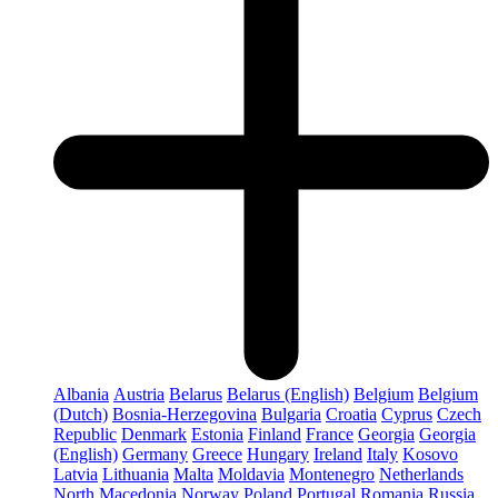
Albania
Austria
Belarus
Belarus (English)
Belgium
Belgium
(Dutch)
Bosnia-Herzegovina
Bulgaria
Croatia
Cyprus
Czech
Republic
Denmark
Estonia
Finland
France
Georgia
Georgia
(English)
Germany
Greece
Hungary
Ireland
Italy
Kosovo
Latvia
Lithuania
Malta
Moldavia
Montenegro
Netherlands
North Macedonia
Norway
Poland
Portugal
Romania
Russia