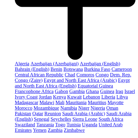
Algeria
Azerbaijan (Azerbaijani)
Azerbaijan (English)
Bahrain (English)
Benin
Botswana
Burkina Faso
Cameroon
Central African Republic
Chad
Comoros
Congo
Dem. Rep.
Congo (Zaire)
Egypt and North East Africa (Arabic)
Egypt
and North East Africa (English)
Equatorial Guinea
Francophone Africa
Gabon
Gambia
Ghana
Guinea
Iraq
Israel
Ivory Coast
Jordan
Kenya
Kuwait
Lebanon
Liberia
Libya
Madagascar
Malawi
Mali
Mauritania
Mauritius
Mayotte
Morocco
Mozambique
Namibia
Niger
Nigeria
Oman
Pakistan
Qatar
Reunion
Saudi Arabia (Arabic)
Saudi Arabia
(English)
Senegal
Seychelles
Sierra Leone
South Africa
Swaziland
Tanzania
Togo
Tunisia
Uganda
United Arab
Emirates
Yemen
Zambia
Zimbabwe