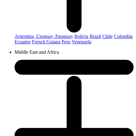
Argentina, Uruguay, Paraguay
Bolivia
Brazil
Chile
Colombia
Ecuador
French Guiana
Peru
Venezuela
Middle East and Africa