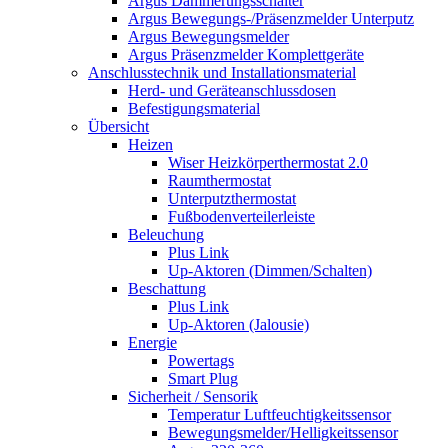
Argus Dämmerungsschalter
Argus Bewegungs-/Präsenzmelder Unterputz
Argus Bewegungsmelder
Argus Präsenzmelder Komplettgeräte
Anschlusstechnik und Installationsmaterial
Herd- und Geräteanschlussdosen
Befestigungsmaterial
Übersicht
Heizen
Wiser Heizkörperthermostat 2.0
Raumthermostat
Unterputzthermostat
Fußbodenverteilerleiste
Beleuchung
Plus Link
Up-Aktoren (Dimmen/Schalten)
Beschattung
Plus Link
Up-Aktoren (Jalousie)
Energie
Powertags
Smart Plug
Sicherheit / Sensorik
Temperatur Luftfeuchtigkeitssensor
Bewegungsmelder/Helligkeitssensor