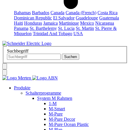
Bahamas
Barbados
Canada
Canada (French)
Costa Rica
Dominican Republic
El Salvador
Guadeloupe
Guatemala
Haiti
Honduras
Jamaica
Martinique
Mexico
Nicaragua
Panama
St. Barthelemy
St. Lucia
St. Martin
St. Pierre &
Miquelon
Trinidad And Tobago
USA
Suchbegriff
Produkte
Schalterprogramme
System M Rahmen
1-M
M-Smart
M-Pure
M-Pure Decor
M-Pure Ocean Plastic
M-Plan