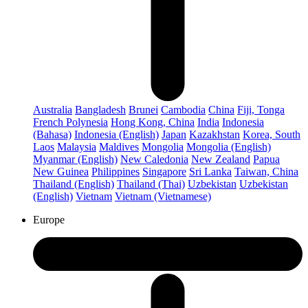
Australia
Bangladesh
Brunei
Cambodia
China
Fiji, Tonga
French Polynesia
Hong Kong, China
India
Indonesia
(Bahasa)
Indonesia (English)
Japan
Kazakhstan
Korea, South
Laos
Malaysia
Maldives
Mongolia
Mongolia (English)
Myanmar (English)
New Caledonia
New Zealand
Papua
New Guinea
Philippines
Singapore
Sri Lanka
Taiwan, China
Thailand (English)
Thailand (Thai)
Uzbekistan
Uzbekistan
(English)
Vietnam
Vietnam (Vietnamese)
Europe