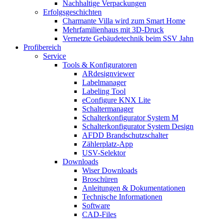
Nachhaltige Verpackungen
Erfolgsgeschichten
Charmante Villa wird zum Smart Home
Mehrfamilienhaus mit 3D-Druck
Vernetzte Gebäudetechnik beim SSV Jahn
Profibereich
Service
Tools & Konfiguratoren
ARdesignviewer
Labelmanager
Labeling Tool
eConfigure KNX Lite
Schaltermanager
Schalterkonfigurator System M
Schalterkonfigurator System Design
AFDD Brandschutzschalter
Zählerplatz-App
USV-Selektor
Downloads
Wiser Downloads
Broschüren
Anleitungen & Dokumentationen
Technische Informationen
Software
CAD-Files