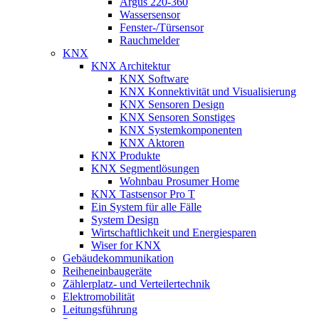
Argus 220-360
Wassersensor
Fenster-/Türsensor
Rauchmelder
KNX
KNX Architektur
KNX Software
KNX Konnektivität und Visualisierung
KNX Sensoren Design
KNX Sensoren Sonstiges
KNX Systemkomponenten
KNX Aktoren
KNX Produkte
KNX Segmentlösungen
Wohnbau Prosumer Home
KNX Tastsensor Pro T
Ein System für alle Fälle
System Design
Wirtschaftlichkeit und Energiesparen
Wiser for KNX
Gebäudekommunikation
Reiheneinbaugeräte
Zählerplatz- und Verteilertechnik
Elektromobilität
Leitungsführung