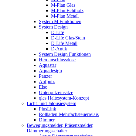
M-Plan Glas
M-Plan Echtholz
M-Plan Metall
System M Funktionen
System Design
D-Life
D-Life Glas/Stein
D-Life Metall
D-Antik
System Design Funktionen
Herdanschlussdose
Aquastar
Aquadesign
Panzer
Aufputz
Elso
Unterputzeinsätze
qles Haltesystem-Konzept
Licht- und Jalousiesystem
PlusLink
Rollladen-Mehrfachsteuerrelais
Dimmer
Bewegungsmelder, Präsenzmelder,
Dämmerungsschalter