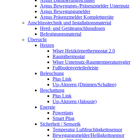
Argus Dämmerungsschalter
Argus Bewegungs-/Präsenzmelder Unterputz
Argus Bewegungsmelder
Argus Präsenzmelder Komplettgeräte
Anschlusstechnik und Installationsmaterial
Herd- und Geräteanschlussdosen
Befestigungsmaterial
Übersicht
Heizen
Wiser Heizkörperthermostat 2.0
Raumthermostat
Wiser Unterputz-Raumtemperaturregler
Fußbodenverteilerleiste
Beleuchung
Plus Link
Up-Aktoren (Dimmen/Schalten)
Beschattung
Plus Link
Up-Aktoren (Jalousie)
Energie
Powertags
Smart Plug
Sicherheit / Sensorik
Temperatur Luftfeuchtigkeitssensor
Bewegungsmelder/Helligkeitssensor