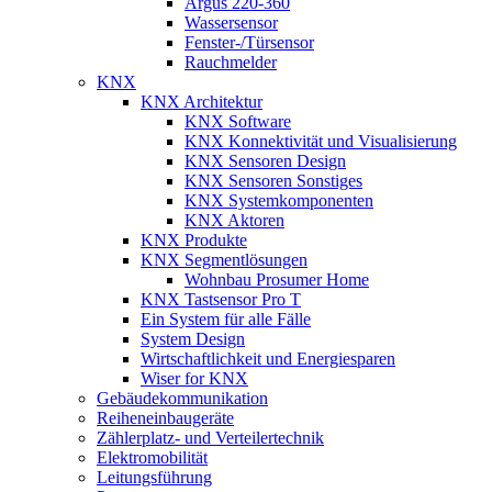
Argus 220-360
Wassersensor
Fenster-/Türsensor
Rauchmelder
KNX
KNX Architektur
KNX Software
KNX Konnektivität und Visualisierung
KNX Sensoren Design
KNX Sensoren Sonstiges
KNX Systemkomponenten
KNX Aktoren
KNX Produkte
KNX Segmentlösungen
Wohnbau Prosumer Home
KNX Tastsensor Pro T
Ein System für alle Fälle
System Design
Wirtschaftlichkeit und Energiesparen
Wiser for KNX
Gebäudekommunikation
Reiheneinbaugeräte
Zählerplatz- und Verteilertechnik
Elektromobilität
Leitungsführung