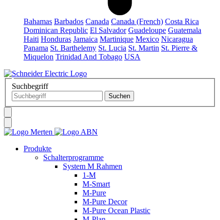
Bahamas
Barbados
Canada
Canada (French)
Costa Rica
Dominican Republic
El Salvador
Guadeloupe
Guatemala
Haiti
Honduras
Jamaica
Martinique
Mexico
Nicaragua
Panama
St. Barthelemy
St. Lucia
St. Martin
St. Pierre &
Miquelon
Trinidad And Tobago
USA
Suchbegriff
Produkte
Schalterprogramme
System M Rahmen
1-M
M-Smart
M-Pure
M-Pure Decor
M-Pure Ocean Plastic
M-Plan