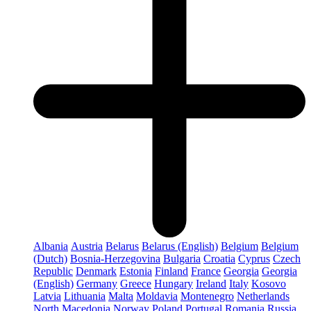
Albania
Austria
Belarus
Belarus (English)
Belgium
Belgium
(Dutch)
Bosnia-Herzegovina
Bulgaria
Croatia
Cyprus
Czech
Republic
Denmark
Estonia
Finland
France
Georgia
Georgia
(English)
Germany
Greece
Hungary
Ireland
Italy
Kosovo
Latvia
Lithuania
Malta
Moldavia
Montenegro
Netherlands
North Macedonia
Norway
Poland
Portugal
Romania
Russia