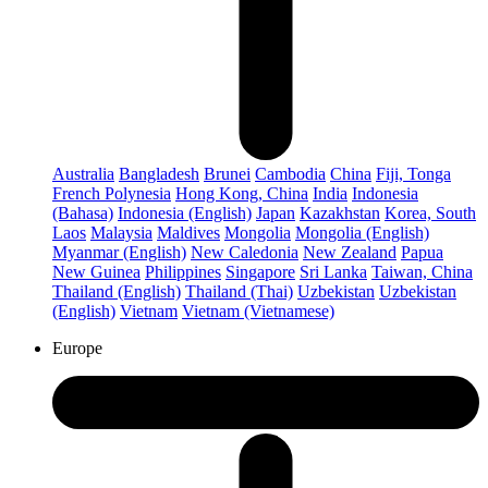
Australia
Bangladesh
Brunei
Cambodia
China
Fiji, Tonga
French Polynesia
Hong Kong, China
India
Indonesia
(Bahasa)
Indonesia (English)
Japan
Kazakhstan
Korea, South
Laos
Malaysia
Maldives
Mongolia
Mongolia (English)
Myanmar (English)
New Caledonia
New Zealand
Papua
New Guinea
Philippines
Singapore
Sri Lanka
Taiwan, China
Thailand (English)
Thailand (Thai)
Uzbekistan
Uzbekistan
(English)
Vietnam
Vietnam (Vietnamese)
Europe