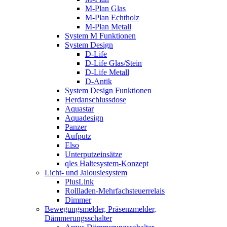
M-Plan Glas
M-Plan Echtholz
M-Plan Metall
System M Funktionen
System Design
D-Life
D-Life Glas/Stein
D-Life Metall
D-Antik
System Design Funktionen
Herdanschlussdose
Aquastar
Aquadesign
Panzer
Aufputz
Elso
Unterputzeinsätze
qles Haltesystem-Konzept
Licht- und Jalousiesystem
PlusLink
Rollladen-Mehrfachsteuerrelais
Dimmer
Bewegungsmelder, Präsenzmelder,
Dämmerungsschalter