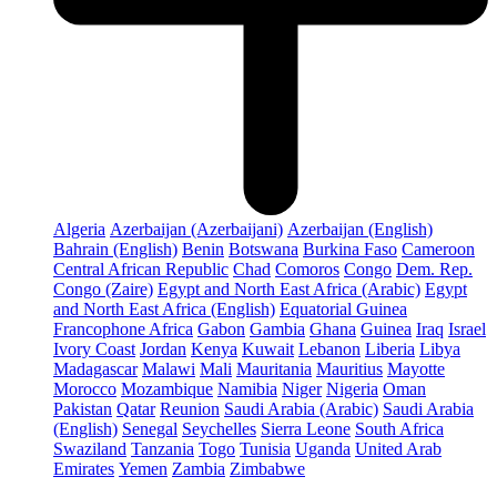
Algeria
Azerbaijan (Azerbaijani)
Azerbaijan (English)
Bahrain (English)
Benin
Botswana
Burkina Faso
Cameroon
Central African Republic
Chad
Comoros
Congo
Dem. Rep.
Congo (Zaire)
Egypt and North East Africa (Arabic)
Egypt
and North East Africa (English)
Equatorial Guinea
Francophone Africa
Gabon
Gambia
Ghana
Guinea
Iraq
Israel
Ivory Coast
Jordan
Kenya
Kuwait
Lebanon
Liberia
Libya
Madagascar
Malawi
Mali
Mauritania
Mauritius
Mayotte
Morocco
Mozambique
Namibia
Niger
Nigeria
Oman
Pakistan
Qatar
Reunion
Saudi Arabia (Arabic)
Saudi Arabia
(English)
Senegal
Seychelles
Sierra Leone
South Africa
Swaziland
Tanzania
Togo
Tunisia
Uganda
United Arab
Emirates
Yemen
Zambia
Zimbabwe