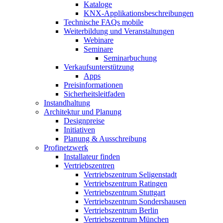
Kataloge
KNX-Applikationsbeschreibungen
Technische FAQs mobile
Weiterbildung und Veranstaltungen
Webinare
Seminare
Seminarbuchung
Verkaufsunterstützung
Apps
Preisinformationen
Sicherheitsleitfaden
Instandhaltung
Architektur und Planung
Designpreise
Initiativen
Planung & Ausschreibung
Profinetzwerk
Installateur finden
Vertriebszentren
Vertriebszentrum Seligenstadt
Vertriebszentrum Ratingen
Vertriebszentrum Stuttgart
Vertriebszentrum Sondershausen
Vertriebszentrum Berlin
Vertriebszentrum München