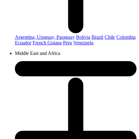
Argentina, Uruguay, Paraguay
Bolivia
Brazil
Chile
Colombia
Ecuador
French Guiana
Peru
Venezuela
Middle East and Africa