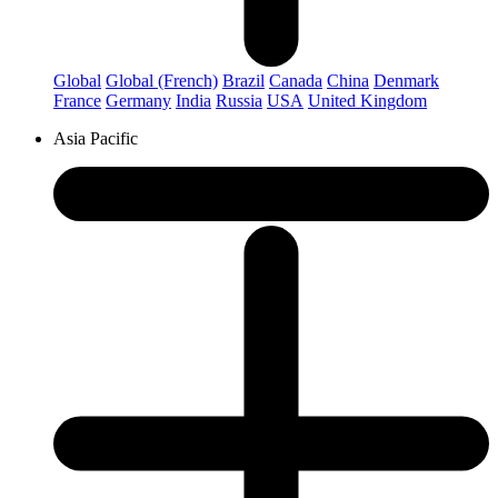
Global
Global (French)
Brazil
Canada
China
Denmark
France
Germany
India
Russia
USA
United Kingdom
Asia Pacific