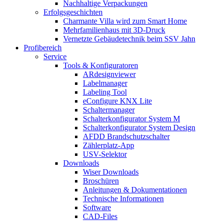
Nachhaltige Verpackungen
Erfolgsgeschichten
Charmante Villa wird zum Smart Home
Mehrfamilienhaus mit 3D-Druck
Vernetzte Gebäudetechnik beim SSV Jahn
Profibereich
Service
Tools & Konfiguratoren
ARdesignviewer
Labelmanager
Labeling Tool
eConfigure KNX Lite
Schaltermanager
Schalterkonfigurator System M
Schalterkonfigurator System Design
AFDD Brandschutzschalter
Zählerplatz-App
USV-Selektor
Downloads
Wiser Downloads
Broschüren
Anleitungen & Dokumentationen
Technische Informationen
Software
CAD-Files