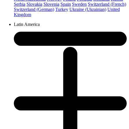
Serbia
Slovakia
Slovenia
Spain
Sweden
Switzerland (French)
Switzerland (German)
Turkey
Ukraine (Ukrainian)
United
Kingdom
Latin America