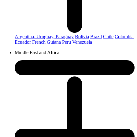
Argentina, Uruguay, Paraguay
Bolivia
Brazil
Chile
Colombia
Ecuador
French Guiana
Peru
Venezuela
Middle East and Africa