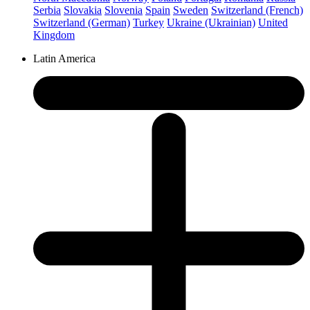
Serbia
Slovakia
Slovenia
Spain
Sweden
Switzerland (French)
Switzerland (German)
Turkey
Ukraine (Ukrainian)
United
Kingdom
Latin America