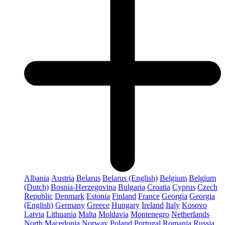
Albania
Austria
Belarus
Belarus (English)
Belgium
Belgium
(Dutch)
Bosnia-Herzegovina
Bulgaria
Croatia
Cyprus
Czech
Republic
Denmark
Estonia
Finland
France
Georgia
Georgia
(English)
Germany
Greece
Hungary
Ireland
Italy
Kosovo
Latvia
Lithuania
Malta
Moldavia
Montenegro
Netherlands
North Macedonia
Norway
Poland
Portugal
Romania
Russia