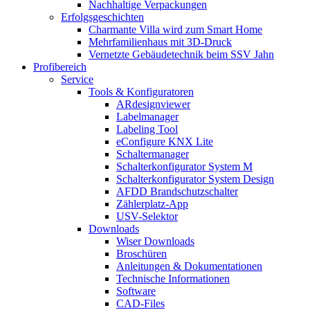
Nachhaltige Verpackungen
Erfolgsgeschichten
Charmante Villa wird zum Smart Home
Mehrfamilienhaus mit 3D-Druck
Vernetzte Gebäudetechnik beim SSV Jahn
Profibereich
Service
Tools & Konfiguratoren
ARdesignviewer
Labelmanager
Labeling Tool
eConfigure KNX Lite
Schaltermanager
Schalterkonfigurator System M
Schalterkonfigurator System Design
AFDD Brandschutzschalter
Zählerplatz-App
USV-Selektor
Downloads
Wiser Downloads
Broschüren
Anleitungen & Dokumentationen
Technische Informationen
Software
CAD-Files