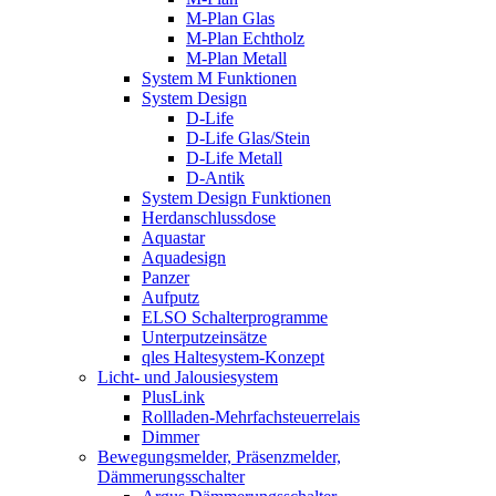
M-Plan Glas
M-Plan Echtholz
M-Plan Metall
System M Funktionen
System Design
D-Life
D-Life Glas/Stein
D-Life Metall
D-Antik
System Design Funktionen
Herdanschlussdose
Aquastar
Aquadesign
Panzer
Aufputz
ELSO Schalterprogramme
Unterputzeinsätze
qles Haltesystem-Konzept
Licht- und Jalousiesystem
PlusLink
Rollladen-Mehrfachsteuerrelais
Dimmer
Bewegungsmelder, Präsenzmelder,
Dämmerungsschalter