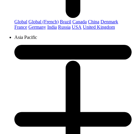
Global
Global (French)
Brazil
Canada
China
Denmark
France
Germany
India
Russia
USA
United Kingdom
Asia Pacific