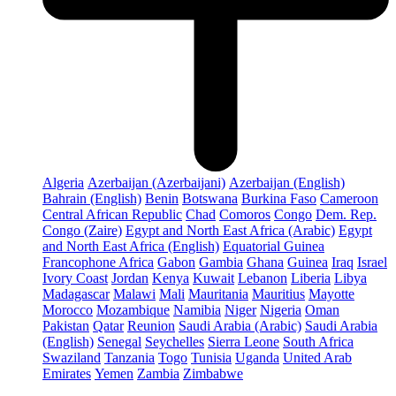
Algeria
Azerbaijan (Azerbaijani)
Azerbaijan (English)
Bahrain (English)
Benin
Botswana
Burkina Faso
Cameroon
Central African Republic
Chad
Comoros
Congo
Dem. Rep.
Congo (Zaire)
Egypt and North East Africa (Arabic)
Egypt
and North East Africa (English)
Equatorial Guinea
Francophone Africa
Gabon
Gambia
Ghana
Guinea
Iraq
Israel
Ivory Coast
Jordan
Kenya
Kuwait
Lebanon
Liberia
Libya
Madagascar
Malawi
Mali
Mauritania
Mauritius
Mayotte
Morocco
Mozambique
Namibia
Niger
Nigeria
Oman
Pakistan
Qatar
Reunion
Saudi Arabia (Arabic)
Saudi Arabia
(English)
Senegal
Seychelles
Sierra Leone
South Africa
Swaziland
Tanzania
Togo
Tunisia
Uganda
United Arab
Emirates
Yemen
Zambia
Zimbabwe