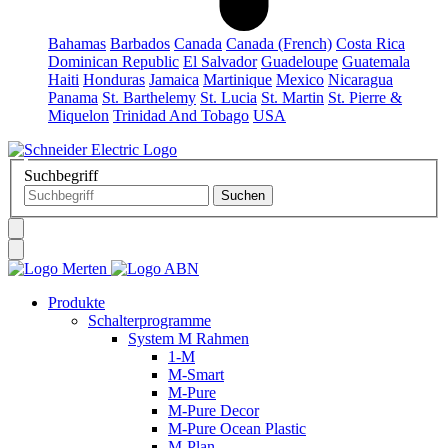
Bahamas
Barbados
Canada
Canada (French)
Costa Rica
Dominican Republic
El Salvador
Guadeloupe
Guatemala
Haiti
Honduras
Jamaica
Martinique
Mexico
Nicaragua
Panama
St. Barthelemy
St. Lucia
St. Martin
St. Pierre &
Miquelon
Trinidad And Tobago
USA
Suchbegriff
Produkte
Schalterprogramme
System M Rahmen
1-M
M-Smart
M-Pure
M-Pure Decor
M-Pure Ocean Plastic
M-Plan