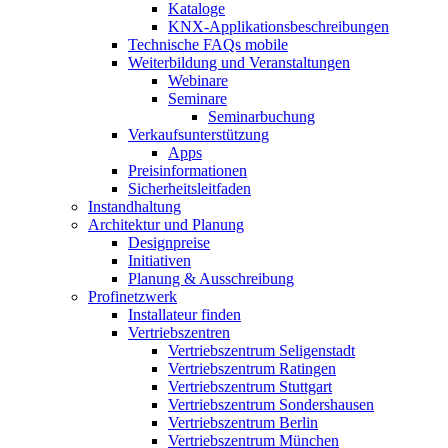
Kataloge
KNX-Applikationsbeschreibungen
Technische FAQs mobile
Weiterbildung und Veranstaltungen
Webinare
Seminare
Seminarbuchung
Verkaufsunterstützung
Apps
Preisinformationen
Sicherheitsleitfaden
Instandhaltung
Architektur und Planung
Designpreise
Initiativen
Planung & Ausschreibung
Profinetzwerk
Installateur finden
Vertriebszentren
Vertriebszentrum Seligenstadt
Vertriebszentrum Ratingen
Vertriebszentrum Stuttgart
Vertriebszentrum Sondershausen
Vertriebszentrum Berlin
Vertriebszentrum München