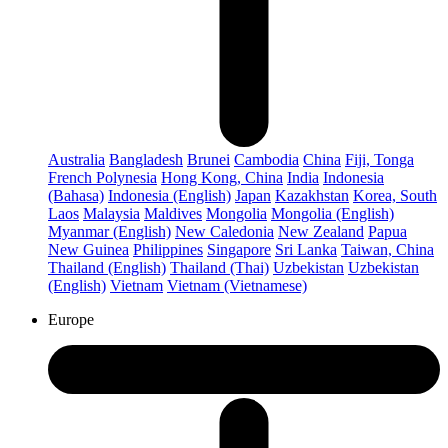
Australia
Bangladesh
Brunei
Cambodia
China
Fiji, Tonga
French Polynesia
Hong Kong, China
India
Indonesia
(Bahasa)
Indonesia (English)
Japan
Kazakhstan
Korea, South
Laos
Malaysia
Maldives
Mongolia
Mongolia (English)
Myanmar (English)
New Caledonia
New Zealand
Papua
New Guinea
Philippines
Singapore
Sri Lanka
Taiwan, China
Thailand (English)
Thailand (Thai)
Uzbekistan
Uzbekistan
(English)
Vietnam
Vietnam (Vietnamese)
Europe