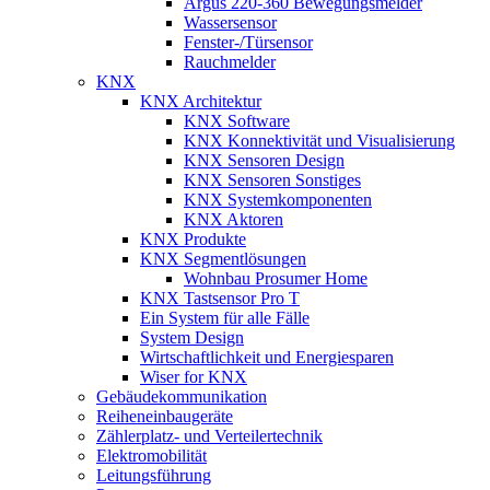
Argus 220-360 Bewegungsmelder
Wassersensor
Fenster-/Türsensor
Rauchmelder
KNX
KNX Architektur
KNX Software
KNX Konnektivität und Visualisierung
KNX Sensoren Design
KNX Sensoren Sonstiges
KNX Systemkomponenten
KNX Aktoren
KNX Produkte
KNX Segmentlösungen
Wohnbau Prosumer Home
KNX Tastsensor Pro T
Ein System für alle Fälle
System Design
Wirtschaftlichkeit und Energiesparen
Wiser for KNX
Gebäudekommunikation
Reiheneinbaugeräte
Zählerplatz- und Verteilertechnik
Elektromobilität
Leitungsführung