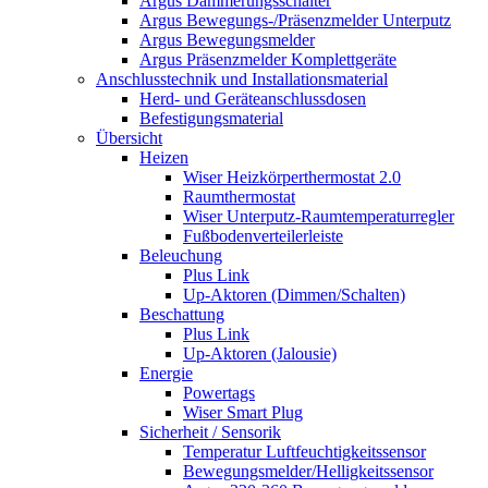
Argus Dämmerungsschalter
Argus Bewegungs-/Präsenzmelder Unterputz
Argus Bewegungsmelder
Argus Präsenzmelder Komplettgeräte
Anschlusstechnik und Installationsmaterial
Herd- und Geräteanschlussdosen
Befestigungsmaterial
Übersicht
Heizen
Wiser Heizkörperthermostat 2.0
Raumthermostat
Wiser Unterputz-Raumtemperaturregler
Fußbodenverteilerleiste
Beleuchung
Plus Link
Up-Aktoren (Dimmen/Schalten)
Beschattung
Plus Link
Up-Aktoren (Jalousie)
Energie
Powertags
Wiser Smart Plug
Sicherheit / Sensorik
Temperatur Luftfeuchtigkeitssensor
Bewegungsmelder/Helligkeitssensor